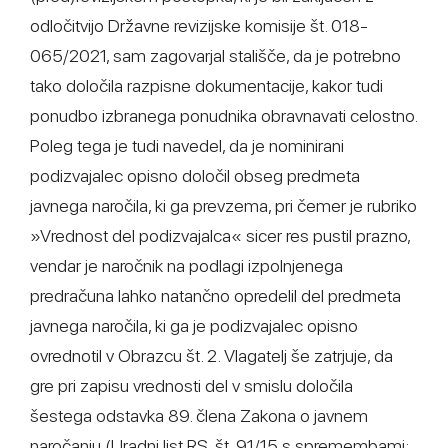
odločitvijo Državne revizijske komisije št. 018-
065/2021, sam zagovarjal stališče, da je potrebno
tako določila razpisne dokumentacije, kakor tudi
ponudbo izbranega ponudnika obravnavati celostno.
Poleg tega je tudi navedel, da je nominirani
podizvajalec opisno določil obseg predmeta
javnega naročila, ki ga prevzema, pri čemer je rubriko
»Vrednost del podizvajalca« sicer res pustil prazno,
vendar je naročnik na podlagi izpolnjenega
predračuna lahko natančno opredelil del predmeta
javnega naročila, ki ga je podizvajalec opisno
ovrednotil v Obrazcu št. 2. Vlagatelj še zatrjuje, da
gre pri zapisu vrednosti del v smislu določila
šestega odstavka 89. člena Zakona o javnem
naročanju (Uradni list RS, št. 91/15 s spremembami;