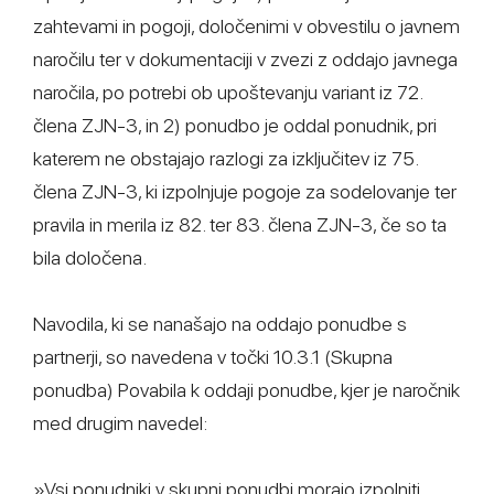
zahtevami in pogoji, določenimi v obvestilu o javnem
naročilu ter v dokumentaciji v zvezi z oddajo javnega
naročila, po potrebi ob upoštevanju variant iz 72.
člena ZJN-3, in 2) ponudbo je oddal ponudnik, pri
katerem ne obstajajo razlogi za izključitev iz 75.
člena ZJN-3, ki izpolnjuje pogoje za sodelovanje ter
pravila in merila iz 82. ter 83. člena ZJN-3, če so ta
bila določena.
Navodila, ki se nanašajo na oddajo ponudbe s
partnerji, so navedena v točki 10.3.1 (Skupna
ponudba) Povabila k oddaji ponudbe, kjer je naročnik
med drugim navedel:
»Vsi ponudniki v skupni ponudbi morajo izpolniti