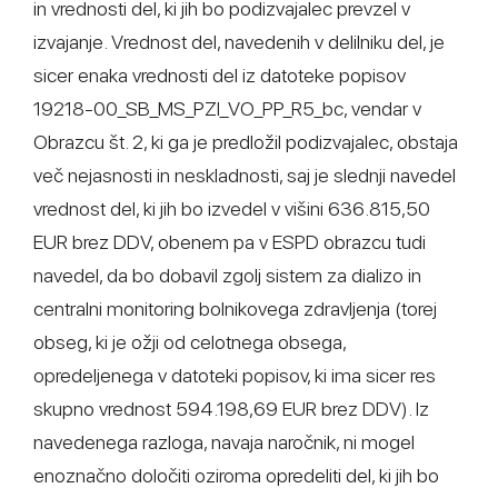
in vrednosti del, ki jih bo podizvajalec prevzel v
izvajanje. Vrednost del, navedenih v delilniku del, je
sicer enaka vrednosti del iz datoteke popisov
19218-00_SB_MS_PZI_VO_PP_R5_bc, vendar v
Obrazcu št. 2, ki ga je predložil podizvajalec, obstaja
več nejasnosti in neskladnosti, saj je slednji navedel
vrednost del, ki jih bo izvedel v višini 636.815,50
EUR brez DDV, obenem pa v ESPD obrazcu tudi
navedel, da bo dobavil zgolj sistem za dializo in
centralni monitoring bolnikovega zdravljenja (torej
obseg, ki je ožji od celotnega obsega,
opredeljenega v datoteki popisov, ki ima sicer res
skupno vrednost 594.198,69 EUR brez DDV). Iz
navedenega razloga, navaja naročnik, ni mogel
enoznačno določiti oziroma opredeliti del, ki jih bo