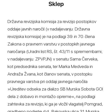
Sklep
Državna revizijska komisija za revizijo postopkov
oddaje javnih naročil (v nadaljevanju: Državna
revizijska komisija) je na podlagi 39. in 70. člena
Zakona o pravnem varstvu v postopkih javnega
naročanja (Uradni list RS, št. 43/11 s spremembami;
v nadaljevanju: ZPVPJN) v senatu Sama Červeka,
kot predsednika senata, ter Marka Medveda in
Andraža Žvana, kot članov senata, v postopku
pravnega varstva pri oddaji javnega naročila
»Ureditev odseka za dializo SB Murska Sobota GOI
dela z dobavo in montažo opreme«, na podlagi
zahtevka za revizijo, ki ga je vložil vlagatelj Pomgrad,
gradbeno podjetje d.d., Bakovska ulica 31, Murska