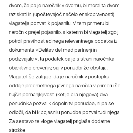
dvom, če pa je naročnik v dvomu, bi moral ta dvom
raziskati in (upoštevajoč načelo enakopravnosti)
vlagatelja pozvati k pojasnilu. V tem primeru bi
naročnik prejel pojasnilo, s katerim bi vlagatelj zgolj
potrdil pravilnost edinega relevantnega podatka iz
dokumenta »Delitev del med partnerji in
podizvajalci«, ta podatek pa je s strani naročnika
objektivno preverljiv, saj v ponudbi že obstaja.
Vlagatelj še zatrjuje, da je naročnik v postopku
oddaje predmetnega javnega naročila v primeru še
hujših pomanjkljivosti (kot je bila njegova) dva
ponudnika pozval k dopolnitvi ponudbe, ni pa se
odločil, da bi k pojasnilu ponudbe pozval tudi njega.
Za sestavo te vloge vlagatelj priglaša dodatne
stroške.