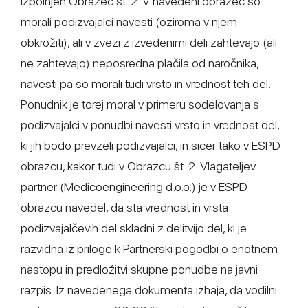
izpolnjen Obrazec št. 2. V navedeni obrazec so
morali podizvajalci navesti (oziroma v njem
obkrožiti), ali v zvezi z izvedenimi deli zahtevajo (ali
ne zahtevajo) neposredna plačila od naročnika,
navesti pa so morali tudi vrsto in vrednost teh del.
Ponudnik je torej moral v primeru sodelovanja s
podizvajalci v ponudbi navesti vrsto in vrednost del,
ki jih bodo prevzeli podizvajalci, in sicer tako v ESPD
obrazcu, kakor tudi v Obrazcu št. 2. Vlagateljev
partner (Medicoengineering d.o.o.) je v ESPD
obrazcu navedel, da sta vrednost in vrsta
podizvajalčevih del skladni z delitvijo del, ki je
razvidna iz priloge k Partnerski pogodbi o enotnem
nastopu in predložitvi skupne ponudbe na javni
razpis. Iz navedenega dokumenta izhaja, da vodilni