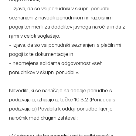
- izjava, da so vsi ponudniki v skupni ponudbi
seznanjeni z navodili ponudnikom in razpisnimi
pogoji ter merili za dodelitev javnega naročila in da z
njimi v celoti soglašajo,
- izjava, da so vsi ponudniki seznanjeni s plačilnimi
pogoji iz te dokumentacije in
- neomejena solidarna odgovornost vseh
ponudnikov v skupni ponudbi.«
Navodila, ki se nanašajo na oddaje ponudbe s
podizvajalci, izhajajo iz točke 10.3.2 (Ponudba s
podizvajalci) Povabila k oddaji ponudbe, kjer je
naročnik med drugim zahteval:
»V primeru, da bo ponudnik pri izvedbi naročila