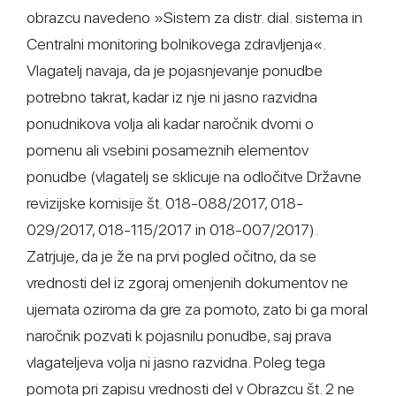
obrazcu navedeno »Sistem za distr. dial. sistema in
Centralni monitoring bolnikovega zdravljenja«.
Vlagatelj navaja, da je pojasnjevanje ponudbe
potrebno takrat, kadar iz nje ni jasno razvidna
ponudnikova volja ali kadar naročnik dvomi o
pomenu ali vsebini posameznih elementov
ponudbe (vlagatelj se sklicuje na odločitve Državne
revizijske komisije št. 018-088/2017, 018-
029/2017, 018-115/2017 in 018-007/2017).
Zatrjuje, da je že na prvi pogled očitno, da se
vrednosti del iz zgoraj omenjenih dokumentov ne
ujemata oziroma da gre za pomoto, zato bi ga moral
naročnik pozvati k pojasnilu ponudbe, saj prava
vlagateljeva volja ni jasno razvidna. Poleg tega
pomota pri zapisu vrednosti del v Obrazcu št. 2 ne