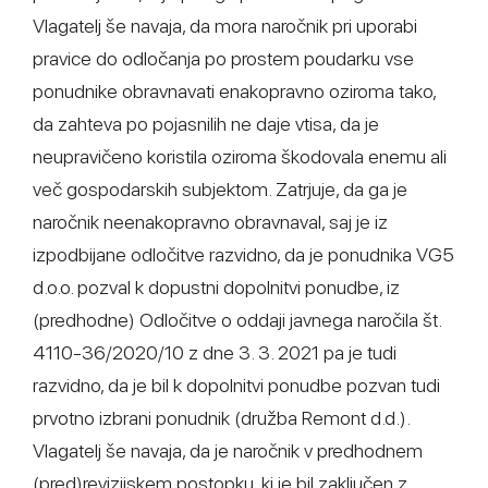
Vlagatelj še navaja, da mora naročnik pri uporabi
pravice do odločanja po prostem poudarku vse
ponudnike obravnavati enakopravno oziroma tako,
da zahteva po pojasnilih ne daje vtisa, da je
neupravičeno koristila oziroma škodovala enemu ali
več gospodarskih subjektom. Zatrjuje, da ga je
naročnik neenakopravno obravnaval, saj je iz
izpodbijane odločitve razvidno, da je ponudnika VG5
d.o.o. pozval k dopustni dopolnitvi ponudbe, iz
(predhodne) Odločitve o oddaji javnega naročila št.
4110-36/2020/10 z dne 3. 3. 2021 pa je tudi
razvidno, da je bil k dopolnitvi ponudbe pozvan tudi
prvotno izbrani ponudnik (družba Remont d.d.).
Vlagatelj še navaja, da je naročnik v predhodnem
(pred)revizijskem postopku, ki je bil zaključen z