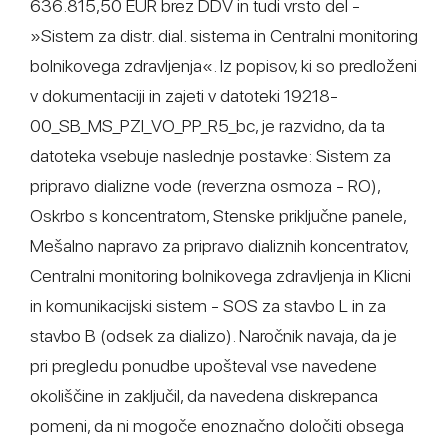
636.815,50 EUR brez DDV in tudi vrsto del -
»Sistem za distr. dial. sistema in Centralni monitoring
bolnikovega zdravljenja«. Iz popisov, ki so predloženi
v dokumentaciji in zajeti v datoteki 19218-
00_SB_MS_PZI_VO_PP_R5_bc, je razvidno, da ta
datoteka vsebuje naslednje postavke: Sistem za
pripravo dializne vode (reverzna osmoza - RO),
Oskrbo s koncentratom, Stenske priključne panele,
Mešalno napravo za pripravo dializnih koncentratov,
Centralni monitoring bolnikovega zdravljenja in Klicni
in komunikacijski sistem - SOS za stavbo L in za
stavbo B (odsek za dializo). Naročnik navaja, da je
pri pregledu ponudbe upošteval vse navedene
okoliščine in zaključil, da navedena diskrepanca
pomeni, da ni mogoče enoznačno določiti obsega