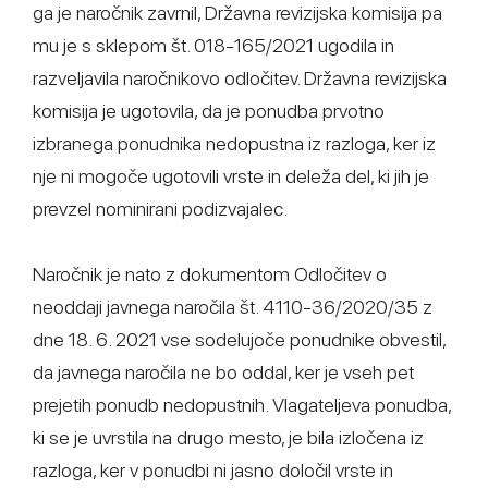
ga je naročnik zavrnil, Državna revizijska komisija pa
mu je s sklepom št. 018-165/2021 ugodila in
razveljavila naročnikovo odločitev. Državna revizijska
komisija je ugotovila, da je ponudba prvotno
izbranega ponudnika nedopustna iz razloga, ker iz
nje ni mogoče ugotovili vrste in deleža del, ki jih je
prevzel nominirani podizvajalec.
Naročnik je nato z dokumentom Odločitev o
neoddaji javnega naročila št. 4110-36/2020/35 z
dne 18. 6. 2021 vse sodelujoče ponudnike obvestil,
da javnega naročila ne bo oddal, ker je vseh pet
prejetih ponudb nedopustnih. Vlagateljeva ponudba,
ki se je uvrstila na drugo mesto, je bila izločena iz
razloga, ker v ponudbi ni jasno določil vrste in