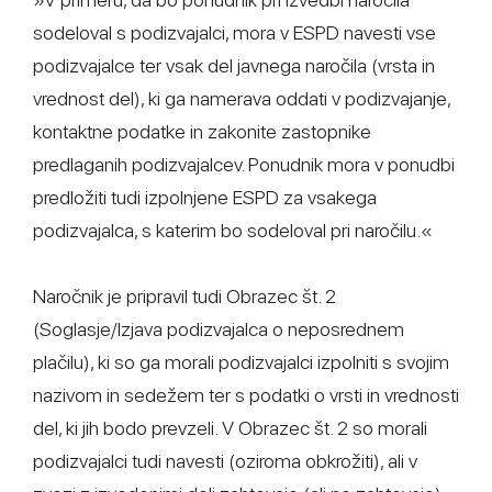
sodeloval s podizvajalci, mora v ESPD navesti vse
podizvajalce ter vsak del javnega naročila (vrsta in
vrednost del), ki ga namerava oddati v podizvajanje,
kontaktne podatke in zakonite zastopnike
predlaganih podizvajalcev. Ponudnik mora v ponudbi
predložiti tudi izpolnjene ESPD za vsakega
podizvajalca, s katerim bo sodeloval pri naročilu.«
Naročnik je pripravil tudi Obrazec št. 2
(Soglasje/Izjava podizvajalca o neposrednem
plačilu), ki so ga morali podizvajalci izpolniti s svojim
nazivom in sedežem ter s podatki o vrsti in vrednosti
del, ki jih bodo prevzeli. V Obrazec št. 2 so morali
podizvajalci tudi navesti (oziroma obkrožiti), ali v