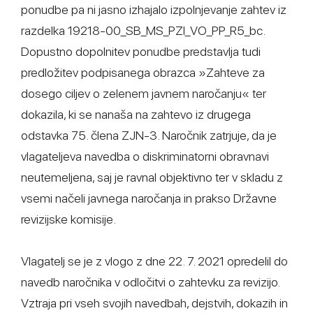
ponudbe pa ni jasno izhajalo izpolnjevanje zahtev iz
razdelka 19218-00_SB_MS_PZI_VO_PP_R5_bc.
Dopustno dopolnitev ponudbe predstavlja tudi
predložitev podpisanega obrazca »Zahteve za
dosego ciljev o zelenem javnem naročanju« ter
dokazila, ki se nanaša na zahtevo iz drugega
odstavka 75. člena ZJN-3. Naročnik zatrjuje, da je
vlagateljeva navedba o diskriminatorni obravnavi
neutemeljena, saj je ravnal objektivno ter v skladu z
vsemi načeli javnega naročanja in prakso Državne
revizijske komisije.
Vlagatelj se je z vlogo z dne 22. 7. 2021 opredelil do
navedb naročnika v odločitvi o zahtevku za revizijo.
Vztraja pri vseh svojih navedbah, dejstvih, dokazih in