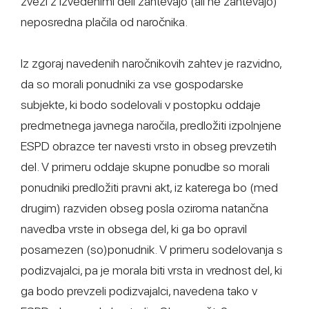
zvezi z izvedenimi deli zahtevajo (ali ne zahtevajo)
neposredna plačila od naročnika.
Iz zgoraj navedenih naročnikovih zahtev je razvidno,
da so morali ponudniki za vse gospodarske
subjekte, ki bodo sodelovali v postopku oddaje
predmetnega javnega naročila, predložiti izpolnjene
ESPD obrazce ter navesti vrsto in obseg prevzetih
del. V primeru oddaje skupne ponudbe so morali
ponudniki predložiti pravni akt, iz katerega bo (med
drugim) razviden obseg posla oziroma natančna
navedba vrste in obsega del, ki ga bo opravil
posamezen (so)ponudnik. V primeru sodelovanja s
podizvajalci, pa je morala biti vrsta in vrednost del, ki
ga bodo prevzeli podizvajalci, navedena tako v