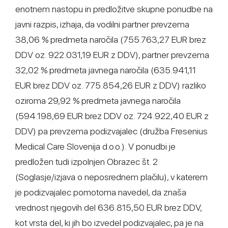
enotnem nastopu in predložitve skupne ponudbe na
javni razpis, izhaja, da vodilni partner prevzema
38,06 % predmeta naročila (755.763,27 EUR brez
DDV oz. 922.031,19 EUR z DDV), partner prevzema
32,02 % predmeta javnega naročila (635.941,11
EUR brez DDV oz. 775.854,26 EUR z DDV) razliko
oziroma 29,92 % predmeta javnega naročila
(594.198,69 EUR brez DDV oz. 724.922,40 EUR z
DDV) pa prevzema podizvajalec (družba Fresenius
Medical Care Slovenija d.o.o.). V ponudbi je
predložen tudi izpolnjen Obrazec št. 2
(Soglasje/izjava o neposrednem plačilu), v katerem
je podizvajalec pomotoma navedel, da znaša
vrednost njegovih del 636.815,50 EUR brez DDV,
kot vrsta del, ki jih bo izvedel podizvajalec, pa je na