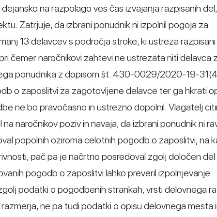
 dejansko na razpolago ves čas izvajanja razpisanih del
tu. Zatrjuje, da izbrani ponudnik ni izpolnil pogoja za
jmanj 13 delavcev s področja stroke, ki ustreza razpisani
ri čemer naročnikovi zahtevi ne ustrezata niti delavca 
ranega ponudnika z dopisom št. 430-0029/2020-19-31(
b o zaposlitvi za zagotovljene delavce ter ga hkrati op
 ne bo pravočasno in ustrezno dopolnil. Vlagatelj citi
 na naročnikov poziv in navaja, da izbrani ponudnik ni ra
val popolnih oziroma celotnih pogodb o zaposlitvi, na ka
rivnosti, pač pa je načrtno posredoval zgolj določen de
ovanih pogodb o zaposlitvi lahko preveril izpolnjevanje
jali zgolj podatki o pogodbenih strankah, vrsti delovnega 
 razmerja, ne pa tudi podatki o opisu delovnega mesta 