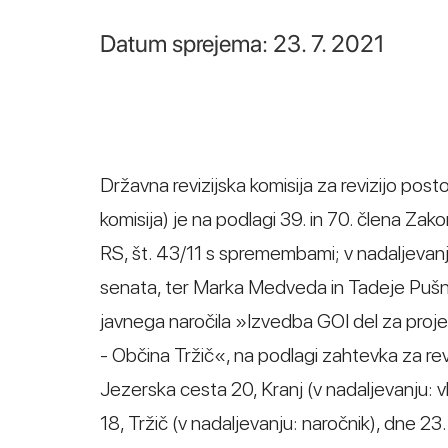
Datum sprejema: 23. 7. 2021
Državna revizijska komisija za revizijo post
komisija) je na podlagi 39. in 70. člena Za
RS, št. 43/11 s spremembami; v nadaljevan
senata, ter Marka Medveda in Tadeje Pušna
javnega naročila »Izvedba GOI del za proj
- Občina Tržič«, na podlagi zahtevka za revi
Jezerska cesta 20, Kranj (v nadaljevanju: 
18, Tržič (v nadaljevanju: naročnik), dne 23.