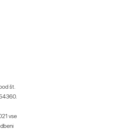
pod št.
054360.
021 vse
adbeni