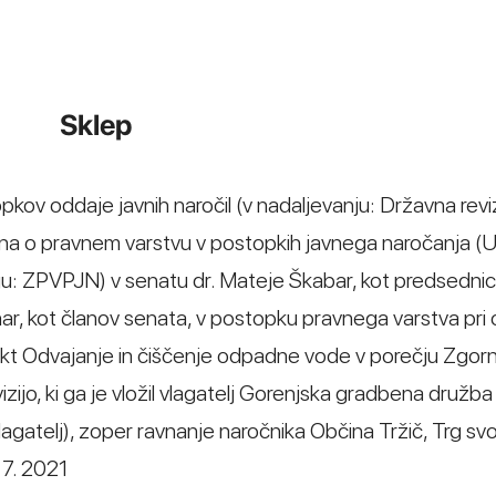
Sklep
opkov oddaje javnih naročil (v nadaljevanju: Državna revi
kona o pravnem varstvu v postopkih javnega naročanja (Ur
ju: ZPVPJN) v senatu dr. Mateje Škabar, kot predsedni
r, kot članov senata, v postopku pravnega varstva pri 
ekt Odvajanje in čiščenje odpadne vode v porečju Zgor
zijo, ki ga je vložil vlagatelj Gorenjska gradbena družba 
vlagatelj), zoper ravnanje naročnika Občina Tržič, Trg s
 7. 2021