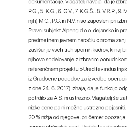
dokumentacije. Vlagatelj navaja, da je izbrani
P.G., 5. K.G., 6. G.V., 7. K.G.Š., 8. V.R.P., 9. 
njih) M.C., P.G. in N.V. niso zaposleni pri 
Pravni subjekt Alpeng d.o.o. dejansko in prav
predmetnem javnem naročilu oziroma zanj n
zaslišanje vseh treh spornih kadrov, ki naj bi
njihovo sodelovanje z izbranim ponudnikom. 
referenčnem projektu »Ureditev industrijsk
iz Gradbene pogodbe za izvedbo operacije
z dne 24. 6. 2017) izhaja, da je funkcijo o
potrdilo za A.S. ni ustrezno. Vlagatelj še z
nizke cene pa ni možno ustrezno pojasniti
20 % nižja od njegove, pri čemer opozarja 
zapore občinskih cest, Pridobitev dovoljen