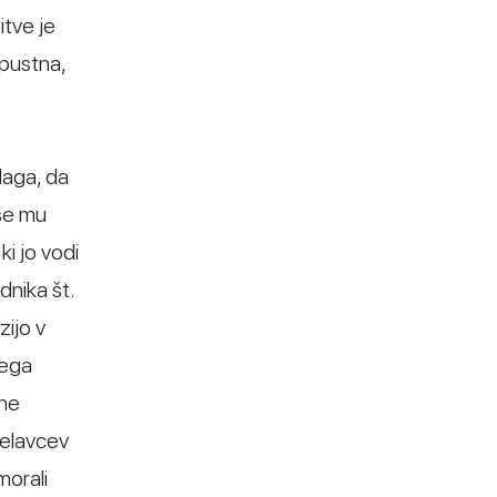
itve je
opustna,
laga, da
 se mu
i jo vodi
nika št.
ijo v
nega
pne
delavcev
morali