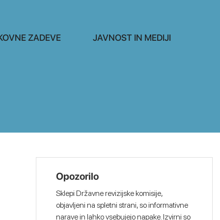
KOVNE ZADEVE
JAVNOST IN MEDIJI
Opozorilo
Sklepi Državne revizijske komisije,
objavljeni na spletni strani, so informativne
narave in lahko vsebujejo napake. Izvirni so