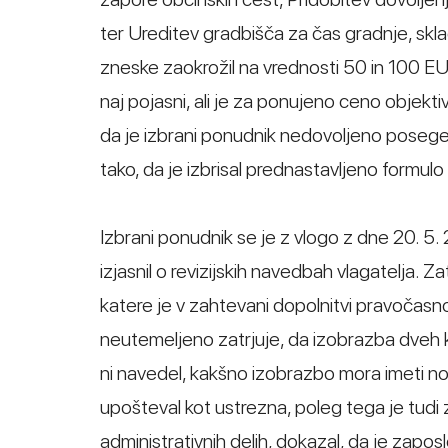
ter Ureditev gradbišča za čas gradnje, skla
zneske zaokrožil na vrednosti 50 in 100 EU
naj pojasni, ali je za ponujeno ceno objek
da je izbrani ponudnik nedovoljeno posegel
tako, da je izbrisal prednastavljeno formul
Izbrani ponudnik se je z vlogo z dne 20. 5
izjasnil o revizijskih navedbah vlagatelja. Za
katere je v zahtevani dopolnitvi pravočasno
neutemeljeno zatrjuje, da izobrazba dveh 
ni navedel, kakšno izobrazbo mora imeti no
upošteval kot ustrezna, poleg tega je tudi 
administrativnih delih, dokazal, da je zaposl