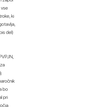
k vse
roke, ki
otavlja,
is del)
ZPVPJN,
 za
j
naročnik
la bo
l pri
ročja