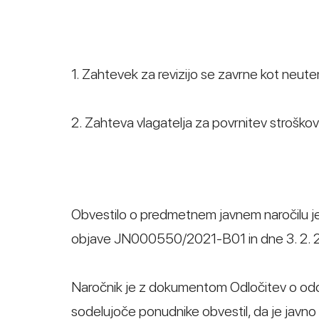
1. Zahtevek za revizijo se zavrne kot neute
2. Zahteva vlagatelja za povrnitev stroško
Obvestilo o predmetnem javnem naročilu je b
objave JN000550/2021-B01 in dne 3. 2. 2
Naročnik je z dokumentom Odločitev o odd
sodelujoče ponudnike obvestil, da je javno 