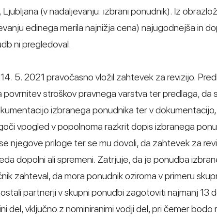
2, Ljubljana (v nadaljevanju: izbrani ponudnik). Iz obrazlož
evanju edinega merila najnižja cena) najugodnejša in d
udb ni pregledoval.
14. 5. 2021 pravočasno vložil zahtevek za revizijo. Pred
va povrnitev stroškov pravnega varstva ter predlaga, da
mentacijo izbranega ponudnika ter v dokumentacijo, k
oči vpogled v popolnoma razkrit dopis izbranega ponud
 njegove priloge ter se mu dovoli, da zahtevek za reviz
da dopolni ali spremeni. Zatrjuje, da je ponudba izbra
nik zahteval, da mora ponudnik oziroma v primeru sku
 ostali partnerji v skupni ponudbi zagotoviti najmanj 13 
ni del, vključno z nominiranimi vodji del, pri čemer bodo 