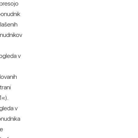
 presojo
ponudnik
lašenih
onudnikov
pogleda v
dovanih
trani
1«).
ogleda v
onudnika
ne