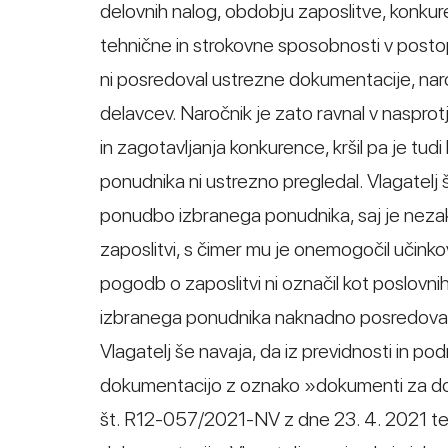
delovnih nalog, obdobju zaposlitve, konkure
tehnične in strokovne sposobnosti v posto
ni posredoval ustrezne dokumentacije, naro
delavcev. Naročnik je zato ravnal v naspro
in zagotavljanja konkurence, kršil pa je tu
ponudnika ni ustrezno pregledal. Vlagatelj 
ponudbo izbranega ponudnika, saj je nezak
zaposlitvi, s čimer mu je onemogočil učink
pogodb o zaposlitvi ni označil kot poslovnih 
izbranega ponudnika naknadno posredova
Vlagatelj še navaja, da iz previdnosti in p
dokumentacijo z oznako »dokumenti za dop
št. R12-057/2021-NV z dne 23. 4. 2021 ter 