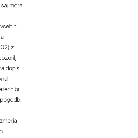
, saj mora
 vsebini
za
402) z
ozoril,
ra dopis
vnal
terih bi
l pogodb.
razmerja
in