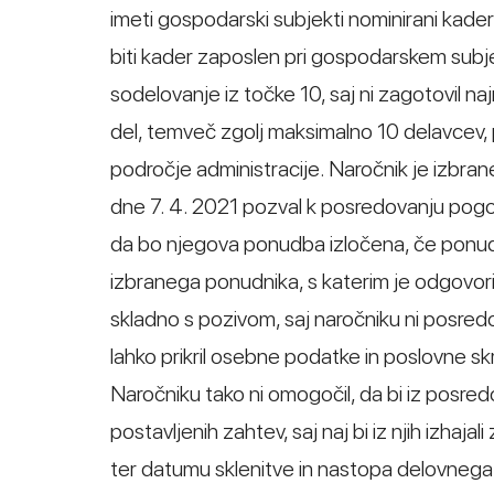
imeti gospodarski subjekti nominirani kader
biti kader zaposlen pri gospodarskem subjek
sodelovanje iz točke 10, saj ni zagotovil na
del, temveč zgolj maksimalno 10 delavcev, p
področje administracije. Naročnik je izb
dne 7. 4. 2021 pozval k posredovanju pogod
da bo njegova ponudba izločena, če ponudbe
izbranega ponudnika, s katerim je odgovoril
skladno s pozivom, saj naročniku ni posredo
lahko prikril osebne podatke in poslovne sk
Naročniku tako ni omogočil, da bi iz posred
postavljenih zahtev, saj naj bi iz njih izha
ter datumu sklenitve in nastopa delovnega