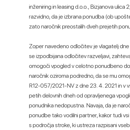
inženiring in leasing d.o.o., Bizjanova ulica 
razvidno, da je izbrana ponudba (ob upošt
zato naročnik preostalih dveh prejetih pon
Zoper navedeno odločitev je vlagatelj dne 
se izpodbijana odločitev razveljavi, zahte
omogoči vpogled v celotno ponudbeno doku
naročnik oziroma podredno, da se mu omog
R12-057/2021-NV z dne 23. 4. 2021 in v vse
petih delovnih dneh od opravljenega vpogle
ponudnika nedopustna. Navaja, da je naroč
ponudbe tako vodilni partner, kakor tudi vsi
s področja stroke, ki ustreza razpisani vsebi