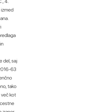
., 4.
je izmed
jana.
i
predlaga
in
 del, saj
/2016-63
renčno
eno, tako
 več kot
 cestne
ih zapor