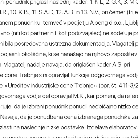
 ponudnik priglasil naslednji kader: 1. K.L, 2. G.K, 3. M.C
M.R., 10. K.B., 11. S.A.D, 12. A.B. in 13. N.V., pri čemer (tri
izbranem ponudniku, temveč v podjetju Alpeng d.o.o., Ljubl
no (niti kot partner niti kot podizvajalec) ne sodeluje pr
i bila posredovana ustrezna dokumentacija. Vlagatelj 
 pojasnili okoliščine, ki se nanašajo na njihovo zaposlitev 
Vlagatelj nadalje navaja, da priglašen kader A.S. pri
e cone Trebnje« ni opravljal funkcije odgovornega vodje
 »Ureditev industrijske cone Trebnje« (opr. št. 411-3
dgovornega vodje del opravljal M.K., kar pomeni, da refe
atrjuje, da je izbrani ponudnik ponudil neobičajno nizko c
. Navaja, da je ponudbena cena izbranega ponudnika za
zlasti na naslednje nizke postavke: Izdelava elaboratov
j za cestne zapore ter postavitev in vzdrževanje cestn