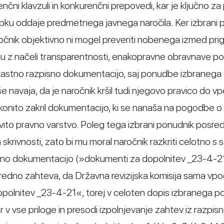
nčni klavzuli in konkurenčni prepovedi, kar je ključno za
pku oddaje predmetnega javnega naročila. Ker izbrani 
čnik objektivno ni mogel preveriti nobenega izmed prig
tju z načeli transparentnosti, enakopravne obravnave p
di lastno razpisno dokumentacijo, saj ponudbe izbranega
še navaja, da je naročnik kršil tudi njegovo pravico do v
onito zakril dokumentacijo, ki se nanaša na pogodbe o
ovito pravno varstvo. Poleg tega izbrani ponudnik posre
skrivnosti, zato bi mu moral naročnik razkriti celotno s s
no dokumentacijo (»dokumenti za dopolnitev _23-4-2
odredno zahteva, da Državna revizijska komisija sama vp
olnitev _23-4-21«, torej v celoten dopis izbranega p
v vse priloge in presodi izpolnjevanje zahtev iz razpis