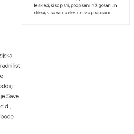
le sklepi, ki so pisni, podpisani in žigosani, in
sklepi, ki so varno elektronsko podpisani.
zijska
adni list
ce
oddaji
nje Save
d.d.,
vobode