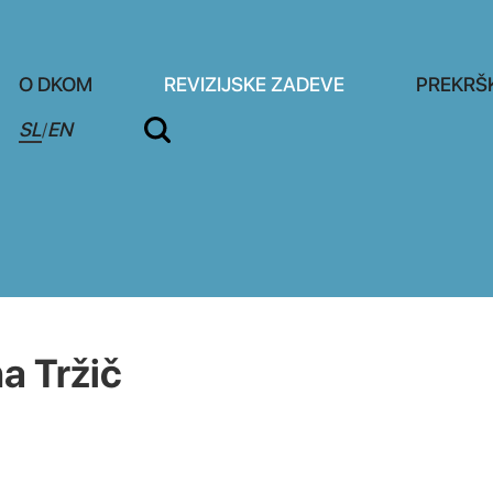
O DKOM
REVIZIJSKE ZADEVE
PREKRŠ
SL
EN
/
a Tržič