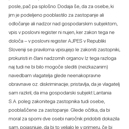
posle, pač pa splošno. Dodaja še, da za osebe, ki
jim je podeljeno pooblastilo za zastopanje ali
odločanje ali nadzor nad gospodarskim subjektom,
vpis v poslovni register ni nujen, ker zakon tega ne
določa – v poslovni register AJPES v Republiki
Sloveniji se praviloma vpisujejo le zakoniti zastopniki,
prokuristi in člani nadzornih organov. Iz tega razloga
naj tudi ne bi bilo mogoče slediti (neizkazanim)
navedbam vlagatelja glede neenakopravne
obravnave oz. diskriminacije; pristavlja, da je vlagatelj
sam razkril, da ima gospodarski subjekt Lantania
S.A. poleg zakonitega zastopnika tudi osebe,
pooblaščene za zastopanje. Glede očitka, da bi
moral za sporni dve osebi naročnik pridobiti dokazila
sam, pojasnjuje, da bi to veljalo le v primeru, če bi