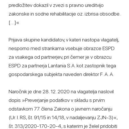
predložitev dokazil v zvezi s pravno ureditvijo
zakonske in sodne rehabilitacije oz. izbrisa obsodbe.
[…]«
Prijava skupine kandidatov, v kateri nastopa vlagatelj,
nesporno med strankama vsebuje obrazce ESPD
za vsakega od partnerjev, pri čemer je v obrazcu
ESPD za partnerja Lantania S.A. kot zastopnik tega
gospodarskega subjekta naveden direktor F. A. A.
Naročnik je dne 28. 12. 2020 na vlagatelja naslovil
dopis »Preverjanje podatkov v skladu s prvim
odstavkom 77. člena Zakona o javnem naročanju
(Ur. l. RS, št. 91/15 in 14/18, v nadaljevanju ZJN-3)«,
št. 313/2020-170-20-4, s katerim je želel pridobiti