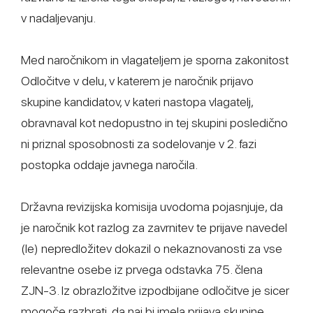
v nadaljevanju.
Med naročnikom in vlagateljem je sporna zakonitost
Odločitve v delu, v katerem je naročnik prijavo
skupine kandidatov, v kateri nastopa vlagatelj,
obravnaval kot nedopustno in tej skupini posledično
ni priznal sposobnosti za sodelovanje v 2. fazi
postopka oddaje javnega naročila.
Državna revizijska komisija uvodoma pojasnjuje, da
je naročnik kot razlog za zavrnitev te prijave navedel
(le) nepredložitev dokazil o nekaznovanosti za vse
relevantne osebe iz prvega odstavka 75. člena
ZJN-3. Iz obrazložitve izpodbijane odločitve je sicer
mogoče razbrati, da naj bi imela prijava skupine