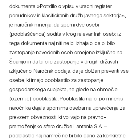
dokumenta »Potrdilo o vpisu v uradni register
ponudnikov in klasificiranih družb javnega sektorja«,
je naročnik mnenja, da sporni dve osebi
(pooblaščenca) sodita v krog relevantnih oseb; iz
tega dokumenta naj niti ne bi izhajalo, da bi bilo
zastopanje navedenih oseb omejeno izključno na
Španijo in da bi bilo zastopanje v drugih državah
izključeno. Naročnik dodaja, da je dolžan preveriti vse
osebe, ki imajo pooblastilo za zastopanje
gospodarskega subjekta, ne glede na območje
(ozemlje) pooblastila. Pooblastila naj bi po mnenju
naročnika dajala spornima osebama upravičenja za
prevzem obveznosti, ki vplivajo na pravno-
premoženjsko sfero družbe Lantania S.A. –
pooblastilo naj namreč ne bi bilo dano za konkretne