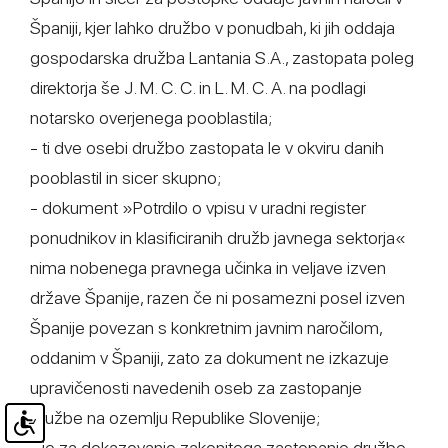
Španiji, kjer lahko družbo v ponudbah, ki jih oddaja
gospodarska družba Lantania S.A., zastopata poleg
direktorja še J. M. C. C. in L. M. C. A. na podlagi
notarsko overjenega pooblastila;
- ti dve osebi družbo zastopata le v okviru danih
pooblastil in sicer skupno;
- dokument »Potrdilo o vpisu v uradni register
ponudnikov in klasificiranih družb javnega sektorja«
nima nobenega pravnega učinka in veljave izven
države Španije, razen če ni posamezni posel izven
Španije povezan s konkretnim javnim naročilom,
oddanim v Španiji, zato za dokument ne izkazuje
upravičenosti navedenih oseb za zastopanje
družbe na ozemlju Republike Slovenije;
- je za dokazovanje zakonitega zastopanje družbe