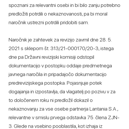
spoznani za relevantni osebi in bi bilo zanju potrebno
predložiti potrdili o nekaznovanosti, pa bi moral
naročnik ustrezni potrdili pridobiti sam.
Naročnik je zahtevek za revizijo zavrnil dne 28. 5.
2021 s sklepom št. 313/21-000170/20-3, istega
dne pa Državni revizijski komisiji odstopil
dokumentacijo v postopku oddaje predmetnega
javnega naročila in pripadajočo dokumentacijo
predrevizijskega postopka. Pojasnjuje potek
dogajanja in izpostavlja, da vlagatelj po pozivu v za
to določenem roku ni predložil dokazil o
nekaznovanju za vse osebe partnerja Lantania S.A.,
relevantne v smislu prvega odstavka 75. člena ZJN-
3. Glede na vsebino pooblastila, kot izhaja iz