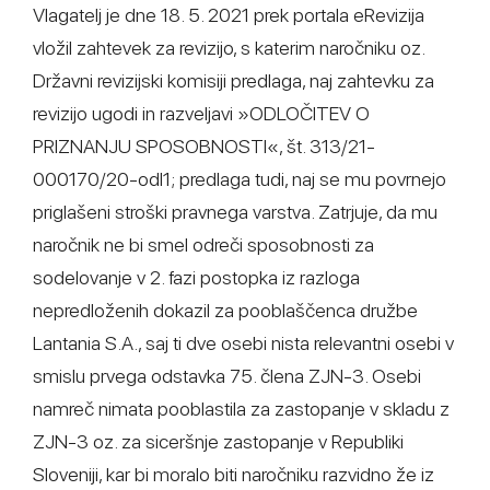
Vlagatelj je dne 18. 5. 2021 prek portala eRevizija
vložil zahtevek za revizijo, s katerim naročniku oz.
Državni revizijski komisiji predlaga, naj zahtevku za
revizijo ugodi in razveljavi »ODLOČITEV O
PRIZNANJU SPOSOBNOSTI«, št. 313/21-
000170/20-odl1; predlaga tudi, naj se mu povrnejo
priglašeni stroški pravnega varstva. Zatrjuje, da mu
naročnik ne bi smel odreči sposobnosti za
sodelovanje v 2. fazi postopka iz razloga
nepredloženih dokazil za pooblaščenca družbe
Lantania S.A., saj ti dve osebi nista relevantni osebi v
smislu prvega odstavka 75. člena ZJN-3. Osebi
namreč nimata pooblastila za zastopanje v skladu z
ZJN-3 oz. za siceršnje zastopanje v Republiki
Sloveniji, kar bi moralo biti naročniku razvidno že iz