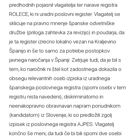
predhodnih pojasnil vlagatelja ter narave registra
ROLECE, ki ni uradni poslovni register. Vlagatelj se
sklicuje na pravno mnenje španske odvetniške
družbe (priloga zahtevka za revizijo) in poudarja, da
je ta register izrecno lokalno vezan na Kraljevino
Španijo in še to samo za potrebe postopkov
javnega naročanja v Španiji. Zatrjuje tudi, da je bil s
tem, ko naročnik ni štel kot zadostnega dokazila o
obsegu relevantnih oseb izpiska iz uradnega
španskega poslovnega registra (sporni osebi v tem
registru nista navedeni), diskriminatorno in
neenakopravno obravnavan napram ponudnikom
(kandidatom) iz Slovenije, ki so predložili zgolj
izpisek iz poslovnega registra AJPES. Vlagatelj
končno še meni, da tudi če bi bili sporni dve osebi