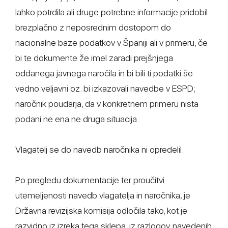
lahko potrdila ali druge potrebne informacije pridobil
brezplačno z neposrednim dostopom do
nacionalne baze podatkov v Španiji ali v primeru, če
bi te dokumente že imel zaradi prejšnjega
oddanega javnega naročila in bi bili ti podatki še
vedno veljavni oz. bi izkazovali navedbe v ESPD;
naročnik poudarja, da v konkretnem primeru nista
podani ne ena ne druga situacija.
Vlagatelj se do navedb naročnika ni opredelil.
Po pregledu dokumentacije ter proučitvi
utemeljenosti navedb vlagatelja in naročnika, je
Državna revizijska komisija odločila tako, kot je
razvidno iz izreka tega sklepa, iz razlogov, navedenih