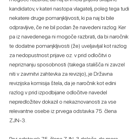
kandidatov, v kateri nastopa vlagatelj, poleg tega tudi
nekatere druge pomanjkljivosti, ki pa naj bi bile
odpravljive, če ne bil podan že navedeni razlog. Ker
pa iz navedenega ni mogoče razbrati, da bi naročnik
te dodatne pomanjkljivosti (že) uveljavljal kot razlog
za nedopustnost prijave oz. v prid odločitvi o
nepriznanju sposobnosti (takega stališča ni zavzel
niti v zavrnitvi zahtevka za revizijo), je Državna
revizijska komisija štela, da je naročnik kot edini
razlog v prid izpodbijane odločitve navedel
nepredložitev dokazil o nekaznovanosti za vse
relevantne osebe iz prvega odstavka 75. člena
ZJN-3.
Prvi odstavek 75. člena ZJN-3 določa, da mora