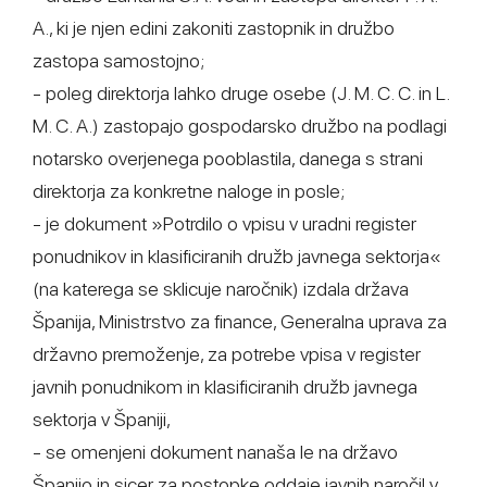
A., ki je njen edini zakoniti zastopnik in družbo
zastopa samostojno;
- poleg direktorja lahko druge osebe (J. M. C. C. in L.
M. C. A.) zastopajo gospodarsko družbo na podlagi
notarsko overjenega pooblastila, danega s strani
direktorja za konkretne naloge in posle;
- je dokument »Potrdilo o vpisu v uradni register
ponudnikov in klasificiranih družb javnega sektorja«
(na katerega se sklicuje naročnik) izdala država
Španija, Ministrstvo za finance, Generalna uprava za
državno premoženje, za potrebe vpisa v register
javnih ponudnikom in klasificiranih družb javnega
sektorja v Španiji,
- se omenjeni dokument nanaša le na državo
Španijo in sicer za postopke oddaje javnih naročil v