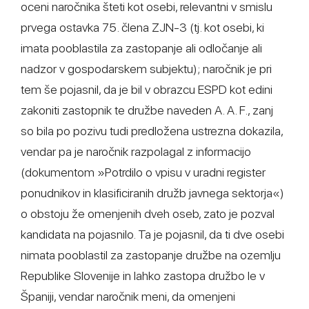
oceni naročnika šteti kot osebi, relevantni v smislu
prvega ostavka 75. člena ZJN-3 (tj. kot osebi, ki
imata pooblastila za zastopanje ali odločanje ali
nadzor v gospodarskem subjektu); naročnik je pri
tem še pojasnil, da je bil v obrazcu ESPD kot edini
zakoniti zastopnik te družbe naveden A. A. F., zanj
so bila po pozivu tudi predložena ustrezna dokazila,
vendar pa je naročnik razpolagal z informacijo
(dokumentom »Potrdilo o vpisu v uradni register
ponudnikov in klasificiranih družb javnega sektorja«)
o obstoju že omenjenih dveh oseb, zato je pozval
kandidata na pojasnilo. Ta je pojasnil, da ti dve osebi
nimata pooblastil za zastopanje družbe na ozemlju
Republike Slovenije in lahko zastopa družbo le v
Španiji, vendar naročnik meni, da omenjeni