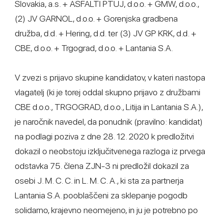
Slovakia, a.s. + ASFALTI PTUJ, d.o.o. + GMW, d.o.o.,
(2) JV GARNOL, d.o.o. + Gorenjska gradbena
družba, d.d. + Hering, d.d. ter (3) JV GP KRK, d.d. +
CBE, d.o.o. + Trgograd, d.o.o. + Lantania S.A.
V zvezi s prijavo skupine kandidatov, v kateri nastopa
vlagatelj (ki je torej oddal skupno prijavo z družbami
CBE d.o.o., TRGOGRAD, d.o.o., Litija in Lantania S.A.),
je naročnik navedel, da ponudnik (pravilno: kandidat)
na podlagi poziva z dne 28. 12. 2020 k predložitvi
dokazil o neobstoju izključitvenega razloga iz prvega
odstavka 75. člena ZJN-3 ni predložil dokazil za
osebi J. M. C. C. in L. M. C. A., ki sta za partnerja
Lantania S.A. pooblaščeni za sklepanje pogodb
solidarno, krajevno neomejeno, in ju je potrebno po