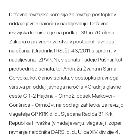
Državna revizijska komisija za revizijo postopkov
oddaje javnih naročil (v nadaljevanju: Državna
revizijska komisija) je na podlagi 39. in 70. člena
Zakona o pravnem varstvu v postopkih javnega
naročanja (Uradni list RS, št. 43/2011 s sprem.; v
nadaljevanju: ZPVPJN), v senatu Tadeje Pušnar, kot
predsednice senata, ter Andraža Žvana in Sama
Červeka, kot članov senata, v postopku pravnega
varstva pri oddaji javnega naročila »Gradnja glavne
ceste G 1-2 Hajdina - Ormož; odsek Markovci -
Gorišnica - Ormož«, na podlagi zahtevka za revizijo
vlagatelja GP KRK d. d., Stjepana Radića 31, Krk,
Republika Hrvaška (v nadaljevanju: vlagatelj), zoper
ravnanje naročnika DARS, d. d., Ulica XIV. divizije 4,