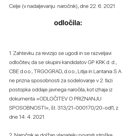
Celje (v nadaljevanju: naročnik), dne 22. 6. 2021
odločila:
1. Zahtevku za revizijo se ugodi in se razveljavi
odločitev, da se skupini kandidatov GP KRK d. d.,
CBE d.o.o., TRGOGRAD, d.o.o., Litija in Lantania S.A.
ne prizna sposobnosti za sodelovanje v 2. fazi
postopka oddaje javnega naročila, kot izhaja iz
dokumenta »ODLOČITEV O PRIZNANJU
SPOSOBNOSTI«, št. 313/21-000170/20-odl1, z
dne 14. 4. 2021.
2. Naročnik je dolžan vlagatelju povrniti stroške