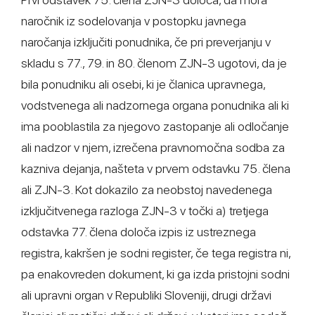
naročnik iz sodelovanja v postopku javnega
naročanja izključiti ponudnika, če pri preverjanju v
skladu s 77., 79. in 80. členom ZJN-3 ugotovi, da je
bila ponudniku ali osebi, ki je članica upravnega,
vodstvenega ali nadzornega organa ponudnika ali ki
ima pooblastila za njegovo zastopanje ali odločanje
ali nadzor v njem, izrečena pravnomočna sodba za
kazniva dejanja, našteta v prvem odstavku 75. člena
ali ZJN-3. Kot dokazilo za neobstoj navedenega
izključitvenega razloga ZJN-3 v točki a) tretjega
odstavka 77. člena določa izpis iz ustreznega
registra, kakršen je sodni register, če tega registra ni,
pa enakovreden dokument, ki ga izda pristojni sodni
ali upravni organ v Republiki Sloveniji, drugi državi