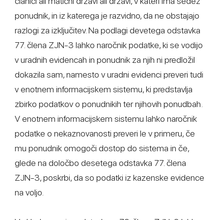
članici ali matični državi ali državi, v kateri ima sedež
ponudnik, in iz katerega je razvidno, da ne obstajajo
razlogi za izključitev. Na podlagi devetega odstavka
77. člena ZJN-3 lahko naročnik podatke, ki se vodijo
v uradnih evidencah in ponudnik za njih ni predložil
dokazila sam, namesto v uradni evidenci preveri tudi
v enotnem informacijskem sistemu, ki predstavlja
zbirko podatkov o ponudnikih ter njihovih ponudbah.
V enotnem informacijskem sistemu lahko naročnik
podatke o nekaznovanosti preveri le v primeru, če
mu ponudnik omogoči dostop do sistema in če,
glede na določbo desetega odstavka 77. člena
ZJN-3, poskrbi, da so podatki iz kazenske evidence
na voljo.