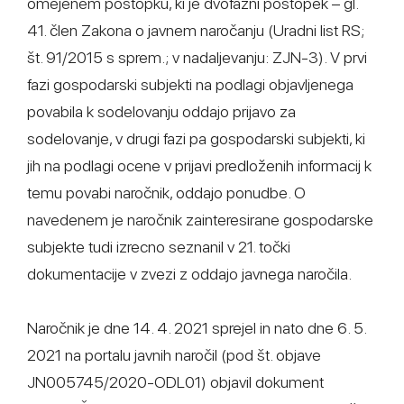
omejenem postopku, ki je dvofazni postopek – gl.
41. člen Zakona o javnem naročanju (Uradni list RS;
št. 91/2015 s sprem.; v nadaljevanju: ZJN-3). V prvi
fazi gospodarski subjekti na podlagi objavljenega
povabila k sodelovanju oddajo prijavo za
sodelovanje, v drugi fazi pa gospodarski subjekti, ki
jih na podlagi ocene v prijavi predloženih informacij k
temu povabi naročnik, oddajo ponudbe. O
navedenem je naročnik zainteresirane gospodarske
subjekte tudi izrecno seznanil v 21. točki
dokumentacije v zvezi z oddajo javnega naročila.
Naročnik je dne 14. 4. 2021 sprejel in nato dne 6. 5.
2021 na portalu javnih naročil (pod št. objave
JN005745/2020-ODL01) objavil dokument