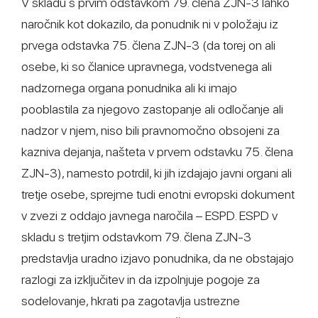
V skladu s prvim odstavkom 79. člena ZJN-3 lahko
naročnik kot dokazilo, da ponudnik ni v položaju iz
prvega odstavka 75. člena ZJN-3 (da torej on ali
osebe, ki so članice upravnega, vodstvenega ali
nadzornega organa ponudnika ali ki imajo
pooblastila za njegovo zastopanje ali odločanje ali
nadzor v njem, niso bili pravnomočno obsojeni za
kazniva dejanja, našteta v prvem odstavku 75. člena
ZJN-3), namesto potrdil, ki jih izdajajo javni organi ali
tretje osebe, sprejme tudi enotni evropski dokument
v zvezi z oddajo javnega naročila – ESPD. ESPD v
skladu s tretjim odstavkom 79. člena ZJN-3
predstavlja uradno izjavo ponudnika, da ne obstajajo
razlogi za izključitev in da izpolnjuje pogoje za
sodelovanje, hkrati pa zagotavlja ustrezne