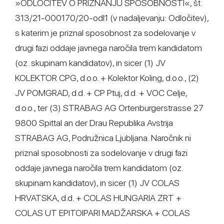
»ODLOČITEV O PRIZNANJU SPOSOBNOSTI«, št.
313/21-000170/20-odl1 (v nadaljevanju: Odločitev),
s katerim je priznal sposobnost za sodelovanje v
drugi fazi oddaje javnega naročila trem kandidatom
(oz. skupinam kandidatov), in sicer (1) JV
KOLEKTOR CPG, d.o.o. + Kolektor Koling, d.o.o., (2)
JV POMGRAD, d.d. + CP Ptuj, d.d. + VOC Celje,
d.o.o., ter (3) STRABAG AG Ortenburgerstrasse 27
9800 Spittal an der Drau Republika Avstrija
STRABAG AG, Podružnica Ljubljana. Naročnik ni
priznal sposobnosti za sodelovanje v drugi fazi
oddaje javnega naročila trem kandidatom (oz.
skupinam kandidatov), in sicer (1) JV COLAS
HRVATSKA, d.d. + COLAS HUNGARIA ZRT +
COLAS UT EPITOIPARI MADŽARSKA + COLAS