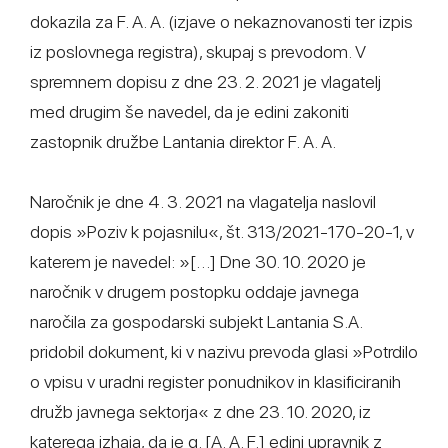
dokazila za F. A. A. (izjave o nekaznovanosti ter izpis
iz poslovnega registra), skupaj s prevodom. V
spremnem dopisu z dne 23. 2. 2021 je vlagatelj
med drugim še navedel, da je edini zakoniti
zastopnik družbe Lantania direktor F. A. A.
Naročnik je dne 4. 3. 2021 na vlagatelja naslovil
dopis »Poziv k pojasnilu«, št. 313/2021-170-20-1, v
katerem je navedel: »[…] Dne 30. 10. 2020 je
naročnik v drugem postopku oddaje javnega
naročila za gospodarski subjekt Lantania S.A.
pridobil dokument, ki v nazivu prevoda glasi »Potrdilo
o vpisu v uradni register ponudnikov in klasificiranih
družb javnega sektorja« z dne 23. 10. 2020, iz
katerega izhaja, da je g. [A. A. F.] edini upravnik z