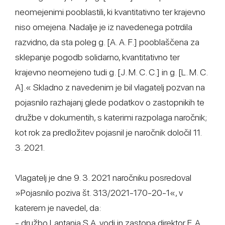
neomejenimi pooblastili, ki kvantitativno ter krajevno
niso omejena. Nadalje je iz navedenega potrdila
razvidno, da sta poleg g. [A. A. F.] pooblaščena za
sklepanje pogodb solidarno, kvantitativno ter
krajevno neomejeno tudi g. [J. M. C. C.] in g. [L. M. C.
A].« Skladno z navedenim je bil vlagatelj pozvan na
pojasnilo razhajanj glede podatkov o zastopnikih te
družbe v dokumentih, s katerimi razpolaga naročnik;
kot rok za predložitev pojasnil je naročnik določil 11.
3. 2021.
Vlagatelj je dne 9. 3. 2021 naročniku posredoval
»Pojasnilo poziva št. 313/2021-170-20-1«, v
katerem je navedel, da:
- družbo Lantania S.A. vodi in zastopa direktor F. A.