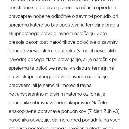
neskladne s predpisi o javnem naročanju opredeliti
pravzaprav nobene odločitve o zavrnitvi ponudb, pri
sprejemu katere so bila spoštovana temeljna pravila
skupnostnega prava o javnem naročanju. Zato
presoja zakonitosti naročnikove odločitve o zavrnitvi
ponudb v revizijskem postopku (v mejah revizijskih
navedb) obsega zlasti preverjanje, ali je naročnik pri
sprejemu te odločitve ravnal v skladu s temeljnimi
pravili skupnostnega prava o javnem naročanju,
predvsem, ali je naročnik morebiti ravnal
netransparentno in diskriminatorno oziroma je
ponudnike obravnaval neenakopravno. Načelo
enakopravne obravnave ponudnikov (7. člen ZJN-3)
naročnika obvezuje, da mora med ponudniki na vseh
stopnjah postopka javnega naročanja glede vseh