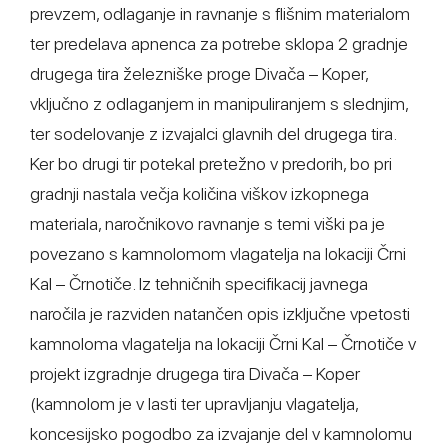
prevzem, odlaganje in ravnanje s flišnim materialom
ter predelava apnenca za potrebe sklopa 2 gradnje
drugega tira železniške proge Divača – Koper,
vključno z odlaganjem in manipuliranjem s slednjim,
ter sodelovanje z izvajalci glavnih del drugega tira.
Ker bo drugi tir potekal pretežno v predorih, bo pri
gradnji nastala večja količina viškov izkopnega
materiala, naročnikovo ravnanje s temi viški pa je
povezano s kamnolomom vlagatelja na lokaciji Črni
Kal – Črnotiče. Iz tehničnih specifikacij javnega
naročila je razviden natančen opis izključne vpetosti
kamnoloma vlagatelja na lokaciji Črni Kal – Črnotiče v
projekt izgradnje drugega tira Divača – Koper
(kamnolom je v lasti ter upravljanju vlagatelja,
koncesijsko pogodbo za izvajanje del v kamnolomu