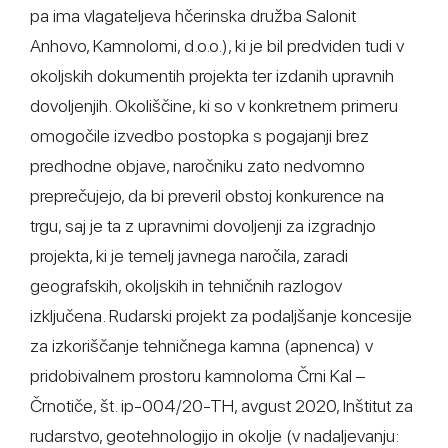
pa ima vlagateljeva hčerinska družba Salonit
Anhovo, Kamnolomi, d.o.o.), ki je bil predviden tudi v
okoljskih dokumentih projekta ter izdanih upravnih
dovoljenjih. Okoliščine, ki so v konkretnem primeru
omogočile izvedbo postopka s pogajanji brez
predhodne objave, naročniku zato nedvomno
preprečujejo, da bi preveril obstoj konkurence na
trgu, saj je ta z upravnimi dovoljenji za izgradnjo
projekta, ki je temelj javnega naročila, zaradi
geografskih, okoljskih in tehničnih razlogov
izključena. Rudarski projekt za podaljšanje koncesije
za izkoriščanje tehničnega kamna (apnenca) v
pridobivalnem prostoru kamnoloma Črni Kal –
Črnotiče, št. ip-004/20-TH, avgust 2020, Inštitut za
rudarstvo, geotehnologijo in okolje (v nadaljevanju: