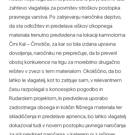
zahtevo vlagatelja za povrnitev stroškov postopka
pravnega varstva. Po zatrjevanju naročnika dejstvo,
da sta odložitev in predelava viškov izkopnega
materiala trenutno predvidena na lokaciji kamnoloma
Črni Kal – Črnotiče, za kar so bila izdana upravna
dovoljenja, naročniku ne preprečuje, da bi preveril
obstoj konkurence na trgu za morebitno drugačno
rešitev v zvezi s tem materialom. Okoliščino, da bo
lahko le vlagatelj, kot to zatrjuje sam, v relevantnem
času razpolagal s koncesijsko pogodbo in
Rudarskim projektom, ki predvideva uporabo
zadostnega obsega in količin flišnega materiala ter
skladiščenja in predelave apnenca, bo lahko vlagatelj
dokazoval tudi v novem postopku javnega naročanja
za isti predmet naročanja, v katerem ni z ničimer