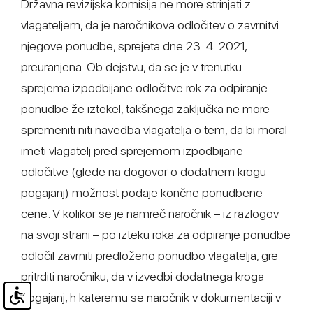
Državna revizijska komisija ne more strinjati z
vlagateljem, da je naročnikova odločitev o zavrnitvi
njegove ponudbe, sprejeta dne 23. 4. 2021,
preuranjena. Ob dejstvu, da se je v trenutku
sprejema izpodbijane odločitve rok za odpiranje
ponudbe že iztekel, takšnega zaključka ne more
spremeniti niti navedba vlagatelja o tem, da bi moral
imeti vlagatelj pred sprejemom izpodbijane
odločitve (glede na dogovor o dodatnem krogu
pogajanj) možnost podaje končne ponudbene
cene. V kolikor se je namreč naročnik – iz razlogov
na svoji strani – po izteku roka za odpiranje ponudbe
odločil zavrniti predloženo ponudbo vlagatelja, gre
pritrditi naročniku, da v izvedbi dodatnega kroga
pogajanj, h kateremu se naročnik v dokumentaciji v