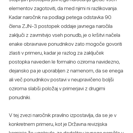
elementov zagotoviti, da med njimi ni razlikovanja.
Kadar naročnik na podlagi petega odstavka 90.
člena ZJN-3 postopek oddaje javnega naročila
zaključi z zavrnitvijo vseh ponudb, je o kršitvi načela
enake obravnave ponudnikov zato mogoče govoriti
zlasti v primeru, kadar je razlog za zaključek
postopka naveden le formalno oziroma navidezno,
dejansko pa je uporabljen z namenom, da se enega
ali več ponudnikov postavi v neupravičeno boljši
oziroma slabši položaj v primerjavi z drugimi
ponudniki.
V tej zvezi naročnik pravilno izpostavlja, da se je v
konkretnem primeru, kot je Državna revizijska
komisija že ugotovila, za dodelitev javnega naročila v