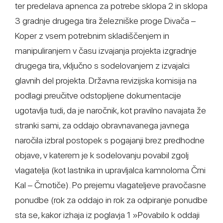
ter predelava apnenca za potrebe sklopa 2 in sklopa
3 gradnje drugega tira železniške proge Divača –
Koper z vsem potrebnim skladiščenjem in
manipuliranjem v času izvajanja projekta izgradnje
drugega tira, vključno s sodelovanjem z izvajalci
glavnih del projekta. Državna revizijska komisija na
podlagi preučitve odstopljene dokumentacije
ugotavlja tudi, da je naročnik, kot pravilno navajata že
stranki sami, za oddajo obravnavanega javnega
naročila izbral postopek s pogajanji brez predhodne
objave, v katerem je k sodelovanju povabil zgolj
vlagatelja (kot lastnika in upravljalca kamnoloma Črni
Kal – Črnotiče). Po prejemu vlagateljeve pravočasne
ponudbe (rok za oddajo in rok za odpiranje ponudbe
sta se, kakor izhaja iz poglavja 1 »Povabilo k oddaji