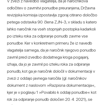
V zvezi z navedbo vlagatelja, da je naročnikova
odločitev o zavrnitvi ponudbe preuranjena, Državna
revizijska komisija izpostavlja zgoraj citirano določbo
petega odstavka 90. člena ZJN-3, v skladu s katero
lahko naročnik na vseh stopnjah postopka kadarkoli
po izteku roka za odpiranje ponudb zavrne vse
ponudbe. Ker v konkretnem primeru že iz navedb
vlagatelja samega, da je naročnik njegovo ponudbo
zavrnil pred izvedbo dodatnega kroga pogajanj,
izhaja, da jo je zavrnil po izteku roka za odpiranje
ponudb, kot ga je naročnik določil v dokumentaciji v
zvezi z oddajo javnega naročila (gl. naročnikov
dokument z naslovom »Razpisna dokumentacija«,
kjer je v poglavju 1 »Povabilo k oddaji ponudbe« kot
rok za odpiranje ponudb določen 20. 4. 2021), se