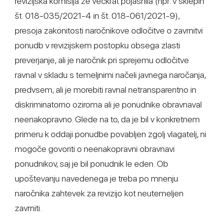
revizijska komisija že večkrat pojasnila (npr. v sklepih
št. 018-035/2021-4 in št. 018-061/2021-9),
presoja zakonitosti naročnikove odločitve o zavrnitvi
ponudb v revizijskem postopku obsega zlasti
preverjanje, ali je naročnik pri sprejemu odločitve
ravnal v skladu s temeljnimi načeli javnega naročanja,
predvsem, ali je morebiti ravnal netransparentno in
diskriminatorno oziroma ali je ponudnike obravnaval
neenakopravno. Glede na to, da je bil v konkretnem
primeru k oddaji ponudbe povabljen zgolj vlagatelj, ni
mogoče govoriti o neenakopravni obravnavi
ponudnikov, saj je bil ponudnik le eden. Ob
upoštevanju navedenega je treba po mnenju
naročnika zahtevek za revizijo kot neutemeljen
zavrniti.