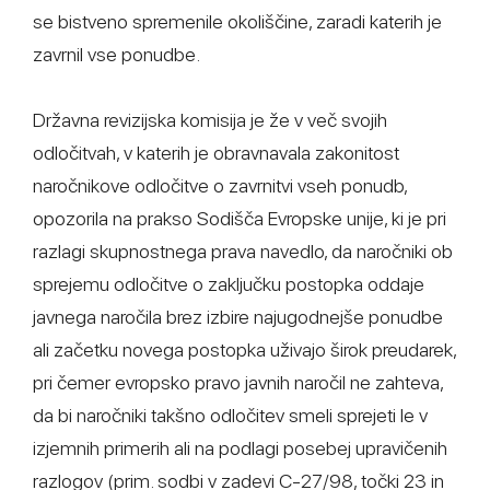
se bistveno spremenile okoliščine, zaradi katerih je
zavrnil vse ponudbe.
Državna revizijska komisija je že v več svojih
odločitvah, v katerih je obravnavala zakonitost
naročnikove odločitve o zavrnitvi vseh ponudb,
opozorila na prakso Sodišča Evropske unije, ki je pri
razlagi skupnostnega prava navedlo, da naročniki ob
sprejemu odločitve o zaključku postopka oddaje
javnega naročila brez izbire najugodnejše ponudbe
ali začetku novega postopka uživajo širok preudarek,
pri čemer evropsko pravo javnih naročil ne zahteva,
da bi naročniki takšno odločitev smeli sprejeti le v
izjemnih primerih ali na podlagi posebej upravičenih
razlogov (prim. sodbi v zadevi C-27/98, točki 23 in