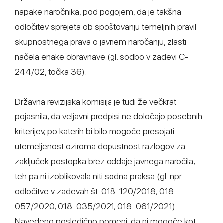
napake naročnika, pod pogojem, da je takšna
odločitev sprejeta ob spoštovanju temeljnih pravil
skupnostnega prava o javnem naročanju, zlasti
načela enake obravnave (gl. sodbo v zadevi C-
244/02, točka 36).
Državna revizijska komisija je tudi že večkrat
pojasnila, da veljavni predpisi ne določajo posebnih
kriterijev, po katerih bi bilo mogoče presojati
utemeljenost oziroma dopustnost razlogov za
zaključek postopka brez oddaje javnega naročila,
teh pa ni izoblikovala niti sodna praksa (gl. npr.
odločitve v zadevah št. 018-120/2018, 018-
057/2020, 018-035/2021, 018-061/2021).
Navedeno posledično pomeni, da ni mogoče kot