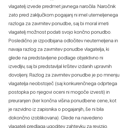
vlagatelj izvede predmet javnega naročila. Naročnik
zato pred zaključkom pogajanj ni imel utemeljenega
razloga za zavrnitev ponudbe, saj bi moral imeti
vlagatelj možnost podati svojo končno ponudbo.
Posledično je izpodbijana odločitev neutemeljena in
navaja razlog za zavrnitev ponudbe vlagatelja, ki
glede na predstavljene podlage objektivno ni
izvedljiv, saj bi predstavljal kršitev izdanih upravnih
dovoljenj. Razlog za zavrnitev ponudbe je po mnenju
vlagatelja neobstoječ (saj konkurenčnega odprtega
postopka po njegovi oceni ni mogoče izvesti) in
preuranjen (ker končna višina ponudbene cene, kot
je razvidno iz zapisnika o pogajanjih, še ni bila
dokončno izoblikovana). Glede na navedeno
vlagatelj predlaga ugoditev zahtevku za revizijo.