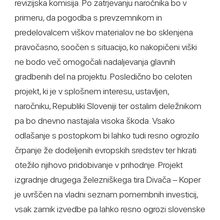
revizijska komisija. Po zatrjevanju naročnika bo v
primeru, da pogodba s prevzemnikom in
predelovalcem viškov materialov ne bo sklenjena
pravočasno, soočen s situacijo, ko nakopičeni viški
ne bodo več omogočali nadaljevanja glavnih
gradbenih del na projektu. Posledično bo celoten
projekt, ki je v splošnem interesu, ustavljen,
naročniku, Republiki Sloveniji ter ostalim deležnikom
pa bo dnevno nastajala visoka škoda. Vsako
odlašanje s postopkom bi lahko tudi resno ogrozilo
črpanje že dodeljenih evropskih sredstev ter hkrati
otežilo njihovo pridobivanje v prihodnje. Projekt
izgradnje drugega železniškega tira Divača – Koper
je uvrščen na vladni seznam pomembnih investicij,
vsak zamik izvedbe pa lahko resno ogrozi slovenske