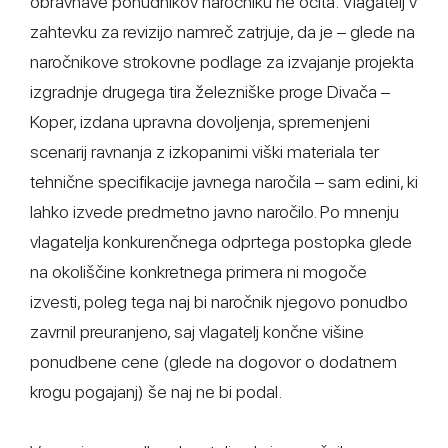
obravnave ponudnikov naročniku ne očita. Vlagatelj v
zahtevku za revizijo namreč zatrjuje, da je – glede na
naročnikove strokovne podlage za izvajanje projekta
izgradnje drugega tira železniške proge Divača –
Koper, izdana upravna dovoljenja, spremenjeni
scenarij ravnanja z izkopanimi viški materiala ter
tehnične specifikacije javnega naročila – sam edini, ki
lahko izvede predmetno javno naročilo. Po mnenju
vlagatelja konkurenčnega odprtega postopka glede
na okoliščine konkretnega primera ni mogoče
izvesti, poleg tega naj bi naročnik njegovo ponudbo
zavrnil preuranjeno, saj vlagatelj končne višine
ponudbene cene (glede na dogovor o dodatnem
krogu pogajanj) še naj ne bi podal.