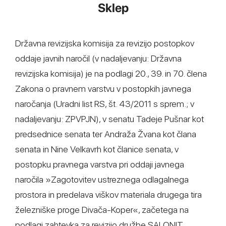
Sklep
Državna revizijska komisija za revizijo postopkov
oddaje javnih naročil (v nadaljevanju: Državna
revizijska komisija) je na podlagi 20., 39. in 70. člena
Zakona o pravnem varstvu v postopkih javnega
naročanja (Uradni list RS, št. 43/2011 s sprem.; v
nadaljevanju: ZPVPJN), v senatu Tadeje Pušnar kot
predsednice senata ter Andraža Žvana kot člana
senata in Nine Velkavrh kot članice senata, v
postopku pravnega varstva pri oddaji javnega
naročila »Zagotovitev ustreznega odlagalnega
prostora in predelava viškov materiala drugega tira
železniške proge Divača-Koper«, začetega na
podlagi zahtevka za revizijo družbe SALONIT