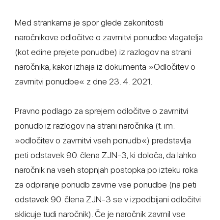
Med strankama je spor glede zakonitosti
naročnikove odločitve o zavrnitvi ponudbe vlagatelja
(kot edine prejete ponudbe) iz razlogov na strani
naročnika, kakor izhaja iz dokumenta »Odločitev o
zavrnitvi ponudbe« z dne 23. 4. 2021.
Pravno podlago za sprejem odločitve o zavrnitvi
ponudb iz razlogov na strani naročnika (t. im.
»odločitev o zavrnitvi vseh ponudb«) predstavlja
peti odstavek 90. člena ZJN-3, ki določa, da lahko
naročnik na vseh stopnjah postopka po izteku roka
za odpiranje ponudb zavrne vse ponudbe (na peti
odstavek 90. člena ZJN-3 se v izpodbijani odločitvi
sklicuje tudi naročnik). Če je naročnik zavrnil vse