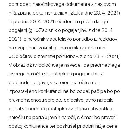
ponudbe« naročnikovega dokumenta z naslovom
»Razpisna dokumentacija«, iztekla dne 20. 4. 2021)
in po dne 20. 4. 2021 izvedenem prvem krogu
pogajanj (gl. »Zapisnik o pogajanjih« z dne 20. 4.
2021) je naročnik vlagateljevo ponudbo iz razlogov
na svoji strani zavrnil (gl. naročnikov dokument
»Odločitev o zavrnitvi ponudbe« z dne 23. 4. 2021).
V obrazložitvi odločitve je navedel, da predmetnega
javnega naročila v postopku s pogajanji brez
predhodne objave, v katerem naročilo ni bilo
izpostavljeno konkurenci, ne bo oddal, pač pa bo po
pravnomočnosti sprejete odločitve javno naročilo
oddal v enem od postopkov z objavo obvestila o
naročilu na portalu javnih naročil, s čimer bo preveril
obstoj konkurence ter poskušal pridobiti nižje cene.