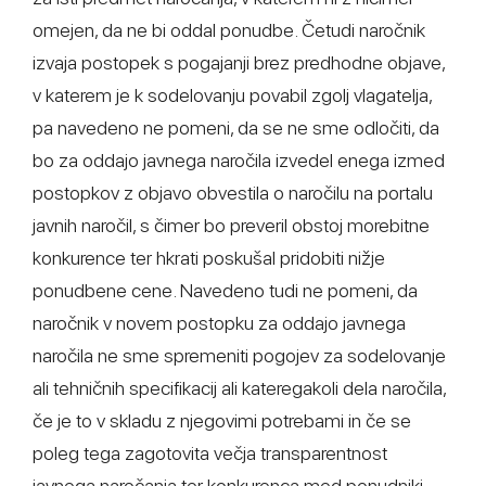
omejen, da ne bi oddal ponudbe. Četudi naročnik
izvaja postopek s pogajanji brez predhodne objave,
v katerem je k sodelovanju povabil zgolj vlagatelja,
pa navedeno ne pomeni, da se ne sme odločiti, da
bo za oddajo javnega naročila izvedel enega izmed
postopkov z objavo obvestila o naročilu na portalu
javnih naročil, s čimer bo preveril obstoj morebitne
konkurence ter hkrati poskušal pridobiti nižje
ponudbene cene. Navedeno tudi ne pomeni, da
naročnik v novem postopku za oddajo javnega
naročila ne sme spremeniti pogojev za sodelovanje
ali tehničnih specifikacij ali kateregakoli dela naročila,
če je to v skladu z njegovimi potrebami in če se
poleg tega zagotovita večja transparentnost
javnega naročanja ter konkurenca med ponudniki.