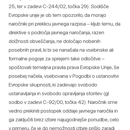
25, ter v zadevi C-244/02, točka 29). Sodišče
Evropske unije je ob tem opozorilo, da morajo
naročniki pri preklicu javnega razpisa – kljub temu, da
direktive s področja javnega naročanja, razen
dolžnosti obveščanja, ne določajo nobenih
posebnih pravil, ki bi se nanašala na vsebinske ali
formalne pogoje za sprejem take odločitve –
spoštovati temeljna pravila prava Evropske Unije, še
posebej načela, vsebovana v Pogodbi o ustanovitvi
Evropske skupnosti, ki zadevajo svobodo
ustanavljanja in svobodo opravljanja storitev (gl.
sodbo v zadevi C-92/00, točka 42). Naročnik sme
vedno prekiniti postopek oddaje javnega naročila in
ga zaključiti brez izbire najugodnejše ponudbe, celo
v primeru, če je do nemožnosti izbire prišlo zaradi