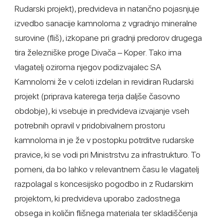
Rudarski projekt), predvideva in natančno pojasnjuje
izvedbo sanacije kamnoloma z vgradnjo mineralne
surovine (fliš), izkopane pri gradnji predorov drugega
tira železniške proge Divača – Koper. Tako ima
vlagatelj oziroma njegov podizvajalec SA
Kamnolomi že v celoti izdelan in revidiran Rudarski
projekt (priprava katerega terja daljše časovno
obdobje), ki vsebuje in predvideva izvajanje vseh
potrebnih opravil v pridobivalnem prostoru
kamnoloma in je že v postopku potrditve rudarske
pravice, ki se vodi pri Ministrstvu za infrastrukturo. To
pomeni, da bo lahko v relevantnem času le vlagatelj
razpolagal s koncesijsko pogodbo in z Rudarskim
projektom, ki predvideva uporabo zadostnega
obsega in količin flišnega materiala ter skladiščenja