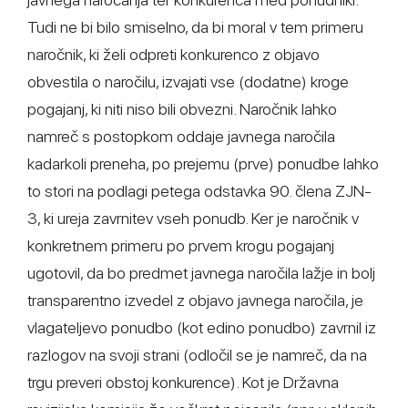
Tudi ne bi bilo smiselno, da bi moral v tem primeru
naročnik, ki želi odpreti konkurenco z objavo
obvestila o naročilu, izvajati vse (dodatne) kroge
pogajanj, ki niti niso bili obvezni. Naročnik lahko
namreč s postopkom oddaje javnega naročila
kadarkoli preneha, po prejemu (prve) ponudbe lahko
to stori na podlagi petega odstavka 90. člena ZJN-
3, ki ureja zavrnitev vseh ponudb. Ker je naročnik v
konkretnem primeru po prvem krogu pogajanj
ugotovil, da bo predmet javnega naročila lažje in bolj
transparentno izvedel z objavo javnega naročila, je
vlagateljevo ponudbo (kot edino ponudbo) zavrnil iz
razlogov na svoji strani (odločil se je namreč, da na
trgu preveri obstoj konkurence). Kot je Državna