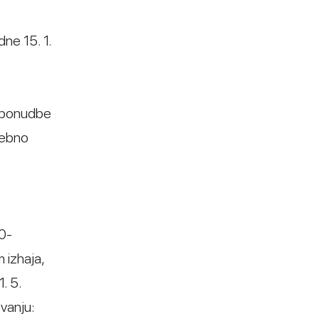
dne 15. 1.
i ponudbe
rebno
20-
 izhaja,
. 5.
vanju: