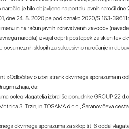
aročilo je bilo objavljeno na portalu javnih naročil dne 2
, dne 24. 8. 2020 pa pod oznako 2020/S 163-396114
v imenu in na račun javnih zdravstvenih zavodov (navede
 javnega naročila) izvajal odprti postopek za sklenitev o
o posameznih sklopih za sukcesivno naročanje in doba
nt »Odločitev o izbiri strank okvirnega sporazuma in od
rugim izhaja, da:
uma poleg vlagatelja izbral še ponudnike GROUP 22 d.o.
, Motnica 3, Trzin, in TOSAMA d.o.o., Šaranovičeva cesta
enega okvirnega sporazuma za sklop št. 6 oddal vlagate