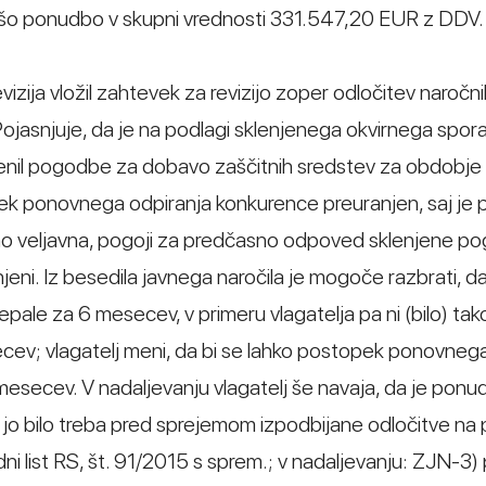
nejšo ponudbo v skupni vrednosti 331.547,20 EUR z DDV.
vizija vložil zahtevek za revizijo zoper odločitev naročn
 Pojasnjuje, da je na podlagi sklenjenega okvirnega spo
lenil pogodbe za dobavo zaščitnih sredstev za obdobje o
opek ponovnega odpiranja konkurence preuranjen, saj j
dno veljavna, pogoji za predčasno odpoved sklenjene p
lnjeni. Iz besedila javnega naročila je mogoče razbrati, d
le za 6 mesecev, v primeru vlagatelja pa ni (bilo) tako,
cev; vlagatelj meni, da bi se lahko postopek ponovneg
 mesecev. V nadaljevanju vlagatelj še navaja, da je ponu
 jo bilo treba pred sprejemom izpodbijane odločitve na 
 list RS, št. 91/2015 s sprem.; v nadaljevanju: ZJN-3) p