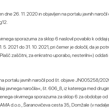
n dne 26. 11. 2020 in objavljen na portalu javnih naročil 
g12.
okvirnega sporazuma za sklop 6 naslovil povabilo k oddaj
5. 2021 do 31. 10. 2021, pri čemer je določil, da je pot
ašč zaščitni, za enkratno uporabo, nesterilni«) oddati
n na portalu javnih naročil pod št. objave JN005258/20
i javnega naročila«, št. 606_8, iz katerega med drugim
jenega okvirnega sporazuma za sklop 6 za obdobje od 1
AMA d.o.o., Šaranovičeva cesta 35, Domžale (v nadalje