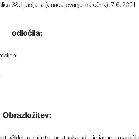
ica 38, Ljubljana (v nadaljevanju: naročnik), 7. 6. 2021
odločila:
meljen.
.
Obrazložitev:
ent »Sklep o začetku postopka oddaje javnega naročila