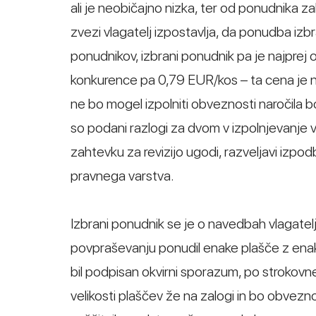
ali je neobičajno nizka, ter od ponudnika z
zvezi vlagatelj izpostavlja, da ponudba i
ponudnikov, izbrani ponudnik pa je najpre
konkurence pa 0,79 EUR/kos – ta cena je ne
ne bo mogel izpolniti obveznosti naročila b
so podani razlogi za dvom v izpolnjevanje v
zahtevku za revizijo ugodi, razveljavi izpodb
pravnega varstva.
Izbrani ponudnik se je o navedbah vlagatelja
povpraševanju ponudil enake plašče z enak
bil podpisan okvirni sporazum, po strokovne
velikosti plaščev že na zalogi in bo obvezno