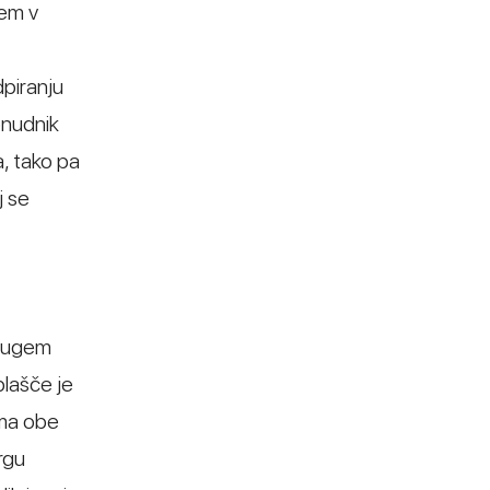
tem v
piranju
onudnik
a, tako pa
j se
drugem
plašče je
ima obe
rgu