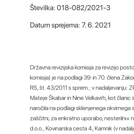
Številka: 018-082/2021-3
Datum sprejema: 7. 6. 2021
Državna revizijska komisija za revizijo post
komisija) je na podlagi 39. in 70. člena Za
RS, št. 43/2011 s sprem.; v nadaljevanju: 
Mateje Škabar in Nine Velkavrh, kot člani
naročila na podlagi sklenjenega okvirnega
zaščitni, za enkratno uporabo, nesterilni« n
d.o.o., Kovinarska cesta 4, Kamnik (v nadal