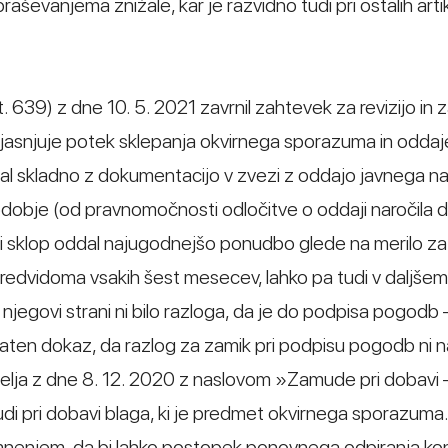
vanjema znižale, kar je razvidno tudi pri ostalih artikli
639) z dne 10. 5. 2021 zavrnil zahtevek za revizijo in 
ojasnjuje potek sklepanja okvirnega sporazuma in oddaj
al skladno z dokumentacijo v zvezi z oddajo javnega naro
obdobje (od pravnomočnosti odločitve o oddaji naročila d
 sklop oddal najugodnejšo ponudbo glede na merilo za 
edvidoma vsakih šest mesecev, lahko pa tudi v daljšem 
egovi strani ni bilo razloga, da je do podpisa pogodb 
dodaten dokaz, da razlog za zamik pri podpisu pogodb ni 
agatelja z dne 8. 12. 2020 z naslovom »Zamude pri dobavi –
mudi pri dobavi blaga, ki je predmet okvirnega sporazuma.
im mnenjem, da bi lahko postopek ponovnega odpiranja k