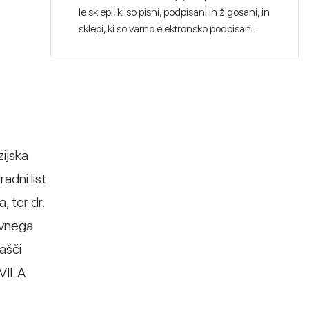
le sklepi, ki so pisni, podpisani in žigosani, in
sklepi, ki so varno elektronsko podpisani.
zijska
adni list
 ter dr.
avnega
ašči
SVILA