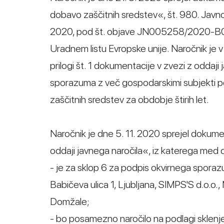
dobavo zaščitnih sredstev«, št. 980. Javno n
2020, pod št. objave JN005258/2020-B01
Uradnem listu Evropske unije. Naročnik je 
prilogi št. 1 dokumentacije v zvezi z oddaji
sporazuma z več gospodarskimi subjekti p
zaščitnih sredstev za obdobje štirih let.
Naročnik je dne 5. 11. 2020 sprejel dokume
oddaji javnega naročila«, iz katerega med d
- je za sklop 6 za podpis okvirnega sporaz
Babičeva ulica 1, Ljubljana, SIMPS'S d.o.o.
Domžale;
- bo posamezno naročilo na podlagi sklenj