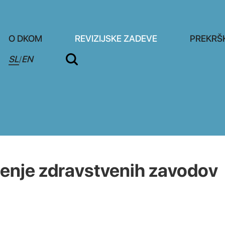
O DKOM
REVIZIJSKE ZADEVE
PREKRŠ
SL
EN
/
nje zdravstvenih zavodov