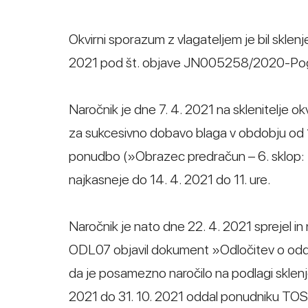
Okvirni sporazum z vlagateljem je bil sklenje
2021 pod št. objave JN005258/2020-Po
Naročnik je dne 7. 4. 2021 na sklenitelje 
za sukcesivno dobavo blaga v obdobju od 1. 
ponudbo (»Obrazec predračun – 6. sklop: Pl
najkasneje do 14. 4. 2021 do 11. ure.
Naročnik je nato dne 22. 4. 2021 sprejel i
ODL07 objavil dokument »Odločitev o oddaj
da je posamezno naročilo na podlagi sklen
2021 do 31. 10. 2021 oddal ponudniku TOS