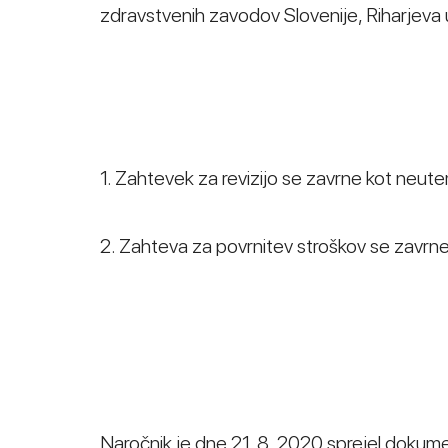
zdravstvenih zavodov Slovenije, Riharjeva ul
1. Zahtevek za revizijo se zavrne kot neute
2. Zahteva za povrnitev stroškov se zavrne
Naročnik je dne 21. 8. 2020 sprejel dokum