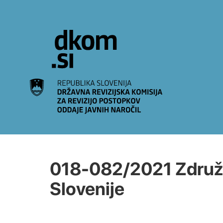
Na vsebino
018-082/2021 Združe
Slovenije