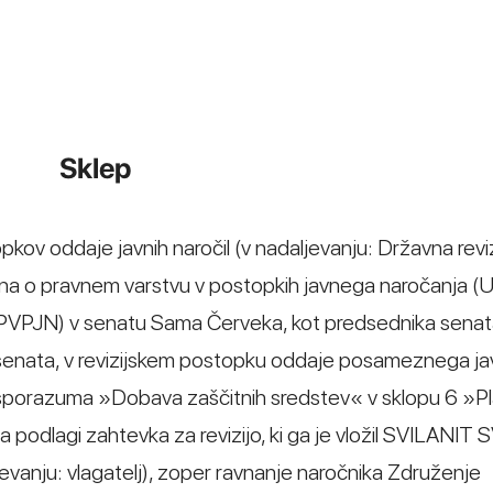
Sklep
opkov oddaje javnih naročil (v nadaljevanju: Državna revi
kona o pravnem varstvu v postopkih javnega naročanja (Ur
ZPVPJN) v senatu Sama Červeka, kot predsednika senata,
c senata, v revizijskem postopku oddaje posameznega j
 sporazuma »Dobava zaščitnih sredstev« v sklopu 6 »Pl
a podlagi zahtevka za revizijo, ki ga je vložil SVILANIT 
jevanju: vlagatelj), zoper ravnanje naročnika Združenje