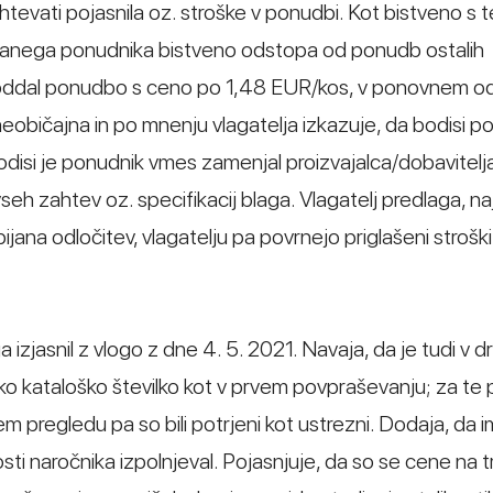
ahtevati pojasnila oz. stroške v ponudbi. Kot bistveno s 
zbranega ponudnika bistveno odstopa od ponudb ostalih
j oddal ponudbo s ceno po 1,48 EUR/kos, v ponovnem od
običajna in po mnenju vlagatelja izkazuje, da bodisi p
odisi je ponudnik vmes zamenjal proizvajalca/dobavitelj
seh zahtev oz. specifikacij blaga. Vlagatelj predlaga, na
ijana odločitev, vlagatelju pa povrnejo priglašeni stroški
 izjasnil z vlogo z dne 4. 5. 2021. Navaja, da je tudi v 
o kataloško številko kot v prvem povpraševanju; za te 
m pregledu pa so bili potrjeni kot ustrezni. Dodaja, da 
sti naročnika izpolnjeval. Pojasnjuje, da so se cene na t