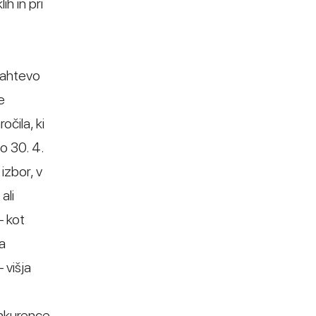
h in pri
zahtevo
e
čila, ki
o 30. 4.
izbor, v
ali
– kot
na
 višja
onkurence