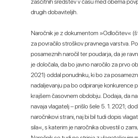
zaščitnih sredstev v času med obema povpraše
drugih dobaviteljih.
Naročnik je z dokumentom »Odločitev« (št. 
za povračilo stroškov pravnega varstva. P
posameznih naročil ter poudarja, da je ravn
je določala, da bo javno naročilo za prvo 
2021) oddal ponudniku, ki bo za posamezni
nadaljevanju pa bo odpiranje konkurence pr
krajšem časovnem obdobju. Dodaja, da na nj
navaja vlagatelj – prišlo šele 5. 1. 2021; 
naročnikovi strani, naj bi bil tudi dopis vl
sila«, s katerim je naročnika obvestil o za
Naročnik se tudi ne strinja z vlagateljev