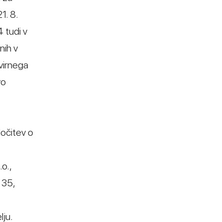
1. 8.
 tudi v
nih v
kvirnega
vo
ločitev o
o.,
 35,
lju.