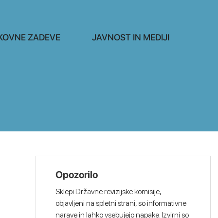
KOVNE ZADEVE
JAVNOST IN MEDIJI
Opozorilo
Sklepi Državne revizijske komisije,
objavljeni na spletni strani, so informativne
narave in lahko vsebujejo napake. Izvirni so