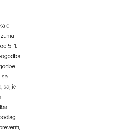
ika o
razuma
d 5. 1.
e pogodba
ogodbe
a se
 saj je
a
dba
podlagi
reveriti,