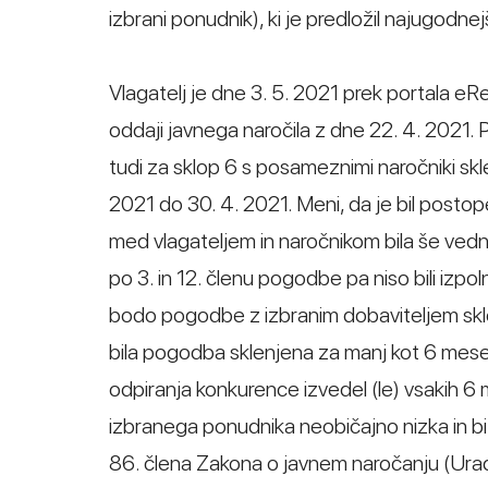
izbrani ponudnik), ki je predložil najugod
Vlagatelj je dne 3. 5. 2021 prek portala eRe
oddaji javnega naročila z dne 22. 4. 2021.
tudi za sklop 6 s posameznimi naročniki sk
2021 do 30. 4. 2021. Meni, da je bil post
med vlagateljem in naročnikom bila še ve
po 3. in 12. členu pogodbe pa niso bili izpo
bodo pogodbe z izbranim dobaviteljem sklepa
bila pogodba sklenjena za manj kot 6 mese
odpiranja konkurence izvedel (le) vsakih 6
izbranega ponudnika neobičajno nizka in bi
86. člena Zakona o javnem naročanju (Uradni