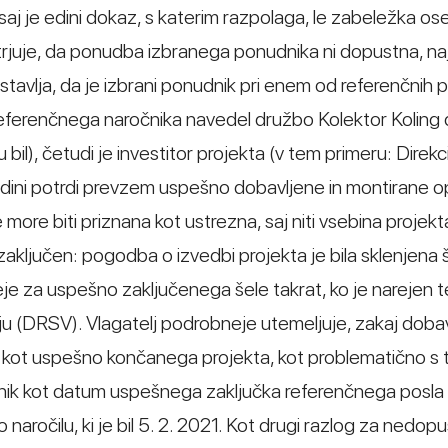
aj je edini dokaz, s katerim razpolaga, le zabeležka ose
rjuje, da ponudba izbranega ponudnika ni dopustna, naj
tavlja, da je izbrani ponudnik pri enem od referenčnih p
 referenčnega naročnika navedel družbo Kolektor Koling d
il), četudi je investitor projekta (v tem primeru: Direkc
o edini potrdi prevzem uspešno dobavljene in montirane 
 more biti priznana kot ustrezna, saj niti vsebina projekta
zaključen: pogodba o izvedbi projekta je bila sklenjena še
je za uspešno zaključenega šele takrat, ko je narejen t
rju (DRSV). Vlagatelj podrobneje utemeljuje, zakaj dob
 kot uspešno končanega projekta, kot problematično s 
udnik kot datum uspešnega zaključka referenčnega posla
o naročilu, ki je bil 5. 2. 2021. Kot drugi razlog za nedop