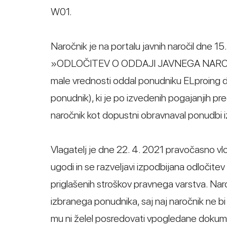
W01.
Naročnik je na portalu javnih naročil dne
»ODLOČITEV O ODDAJI JAVNEGA NAROČILA« 
male vrednosti oddal ponudniku ELproing d.
ponudnik), ki je po izvedenih pogajanjih pr
naročnik kot dopustni obravnaval ponudbi i
Vlagatelj je dne 22. 4. 2021 pravočasno vlo
ugodi in se razveljavi izpodbijana odločitev
priglašenih stroškov pravnega varstva. Nar
izbranega ponudnika, saj naj naročnik ne bi 
mu ni želel posredovati vpogledane dokument