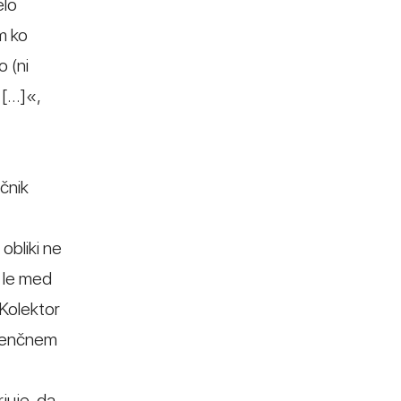
elo
m ko
 (ni
 […]«,
očnik
obliki ne
o le med
 Kolektor
ferenčnem
juje, da