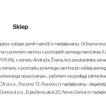
Sklep
opkov oddaje javnih naročil (v nadaljevanju: Državna revi
kona o pravnem varstvu v postopkih javnega naročanja (Ur
ZPVPJN), v senatu Andraža Žvana, kot predsednika senata
 senata, v postopku pravnega varstva pri oddaji javne
 potresnega opazovanja«, začetem na podlagi zahtevka
ICA d.o.o., Puconci 12, Puconci (v nadaljevanju: vlagatelj
orica d.o.o., Erjavčeva ulica 20, Nova Gorica (v nadalje