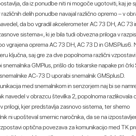
tavlja, da iz ponudbe niti ni mogoče ugotoviti, kaj je 
 različnih delih ponudbe navajal različno opremo – v ob
navedel, da bo vgradil akcelerometer AC 73 DH, AC 73 i
asnove sistema«, ki je bila tudi obvezna priloga v razpis
da bo vgrajena oprema AC 73 DH, AC 73 D in GMSPlus6.
eru ključna, saj gre za dve popolnoma različni vzpostavi
i snemalnika GMPlus, prišlo do tiskarske napake pri črki 
a snemalnike AC-73 D uporabi snemalnik GMSplusD.
munikacija med snemalnikom in senzorjem naj bi se namr
k navedel v obrazcu številka 2, popolnoma razlikovala 
 v prilogi, kjer predstavlja zasnovo sistema, ter shemo
dnik ni upošteval smernic naročnika, da se na izpostavlje
e vzpostavi optična povezava za komunikacijo med TK p