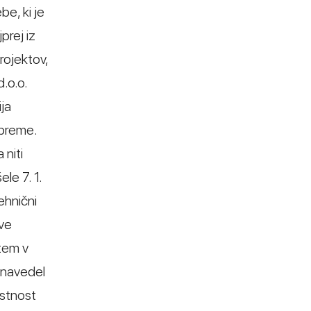
be, ki je
prej iz
rojektov,
.o.o.
ija
opreme.
 niti
le 7. 1.
ehnični
ave
tem v
 navedel
ustnost