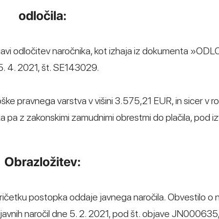
odločila:
veljavi odločitev naročnika, kot izhaja iz dokumenta »O
4. 2021, št. SE143029.
roške pravnega varstva v višini 3.575,21 EUR, in sicer v r
a pa z zakonskimi zamudnimi obrestmi do plačila, pod iz
Obrazložitev:
pričetku postopka oddaje javnega naročila. Obvestilo o n
lu javnih naročil dne 5. 2. 2021, pod št. objave JN00063