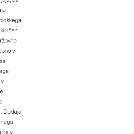
emu
mološkega
 ključen
Državne
rebno v
eni
nega
 v
je
ja
«. Dodaja
ornega
e že v