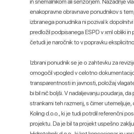
in snemalnikom ali senzorjem. Nazadnje vlag
enakopravne obravnave ponudnikov s tem, 
izbranega ponudnika ni pozival k dopolnitvi
predložil podpisanega ESPD v xml obliki i
četudi je naročnik to v popravku eksplicitno
Izbrani ponudnik se je o zahtevku za revizij
omogočil vpogled v celotno dokumentacijo 
transparentnosti in javnosti, položaj vlagat
bi bil nič boljši. V nadaljevanju poudarja, d
strankami teh razmerij, s čimer utemeljuje, d
Koling d.o.o., ki je tudi potrdil referenčni
projektu. Da je bil ta projekt uspešno zakl
Hidrotehnik d.o.o., ki kot koncesionar in u