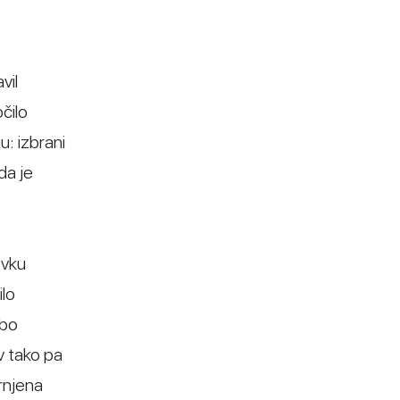
vil
čilo
: izbrani
da je
evku
ilo
dbo
v tako pa
rnjena