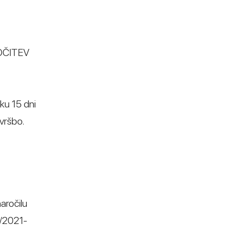
DLOČITEV
oku 15 dni
vršbo.
aročilu
5/2021-