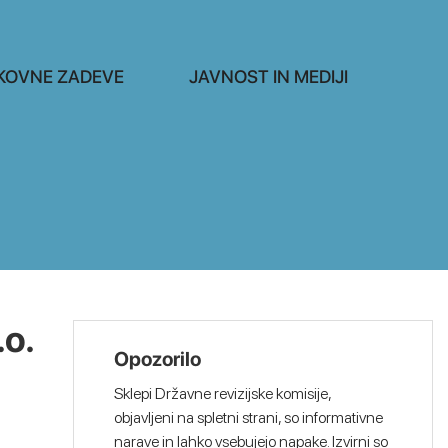
KOVNE ZADEVE
JAVNOST IN MEDIJI
.o.
Opozorilo
Sklepi Državne revizijske komisije,
objavljeni na spletni strani, so informativne
narave in lahko vsebujejo napake. Izvirni so