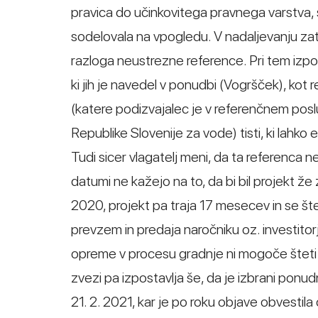
pravica do učinkovitega pravnega varstva, s
sodelovala na vpogledu. V nadaljevanju zat
razloga neustrezne reference. Pri tem izpos
ki jih je navedel v ponudbi (Vogršček), kot
(katere podizvajalec je v referenčnem poslu b
Republike Slovenije za vode) tisti, ki lahk
Tudi sicer vlagatelj meni, da ta referenca ne
datumi ne kažejo na to, da bi bil projekt že 
2020, projekt pa traja 17 mesecev in se šte
prevzem in predaja naročniku oz. investito
opreme v procesu gradnje ni mogoče šteti
zvezi pa izpostavlja še, da je izbrani pon
21. 2. 2021, kar je po roku objave obvestila 