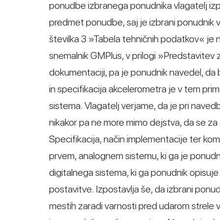
ponudbe izbranega ponudnika vlagatelj izpos
predmet ponudbe, saj je izbrani ponudnik v
številka 3 »Tabela tehničnih podatkov« je 
snemalnik GMPlus, v prilogi »Predstavitev z
dokumentaciji, pa je ponudnik navedel, 
in specifikacija akcelerometra je v tem prim
sistema. Vlagatelj verjame, da je pri navedb
nikakor pa ne more mimo dejstva, da se z
Specifikacija, način implementacije ter ko
prvem, analognem sistemu, ki ga je ponudni
digitalnega sistema, ki ga ponudnik opisuje
postavitve. Izpostavlja še, da izbrani ponu
mestih zaradi varnosti pred udarom strel