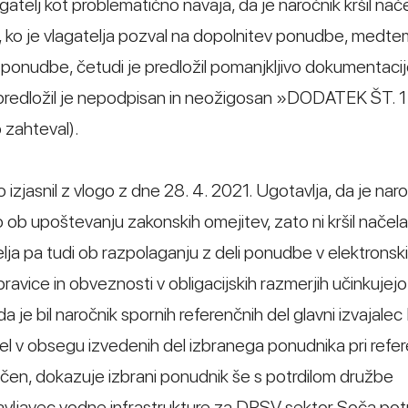
atelj kot problematično navaja, da je naročnik kršil nač
ko je vlagatelja pozval na dopolnitev ponudbe, medte
 ponudbe, četudi je predložil pomanjkljivo dokumentacijo
n predložil je nepodpisan in neožigosan »DODATEK ŠT. 1
 zahteval).
o izjasnil z vlogo z dne 28. 4. 2021. Ugotavlja, da je nar
ob upoštevanju zakonskih omejitev, zato ni kršil načela
elja pa tudi ob razpolaganju z deli ponudbe v elektronski 
a pravice in obveznosti v obligacijskih razmerjih učinkujej
a je bil naročnik spornih referenčnih del glavni izvajalec
 posel v obsegu izvedenih del izbranega ponudnika pri re
jučen, dokazuje izbrani ponudnik še s potrdilom družbe
pravljavec vodne infrastrukture za DRSV sektor Soča potr