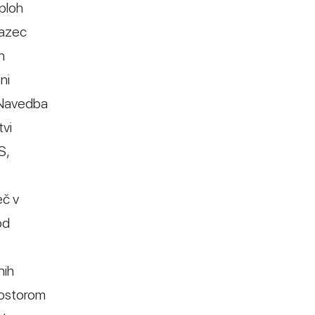
sploh
razec
n
ni
 Navedba
tvi
S,
eč v
od
nih
rostorom