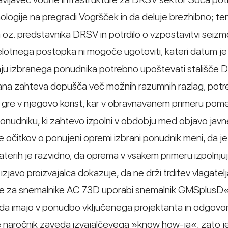
mologije na pregradi Vogršček in da deluje brezhibno; t
ja oz. predstavnika DRSV in potrdilo o vzpostavitvi seiz
elotnega postopka ni mogoče ugotoviti, kateri datum je
enju izbranega ponudnika potrebno upoštevati stališče 
apisana zahteva dopušča več možnih razumnih razlag, pot
i gre v njegovo korist, kar v obravnavanem primeru pom
ponudniku, ki zahtevo izpolni v obdobju med objavo jav
 očitkov o ponujeni opremi izbrani ponudnik meni, da je
aterih je razvidno, da oprema v vsakem primeru izpolnju
izjavo proizvajalca dokazuje, da ne drži trditev vlagatel
se za snemalnike AC 73D uporabi snemalnik GMSplusD
, da imajo v ponudbo vključenega projektanta in odgov
a se naročnik zaveda izvajalčevega »know how-ja«, zato j