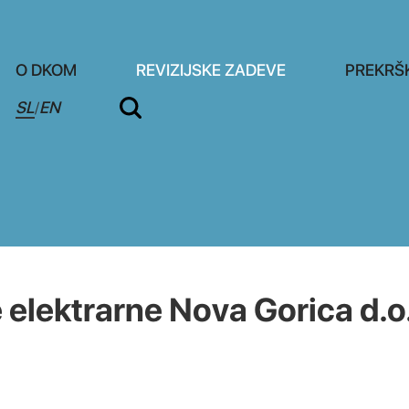
O DKOM
REVIZIJSKE ZADEVE
PREKRŠ
SL
EN
/
lektrarne Nova Gorica d.o