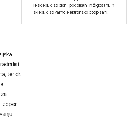
le sklepi, ki so pisni, podpisani in žigosani, in
sklepi, ki so varno elektronsko podpisani.
zijska
adni list
, ter dr.
ga
 za
), zoper
vanju: