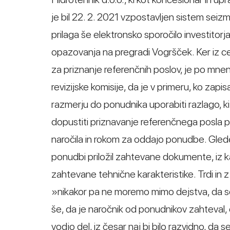
je bil 22. 2. 2021 vzpostavljen sistem seiz
prilaga še elektronsko sporočilo investitor
opazovanja na pregradi Vogršček. Ker iz c
za priznanje referenčnih poslov, je po mn
revizijske komisije, da je v primeru, ko z
razmerju do ponudnika uporabiti razlago, k
dopustiti priznavanje referenčnega posla 
naročila in rokom za oddajo ponudbe. Glede
ponudbi priložil zahtevane dokumente, iz k
zahtevane tehnične karakteristike. Trdi in z 
»nikakor pa ne moremo mimo dejstva, da 
še, da je naročnik od ponudnikov zahteval
vodjo del, iz česar naj bi bilo razvidno, d