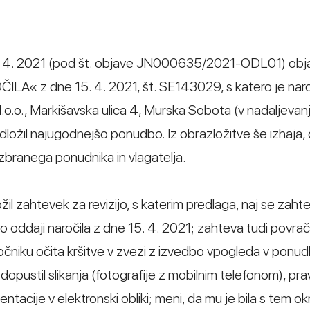
 15. 4. 2021 (pod št. objave JN000635/2021-ODL01) obja
z dne 15. 4. 2021, št. SE143029, s katero je naro
o.o., Markišavska ulica 4, Murska Sobota (v nadaljevanju
edložil najugodnejšo ponudbo. Iz obrazložitve še izhaja, 
zbranega ponudnika in vlagatelja.
žil zahtevek za revizijo, s katerim predlaga, naj se zaht
 o oddaji naročila z dne 15. 4. 2021; zahteva tudi povrač
očniku očita kršitve v zvezi z izvedbo vpogleda v ponu
dopustil slikanja (fotografije z mobilnim telefonom), pra
acije v elektronski obliki; meni, da mu je bila s tem ok