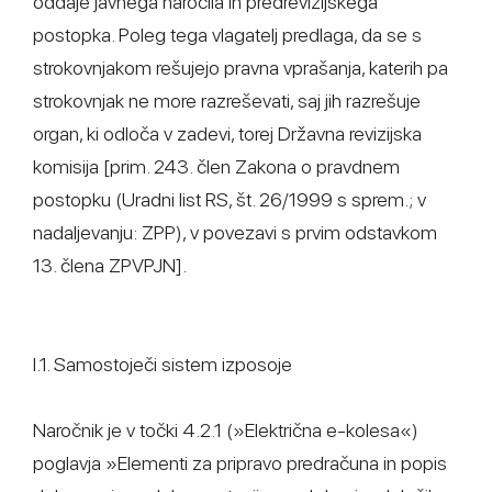
oddaje javnega naročila in predrevizijskega
postopka. Poleg tega vlagatelj predlaga, da se s
strokovnjakom rešujejo pravna vprašanja, katerih pa
strokovnjak ne more razreševati, saj jih razrešuje
organ, ki odloča v zadevi, torej Državna revizijska
komisija [prim. 243. člen Zakona o pravdnem
postopku (Uradni list RS, št. 26/1999 s sprem.; v
nadaljevanju: ZPP), v povezavi s prvim odstavkom
13. člena ZPVPJN].
I.1. Samostoječi sistem izposoje
Naročnik je v točki 4.2.1 (»Električna e-kolesa«)
poglavja »Elementi za pripravo predračuna in popis