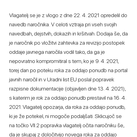
Vlagatelj se je z vlogo z dne 22. 4. 2021 opredelil do
navedb naročnika. V celoti vztraja pri vseh svojih
navedbah, dejstvih, dokazih in kršitvah. Dodaja še, da
je naročnik po vložitvi zahtevka za revizijo postopek
oddaje javnega naročila vodil tako, da ga je
nepovratno kompromitiral s tem, ko je 9. 4. 2021,
torej dan po poteku roka za oddajo ponudb na portal
javnih naročil in v Uradni list EU poslal popravek
razpisne dokumentacije (objavljen dne 13. 4. 2021),
s katerim je rok za oddajo ponudb prestavil na 16. 4.
2021. Vlagatelj opozarja, da roka za oddajo ponudb,
ki je že potekel, ni mogoče podaljšati. Sklicujoč se
na točko VII.2 popravka vlagatelj očita naročniku še,
da je skupaj z določitvijo novega roka za oddajo