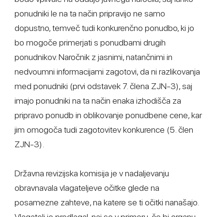
ponudniki le na ta način pripravijo ne samo
dopustno, temveč tudi konkurenčno ponudbo, ki jo
bo mogoče primerjati s ponudbami drugih
ponudnikov. Naročnik z jasnimi, natančnimi in
nedvoumni informacijami zagotovi, da ni razlikovanja
med ponudniki (prvi odstavek 7. člena ZJN-3), saj
imajo ponudniki na ta način enaka izhodišča za
pripravo ponudb in oblikovanje ponudbene cene, kar
jim omogoča tudi zagotovitev konkurence (5. člen
ZJN-3).
Državna revizijska komisija je v nadaljevanju
obravnavala vlagateljeve očitke glede na
posamezne zahteve, na katere se ti očitki nanašajo.
Vlagatelj je predlagal, naj se v primeru, če bi organu