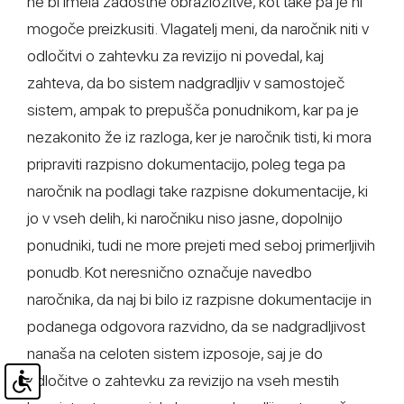
ne bi imela zadostne obrazložitve, kot take pa je ni
mogoče preizkusiti. Vlagatelj meni, da naročnik niti v
odločitvi o zahtevku za revizijo ni povedal, kaj
zahteva, da bo sistem nadgradljiv v samostoječ
sistem, ampak to prepušča ponudnikom, kar pa je
nezakonito že iz razloga, ker je naročnik tisti, ki mora
pripraviti razpisno dokumentacijo, poleg tega pa
naročnik na podlagi take razpisne dokumentacije, ki
jo v vseh delih, ki naročniku niso jasne, dopolnijo
ponudniki, tudi ne more prejeti med seboj primerljivih
ponudb. Kot neresnično označuje navedbo
naročnika, da naj bi bilo iz razpisne dokumentacije in
podanega odgovora razvidno, da se nadgradljivost
nanaša na celoten sistem izposoje, saj je do
odločitve o zahtevku za revizijo na vseh mestih