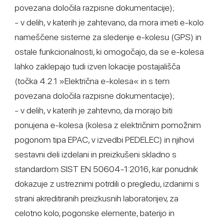
povezana določila razpisne dokumentacije);
- v delih, v katerih je zahtevano, da mora imeti e-kolo
nameščene sisteme za sledenje e-kolesu (GPS) in
ostale funkcionalnosti, ki omogočajo, da se e-kolesa
lahko zaklepajo tudi izven lokacije postajališča
(točka 4.2.1 »Električna e-kolesa« in s tem
povezana določila razpisne dokumentacije);
- v delih, v katerih je zahtevno, da morajo biti
ponujena e-kolesa (kolesa z električnim pomožnim
pogonom tipa EPAC, v izvedbi PEDELEC) in njihovi
sestavni deli izdelani in preizkušeni skladno s
standardom SIST EN 50604-1:2016, kar ponudnik
dokazuje z ustreznimi potrdili o pregledu, izdanimi s
strani akreditiranih preizkusnih laboratorijev, za
celotno kolo, pogonske elemente, baterijo in