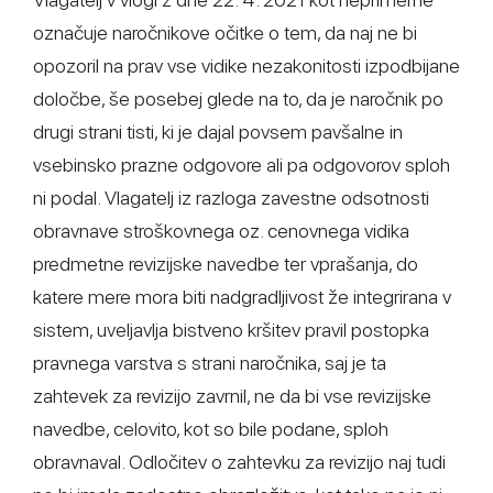
označuje naročnikove očitke o tem, da naj ne bi
opozoril na prav vse vidike nezakonitosti izpodbijane
določbe, še posebej glede na to, da je naročnik po
drugi strani tisti, ki je dajal povsem pavšalne in
vsebinsko prazne odgovore ali pa odgovorov sploh
ni podal. Vlagatelj iz razloga zavestne odsotnosti
obravnave stroškovnega oz. cenovnega vidika
predmetne revizijske navedbe ter vprašanja, do
katere mere mora biti nadgradljivost že integrirana v
sistem, uveljavlja bistveno kršitev pravil postopka
pravnega varstva s strani naročnika, saj je ta
zahtevek za revizijo zavrnil, ne da bi vse revizijske
navedbe, celovito, kot so bile podane, sploh
obravnaval. Odločitev o zahtevku za revizijo naj tudi