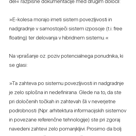
del« razpisne dokumentacije med drugim določil:
»E-kolesa morajo imeti sistem povezljivosti in
nadgradnje v samostoječi sistem izposoje (t.i. free
floating) ter delovanja v hibridnem sistemu.«
Na vprašanje oz. poziv potencialnega ponudnika, ki
se glasi:
»Ta zahteva po sistemu povezljivosti in nadgradnje
je zelo splošna in nedefinirana. Glede na to, da ste
pri določenih točkah in zahtevah šli v neverjetne
podrobnosti (Npr. arhitektura informacijskih sistemov
in povezane referenčne tehnologije) ste pri zgoraj
navedeni zahtevi zelo pomanjkljivi. Prosimo da bolj