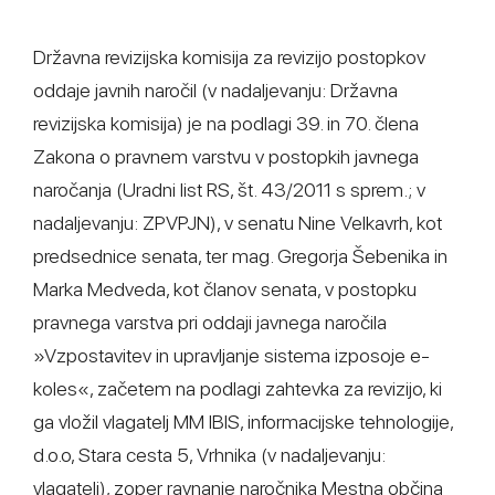
Državna revizijska komisija za revizijo postopkov
oddaje javnih naročil (v nadaljevanju: Državna
revizijska komisija) je na podlagi 39. in 70. člena
Zakona o pravnem varstvu v postopkih javnega
naročanja (Uradni list RS, št. 43/2011 s sprem.; v
nadaljevanju: ZPVPJN), v senatu Nine Velkavrh, kot
predsednice senata, ter mag. Gregorja Šebenika in
Marka Medveda, kot članov senata, v postopku
pravnega varstva pri oddaji javnega naročila
»Vzpostavitev in upravljanje sistema izposoje e-
koles«, začetem na podlagi zahtevka za revizijo, ki
ga vložil vlagatelj MM IBIS, informacijske tehnologije,
d.o.o, Stara cesta 5, Vrhnika (v nadaljevanju:
vlagatelj), zoper ravnanje naročnika Mestna občina