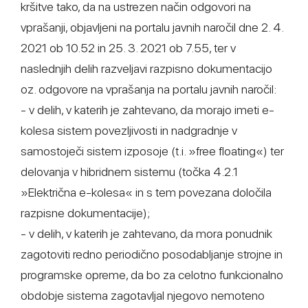
kršitve tako, da na ustrezen način odgovori na
vprašanji, objavljeni na portalu javnih naročil dne 2. 4.
2021 ob 10.52 in 25. 3. 2021 ob 7.55, ter v
naslednjih delih razveljavi razpisno dokumentacijo
oz. odgovore na vprašanja na portalu javnih naročil:
- v delih, v katerih je zahtevano, da morajo imeti e-
kolesa sistem povezljivosti in nadgradnje v
samostoječi sistem izposoje (t.i. »free floating«) ter
delovanja v hibridnem sistemu (točka 4.2.1
»Električna e-kolesa« in s tem povezana določila
razpisne dokumentacije);
- v delih, v katerih je zahtevano, da mora ponudnik
zagotoviti redno periodično posodabljanje strojne in
programske opreme, da bo za celotno funkcionalno
obdobje sistema zagotavljal njegovo nemoteno