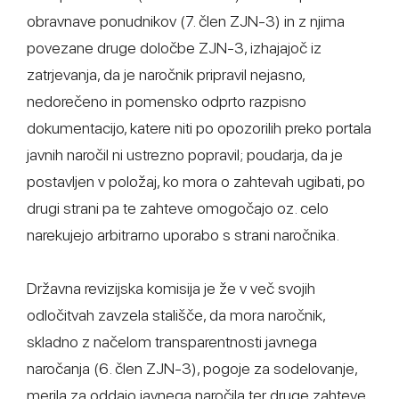
obravnave ponudnikov (7. člen ZJN-3) in z njima
povezane druge določbe ZJN-3, izhajajoč iz
zatrjevanja, da je naročnik pripravil nejasno,
nedorečeno in pomensko odprto razpisno
dokumentacijo, katere niti po opozorilih preko portala
javnih naročil ni ustrezno popravil; poudarja, da je
postavljen v položaj, ko mora o zahtevah ugibati, po
drugi strani pa te zahteve omogočajo oz. celo
narekujejo arbitrarno uporabo s strani naročnika.
Državna revizijska komisija je že v več svojih
odločitvah zavzela stališče, da mora naročnik,
skladno z načelom transparentnosti javnega
naročanja (6. člen ZJN-3), pogoje za sodelovanje,
merila za oddajo javnega naročila ter druge zahteve