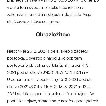
pravnega varstva v višini 3.270,00 EUR v 15 dneh po
vročitvi tega sklepa, po izteku tega roka pa z
zakonskimi zamudnimi obrestmi do plačila. Višja
stroškovna zahteva se zavrne.
Obrazložitev:
Naročnik je 25. 2. 2021 sprejel sklep o začetku
postopka. Obvestilo o naročilu po odprtem
postopku je objavil na portalu javnih naročil 4. 3.
2021 pod št. objave JN001267/2021-B01 in v
Uradnemu listu Evropske unije 5. 3. 2021 pod št.
objave 2021/S 045-110510; 18. 3. 2021 in 13. 4.
2021 sta bila na portalu javnih naročil objavljena še
popravka objave, s katerima je naročnik podaljšal rok