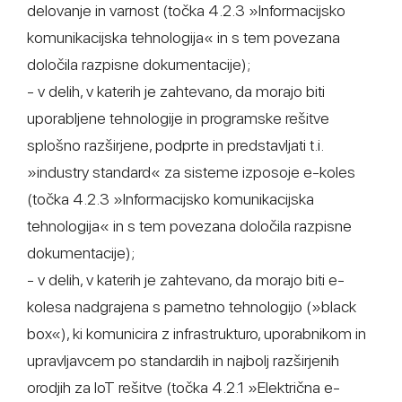
delovanje in varnost (točka 4.2.3 »Informacijsko
komunikacijska tehnologija« in s tem povezana
določila razpisne dokumentacije);
- v delih, v katerih je zahtevano, da morajo biti
uporabljene tehnologije in programske rešitve
splošno razširjene, podprte in predstavljati t.i.
»industry standard« za sisteme izposoje e-koles
(točka 4.2.3 »Informacijsko komunikacijska
tehnologija« in s tem povezana določila razpisne
dokumentacije);
- v delih, v katerih je zahtevano, da morajo biti e-
kolesa nadgrajena s pametno tehnologijo (»black
box«), ki komunicira z infrastrukturo, uporabnikom in
upravljavcem po standardih in najbolj razširjenih
orodjih za IoT rešitve (točka 4.2.1 »Električna e-