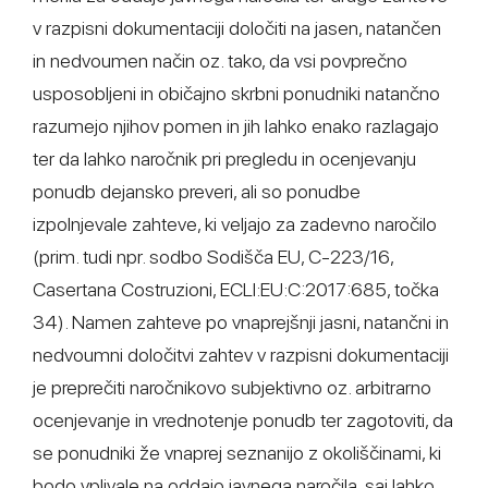
v razpisni dokumentaciji določiti na jasen, natančen
in nedvoumen način oz. tako, da vsi povprečno
usposobljeni in običajno skrbni ponudniki natančno
razumejo njihov pomen in jih lahko enako razlagajo
ter da lahko naročnik pri pregledu in ocenjevanju
ponudb dejansko preveri, ali so ponudbe
izpolnjevale zahteve, ki veljajo za zadevno naročilo
(prim. tudi npr. sodbo Sodišča EU, C-223/16,
Casertana Costruzioni, ECLI:EU:C:2017:685, točka
34). Namen zahteve po vnaprejšnji jasni, natančni in
nedvoumni določitvi zahtev v razpisni dokumentaciji
je preprečiti naročnikovo subjektivno oz. arbitrarno
ocenjevanje in vrednotenje ponudb ter zagotoviti, da
se ponudniki že vnaprej seznanijo z okoliščinami, ki
bodo vplivale na oddajo javnega naročila, saj lahko