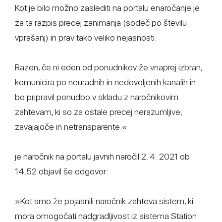
Kot je bilo možno zaslediti na portalu enaročanje je
za ta razpis precej zanimanja (sodeč po številu
vprašanj) in prav tako veliko nejasnosti.
Razen, če ni eden od ponudnikov že vnaprej izbran,
komunicira po neuradnih in nedovoljenih kanalih in
bo pripravil ponudbo v skladu z naročnikovim
zahtevam, ki so za ostale precej nerazumljive,
zavajajoče in netransparente.«
je naročnik na portalu javnih naročil 2. 4. 2021 ob
14.52 objavil še odgovor:
»Kot smo že pojasnili naročnik zahteva sistem, ki
mora omogočati nadgradljivost iz sistema Station