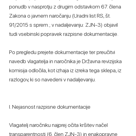
ponudb v nasprotju z drugim odstavkom 67. člena
Zakona o javnem naročanju (Uradni list RS, št.
91/2015 s sprem.; v nadaljevanju: ZJN-3) objavil
tudi vsebinski popravek razpisne dokumentacije.
Po pregledu prejete dokumentacije ter preučitvi
navedb vlagatelja in naročnika je Državna revizijska
komisija odločila, kot izhaja iz izreka tega sklepa, iz
razlogov, ki so navedeni v nadaljevanju.
I. Nejasnost razpisne dokumentacije
Vlagatelj naročniku najprej očita kršitev načel
transparentnosti (6. člen ZJN-3) in enakopravne