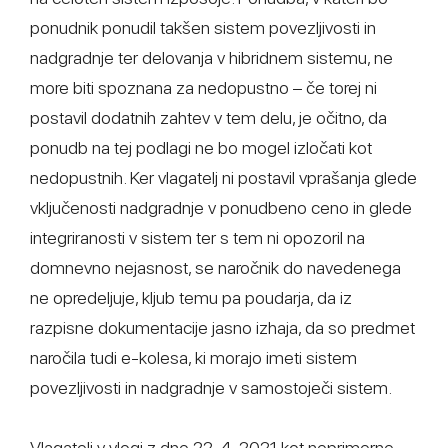
ponudnik ponudil takšen sistem povezljivosti in
nadgradnje ter delovanja v hibridnem sistemu, ne
more biti spoznana za nedopustno – če torej ni
postavil dodatnih zahtev v tem delu, je očitno, da
ponudb na tej podlagi ne bo mogel izločati kot
nedopustnih. Ker vlagatelj ni postavil vprašanja glede
vključenosti nadgradnje v ponudbeno ceno in glede
integriranosti v sistem ter s tem ni opozoril na
domnevno nejasnost, se naročnik do navedenega
ne opredeljuje, kljub temu pa poudarja, da iz
razpisne dokumentacije jasno izhaja, da so predmet
naročila tudi e-kolesa, ki morajo imeti sistem
povezljivosti in nadgradnje v samostoječi sistem.
Vlagatelj v vlogi z dne 22. 4. 2021 kot neprimerne