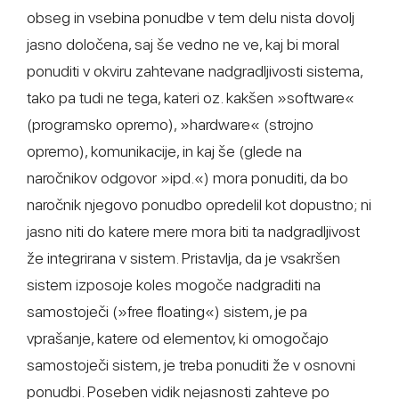
obseg in vsebina ponudbe v tem delu nista dovolj
jasno določena, saj še vedno ne ve, kaj bi moral
ponuditi v okviru zahtevane nadgradljivosti sistema,
tako pa tudi ne tega, kateri oz. kakšen »software«
(programsko opremo), »hardware« (strojno
opremo), komunikacije, in kaj še (glede na
naročnikov odgovor »ipd.«) mora ponuditi, da bo
naročnik njegovo ponudbo opredelil kot dopustno; ni
jasno niti do katere mere mora biti ta nadgradljivost
že integrirana v sistem. Pristavlja, da je vsakršen
sistem izposoje koles mogoče nadgraditi na
samostoječi (»free floating«) sistem, je pa
vprašanje, katere od elementov, ki omogočajo
samostoječi sistem, je treba ponuditi že v osnovni
ponudbi. Poseben vidik nejasnosti zahteve po