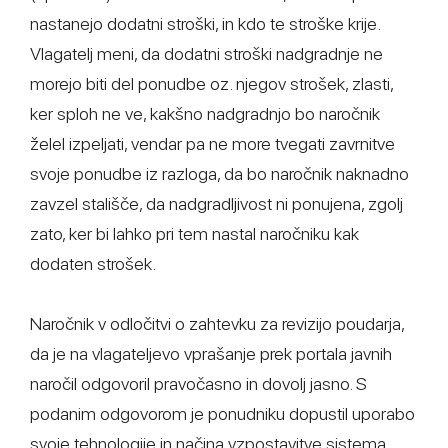
nastanejo dodatni stroški, in kdo te stroške krije.
Vlagatelj meni, da dodatni stroški nadgradnje ne
morejo biti del ponudbe oz. njegov strošek, zlasti,
ker sploh ne ve, kakšno nadgradnjo bo naročnik
želel izpeljati, vendar pa ne more tvegati zavrnitve
svoje ponudbe iz razloga, da bo naročnik naknadno
zavzel stališče, da nadgradljivost ni ponujena, zgolj
zato, ker bi lahko pri tem nastal naročniku kak
dodaten strošek.
Naročnik v odločitvi o zahtevku za revizijo poudarja,
da je na vlagateljevo vprašanje prek portala javnih
naročil odgovoril pravočasno in dovolj jasno. S
podanim odgovorom je ponudniku dopustil uporabo
svoje tehnologije in načina vzpostavitve sistema