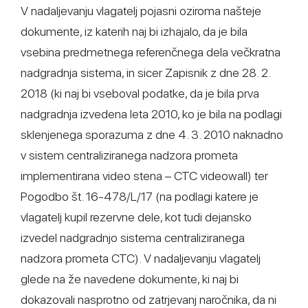
V nadaljevanju vlagatelj pojasni oziroma našteje
dokumente, iz katerih naj bi izhajalo, da je bila
vsebina predmetnega referenčnega dela večkratna
nadgradnja sistema, in sicer Zapisnik z dne 28. 2.
2018 (ki naj bi vseboval podatke, da je bila prva
nadgradnja izvedena leta 2010, ko je bila na podlagi
sklenjenega sporazuma z dne 4. 3. 2010 naknadno
v sistem centraliziranega nadzora prometa
implementirana video stena – CTC videowall) ter
Pogodbo št. 16-478/L/17 (na podlagi katere je
vlagatelj kupil rezervne dele, kot tudi dejansko
izvedel nadgradnjo sistema centraliziranega
nadzora prometa CTC). V nadaljevanju vlagatelj
glede na že navedene dokumente, ki naj bi
dokazovali nasprotno od zatrjevanj naročnika, da ni