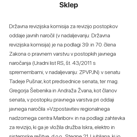
Sklep
Državna revizijska komisija za revizijo postopkov
oddaje javnih naročil (v nadaljevanju: Državna
revizijska komisija) je na podlagi 39. in 70. člena
Zakona o pravnem varstvu v postopkih javnega
naročanja (Uradni list RS, št. 43/2011 s
spremembami; v nadaljevanju: ZPVPJN) v senatu
Tadeje Pušnar, kot predsednice senata, ter mag.
Gregorja Šebenika in Andraža Žvana, kot članov
senata, v postopku pravnega varstva pri oddaji
javnega naročila »Vzpostavitev regionalnega
nadzornega centra Maribor« in na podlagi zahtevka
za revizijo, ki ga je vložila družba Iskra, elektro in
sistemske rešitve, d.o.o., Stegne 21, Ljubljana, ki jo