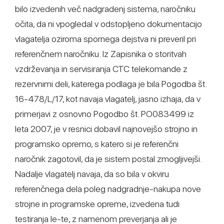
bilo izvedenih več nadgradenj sistema, naročniku
očita, da ni vpogledal v odstopljeno dokumentacijo
vlagatelja oziroma spornega dejstva ni preveril pri
referenčnem naročniku. Iz Zapisnika o storitvah
vzdrževanja in servisiranja CTC telekomande z
rezervnimi deli, katerega podlaga je bila Pogodba št.
16-478/L/17, kot navaja vlagatelj, jasno izhaja, da v
primerjavi z osnovno Pogodbo št. PO083499 iz
leta 2007, je v resnici dobavil najnovejšo strojno in
programsko opremo, s katero si je referenčni
naročnik zagotovil, da je sistem postal zmogljivejši.
Nadalje vlagatelj navaja, da so bila v okviru
referenčnega dela poleg nadgradnje-nakupa nove
strojne in programske opreme, izvedena tudi
testiranja le-te, z namenom preverjanja ali je