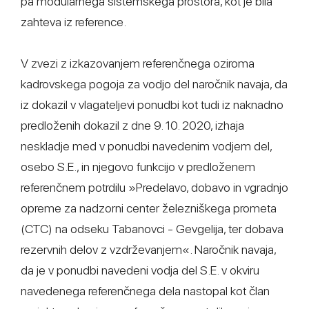
pa modularnega sistemskega prostora, kot je bila
zahteva iz reference.
V zvezi z izkazovanjem referenčnega oziroma
kadrovskega pogoja za vodjo del naročnik navaja, da
iz dokazil v vlagateljevi ponudbi kot tudi iz naknadno
predloženih dokazil z dne 9. 10. 2020, izhaja
neskladje med v ponudbi navedenim vodjem del,
osebo S.E., in njegovo funkcijo v predloženem
referenčnem potrdilu »Predelavo, dobavo in vgradnjo
opreme za nadzorni center železniškega prometa
(CTC) na odseku Tabanovci - Gevgelija, ter dobava
rezervnih delov z vzdrževanjem«. Naročnik navaja,
da je v ponudbi navedeni vodja del S.E. v okviru
navedenega referenčnega dela nastopal kot član