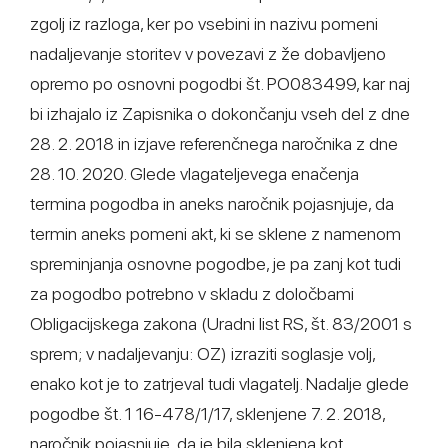
zgolj iz razloga, ker po vsebini in nazivu pomeni
nadaljevanje storitev v povezavi z že dobavljeno
opremo po osnovni pogodbi št. PO083499, kar naj
bi izhajalo iz Zapisnika o dokončanju vseh del z dne
28. 2. 2018 in izjave referenčnega naročnika z dne
28. 10. 2020. Glede vlagateljevega enačenja
termina pogodba in aneks naročnik pojasnjuje, da
termin aneks pomeni akt, ki se sklene z namenom
spreminjanja osnovne pogodbe, je pa zanj kot tudi
za pogodbo potrebno v skladu z določbami
Obligacijskega zakona (Uradni list RS, št. 83/2001 s
sprem; v nadaljevanju: OZ) izraziti soglasje volj,
enako kot je to zatrjeval tudi vlagatelj. Nadalje glede
pogodbe št. 1 16-478/1/17, sklenjene 7. 2. 2018,
naročnik pojasnjuje, da je bila sklenjena kot