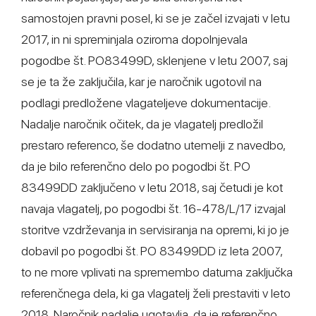
samostojen pravni posel, ki se je začel izvajati v letu
2017, in ni spreminjala oziroma dopolnjevala
pogodbe št. PO83499D, sklenjene v letu 2007, saj
se je ta že zaključila, kar je naročnik ugotovil na
podlagi predložene vlagateljeve dokumentacije.
Nadalje naročnik očitek, da je vlagatelj predložil
prestaro referenco, še dodatno utemelji z navedbo,
da je bilo referenčno delo po pogodbi št. PO
83499DD zaključeno v letu 2018, saj četudi je kot
navaja vlagatelj, po pogodbi št. 16-478/L/17 izvajal
storitve vzdrževanja in servisiranja na opremi, ki jo je
dobavil po pogodbi št. PO 83499DD iz leta 2007,
to ne more vplivati na spremembo datuma zaključka
referenčnega dela, ki ga vlagatelj želi prestaviti v leto
2018. Naročnik nadalje ugotavlja, da je referenčno