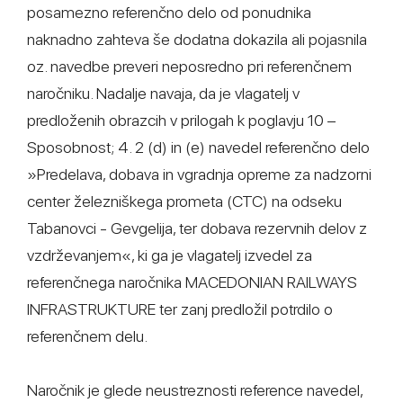
posamezno referenčno delo od ponudnika
naknadno zahteva še dodatna dokazila ali pojasnila
oz. navedbe preveri neposredno pri referenčnem
naročniku. Nadalje navaja, da je vlagatelj v
predloženih obrazcih v prilogah k poglavju 10 –
Sposobnost; 4. 2 (d) in (e) navedel referenčno delo
»Predelava, dobava in vgradnja opreme za nadzorni
center železniškega prometa (CTC) na odseku
Tabanovci - Gevgelija, ter dobava rezervnih delov z
vzdrževanjem«, ki ga je vlagatelj izvedel za
referenčnega naročnika MACEDONIAN RAILWAYS
INFRASTRUKTURE ter zanj predložil potrdilo o
referenčnem delu.
Naročnik je glede neustreznosti reference navedel,