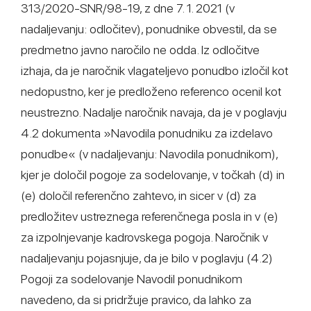
313/2020-SNR/98-19, z dne 7. 1. 2021 (v
nadaljevanju: odločitev), ponudnike obvestil, da se
predmetno javno naročilo ne odda. Iz odločitve
izhaja, da je naročnik vlagateljevo ponudbo izločil kot
nedopustno, ker je predloženo referenco ocenil kot
neustrezno. Nadalje naročnik navaja, da je v poglavju
4.2 dokumenta »Navodila ponudniku za izdelavo
ponudbe« (v nadaljevanju: Navodila ponudnikom),
kjer je določil pogoje za sodelovanje, v točkah (d) in
(e) določil referenčno zahtevo, in sicer v (d) za
predložitev ustreznega referenčnega posla in v (e)
za izpolnjevanje kadrovskega pogoja. Naročnik v
nadaljevanju pojasnjuje, da je bilo v poglavju (4.2)
Pogoji za sodelovanje Navodil ponudnikom
navedeno, da si pridržuje pravico, da lahko za