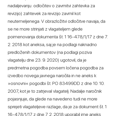
nadaljevanju: odločitev o zavrnitvi zahtevka za
revizijo) zahtevek za revizijo zavrnil kot
neutemeljenega. V obrazložitvi odločitve navaja, da
se ne more strinjati z vlagateljem glede
poimenovanja dokumenta št. 1 16-478/1/17 z dne 7.
2. 2018 kot aneksa, saj je na podlagi naknadno
predloženih dokumentov (na podlagi poziva
vlagatelju dne 23. 9. 2020) ugotovil, da je
predmetna pogodba povsem ločena pogodba za
izvedbo novega javnega naročila in ne aneks k
»osnovni« pogodbi št. PO 83499DD z dne 10. 10.
2007, kot je to zatrjeval vlagatelj. Nadalje naročnik
pojasnjuje, da glede na navedeno tudi ne more
sprejeti vlagateljeve razlage, da je za dokument št. 1
16-478/1/17 z dne 7. 2. 2018 uporabil ime aneks