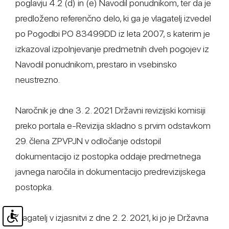
poglavju 4.2 (d) in (e) Navodil ponudnikom, ter da je
predloženo referenčno delo, ki ga je vlagatelj izvedel
po Pogodbi PO 83499DD iz leta 2007, s katerim je
izkazoval izpolnjevanje predmetnih dveh pogojev iz
Navodil ponudnikom, prestaro in vsebinsko
neustrezno.
Naročnik je dne 3. 2. 2021 Državni revizijski komisiji
preko portala e-Revizija skladno s prvim odstavkom
29. člena ZPVPJN v odločanje odstopil
dokumentacijo iz postopka oddaje predmetnega
javnega naročila in dokumentacijo predrevizijskega
postopka.
Vlagatelj v izjasnitvi z dne 2. 2. 2021, ki jo je Državna