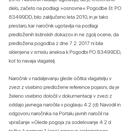
delo, začeto na podlagi »osnovne« Pogodbe št. PO
83499DD, bilo zaključeno leta 2010, in je tako
prestaro, kar naročnik ugotavlja na podlagi
predloženih listinskih dokazov in ne zgolj ocene, da
predložena pogodba z dne 7. 2. 2017 ni bila
sklenjena v smislu aneksa k Pogodbi PO 83499DD,
kot to navaja vlagatelj.
Naročnik v nadaljevanju glede očitka vlagatelju v
zvezi z vsebino predložene reference pojasni, da je
želeno vsebino določil v dokumentaciji v zvezi z
oddajo javnega naročila v poglavju 4.2 (d) Navodil in
odgovoru naročnika na Portalu javnih naročil na
vprašanje »Glede pogoja za sodelovanje 4.2 d
točka A najmanj 1 (eno) prenovo sistemskega