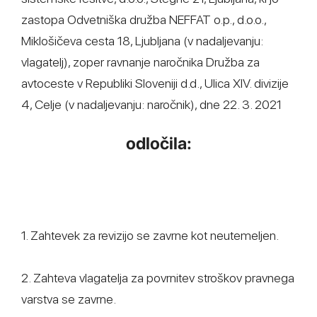
zastopa Odvetniška družba NEFFAT o.p., d.o.o.,
Miklošičeva cesta 18, Ljubljana (v nadaljevanju:
vlagatelj), zoper ravnanje naročnika Družba za
avtoceste v Republiki Sloveniji d.d., Ulica XIV. divizije
4, Celje (v nadaljevanju: naročnik), dne 22. 3. 2021
odločila:
1. Zahtevek za revizijo se zavrne kot neutemeljen.
2. Zahteva vlagatelja za povrnitev stroškov pravnega
varstva se zavrne.