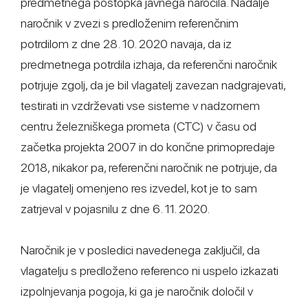
predmetnega postopka javnega naročila. Nadalje
naročnik v zvezi s predloženim referenčnim
potrdilom z dne 28. 10. 2020 navaja, da iz
predmetnega potrdila izhaja, da referenčni naročnik
potrjuje zgolj, da je bil vlagatelj zavezan nadgrajevati,
testirati in vzdrževati vse sisteme v nadzornem
centru železniškega prometa (CTC) v času od
začetka projekta 2007 in do končne primopredaje
2018, nikakor pa, referenčni naročnik ne potrjuje, da
je vlagatelj omenjeno res izvedel, kot je to sam
zatrjeval v pojasnilu z dne 6. 11. 2020.
Naročnik je v posledici navedenega zaključil, da
vlagatelju s predloženo referenco ni uspelo izkazati
izpolnjevanja pogoja, ki ga je naročnik določil v