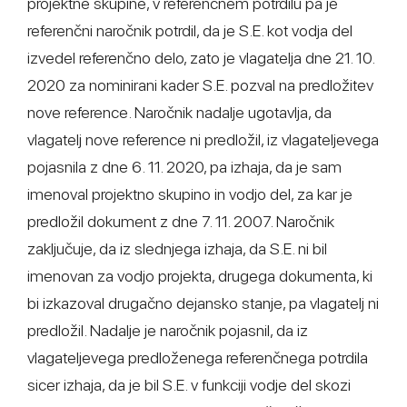
projektne skupine, v referenčnem potrdilu pa je
referenčni naročnik potrdil, da je S.E. kot vodja del
izvedel referenčno delo, zato je vlagatelja dne 21. 10.
2020 za nominirani kader S.E. pozval na predložitev
nove reference. Naročnik nadalje ugotavlja, da
vlagatelj nove reference ni predložil, iz vlagateljevega
pojasnila z dne 6. 11. 2020, pa izhaja, da je sam
imenoval projektno skupino in vodjo del, za kar je
predložil dokument z dne 7. 11. 2007. Naročnik
zaključuje, da iz slednjega izhaja, da S.E. ni bil
imenovan za vodjo projekta, drugega dokumenta, ki
bi izkazoval drugačno dejansko stanje, pa vlagatelj ni
predložil. Nadalje je naročnik pojasnil, da iz
vlagateljevega predloženega referenčnega potrdila
sicer izhaja, da je bil S.E. v funkciji vodje del skozi