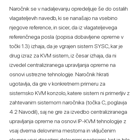
Naročnik se v nadaljevanju opredeljuje še do ostalih
vlagateljevih navedb, ki se nanašajo na vsebino
njegove reference, in sicer, da iz vlagateljevega
referenčnega posla (popisa dobavljene opreme v
točki 1.3) izhaja, da je vgrajen sistem SYSC, kar je
drug izraz za KVM sistem, iz česar izhaja, da ni
izvedel centraliziranega upravljanja opreme na
osnovi ustrezne tehnologije. Naročnik hkrati
ugotavlja, da gre v konkretnem primeru za
sistemsko KVM konzolo, katere sistem ni primerljiv z
zahtevanim sistemom naročnika (točka C, poglavja
4.2 Navodil), saj ne gre za izvedbo centraliziranega
upravljanja opreme na osnovi IP-KVM tehnologije z
vsaj dvema delovnima mestoma in vključenim
skupno vsaj desetimi delovnimi postajami, kot je bila