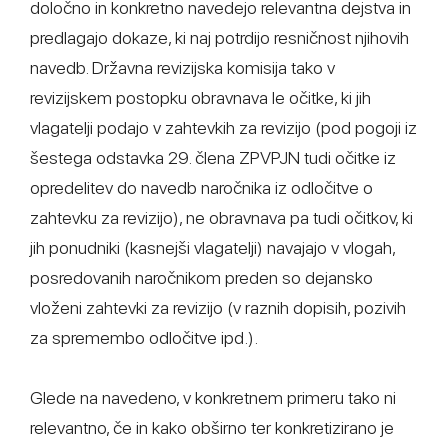
določno in konkretno navedejo relevantna dejstva in
predlagajo dokaze, ki naj potrdijo resničnost njihovih
navedb. Državna revizijska komisija tako v
revizijskem postopku obravnava le očitke, ki jih
vlagatelji podajo v zahtevkih za revizijo (pod pogoji iz
šestega odstavka 29. člena ZPVPJN tudi očitke iz
opredelitev do navedb naročnika iz odločitve o
zahtevku za revizijo), ne obravnava pa tudi očitkov, ki
jih ponudniki (kasnejši vlagatelji) navajajo v vlogah,
posredovanih naročnikom preden so dejansko
vloženi zahtevki za revizijo (v raznih dopisih, pozivih
za spremembo odločitve ipd.).
Glede na navedeno, v konkretnem primeru tako ni
relevantno, če in kako obširno ter konkretizirano je