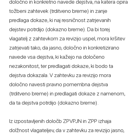
določno in konkretno navede dejstva, na katera opira
tožbeni zahtevek (trditveno breme) in zanje
predlaga dokaze, ki naj resničnost zatrjevanih
dejstev potrdijo (dokazno breme). Da bi torej
vlagatelj z zahtevkom za revizijo uspel, mora kršitev
zatrjevati tako, da jasno, določno in konkretizirano
navede vsa dejstva, ki kažejo na določeno
nezakonitost, ter predlagati dokaze, ki bodo ta
dejstva dokazala. V zahtevku za revizijo mora
določno navesti pravno pomembna dejstva
(trditveno breme) in predlagati dokaze z namenom,
da ta dejstva potrdijo (dokazno breme).
Iz izpostavljenih določb ZPVPJN in ZPP izhaja
dolžnost vlagateljev, da v zahtevku za revizijo jasno,