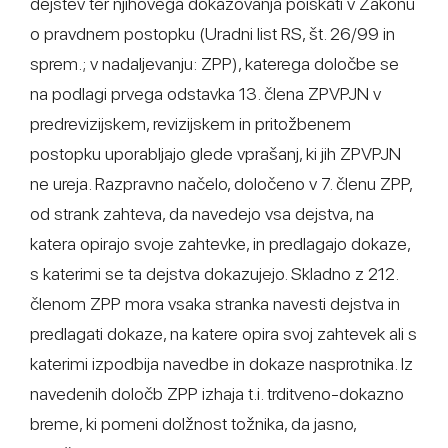
dejstev ter njihovega dokazovanja poiskati v Zakonu
o pravdnem postopku (Uradni list RS, št. 26/99 in
sprem.; v nadaljevanju: ZPP), katerega določbe se
na podlagi prvega odstavka 13. člena ZPVPJN v
predrevizijskem, revizijskem in pritožbenem
postopku uporabljajo glede vprašanj, ki jih ZPVPJN
ne ureja. Razpravno načelo, določeno v 7. členu ZPP,
od strank zahteva, da navedejo vsa dejstva, na
katera opirajo svoje zahtevke, in predlagajo dokaze,
s katerimi se ta dejstva dokazujejo. Skladno z 212.
členom ZPP mora vsaka stranka navesti dejstva in
predlagati dokaze, na katere opira svoj zahtevek ali s
katerimi izpodbija navedbe in dokaze nasprotnika. Iz
navedenih določb ZPP izhaja t.i. trditveno-dokazno
breme, ki pomeni dolžnost tožnika, da jasno,