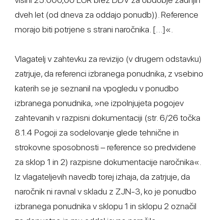
dveh let (od dneva za oddajo ponudb)). Reference
morajo biti potrjene s strani naročnika. […]«.
Vlagatelj v zahtevku za revizijo (v drugem odstavku)
zatrjuje, da referenci izbranega ponudnika, z vsebino
katerih se je seznanil na vpogledu v ponudbo
izbranega ponudnika, »ne izpolnjujeta pogojev
zahtevanih v razpisni dokumentaciji (str. 6/26 točka
8.1.4 Pogoji za sodelovanje glede tehnične in
strokovne sposobnosti – reference so predvidene
za sklop 1 in 2) razpisne dokumentacije naročnika«.
Iz vlagateljevih navedb torej izhaja, da zatrjuje, da
naročnik ni ravnal v skladu z ZJN-3, ko je ponudbo
izbranega ponudnika v sklopu 1 in sklopu 2 označil