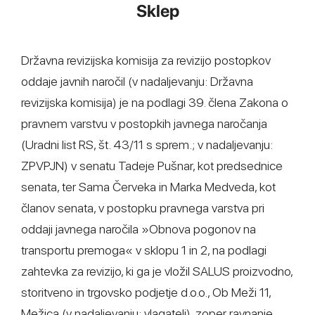
Sklep
Državna revizijska komisija za revizijo postopkov
oddaje javnih naročil (v nadaljevanju: Državna
revizijska komisija) je na podlagi 39. člena Zakona o
pravnem varstvu v postopkih javnega naročanja
(Uradni list RS, št. 43/11 s sprem.; v nadaljevanju:
ZPVPJN) v senatu Tadeje Pušnar, kot predsednice
senata, ter Sama Červeka in Marka Medveda, kot
članov senata, v postopku pravnega varstva pri
oddaji javnega naročila »Obnova pogonov na
transportu premoga« v sklopu 1 in 2, na podlagi
zahtevka za revizijo, ki ga je vložil SALUS proizvodno,
storitveno in trgovsko podjetje d.o.o., Ob Meži 11,
Mežica (v nadaljevanju: vlagatelj), zoper ravnanje