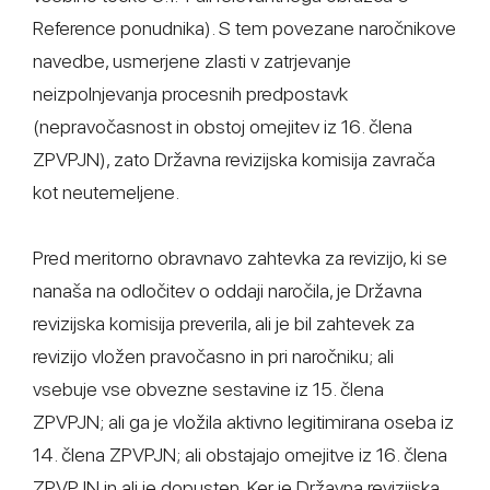
Reference ponudnika). S tem povezane naročnikove
navedbe, usmerjene zlasti v zatrjevanje
neizpolnjevanja procesnih predpostavk
(nepravočasnost in obstoj omejitev iz 16. člena
ZPVPJN), zato Državna revizijska komisija zavrača
kot neutemeljene.
Pred meritorno obravnavo zahtevka za revizijo, ki se
nanaša na odločitev o oddaji naročila, je Državna
revizijska komisija preverila, ali je bil zahtevek za
revizijo vložen pravočasno in pri naročniku; ali
vsebuje vse obvezne sestavine iz 15. člena
ZPVPJN; ali ga je vložila aktivno legitimirana oseba iz
14. člena ZPVPJN; ali obstajajo omejitve iz 16. člena
ZPVPJN in ali je dopusten. Ker je Državna revizijska