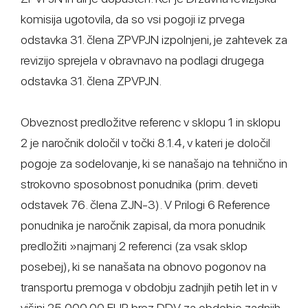
komisija ugotovila, da so vsi pogoji iz prvega
odstavka 31. člena ZPVPJN izpolnjeni, je zahtevek za
revizijo sprejela v obravnavo na podlagi drugega
odstavka 31. člena ZPVPJN.
Obveznost predložitve referenc v sklopu 1 in sklopu
2 je naročnik določil v točki 8.1.4, v kateri je določil
pogoje za sodelovanje, ki se nanašajo na tehnično in
strokovno sposobnost ponudnika (prim. deveti
odstavek 76. člena ZJN-3). V Prilogi 6 Reference
ponudnika je naročnik zapisal, da mora ponudnik
predložiti »najmanj 2 referenci (za vsak sklop
posebej), ki se nanašata na obnovo pogonov na
transportu premoga v obdobju zadnjih petih let in v
višini 25.000,00 EUR brez DDV za obdobje zadnjih