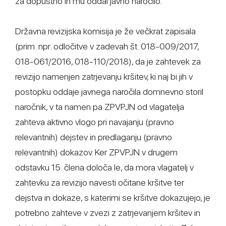
za dopustno in mu oddal javno naročilo.
Državna revizijska komisija je že večkrat zapisala
(prim. npr. odločitve v zadevah št. 018-009/2017,
018-061/2016, 018-110/2018), da je zahtevek za
revizijo namenjen zatrjevanju kršitev, ki naj bi jih v
postopku oddaje javnega naročila domnevno storil
naročnik, v ta namen pa ZPVPJN od vlagatelja
zahteva aktivno vlogo pri navajanju (pravno
relevantnih) dejstev in predlaganju (pravno
relevantnih) dokazov. Ker ZPVPJN v drugem
odstavku 15. člena določa le, da mora vlagatelj v
zahtevku za revizijo navesti očitane kršitve ter
dejstva in dokaze, s katerimi se kršitve dokazujejo, je
potrebno zahteve v zvezi z zatrjevanjem kršitev in