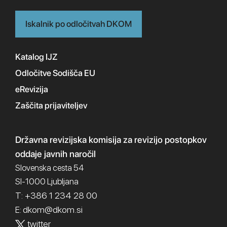
Iskalnik po odločitvah DKOM
Katalog IJZ
Odločitve Sodišča EU
eRevizija
Zaščita prijaviteljev
Državna revizijska komisija
za revizijo postopkov
oddaje javnih naročil
Slovenska cesta 54
SI-1000 Ljubljana
T: +386 1 234 28 00
dkom@dkom.si
E:
twitter