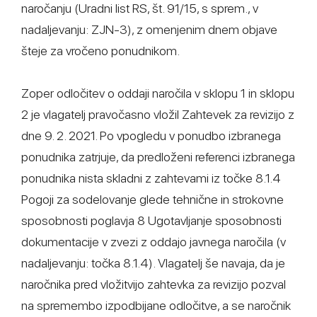
naročanju (Uradni list RS, št. 91/15, s sprem., v
nadaljevanju: ZJN-3), z omenjenim dnem objave
šteje za vročeno ponudnikom.
Zoper odločitev o oddaji naročila v sklopu 1 in sklopu
2 je vlagatelj pravočasno vložil Zahtevek za revizijo z
dne 9. 2. 2021. Po vpogledu v ponudbo izbranega
ponudnika zatrjuje, da predloženi referenci izbranega
ponudnika nista skladni z zahtevami iz točke 8.1.4
Pogoji za sodelovanje glede tehnične in strokovne
sposobnosti poglavja 8 Ugotavljanje sposobnosti
dokumentacije v zvezi z oddajo javnega naročila (v
nadaljevanju: točka 8.1.4). Vlagatelj še navaja, da je
naročnika pred vložitvijo zahtevka za revizijo pozval
na spremembo izpodbijane odločitve, a se naročnik