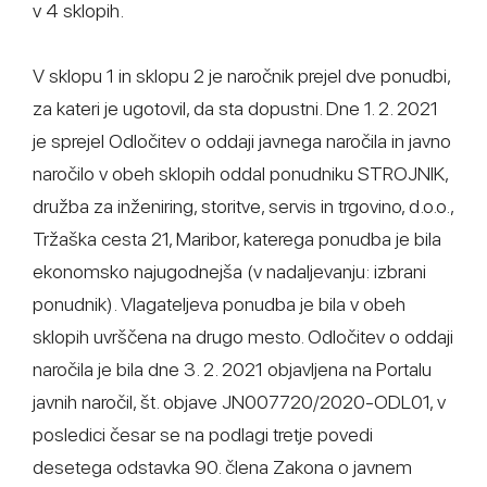
v 4 sklopih.
V sklopu 1 in sklopu 2 je naročnik prejel dve ponudbi,
za kateri je ugotovil, da sta dopustni. Dne 1. 2. 2021
je sprejel Odločitev o oddaji javnega naročila in javno
naročilo v obeh sklopih oddal ponudniku STROJNIK,
družba za inženiring, storitve, servis in trgovino, d.o.o.,
Tržaška cesta 21, Maribor, katerega ponudba je bila
ekonomsko najugodnejša (v nadaljevanju: izbrani
ponudnik). Vlagateljeva ponudba je bila v obeh
sklopih uvrščena na drugo mesto. Odločitev o oddaji
naročila je bila dne 3. 2. 2021 objavljena na Portalu
javnih naročil, št. objave JN007720/2020-ODL01, v
posledici česar se na podlagi tretje povedi
desetega odstavka 90. člena Zakona o javnem