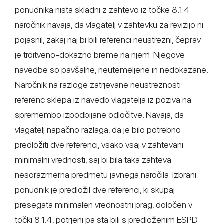
ponudnika nista skladni z zahtevo iz točke 8.1.4
naročnik navaja, da vlagatelj v zahtevku za revizijo ni
pojasnil, zakaj naj bi bili referenci neustrezni, čeprav
je trditveno-dokazno breme na njem. Njegove
navedbe so pavšalne, neutemeljene in nedokazane.
Naročnik na razloge zatrjevane neustreznosti
referenc sklepa iz navedb vlagatelja iz poziva na
spremembo izpodbijane odločitve. Navaja, da
vlagatelj napačno razlaga, da je bilo potrebno
predložiti dve referenci, vsako vsaj v zahtevani
minimalni vrednosti, saj bi bila taka zahteva
nesorazmerna predmetu javnega naročila. Izbrani
ponudnik je predložil dve referenci, ki skupaj
presegata minimalen vrednostni prag, določen v
točki 8.1.4, potrjeni pa sta bili s predloženim ESPD