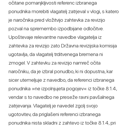
očitane pomanjkljivosti referenc izbranega
ponudnika morebiti vlagatelj zatrjeval v vlogi, s katero
je naročnika pred vložitvijo zahtevka za revizijo
pozval na spremembo izpodbijane odločitve.
Upoštevaje relevantne navedbe vlagatelja iz
zahtevka za revizijo zato Državna revizijska komisija
ugotavlja, da vlagatelj trditvenega bremena ni
zmogel. V zahtevku za revizijo namreč očita
naročniku, da je izbral ponudbo, ki ni dopustna, kar
sicer utemeljuje z navedbo, da referenci izbranega
ponudnika »ne izpolnjujeta pogojev« iz točke 8.1.4,
vendar s to navedbo ne preseže ravni pavšalnega
zatrjevanja. Vlagatelj je navedel zgolj svojo
ugotovitev, da priglašeni referenci izbranega
ponudnika nista skladni z zahtevo iz točke 8.1.4, pri