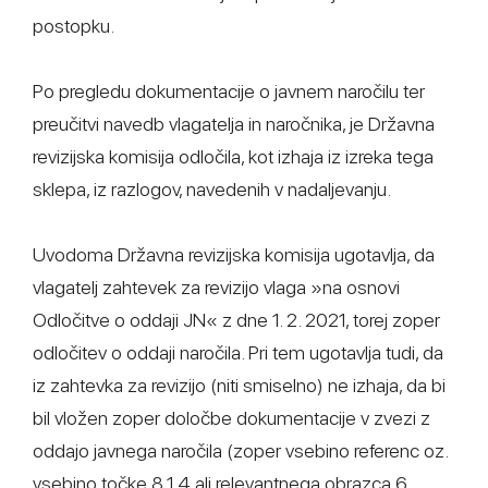
postopku.
Po pregledu dokumentacije o javnem naročilu ter
preučitvi navedb vlagatelja in naročnika, je Državna
revizijska komisija odločila, kot izhaja iz izreka tega
sklepa, iz razlogov, navedenih v nadaljevanju.
Uvodoma Državna revizijska komisija ugotavlja, da
vlagatelj zahtevek za revizijo vlaga »na osnovi
Odločitve o oddaji JN« z dne 1. 2. 2021, torej zoper
odločitev o oddaji naročila. Pri tem ugotavlja tudi, da
iz zahtevka za revizijo (niti smiselno) ne izhaja, da bi
bil vložen zoper določbe dokumentacije v zvezi z
oddajo javnega naročila (zoper vsebino referenc oz.
vsebino točke 8.1.4 ali relevantnega obrazca 6