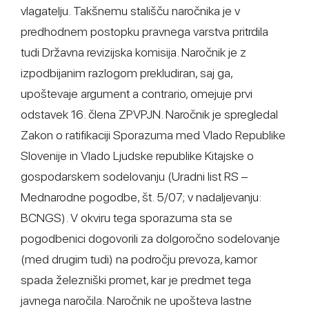
vlagatelju. Takšnemu stališču naročnika je v
predhodnem postopku pravnega varstva pritrdila
tudi Državna revizijska komisija. Naročnik je z
izpodbijanim razlogom prekludiran, saj ga,
upoštevaje argument a contrario, omejuje prvi
odstavek 16. člena ZPVPJN. Naročnik je spregledal
Zakon o ratifikaciji Sporazuma med Vlado Republike
Slovenije in Vlado Ljudske republike Kitajske o
gospodarskem sodelovanju (Uradni list RS –
Mednarodne pogodbe, št. 5/07; v nadaljevanju:
BCNGS). V okviru tega sporazuma sta se
pogodbenici dogovorili za dolgoročno sodelovanje
(med drugim tudi) na področju prevoza, kamor
spada železniški promet, kar je predmet tega
javnega naročila. Naročnik ne upošteva lastne