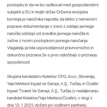
postopku in da ne bo razlikoval med gospodarskimi
subjekti iz EU in tretjih držav. Državna revizijska
komisija je naročnika napotila, da lahko z namenom
poprave dokumentacije v zvezi z oddajo javnega
naročila odstopi od izvedbe javnega naročila in
začne z novim postopkom javnega naročanja.
Vlagatelju je bila usposobljenost pravnomočno in
dokončno priznana že s prvo odločitvijo o priznanju
sposobnosti.
Skupina kandidatov Kolektor CPG, d.o.o., Slovenija,
Yapi Merkezi Inşaat ve Sanayi, A.Ş., Turčija, in Özaltin
Inşaat Ticaret Ve Sanayi, A.Ş., Turčija (v nadaljevanju:
kandidat Kolektor/Yapi Merkezi/Özaltin), v vlogi z
dne 13. 1. 2021, vloženi po vodilnem partnerju