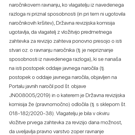
naročnikovem ravnanju, ko vlagatelju iz navedenega
razloga ni priznal sposobnosti (in pri tem ni ugotovila
naročnikovih kršitev), Državna revizijska komisija
ugotavlja, da vlagatelj z vložitvijo predmetnega
zahtevka za revizijo zahteva ponovno presojo o isti
stvari oz. o ravnanju naročnika (tj. je nepriznanje
sposobnosti iz navedenega razloga), ki se nanaša
na isti postopek oddaje javnega naročila (tj.
postopek o oddaje javnega naročila, objavljen na
Portalu javnih naročil pod št. objave
JN008005/2019) in o katerem je Državna revizijska
komisija že (pravnomočno) odločila (tj. s sklepom št.
018-182/2020-38). Vlagatelju je bila v okviru
vložitve prvega zahtevka za revizijo dana možnost,
da uveljavlja pravno varstvo zoper ravnanje