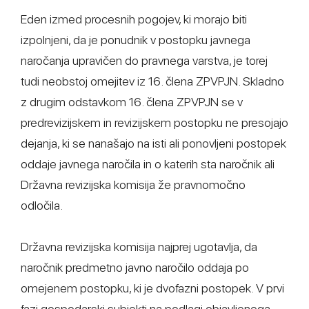
Eden izmed procesnih pogojev, ki morajo biti
izpolnjeni, da je ponudnik v postopku javnega
naročanja upravičen do pravnega varstva, je torej
tudi neobstoj omejitev iz 16. člena ZPVPJN. Skladno
z drugim odstavkom 16. člena ZPVPJN se v
predrevizijskem in revizijskem postopku ne presojajo
dejanja, ki se nanašajo na isti ali ponovljeni postopek
oddaje javnega naročila in o katerih sta naročnik ali
Državna revizijska komisija že pravnomočno
odločila.
Državna revizijska komisija najprej ugotavlja, da
naročnik predmetno javno naročilo oddaja po
omejenem postopku, ki je dvofazni postopek. V prvi
fazi gospodarski subjekti na podlagi objavljenega