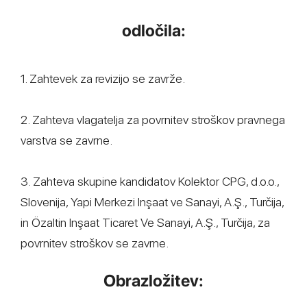
odločila:
1. Zahtevek za revizijo se zavrže.
2. Zahteva vlagatelja za povrnitev stroškov pravnega
varstva se zavrne.
3. Zahteva skupine kandidatov Kolektor CPG, d.o.o.,
Slovenija, Yapi Merkezi Inşaat ve Sanayi, A.Ş., Turčija,
in Ӧzaltin Inşaat Ticaret Ve Sanayi, A.Ş., Turčija, za
povrnitev stroškov se zavrne.
Obrazložitev: