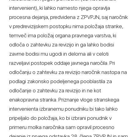
intervenient), ki lahko namesto njega opravlja
procesna dejanja, predvidena z ZPVPJN, saj naročnik
v predrevizijskem postopku nima položaja stranke,
temveč ima položaj organa pravnega varstva, ki
odloča o zahtevku za revizijo in ga lahko bodisi
zavrne bodisi mu ugodi in deloma ali v celoti
razveljavi postopek oddaje javnega naročila. Pri
odločanju o zahtevku za revizijo naročnik nastopa na
podlagi zakonsko podeljenega pooblastila za
odločanje o zahtevku za revizijo in ne kot
enakopravna stranka. Priznanje vloge stranskega
intervenienta izbranemu ponudniku bi tako lahko
pripeljalo do položaja, ko bi izbrani ponudnik v
primeru molka naročnika sam opravil procesno
dejanje iz prvega odstavka 28. člena ZPVPJN in sam