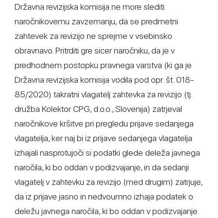
Državna revizijska komisija ne more slediti
naročnikovemu zavzemanju, da se predmetni
zahtevek za revizijo ne sprejme v vsebinsko
obravnavo. Pritrditi gre sicer naročniku, da je v
predhodnem postopku pravnega varstva (ki ga je
Državna revizijska komisija vodila pod opr. št. 018-
85/2020) takratni vlagatelj zahtevka za revizijo (tj.
družba Kolektor CPG, d.o.o., Slovenija) zatrjeval
naročnikove kršitve pri pregledu prijave sedanjega
vlagatelja, ker naj bi iz prijave sedanjega vlagatelja
izhajali nasprotujoči si podatki glede deleža javnega
naročila, ki bo oddan v podizvajanje, in da sedanji
vlagatelj v zahtevku za revizijo (med drugim) zatrjuje,
da iz prijave jasno in nedvoumno izhaja podatek o
deležu javnega naročila, ki bo oddan v podizvajanje.