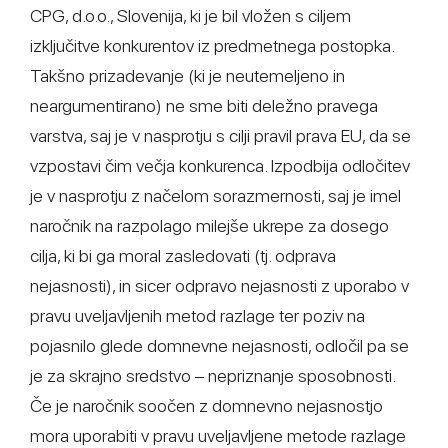
CPG, d.o.o., Slovenija, ki je bil vložen s ciljem
izključitve konkurentov iz predmetnega postopka.
Takšno prizadevanje (ki je neutemeljeno in
neargumentirano) ne sme biti deležno pravega
varstva, saj je v nasprotju s cilji pravil prava EU, da se
vzpostavi čim večja konkurenca. Izpodbija odločitev
je v nasprotju z načelom sorazmernosti, saj je imel
naročnik na razpolago milejše ukrepe za dosego
cilja, ki bi ga moral zasledovati (tj. odprava
nejasnosti), in sicer odpravo nejasnosti z uporabo v
pravu uveljavljenih metod razlage ter poziv na
pojasnilo glede domnevne nejasnosti, odločil pa se
je za skrajno sredstvo – nepriznanje sposobnosti.
Če je naročnik soočen z domnevno nejasnostjo
mora uporabiti v pravu uveljavljene metode razlage