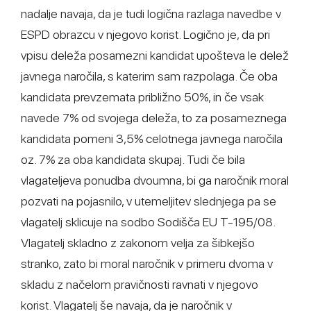
nadalje navaja, da je tudi logična razlaga navedbe v
ESPD obrazcu v njegovo korist. Logično je, da pri
vpisu deleža posamezni kandidat upošteva le delež
javnega naročila, s katerim sam razpolaga. Če oba
kandidata prevzemata približno 50%, in če vsak
navede 7% od svojega deleža, to za posameznega
kandidata pomeni 3,5% celotnega javnega naročila
oz. 7% za oba kandidata skupaj. Tudi če bila
vlagateljeva ponudba dvoumna, bi ga naročnik moral
pozvati na pojasnilo, v utemeljitev slednjega pa se
vlagatelj sklicuje na sodbo Sodišča EU T-195/08.
Vlagatelj skladno z zakonom velja za šibkejšo
stranko, zato bi moral naročnik v primeru dvoma v
skladu z načelom pravičnosti ravnati v njegovo
korist. Vlagatelj še navaja, da je naročnik v