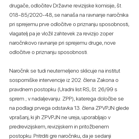
drugače, odločitev Državne revizijske komisije, št.
018-85/2020-48, se nanaša na ravnanje naročnika
pri sprejemu prve odločitve o priznanju sposobnosti,
vlagatelj pa je vložil zahtevek za revizijo zoper
naročnikovo ravnanje pri sprejemu druge, nove
odločitve o priznanju sposobnosti.
Naročnik se tudi neutemeljeno sklicuje na institut
sosporniške intervencije iz 202. člena Zakona o
pravdnem postopku (Uradni list RS, št. 26/99 s
sprem.; v nadaljevanju: ZPP), katerega določbe se
na podlagi prvega odstavka 13. člena ZPVPJN glede
vprašanj, ki jih ZPVPJN ne ureja, uporabljajo v
predrevizijskem, revizijskem in pritožbenem
postopku. Pritrditi gre naročniku, da je sedanji