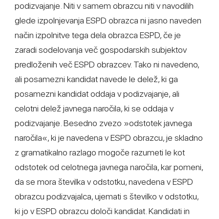
podizvajanje. Niti v samem obrazcu niti v navodilih
glede izpolnjevanja ESPD obrazca ni jasno naveden
način izpolnitve tega dela obrazca ESPD, če je
zaradi sodelovanja več gospodarskih subjektov
predloženih več ESPD obrazcev. Tako ni navedeno,
ali posamezni kandidat navede le delež, ki ga
posamezni kandidat oddaja v podizvajanje, ali
celotni delež javnega naročila, ki se oddaja v
podizvajanje. Besedno zvezo »odstotek javnega
naročila«, ki je navedena v ESPD obrazcu, je skladno
z gramatikalno razlago mogoče razumeti le kot
odstotek od celotnega javnega naročila, kar pomeni,
da se mora številka v odstotku, navedena v ESPD
obrazcu podizvajalca, ujemati s številko v odstotku,
ki jo v ESPD obrazcu določi kandidat. Kandidati in