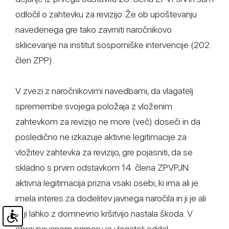
odločil o zahtevku za revizijo. Že ob upoštevanju
navedenega gre tako zavrniti naročnikovo
sklicevanje na institut sosporniške intervencije (202.
člen ZPP).
V zvezi z naročnikovimi navedbami, da vlagatelj
spremembe svojega položaja z vloženim
zahtevkom za revizijo ne more (več) doseči in da
posledično ne izkazuje aktivne legitimacije za
vložitev zahtevka za revizijo, gre pojasniti, da se
skladno s prvim odstavkom 14. člena ZPVPJN
aktivna legitimacija prizna vsaki osebi, ki ima ali je
imela interes za dodelitev javnega naročila in ji je ali
bi ji lahko z domnevno kršitvijo nastala škoda. V
obravnavanem primeru je vlagatelj oddal