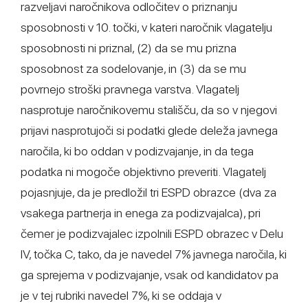
razveljavi naročnikova odločitev o priznanju
sposobnosti v 10. točki, v kateri naročnik vlagatelju
sposobnosti ni priznal, (2) da se mu prizna
sposobnost za sodelovanje, in (3) da se mu
povrnejo stroški pravnega varstva. Vlagatelj
nasprotuje naročnikovemu stališču, da so v njegovi
prijavi nasprotujoči si podatki glede deleža javnega
naročila, ki bo oddan v podizvajanje, in da tega
podatka ni mogoče objektivno preveriti. Vlagatelj
pojasnjuje, da je predložil tri ESPD obrazce (dva za
vsakega partnerja in enega za podizvajalca), pri
čemer je podizvajalec izpolnili ESPD obrazec v Delu
IV, točka C, tako, da je navedel 7% javnega naročila, ki
ga sprejema v podizvajanje, vsak od kandidatov pa
je v tej rubriki navedel 7%, ki se oddaja v