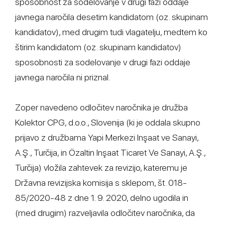
sposobnost za sodelovanje v drugi fazi oddaje
javnega naročila desetim kandidatom (oz. skupinam
kandidatov), med drugim tudi vlagatelju, medtem ko
štirim kandidatom (oz. skupinam kandidatov)
sposobnosti za sodelovanje v drugi fazi oddaje
javnega naročila ni priznal.
Zoper navedeno odločitev naročnika je družba
Kolektor CPG, d.o.o., Slovenija (ki je oddala skupno
prijavo z družbama Yapi Merkezi Inşaat ve Sanayi,
A.Ş., Turčija, in Ӧzaltin Inşaat Ticaret Ve Sanayi, A.Ş.,
Turčija) vložila zahtevek za revizijo, kateremu je
Državna revizijska komisija s sklepom, št. 018-
85/2020-48 z dne 1. 9. 2020, delno ugodila in
(med drugim) razveljavila odločitev naročnika, da