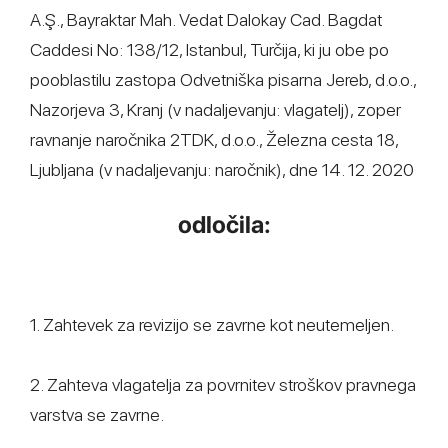
A.Ş., Bayraktar Mah. Vedat Dalokay Cad. Bagdat
Caddesi No: 138/12, Istanbul, Turčija, ki ju obe po
pooblastilu zastopa Odvetniška pisarna Jereb, d.o.o.,
Nazorjeva 3, Kranj (v nadaljevanju: vlagatelj), zoper
ravnanje naročnika 2TDK, d.o.o., Železna cesta 18,
Ljubljana (v nadaljevanju: naročnik), dne 14. 12. 2020
odločila:
1. Zahtevek za revizijo se zavrne kot neutemeljen.
2. Zahteva vlagatelja za povrnitev stroškov pravnega
varstva se zavrne.