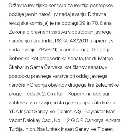
Državna revizijska komisija za revizijo postopkov
oddaje javnih naročil (v nadaljevanju: Državna
revizijska komisija) je na podlagi 39. in 70. člena
Zakona o pravnem varstvu v postopkih javnega
naročanja (Uradni list RS, št. 43/2011 s sprem.; v
nadaljevanju: ZPVPJN), v senatu mag. Gregorja
Šebenika, kot predsednika senata, ter dr. Mateje
Škabar in Sama Červeka, kot članov senata, v
postopku pravnega varstva pri oddaji javnega
naročila »Gradnja objektov drugega tira železniške
proge – odsek 2: Črni Kal – Koper«, na podlagi
zahtevka za revizijo, ki sta ga skupaj vložili družba
YDA Inşaat Sanayi ve Ticaret, A.Ş., Bayraktar Mah.
Vedat Dalokay Cad., No: 112 G.O.P Cankaya, Ankara,
Turčija, in družba Unitek Inşaat Sanayi ve Ticaret,