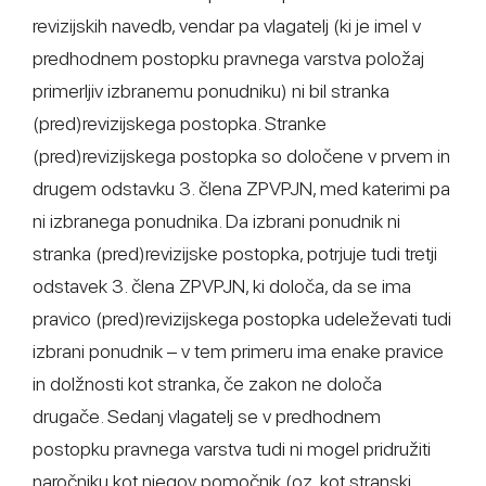
revizijskih navedb, vendar pa vlagatelj (ki je imel v
predhodnem postopku pravnega varstva položaj
primerljiv izbranemu ponudniku) ni bil stranka
(pred)revizijskega postopka. Stranke
(pred)revizijskega postopka so določene v prvem in
drugem odstavku 3. člena ZPVPJN, med katerimi pa
ni izbranega ponudnika. Da izbrani ponudnik ni
stranka (pred)revizijske postopka, potrjuje tudi tretji
odstavek 3. člena ZPVPJN, ki določa, da se ima
pravico (pred)revizijskega postopka udeleževati tudi
izbrani ponudnik – v tem primeru ima enake pravice
in dolžnosti kot stranka, če zakon ne določa
drugače. Sedanj vlagatelj se v predhodnem
postopku pravnega varstva tudi ni mogel pridružiti
naročniku kot njegov pomočnik (oz. kot stranski