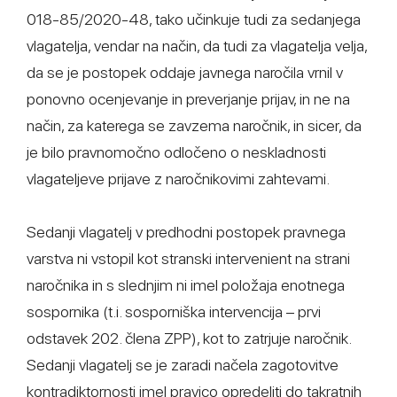
018-85/2020-48, tako učinkuje tudi za sedanjega
vlagatelja, vendar na način, da tudi za vlagatelja velja,
da se je postopek oddaje javnega naročila vrnil v
ponovno ocenjevanje in preverjanje prijav, in ne na
način, za katerega se zavzema naročnik, in sicer, da
je bilo pravnomočno odločeno o neskladnosti
vlagateljeve prijave z naročnikovimi zahtevami.
Sedanji vlagatelj v predhodni postopek pravnega
varstva ni vstopil kot stranski intervenient na strani
naročnika in s slednjim ni imel položaja enotnega
sospornika (t.i. sosporniška intervencija – prvi
odstavek 202. člena ZPP), kot to zatrjuje naročnik.
Sedanji vlagatelj se je zaradi načela zagotovitve
kontradiktornosti imel pravico opredeliti do takratnih