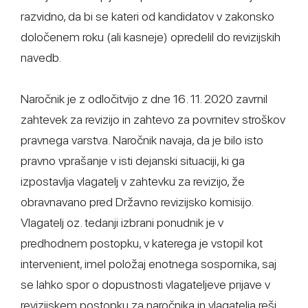
razvidno, da bi se kateri od kandidatov v zakonsko
določenem roku (ali kasneje) opredelil do revizijskih
navedb.
Naročnik je z odločitvijo z dne 16. 11. 2020 zavrnil
zahtevek za revizijo in zahtevo za povrnitev stroškov
pravnega varstva. Naročnik navaja, da je bilo isto
pravno vprašanje v isti dejanski situaciji, ki ga
izpostavlja vlagatelj v zahtevku za revizijo, že
obravnavano pred Državno revizijsko komisijo.
Vlagatelj oz. tedanji izbrani ponudnik je v
predhodnem postopku, v katerega je vstopil kot
intervenient, imel položaj enotnega sospornika, saj
se lahko spor o dopustnosti vlagateljeve prijave v
revizijskem postopku za naročnika in vlagatelja reši