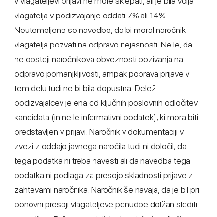
v vlagateljevi prijavi ne more sklepati, ali je bila volja
vlagatelja v podizvajanje oddati 7% ali 14%.
Neutemeljene so navedbe, da bi moral naročnik
vlagatelja pozvati na odpravo nejasnosti. Ne le, da
ne obstoji naročnikova obveznosti pozivanja na
odpravo pomanjkljivosti, ampak poprava prijave v
tem delu tudi ne bi bila dopustna. Delež
podizvajalcev je ena od ključnih poslovnih odločitev
kandidata (in ne le informativni podatek), ki mora biti
predstavljen v prijavi. Naročnik v dokumentaciji v
zvezi z oddajo javnega naročila tudi ni določil, da
tega podatka ni treba navesti ali da navedba tega
podatka ni podlaga za presojo skladnosti prijave z
zahtevami naročnika. Naročnik še navaja, da je bil pri
ponovni presoji vlagateljeve ponudbe dolžan slediti