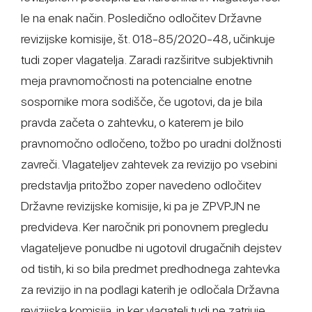
le na enak način. Posledično odločitev Državne
revizijske komisije, št. 018-85/2020-48, učinkuje
tudi zoper vlagatelja. Zaradi razširitve subjektivnih
meja pravnomočnosti na potencialne enotne
sospornike mora sodišče, če ugotovi, da je bila
pravda začeta o zahtevku, o katerem je bilo
pravnomočno odločeno, tožbo po uradni dolžnosti
zavreči. Vlagateljev zahtevek za revizijo po vsebini
predstavlja pritožbo zoper navedeno odločitev
Državne revizijske komisije, ki pa je ZPVPJN ne
predvideva. Ker naročnik pri ponovnem pregledu
vlagateljeve ponudbe ni ugotovil drugačnih dejstev
od tistih, ki so bila predmet predhodnega zahtevka
za revizijo in na podlagi katerih je odločala Državna
revizijska komisija, in ker vlagatelj tudi ne zatrjuje