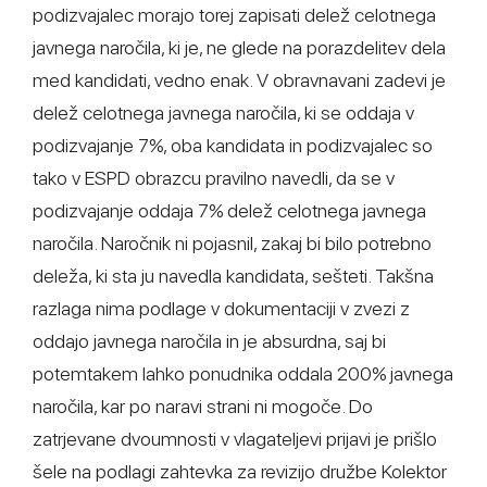
podizvajalec morajo torej zapisati delež celotnega
javnega naročila, ki je, ne glede na porazdelitev dela
med kandidati, vedno enak. V obravnavani zadevi je
delež celotnega javnega naročila, ki se oddaja v
podizvajanje 7%, oba kandidata in podizvajalec so
tako v ESPD obrazcu pravilno navedli, da se v
podizvajanje oddaja 7% delež celotnega javnega
naročila. Naročnik ni pojasnil, zakaj bi bilo potrebno
deleža, ki sta ju navedla kandidata, sešteti. Takšna
razlaga nima podlage v dokumentaciji v zvezi z
oddajo javnega naročila in je absurdna, saj bi
potemtakem lahko ponudnika oddala 200% javnega
naročila, kar po naravi strani ni mogoče. Do
zatrjevane dvoumnosti v vlagateljevi prijavi je prišlo
šele na podlagi zahtevka za revizijo družbe Kolektor