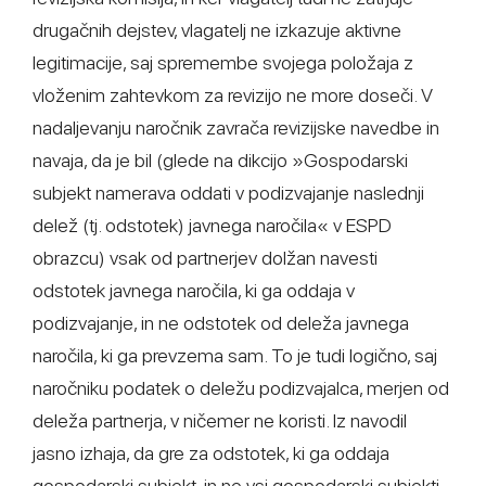
drugačnih dejstev, vlagatelj ne izkazuje aktivne
legitimacije, saj spremembe svojega položaja z
vloženim zahtevkom za revizijo ne more doseči. V
nadaljevanju naročnik zavrača revizijske navedbe in
navaja, da je bil (glede na dikcijo »Gospodarski
subjekt namerava oddati v podizvajanje naslednji
delež (tj. odstotek) javnega naročila« v ESPD
obrazcu) vsak od partnerjev dolžan navesti
odstotek javnega naročila, ki ga oddaja v
podizvajanje, in ne odstotek od deleža javnega
naročila, ki ga prevzema sam. To je tudi logično, saj
naročniku podatek o deležu podizvajalca, merjen od
deleža partnerja, v ničemer ne koristi. Iz navodil
jasno izhaja, da gre za odstotek, ki ga oddaja
gospodarski subjekt, in ne vsi gospodarski subjekti