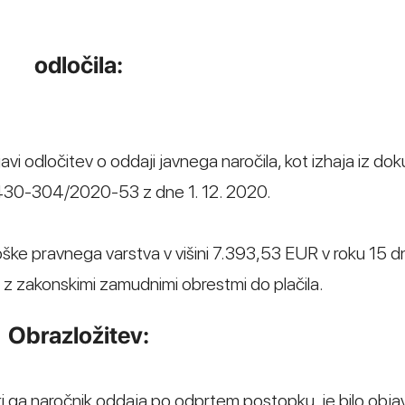
odločila:
ljavi odločitev o oddaji javnega naročila, kot izhaja iz d
. 430-304/2020-53 z dne 1. 12. 2020.
roške pravnega varstva v višini 7.393,53 EUR v roku 15 d
a z zakonskimi zamudnimi obrestmi do plačila.
Obrazložitev:
i ga naročnik oddaja po odprtem postopku, je bilo obja