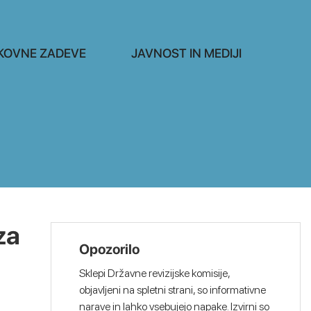
KOVNE ZADEVE
JAVNOST IN MEDIJI
za
Opozorilo
Sklepi Državne revizijske komisije,
objavljeni na spletni strani, so informativne
narave in lahko vsebujejo napake. Izvirni so