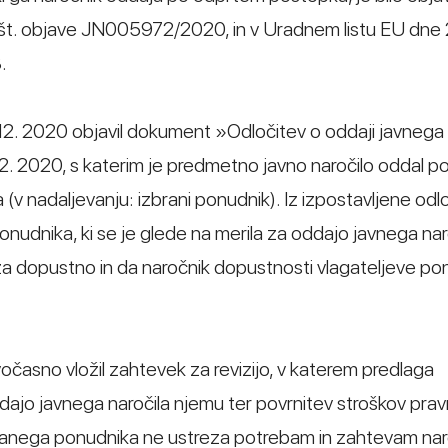
d št. objave JN005972/2020, in v Uradnem listu EU dne 
.
. 12. 2020 objavil dokument »Odločitev o oddaji javnega
2. 2020, s katerim je predmetno javno naročilo oddal p
ja (v nadaljevanju: izbrani ponudnik). Iz izpostavljene odl
nudnika, ki se je glede na merila za oddajo javnega nar
 za dopustno in da naročnik dopustnosti vlagateljeve po
vočasno vložil zahtevek za revizijo, v katerem predlaga
oddajo javnega naročila njemu ter povrnitev stroškov pra
zbranega ponudnika ne ustreza potrebam in zahtevam nar