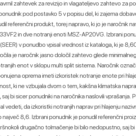
vrnil zahtevek za revizijo in vlagateljevo zahtevo za po
i ponudnik pod postavko 5 v popisu del, ki zajema dobav
il referenčni produkt, torej napravo, ki jo je naročnik n
33VF2 in dve notranji enoti MSZ-AP20VG. Izbrani ponu
 (SEER) v ponudbo vpisal vrednost iz kataloga, ki je 8,60
očila je naročnik jasno določil zahtevo glede minimalne
otranjih enot v sklopu multi split sistema. Naročnik ozna
 ponujena oprema imeti izkoristek notranje enote pri hlaj
ost, ki ne vzbujala dvom o tem, kakšna klimatska napra
saj bi sicer ponudniki na naročnika naslovili vprašanja. 
l vedeti, da izkoristki notranjih naprav pri hlajenju nazi
ajveč 8,6. Izbrani ponudnik je ponudil referenčni proiz
šnokoli drugačno tolmačenje bi bilo nedopustno, saj bi 