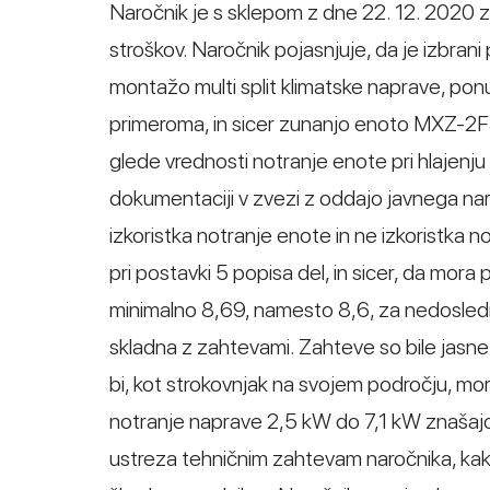
Naročnik je s sklepom z dne 22. 12. 2020 za
stroškov. Naročnik pojasnjuje, da je izbran
montažo multi split klimatske naprave, ponud
primeroma, in sicer zunanjo enoto MXZ-2F
glede vrednosti notranje enote pri hlajenju
dokumentaciji v zvezi z oddajo javnega nar
izkoristka notranje enote in ne izkoristka n
pri postavki 5 popisa del, in sicer, da mora
minimalno 8,69, namesto 8,6, za nedosledn
skladna z zahtevami. Zahteve so bile jasne, 
bi, kot strokovnjak na svojem področju, mora
notranje naprave 2,5 kW do 7,1 kW znašajo n
ustreza tehničnim zahtevam naročnika, kakr