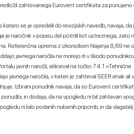
i predložil zahtevanega Eurovent certifikata za ponujen
s katero se je opredelil do revizijskih navedb, navaja, da 
ga je naročnik v popisu del potrdil kot ustreznega, zato
a. Referenčna oprema z izkoristkom hlajenja 8,69 ne o
ddajo javnega naročila ne morejo iti v škodo ponudnikov
rtalu javnih naročil, skliceval na točko 7.4.1 »Tehnične
jo javnega naročila, v kateri je zahteval SEER enak ali v
uje. Izbrani ponudnik navaja, da so Eurovent certifikati,
v ponudbi, in dodaja, da na vpogledu ni bil zahtevan vpo
pogledu ni bilo podanih nobenih pripomb, in da vlagatelj