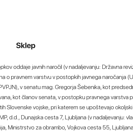
Sklep
opkov oddaje javnih naročil (v nadaljevanju: Državna revi
kona o pravnem varstvu v postopkih javnega naročanja (Ur
 ZPVPJN), v senatu mag. Gregorja Šebenika, kot predsed
vana, kot članov senata, v postopku pravnega varstva pr
ih Slovenske vojske, pri katerem se upoštevajo okoljski 
P, d.d., Dunajska cesta 7, Ljubljana (v nadaljevanju: vla
ja, Ministrstvo za obrambo, Vojkova cesta 55, Ljubljana