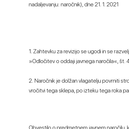
nadaljevanju: naročnik), dne 21. 1. 2021
1. Zahtevku za revizijo se ugodi in se razve
»Odločitev o oddaji javnega naročila«, št
2. Naročnik je dolžan vlagatelju povrniti st
vročitvi tega sklepa, po izteku tega roka p
Obvestilo o predmetnem javnem naročilu, k