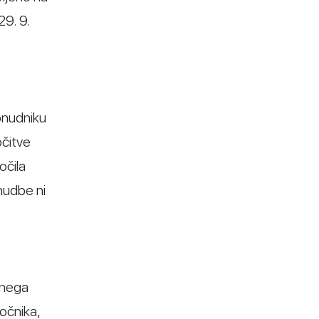
29. 9.
onudniku
očitve
očila
nudbe ni
vnega
očnika,