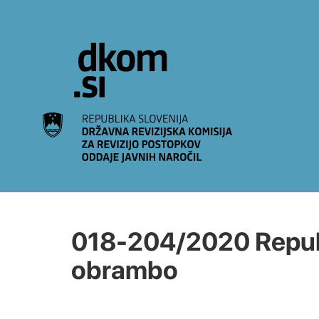
Na vsebino
018-204/2020 Republi
obrambo