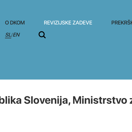
O DKOM
REVIZIJSKE ZADEVE
PREKRŠ
SL
EN
/
ka Slovenija, Ministrstvo 