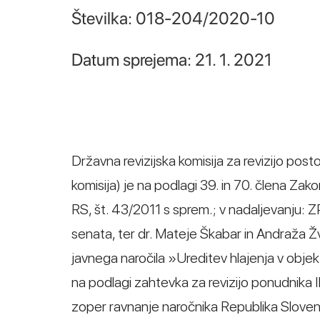
Številka: 018-204/2020-10
Datum sprejema: 21. 1. 2021
Državna revizijska komisija za revizijo post
komisija) je na podlagi 39. in 70. člena Za
RS, št. 43/2011 s sprem.; v nadaljevanju:
senata, ter dr. Mateje Škabar in Andraža Ž
javnega naročila »Ureditev hlajenja v objekt
na podlagi zahtevka za revizijo ponudnika IM
zoper ravnanje naročnika Republika Sloveni