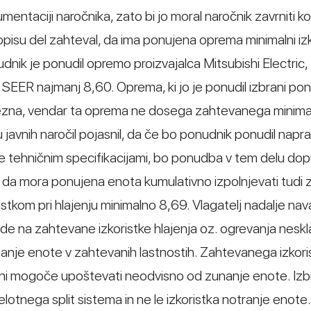
mentaciji naročnika, zato bi jo moral naročnik zavrniti ko
opisu del zahteval, da ima ponujena oprema minimalni iz
udnik je ponudil opremo proizvajalca Mitsubishi Electric
EER najmanj 8,60. Oprema, ki jo je ponudil izbrani pon
rezna, vendar ta oprema ne dosega zahtevanega minim
lu javnih naročil pojasnil, da če bo ponudnik ponudil napra
e tehničnim specifikacijami, bo ponudba v tem delu dop
, da mora ponujena enota kumulativno izpolnjevati tudi
kom pri hlajenju minimalno 8,69. Vlagatelj nadalje nava
de na zahtevane izkoristke hlajenja oz. ogrevanja neskl
nanje enote v zahtevanih lastnostih. Zahtevanega izkori
9 ni mogoče upoštevati neodvisno od zunanje enote. Izb
elotnega split sistema in ne le izkoristka notranje enote.