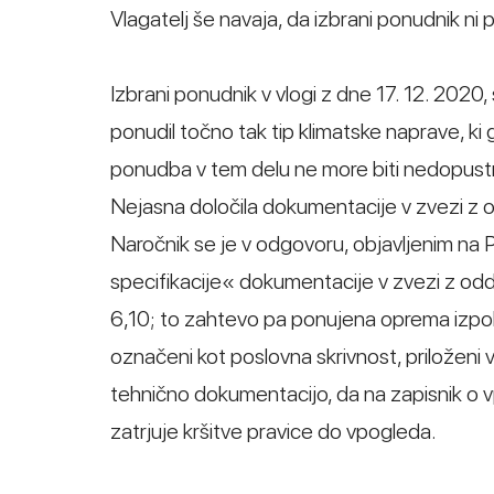
Vlagatelj še navaja, da izbrani ponudnik n
Izbrani ponudnik v vlogi z dne 17. 12. 2020, 
ponudil točno tak tip klimatske naprave, ki 
ponudba v tem delu ne more biti nedopustn
Nejasna določila dokumentacije v zvezi z o
Naročnik se je v odgovoru, objavljenim na Po
specifikacije« dokumentacije v zvezi z odda
6,10; to zahtevo pa ponujena oprema izpolnj
označeni kot poslovna skrivnost, priloženi 
tehnično dokumentacijo, da na zapisnik o v
zatrjuje kršitve pravice do vpogleda.