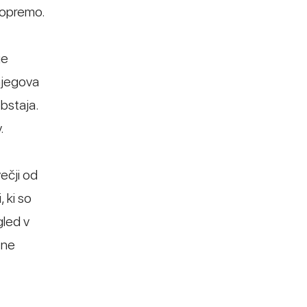
o opremo.
je
 njegova
bstaja.
.
ečji od
 ki so
gled v
 ne