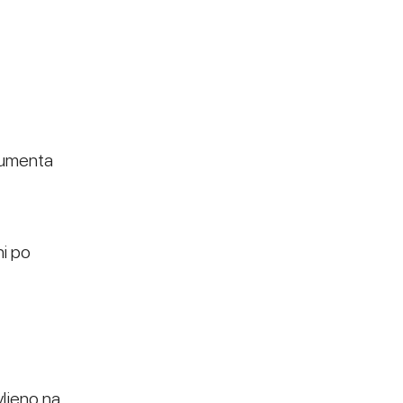
okumenta
ni po
vljeno na