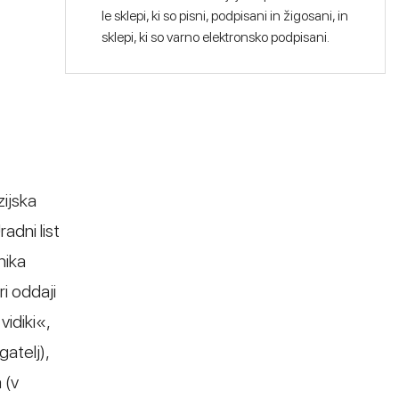
le sklepi, ki so pisni, podpisani in žigosani, in
sklepi, ki so varno elektronsko podpisani.
zijska
adni list
nika
i oddaji
vidiki«,
gatelj),
 (v