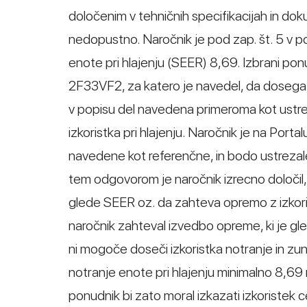
določenim v tehničnih specifikacijah in doku
nedopustno. Naročnik je pod zap. št. 5 v p
enote pri hlajenju (SEER) 8,69. Izbrani pon
2F33VF2, za katero je navedel, da dosega S
v popisu del navedena primeroma kot ust
izkoristka pri hlajenju. Naročnik je na Porta
navedene kot referenčne, in bodo ustrezal
tem odgovorom je naročnik izrecno določil
glede SEER oz. da zahteva opremo z izkorist
naročnik zahteval izvedbo opreme, ki je gle
ni mogoče doseči izkoristka notranje in zu
notranje enote pri hlajenju minimalno 8,6
ponudnik bi zato moral izkazati izkoristek c