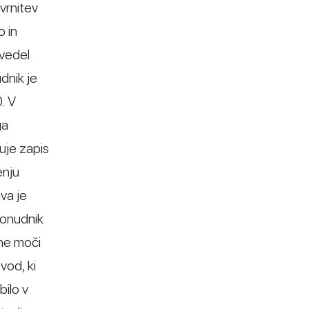
vrnitev
o in
avedel
dnik je
. V
ga
čuje zapis
enju
va je
Ponudnik
vne moči
vod, ki
bilo v