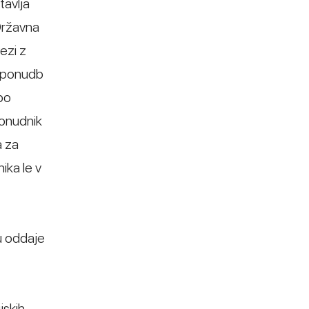
tavlja
 Državna
ezi z
a ponudb
po
ponudnik
a za
ka le v
ku oddaje
jskih