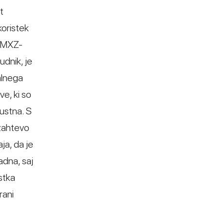
t
koristek
, MXZ-
udnik, je
alnega
ve, ki so
ustna. S
 zahtevo
ja, da je
adna, saj
stka
rani