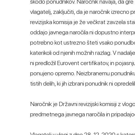
škodo ponudnikov. Naročnik navaja, da gre t
vlagatelj, zaključiti, da je naročnik izrecno
revizijska komisija je že večkrat zavzela s
oddajo javnega naročila ni dopustno interp
potrebno kot ustrezno šteti vsako ponudbo
katerikoli od njenih možnih razlag. V nadal
ni predložil Eurovent certifikatov, in pojasn
ponujeno opremo. Neizbranemu ponudniku 
tistih delih, ki jih izbrani ponudnik ni oprede
Naročnik je Državni revizijski komisiji z v
predmetnega javnega naročila in pripadaj
Vlagatelj v vlogi z dne 28. 12. 2020 s katero