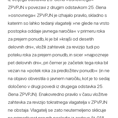
ZPVPJN v povezavi z drugim odstavkom 25. člena
»osnovnega« ZPVPJN je izhajalo pravilo, skladno s
katerim so lahko tedanji vlagatelji »ne glede na vrsto
postopka oddaje javnega naročila« v primeru roka
za prejem ponudb, ki je bil »krajši od desetih
delovnih dni«, vložili zahtevek za revizijo tudi po
poteku roka za prejem ponudb, in sicer »najpozneje
pet delovnih dni«, pri čemer je začetek tega roka bil
vezan na »potek roka za predložitev ponudb« (in ne
na objavo obvestila o javnem naročilu, kot je to sedaj
določeno v drugi povedi iz drugega odstavka 25.
člena ZPVPJN). Enakovredno pravilo v času vložitve
zahtevka za revizijo tokratnega vlagatelja v ZPVPJN
ne obstaja. Vlagatelj se zato neutemeljeno sklicuje
na primerljivost pravnih posledic iz zadeve št. 018-