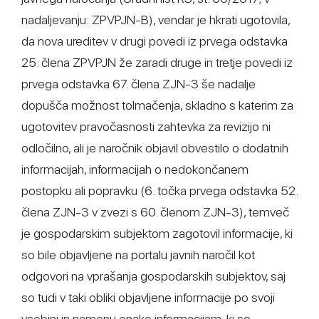
nadaljevanju: ZPVPJN-B), vendar je hkrati ugotovila,
da nova ureditev v drugi povedi iz prvega odstavka
25. člena ZPVPJN že zaradi druge in tretje povedi iz
prvega odstavka 67. člena ZJN-3 še nadalje
dopušča možnost tolmačenja, skladno s katerim za
ugotovitev pravočasnosti zahtevka za revizijo ni
odločilno, ali je naročnik objavil obvestilo o dodatnih
informacijah, informacijah o nedokončanem
postopku ali popravku (6. točka prvega odstavka 52.
člena ZJN-3 v zvezi s 60. členom ZJN-3), temveč
je gospodarskim subjektom zagotovil informacije, ki
so bile objavljene na portalu javnih naročil kot
odgovori na vprašanja gospodarskih subjektov, saj
so tudi v taki obliki objavljene informacije po svoji
vsebini in namenu enake informacijam, ki so