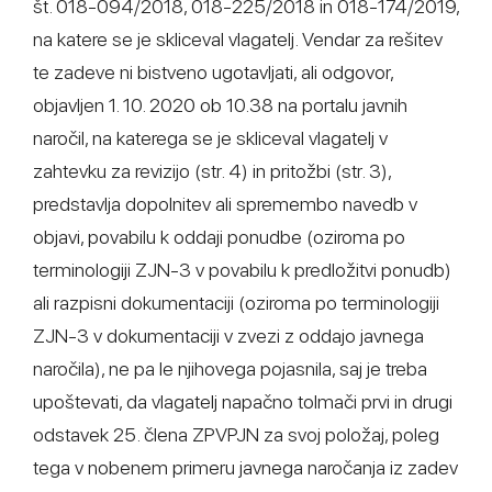
št. 018-094/2018, 018-225/2018 in 018-174/2019,
na katere se je skliceval vlagatelj. Vendar za rešitev
te zadeve ni bistveno ugotavljati, ali odgovor,
objavljen 1. 10. 2020 ob 10.38 na portalu javnih
naročil, na katerega se je skliceval vlagatelj v
zahtevku za revizijo (str. 4) in pritožbi (str. 3),
predstavlja dopolnitev ali spremembo navedb v
objavi, povabilu k oddaji ponudbe (oziroma po
terminologiji ZJN-3 v povabilu k predložitvi ponudb)
ali razpisni dokumentaciji (oziroma po terminologiji
ZJN-3 v dokumentaciji v zvezi z oddajo javnega
naročila), ne pa le njihovega pojasnila, saj je treba
upoštevati, da vlagatelj napačno tolmači prvi in drugi
odstavek 25. člena ZPVPJN za svoj položaj, poleg
tega v nobenem primeru javnega naročanja iz zadev