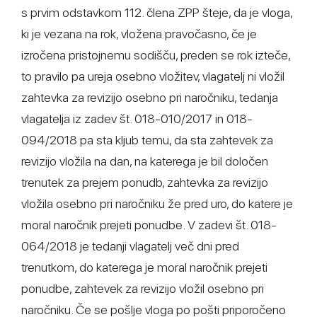
s prvim odstavkom 112. člena ZPP šteje, da je vloga,
ki je vezana na rok, vložena pravočasno, če je
izročena pristojnemu sodišču, preden se rok izteče,
to pravilo pa ureja osebno vložitev, vlagatelj ni vložil
zahtevka za revizijo osebno pri naročniku, tedanja
vlagatelja iz zadev št. 018-010/2017 in 018-
094/2018 pa sta kljub temu, da sta zahtevek za
revizijo vložila na dan, na katerega je bil določen
trenutek za prejem ponudb, zahtevka za revizijo
vložila osebno pri naročniku že pred uro, do katere je
moral naročnik prejeti ponudbe. V zadevi št. 018-
064/2018 je tedanji vlagatelj več dni pred
trenutkom, do katerega je moral naročnik prejeti
ponudbe, zahtevek za revizijo vložil osebno pri
naročniku. Če se pošlje vloga po pošti priporočeno