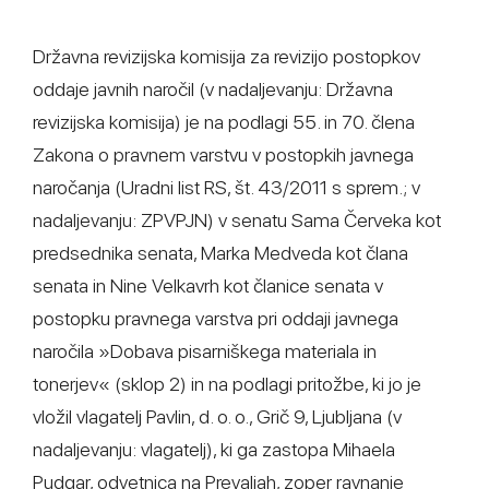
Državna revizijska komisija za revizijo postopkov
oddaje javnih naročil (v nadaljevanju: Državna
revizijska komisija) je na podlagi 55. in 70. člena
Zakona o pravnem varstvu v postopkih javnega
naročanja (Uradni list RS, št. 43/2011 s sprem.; v
nadaljevanju: ZPVPJN) v senatu Sama Červeka kot
predsednika senata, Marka Medveda kot člana
senata in Nine Velkavrh kot članice senata v
postopku pravnega varstva pri oddaji javnega
naročila »Dobava pisarniškega materiala in
tonerjev« (sklop 2) in na podlagi pritožbe, ki jo je
vložil vlagatelj Pavlin, d. o. o., Grič 9, Ljubljana (v
nadaljevanju: vlagatelj), ki ga zastopa Mihaela
Pudgar, odvetnica na Prevaljah, zoper ravnanje