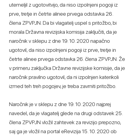
utemeljil z ugotovitvijo, da niso izpolnjeni pogoji iz
prve, tretje in četrte alinee prvega odstavka 26.
člena ZPVPJN. Da bi vlagatelj uspel s pritožbo, bi
morala Državna revizijska komisija zaključiti, da je
naročnik v sklepu z dne 19. 10. 2020 napačno
ugotovil, da niso izpolnjeni pogoji iz prve, tretje in
četrte alinee prvega odstavka 26. člena ZPVPJN. Že
v primeru zaključka Državne revizijske komisije, da je
naročnik pravilno ugotovil, da ni izpolnjen katerikoli
izmed teh treh pogojev, je treba zavrniti pritožbo.
Naročnik je v sklepu z dne 19. 10. 2020 najprej
navedel, da je vlagatelj glede na drugi odstavek 25.
člena ZPVPJN vložil zahtevek za revizijo prepozno,
saj ga je vložil na portal eRevizija 15. 10. 2020 ob