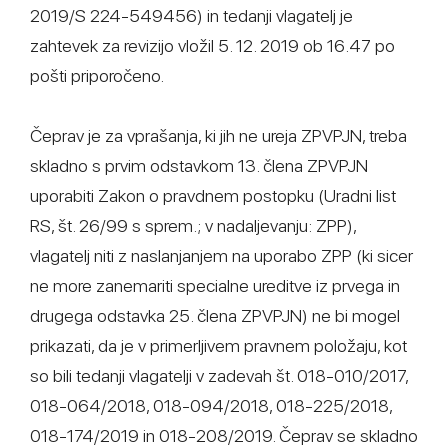
2019/S 224-549456) in tedanji vlagatelj je
zahtevek za revizijo vložil 5. 12. 2019 ob 16.47 po
pošti priporočeno.
Čeprav je za vprašanja, ki jih ne ureja ZPVPJN, treba
skladno s prvim odstavkom 13. člena ZPVPJN
uporabiti Zakon o pravdnem postopku (Uradni list
RS, št. 26/99 s sprem.; v nadaljevanju: ZPP),
vlagatelj niti z naslanjanjem na uporabo ZPP (ki sicer
ne more zanemariti specialne ureditve iz prvega in
drugega odstavka 25. člena ZPVPJN) ne bi mogel
prikazati, da je v primerljivem pravnem položaju, kot
so bili tedanji vlagatelji v zadevah št. 018-010/2017,
018-064/2018, 018-094/2018, 018-225/2018,
018-174/2019 in 018-208/2019. Čeprav se skladno