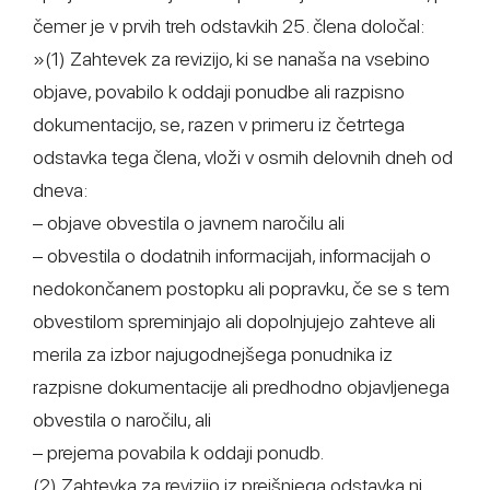
čemer je v prvih treh odstavkih 25. člena določal:
»(1) Zahtevek za revizijo, ki se nanaša na vsebino
objave, povabilo k oddaji ponudbe ali razpisno
dokumentacijo, se, razen v primeru iz četrtega
odstavka tega člena, vloži v osmih delovnih dneh od
dneva:
– objave obvestila o javnem naročilu ali
– obvestila o dodatnih informacijah, informacijah o
nedokončanem postopku ali popravku, če se s tem
obvestilom spreminjajo ali dopolnjujejo zahteve ali
merila za izbor najugodnejšega ponudnika iz
razpisne dokumentacije ali predhodno objavljenega
obvestila o naročilu, ali
– prejema povabila k oddaji ponudb.
(2) Zahtevka za revizijo iz prejšnjega odstavka ni