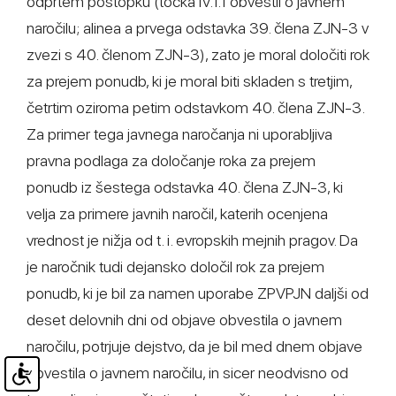
odprtem postopku (točka IV.1.1 obvestil o javnem
naročilu; alinea a prvega odstavka 39. člena ZJN-3 v
zvezi s 40. členom ZJN-3), zato je moral določiti rok
za prejem ponudb, ki je moral biti skladen s tretjim,
četrtim oziroma petim odstavkom 40. člena ZJN-3.
Za primer tega javnega naročanja ni uporabljiva
pravna podlaga za določanje roka za prejem
ponudb iz šestega odstavka 40. člena ZJN-3, ki
velja za primere javnih naročil, katerih ocenjena
vrednost je nižja od t. i. evropskih mejnih pragov. Da
je naročnik tudi dejansko določil rok za prejem
ponudb, ki je bil za namen uporabe ZPVPJN daljši od
deset delovnih dni od objave obvestila o javnem
naročilu, potrjuje dejstvo, da je bil med dnem objave
obvestila o javnem naročilu, in sicer neodvisno od