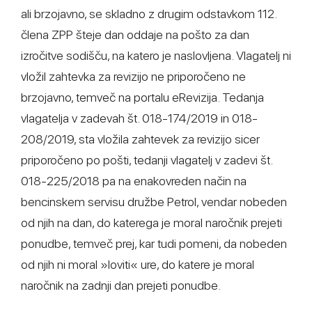
ali brzojavno, se skladno z drugim odstavkom 112.
člena ZPP šteje dan oddaje na pošto za dan
izročitve sodišču, na katero je naslovljena. Vlagatelj ni
vložil zahtevka za revizijo ne priporočeno ne
brzojavno, temveč na portalu eRevizija. Tedanja
vlagatelja v zadevah št. 018-174/2019 in 018-
208/2019, sta vložila zahtevek za revizijo sicer
priporočeno po pošti, tedanji vlagatelj v zadevi št.
018-225/2018 pa na enakovreden način na
bencinskem servisu družbe Petrol, vendar nobeden
od njih na dan, do katerega je moral naročnik prejeti
ponudbe, temveč prej, kar tudi pomeni, da nobeden
od njih ni moral »loviti« ure, do katere je moral
naročnik na zadnji dan prejeti ponudbe.