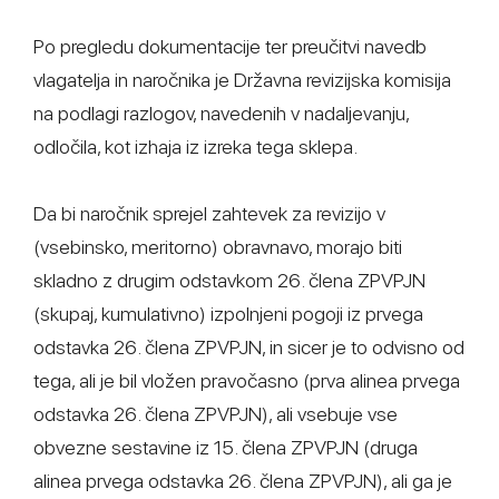
Po pregledu dokumentacije ter preučitvi navedb
vlagatelja in naročnika je Državna revizijska komisija
na podlagi razlogov, navedenih v nadaljevanju,
odločila, kot izhaja iz izreka tega sklepa.
Da bi naročnik sprejel zahtevek za revizijo v
(vsebinsko, meritorno) obravnavo, morajo biti
skladno z drugim odstavkom 26. člena ZPVPJN
(skupaj, kumulativno) izpolnjeni pogoji iz prvega
odstavka 26. člena ZPVPJN, in sicer je to odvisno od
tega, ali je bil vložen pravočasno (prva alinea prvega
odstavka 26. člena ZPVPJN), ali vsebuje vse
obvezne sestavine iz 15. člena ZPVPJN (druga
alinea prvega odstavka 26. člena ZPVPJN), ali ga je