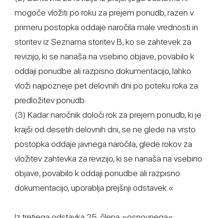
mogoče vložiti po roku za prejem ponudb, razen v
primeru postopka oddaje naročila male vrednosti in
storitev iz Seznama storitev B, ko se zahtevek za
revizijo, ki se nanaša na vsebino objave, povabilo k
oddaji ponudbe ali razpisno dokumentacijo, lahko
vloži najpozneje pet delovnih dni po poteku roka za
predložitev ponudb.
(3) Kadar naročnik določi rok za prejem ponudb, ki je
krajši od desetih delovnih dni, se ne glede na vrsto
postopka oddaje javnega naročila, glede rokov za
vložitev zahtevka za revizijo, ki se nanaša na vsebino
objave, povabilo k oddaji ponudbe ali razpisno
dokumentacijo, uporablja prejšnji odstavek.«
Iz tretjega odstavka 25. člena »osnovnega«