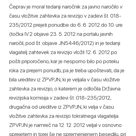
Čeprav je moral tedanji naročnik za javno naročilo v
času vložitve zahtevka za revizijo v zadevi št. 018-
235/2012 prejeti ponudbe do 6. 6. 2012 do 10. ure
(točka IV.2 objave 23. 5. 2012 na portalu javnih
naročil, pod št. objave JN5446/2012) in je tedanji
vlagatelj zahtevek za revizijo vložil 12. 6. 2012 po
pošti priporočeno, kar je nesporno bilo po poteku
roka za prejem ponudb, pa je treba upoštevati, da je
bila ureditev iz ZPVPJN, ki je veljala v času vložitve
zahtevka za revizijo, o katerem je odločila Državna
revizijska komisija v zadevi št. 018-235/2012,
drugačna od ureditve iz ZPVPJN, ki velja v času
vložitve zahtevka za revizijo tokratnega vlagatelja.
ZPVPJN je namreč na 12. 12. 2012 veljal v osnovno
sprejetem in torej še ne spremenjenem besedilu, pri