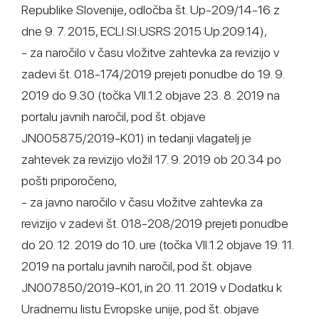
Republike Slovenije, odločba št. Up-209/14-16 z
dne 9. 7. 2015, ECLI:SI:USRS:2015:Up.209.14),
- za naročilo v času vložitve zahtevka za revizijo v
zadevi št. 018-174/2019 prejeti ponudbe do 19. 9.
2019 do 9.30 (točka VII.1.2 objave 23. 8. 2019 na
portalu javnih naročil, pod št. objave
JN005875/2019-K01) in tedanji vlagatelj je
zahtevek za revizijo vložil 17. 9. 2019 ob 20.34 po
pošti priporočeno,
- za javno naročilo v času vložitve zahtevka za
revizijo v zadevi št. 018-208/2019 prejeti ponudbe
do 20. 12. 2019 do 10. ure (točka VII.1.2 objave 19. 11.
2019 na portalu javnih naročil, pod št. objave
JN007850/2019-K01, in 20. 11. 2019 v Dodatku k
Uradnemu listu Evropske unije, pod št. objave