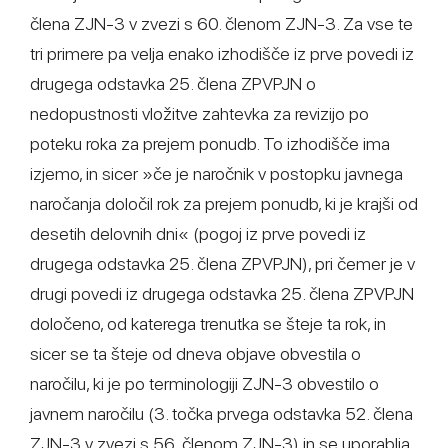
člena ZJN-3 v zvezi s 60. členom ZJN-3. Za vse te
tri primere pa velja enako izhodišče iz prve povedi iz
drugega odstavka 25. člena ZPVPJN o
nedopustnosti vložitve zahtevka za revizijo po
poteku roka za prejem ponudb. To izhodišče ima
izjemo, in sicer »če je naročnik v postopku javnega
naročanja določil rok za prejem ponudb, ki je krajši od
desetih delovnih dni« (pogoj iz prve povedi iz
drugega odstavka 25. člena ZPVPJN), pri čemer je v
drugi povedi iz drugega odstavka 25. člena ZPVPJN
določeno, od katerega trenutka se šteje ta rok, in
sicer se ta šteje od dneva objave obvestila o
naročilu, ki je po terminologiji ZJN-3 obvestilo o
javnem naročilu (3. točka prvega odstavka 52. člena
ZJN-3 v zvezi s 56. členom ZJN-3) in se uporablja