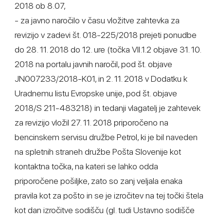
2018 ob 8.07,
- za javno naročilo v času vložitve zahtevka za
revizijo v zadevi št. 018-225/2018 prejeti ponudbe
do 28. 11. 2018 do 12. ure (točka VII.1.2 objave 31. 10.
2018 na portalu javnih naročil, pod št. objave
JN007233/2018-K01, in 2. 11. 2018 v Dodatku k
Uradnemu listu Evropske unije, pod št. objave
2018/S 211-483218) in tedanji vlagatelj je zahtevek
za revizijo vložil 27. 11. 2018 priporočeno na
bencinskem servisu družbe Petrol, ki je bil naveden
na spletnih straneh družbe Pošta Slovenije kot
kontaktna točka, na kateri se lahko odda
priporočene pošiljke, zato so zanj veljala enaka
pravila kot za pošto in se je izročitev na tej točki štela
kot dan izročitve sodišču (gl. tudi Ustavno sodišče