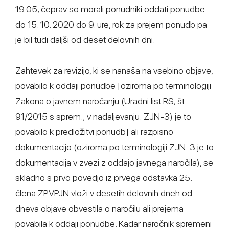
19.05, čeprav so morali ponudniki oddati ponudbe
do 15. 10. 2020 do 9. ure, rok za prejem ponudb pa
je bil tudi daljši od deset delovnih dni.
Zahtevek za revizijo, ki se nanaša na vsebino objave,
povabilo k oddaji ponudbe [oziroma po terminologiji
Zakona o javnem naročanju (Uradni list RS, št.
91/2015 s sprem.; v nadaljevanju: ZJN-3) je to
povabilo k predložitvi ponudb] ali razpisno
dokumentacijo (oziroma po terminologiji ZJN-3 je to
dokumentacija v zvezi z oddajo javnega naročila), se
skladno s prvo povedjo iz prvega odstavka 25.
člena ZPVPJN vloži v desetih delovnih dneh od
dneva objave obvestila o naročilu ali prejema
povabila k oddaji ponudbe. Kadar naročnik spremeni