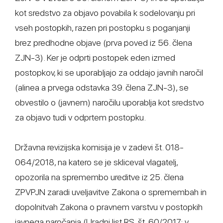
kot sredstvo za objavo povabila k sodelovanju pri
vseh postopkih, razen pri postopku s poganjanji
brez predhodne objave (prva poved iz 56. člena
ZJN-3). Ker je odprti postopek eden izmed
postopkov, ki se uporabljajo za oddajo javnih naročil
(alinea a prvega odstavka 39. člena ZJN-3), se
obvestilo o (javnem) naročilu uporablja kot sredstvo
za objavo tudi v odprtem postopku.
Državna revizijska komisija je v zadevi št. 018-
064/2018, na katero se je skliceval vlagatelj,
opozorila na spremembo ureditve iz 25. člena
ZPVPJN zaradi uveljavitve Zakona o spremembah in
dopolnitvah Zakona o pravnem varstvu v postopkih
javnega naročanja (Uradni list RS, št. 60/2017; v