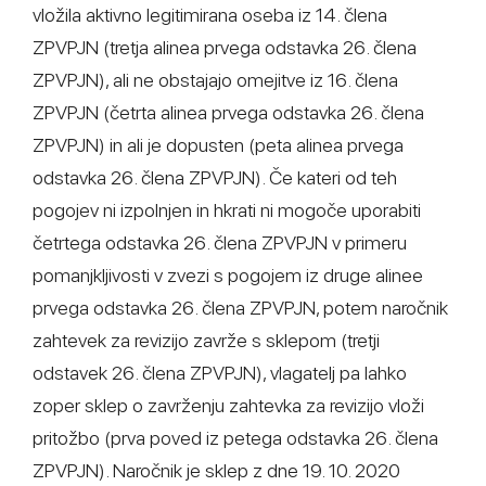
vložila aktivno legitimirana oseba iz 14. člena
ZPVPJN (tretja alinea prvega odstavka 26. člena
ZPVPJN), ali ne obstajajo omejitve iz 16. člena
ZPVPJN (četrta alinea prvega odstavka 26. člena
ZPVPJN) in ali je dopusten (peta alinea prvega
odstavka 26. člena ZPVPJN). Če kateri od teh
pogojev ni izpolnjen in hkrati ni mogoče uporabiti
četrtega odstavka 26. člena ZPVPJN v primeru
pomanjkljivosti v zvezi s pogojem iz druge alinee
prvega odstavka 26. člena ZPVPJN, potem naročnik
zahtevek za revizijo zavrže s sklepom (tretji
odstavek 26. člena ZPVPJN), vlagatelj pa lahko
zoper sklep o zavrženju zahtevka za revizijo vloži
pritožbo (prva poved iz petega odstavka 26. člena
ZPVPJN). Naročnik je sklep z dne 19. 10. 2020