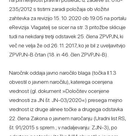
235/2012 s tistimi zaradi položaja ob vložitvi
zahtevka za revizijo 15. 10. 2020 ob 19.05 na portalu
eRevizija. Vlagatelj se sicer na str. 3 pritožbe sklicuje
tudi na nekdanji tretji odstavek 25. člena ZPVPJN, ki
več ne velja že od 26. 11. 2017, ko je bil z uveljavitvijo
ZPVPJN-B črtan (18. in 46. člen ZPVPJN-B).
Naročnik oddaja javno naročilo blaga (točka II.1.3
obvestil o javnem naročilu), katerega ocenjena
vrednost (gl. dokument »Določitev ocenjene
vrednosti za JN št. JN-03/2020«) presega mejno
vrednost iz druge alinee točke a drugega odstavka
22. člena Zakona o javnem naročanju (Uradni list RS,
št. 91/2015 s sprem.; v nadaljevanju: ZJN-3), po