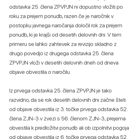
odstavka 25. člena ZPVPJN ni dopustno vložiti po
roku za prejem ponudb, razen če je naročnik v
postopku javnega naročanja določil rok za prejem
ponudb, ki je krajši od desetih delovnih dni. V tem
primeru se lahko zahtevek za revizijo skladno z
drugo povedjo iz drugega odstavka 25. člena
ZPVPJN vloži v desetih delovnih dneh od dneva
objave obvestila o naročilu.
Iz prvega odstavka 25. člena ZPVPJN je tako
razvidno, da se rok desetih delovnih dni začne šteti
od objave obvestila iz 3. točke prvega odstavka 52.
člena ZJN-3 v zvezi s 56. členom ZJN-3, prejema
obvestila k predložitvi ponudb ali ob izpolnitvi pogoja
od objave obvestila iz 6. točke prvega odstavka 52.