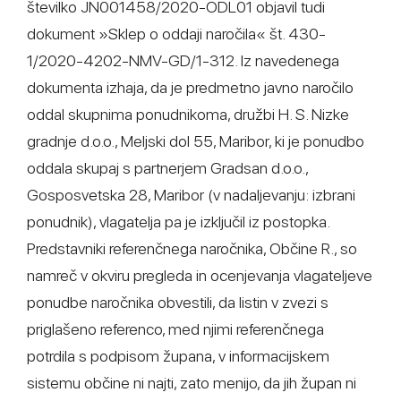
številko JN001458/2020-ODL01 objavil tudi
dokument »Sklep o oddaji naročila« št. 430-
1/2020-4202-NMV-GD/1-312. Iz navedenega
dokumenta izhaja, da je predmetno javno naročilo
oddal skupnima ponudnikoma, družbi H. S. Nizke
gradnje d.o.o., Meljski dol 55, Maribor, ki je ponudbo
oddala skupaj s partnerjem Gradsan d.o.o.,
Gosposvetska 28, Maribor (v nadaljevanju: izbrani
ponudnik), vlagatelja pa je izključil iz postopka.
Predstavniki referenčnega naročnika, Občine R., so
namreč v okviru pregleda in ocenjevanja vlagateljeve
ponudbe naročnika obvestili, da listin v zvezi s
priglašeno referenco, med njimi referenčnega
potrdila s podpisom župana, v informacijskem
sistemu občine ni najti, zato menijo, da jih župan ni