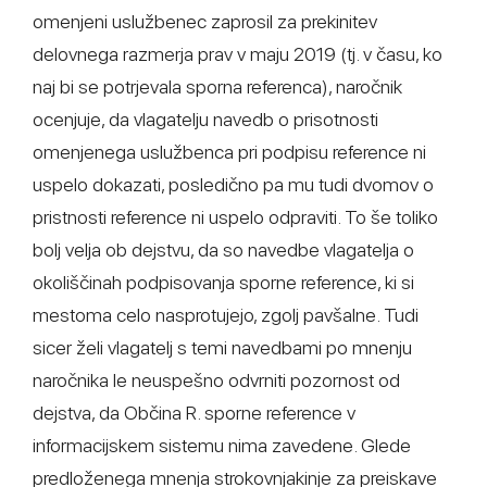
omenjeni uslužbenec zaprosil za prekinitev
delovnega razmerja prav v maju 2019 (tj. v času, ko
naj bi se potrjevala sporna referenca), naročnik
ocenjuje, da vlagatelju navedb o prisotnosti
omenjenega uslužbenca pri podpisu reference ni
uspelo dokazati, posledično pa mu tudi dvomov o
pristnosti reference ni uspelo odpraviti. To še toliko
bolj velja ob dejstvu, da so navedbe vlagatelja o
okoliščinah podpisovanja sporne reference, ki si
mestoma celo nasprotujejo, zgolj pavšalne. Tudi
sicer želi vlagatelj s temi navedbami po mnenju
naročnika le neuspešno odvrniti pozornost od
dejstva, da Občina R. sporne reference v
informacijskem sistemu nima zavedene. Glede
predloženega mnenja strokovnjakinje za preiskave