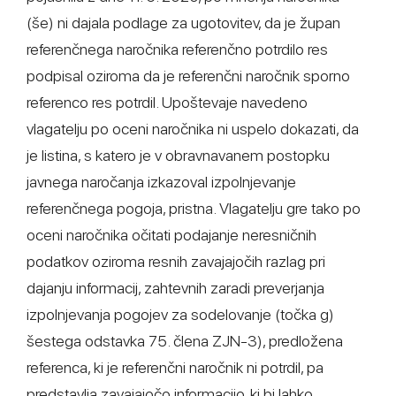
(še) ni dajala podlage za ugotovitev, da je župan
referenčnega naročnika referenčno potrdilo res
podpisal oziroma da je referenčni naročnik sporno
referenco res potrdil. Upoštevaje navedeno
vlagatelju po oceni naročnika ni uspelo dokazati, da
je listina, s katero je v obravnavanem postopku
javnega naročanja izkazoval izpolnjevanje
referenčnega pogoja, pristna. Vlagatelju gre tako po
oceni naročnika očitati podajanje neresničnih
podatkov oziroma resnih zavajajočih razlag pri
dajanju informacij, zahtevnih zaradi preverjanja
izpolnjevanja pogojev za sodelovanje (točka g)
šestega odstavka 75. člena ZJN-3), predložena
referenca, ki je referenčni naročnik ni potrdil, pa
predstavlja zavajajočo informacijo, ki bi lahko