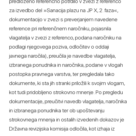
predloženo referenčno potrdilo v zvezi z referenco
za izvedbo del »Sanacija plazu na JP X, 2. faza«,
dokumentacijo v zvezi s preverjanjem navedene
reference pri referenčnem naročniku, pojasnila
vlagatelja v zvezi z referenco, podana naročniku na
podlagi njegovega poziva, odločitev o oddaji
javnega naročila), preučila je navedbe vlagatelja,
izbranega ponudnika in naročnika, podane v vlogah
postopka pravnega varstva, ter pregledala tako
dokumente, ki sta jih stranki priložili k svojim vlogam,
kot tudi pridobljeno strokovno mnenje. Po pregledu
dokumentacije, preučitvi navedb vlagatelja, naročnika
in izbranega ponudnika ter ob upoštevanju
strokovnega mnenja in ostalih izvedenih dokazov je
Državna revizijska komisija odločila, kot izhaja iz