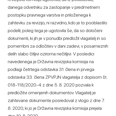
danega odvetniku za zastopanje v predmetnem
postopku pravnega varstva in priloženega k
zahtevku za revizijo, ni razvidno, kdo je to pooblastilo
podelil, poleg tega je ugotovila še, da so določeni
dokumenti, ki jih je v ponudbi predložil vlagatelj in so
pomembni za odločitev v dani zadevi, v posameznih
delih slabo čitljivi oziroma nečitljivi. V posledici
navedenega je Državna revizijska komisija na
podlagi četrtega odstavka 31. člena in prvega
odstavka 33. člena ZPVPJN vlagatelja z dopisom št.
018-118/2020-4 z dne 5. 8. 2020 pozvala k
predložitvi omenjenih dokumentov. Vlagatelj je
zahtevane dokumente posredoval z vlogo z dne 7.
8. 2020, ki jo je Državna revizijska komisija prejela
dne 10. 8. 2020.