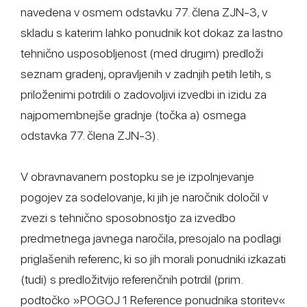
navedena v osmem odstavku 77. člena ZJN-3, v
skladu s katerim lahko ponudnik kot dokaz za lastno
tehnično usposobljenost (med drugim) predloži
seznam gradenj, opravljenih v zadnjih petih letih, s
priloženimi potrdili o zadovoljivi izvedbi in izidu za
najpomembnejše gradnje (točka a) osmega
odstavka 77. člena ZJN-3).
V obravnavanem postopku se je izpolnjevanje
pogojev za sodelovanje, ki jih je naročnik določil v
zvezi s tehnično sposobnostjo za izvedbo
predmetnega javnega naročila, presojalo na podlagi
priglašenih referenc, ki so jih morali ponudniki izkazati
(tudi) s predložitvijo referenčnih potrdil (prim.
podtočko »POGOJ 1 Reference ponudnika storitev«