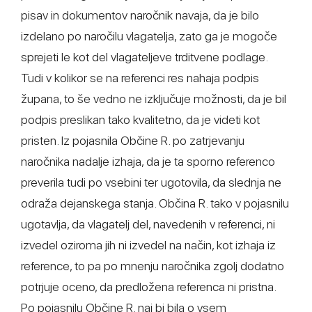
pisav in dokumentov naročnik navaja, da je bilo
izdelano po naročilu vlagatelja, zato ga je mogoče
sprejeti le kot del vlagateljeve trditvene podlage.
Tudi v kolikor se na referenci res nahaja podpis
župana, to še vedno ne izključuje možnosti, da je bil
podpis preslikan tako kvalitetno, da je videti kot
pristen. Iz pojasnila Občine R. po zatrjevanju
naročnika nadalje izhaja, da je ta sporno referenco
preverila tudi po vsebini ter ugotovila, da slednja ne
odraža dejanskega stanja. Občina R. tako v pojasnilu
ugotavlja, da vlagatelj del, navedenih v referenci, ni
izvedel oziroma jih ni izvedel na način, kot izhaja iz
reference, to pa po mnenju naročnika zgolj dodatno
potrjuje oceno, da predložena referenca ni pristna.
Po pojasnilu Občine R. naj bi bila o vsem