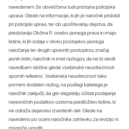
navedenem že obveščena tudi pristojna policijska
uprava. Glede na informacije, ki jih je naročnik pridobil
pri policijski upravi, ter ob upoštevanju dejstva, da
predstavlja Občina R. osebo javnega prava in imajo
listine, ki jih izdaja v okviru postopkov javnega
naročanja ter drugih upravnih postopkov, značaj
javnih listin, naročnik ni imel razlogov, da ne bi sledil
navedbam občine glede vsebinske neustreznosti
spornih referenc. Vsebinska neustreznost tako
pomeni dodaten razlog, na podlagi katerega je
naročnik zaključil, da gre vlagatelju očitati podajanje
neresničnih podatkov oziroma predložitev listine, ki
ne odraža dejansko izvedenih del. Glede na
navedeno po oceni naročnika zahtevku za revizijo ni
mogoče ugoditi.