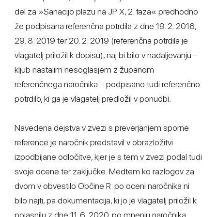
del za »Sanacijo plazu na JP X, 2. faza« predhodno
že podpisana referenčna potrdila z dne 19. 2. 2016,
29. 8. 2019 ter 20. 2. 2019 (referenčna potrdila je
vlagatelj priložil k dopisu), naj bi bilo v nadaljevanju –
kljub nastalim nesoglasjem z županom
referenčnega naročnika – podpisano tudi referenčno
potrdilo, ki ga je vlagatelj predložil v ponudbi.
Navedena dejstva v zvezi s preverjanjem sporne
reference je naročnik predstavil v obrazložitvi
izpodbijane odločitve, kjer je s tem v zvezi podal tudi
svoje ocene ter zaključke. Medtem ko razlogov za
dvom v obvestilo Občine R. po oceni naročnika ni
bilo najti, pa dokumentacija, ki jo je vlagatelj priložil k
pojasnilu z dne 11. 6. 2020, po mnenju naročnika