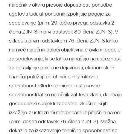
naročnik v okviru presoje dopustnosti ponudbe
ugotoviti tudi, ali ponudnik izpolnjuje pogoje za
sodelovanje (prim. 29. točko prvega odstavka 2.
člena ZJN-3 in prvi odstavek 89. člena ZJN-3). V
skladu s prvim odstavkom 76. člena ZJN-3 lahko
namreč naročnik določi objektivna pravila in pogoje
za sodelovanje, ki se lahko nanašajo na ustreznost
za opravljanje poklicne dejavnosti, ekonomski in
finančni položaj ter tehnično in strokovno
sposobnost. Glede tehnične in strokovne
sposobnosti lahko naročnik zahteva zlasti, da imajo
gospodarski subjekti zadostne izkušnje, ki jih
izkažejo z ustreznimi referencami iz prejšnjih naročil
(prim. deseti odstavek 76. člena ZJN-3). Možna
dokazila za izkazovanje tehnične sposobnosti so