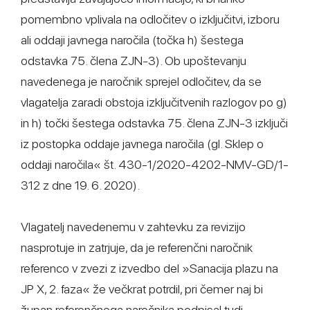
pomembno vplivala na odločitev o izključitvi, izboru
ali oddaji javnega naročila (točka h) šestega
odstavka 75. člena ZJN-3). Ob upoštevanju
navedenega je naročnik sprejel odločitev, da se
vlagatelja zaradi obstoja izključitvenih razlogov po g)
in h) točki šestega odstavka 75. člena ZJN-3 izključi
iz postopka oddaje javnega naročila (gl. Sklep o
oddaji naročila« št. 430-1/2020-4202-NMV-GD/1-
312 z dne 19. 6. 2020).
Vlagatelj navedenemu v zahtevku za revizijo
nasprotuje in zatrjuje, da je referenčni naročnik
referenco v zvezi z izvedbo del »Sanacija plazu na
JP X, 2. faza« že večkrat potrdil, pri čemer naj bi
župan referenčnega naročnika podpisal tudi