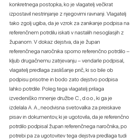
konkretnega postopka, ko je vlagatelj večkrat
izpostavil nestrinjanje z njegovimi ravnanji. Vlagatelj
tako zgolj ugiba, da je vzrok za zanikanje podpisa na
referenčnem potrdilu iskati v nastalih nesoglasjih z
županom. V dokaz dejstva, da je župan
referenčnega naročnika sporno referenčno potrdilo –
kljub drugačnemu zatrjevanju – vendarle podpisal,
vlagatelj predlaga zaslišanje prič, ki so bile ob
podpisu prisotne in bodo zato dejstvo podpisa
lahko potrdile. Poleg tega vlagatelj prilaga
izvedeniško mnenje družbe C., d.o.o., ki ga je
izdelala A. A., neodvisna svetovalka za preiskave
pisav in dokumentov, ki je ugotovila, da je referenčno
potrdilo podpisal župan referenčnega naročnika, po
potrebi pa za ugotovitev tega dejstva predlaga tudi