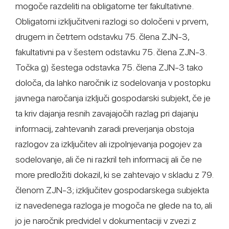
mogoče razdeliti na obligatorne ter fakultativne.
Obligatorni izključitveni razlogi so določeni v prvem,
drugem in četrtem odstavku 75. člena ZJN-3,
fakultativni pa v šestem odstavku 75. člena ZJN-3.
Točka g) šestega odstavka 75. člena ZJN-3 tako
določa, da lahko naročnik iz sodelovanja v postopku
javnega naročanja izključi gospodarski subjekt, če je
ta kriv dajanja resnih zavajajočih razlag pri dajanju
informacij, zahtevanih zaradi preverjanja obstoja
razlogov za izključitev ali izpolnjevanja pogojev za
sodelovanje, ali če ni razkril teh informacij ali če ne
more predložiti dokazil, ki se zahtevajo v skladu z 79.
členom ZJN-3; izključitev gospodarskega subjekta
iz navedenega razloga je mogoča ne glede na to, ali
jo je naročnik predvidel v dokumentaciji v zvezi z