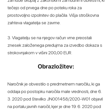
zamude skupaj z zakonskimi zamudnimi obrestmi, ki
tečejo od prvega dne po poteku roka za
prostovoljno izpolnitev do plačila. Višja stroškovna
zahteva vlagatelja se zavrne.
3. Vlagatelju se na njegov račun vrne preostali
znesek založenega predujma za izvedbo dokaza s
strokovnjakom v višini 200,00 EUR.
Obrazložitev:
Naročnik je obvestilo o predmetnem naročilu, ki ga
oddaja po postopku naročila male vrednosti, dne 6.
3. 2020 pod številko JN001458/2020-W01 objavil
na portalu javnih naročil, kjer je dne 19. 6. 2020 pod