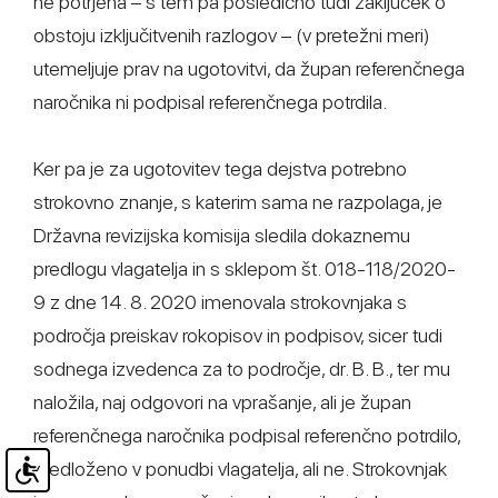
ne potrjena – s tem pa posledično tudi zaključek o
obstoju izključitvenih razlogov – (v pretežni meri)
utemeljuje prav na ugotovitvi, da župan referenčnega
naročnika ni podpisal referenčnega potrdila.
Ker pa je za ugotovitev tega dejstva potrebno
strokovno znanje, s katerim sama ne razpolaga, je
Državna revizijska komisija sledila dokaznemu
predlogu vlagatelja in s sklepom št. 018-118/2020-
9 z dne 14. 8. 2020 imenovala strokovnjaka s
področja preiskav rokopisov in podpisov, sicer tudi
sodnega izvedenca za to področje, dr. B. B., ter mu
naložila, naj odgovori na vprašanje, ali je župan
referenčnega naročnika podpisal referenčno potrdilo,
predloženo v ponudbi vlagatelja, ali ne. Strokovnjak