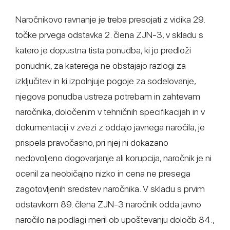
Naročnikovo ravnanje je treba presojati z vidika 29.
točke prvega odstavka 2. člena ZJN-3, v skladu s
katero je dopustna tista ponudba, ki jo predloži
ponudnik, za katerega ne obstajajo razlogi za
izključitev in ki izpolnjuje pogoje za sodelovanje,
njegova ponudba ustreza potrebam in zahtevam
naročnika, določenim v tehničnih specifikacijah in v
dokumentaciji v zvezi z oddajo javnega naročila, je
prispela pravočasno, pri njej ni dokazano
nedovoljeno dogovarjanje ali korupcija, naročnik je ni
ocenil za neobičajno nizko in cena ne presega
zagotovljenih sredstev naročnika. V skladu s prvim
odstavkom 89. člena ZJN-3 naročnik odda javno
naročilo na podlagi meril ob upoštevanju določb 84.,