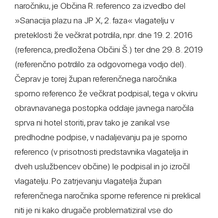
naročniku, je Občina R. referenco za izvedbo del
»Sanacija plazu na JP X, 2. faza« vlagatelju v
preteklosti že večkrat potrdila, npr. dne 19. 2. 2016
(referenca, predložena Občini Š.) ter dne 29. 8. 2019
(referenčno potrdilo za odgovornega vodjo del).
Čeprav je torej župan referenčnega naročnika
sporno referenco že večkrat podpisal, tega v okviru
obravnavanega postopka oddaje javnega naročila
sprva ni hotel storiti, prav tako je zanikal vse
predhodne podpise, v nadaljevanju pa je sporno
referenco (v prisotnosti predstavnika vlagatelja in
dveh uslužbencev občine) le podpisal in jo izročil
vlagatelju. Po zatrjevanju vlagatelja župan
referenčnega naročnika sporne reference ni preklical
niti je ni kako drugače problematiziral vse do