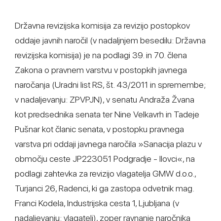
Državna revizijska komisija za revizijo postopkov
oddaje javnih naročil (v nadaljnjem besedilu: Državna
revizijska komisija) je na podlagi 39. in 70. člena
Zakona o pravnem varstvu v postopkih javnega
naročanja (Uradni list RS, št. 43/2011 in spremembe;
v nadaljevanju: ZPVPJN), v senatu Andraža Žvana
kot predsednika senata ter Nine Velkavrh in Tadeje
Pušnar kot članic senata, v postopku pravnega
varstva pri oddaji javnega naročila »Sanacija plazu v
območju ceste JP223051 Podgradje - Ilovci«, na
podlagi zahtevka za revizijo vlagatelja GMW d.o.o.,
Turjanci 26, Radenci, ki ga zastopa odvetnik mag.
Franci Kodela, Industrijska cesta 1, Ljubljana (v
nadaljevanju: vlagatelj), zoper ravnanje naročnika