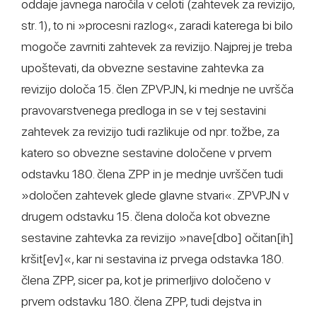
oddaje javnega naročila v celoti (zahtevek za revizijo,
str. 1), to ni »procesni razlog«, zaradi katerega bi bilo
mogoče zavrniti zahtevek za revizijo. Najprej je treba
upoštevati, da obvezne sestavine zahtevka za
revizijo določa 15. člen ZPVPJN, ki mednje ne uvršča
pravovarstvenega predloga in se v tej sestavini
zahtevek za revizijo tudi razlikuje od npr. tožbe, za
katero so obvezne sestavine določene v prvem
odstavku 180. člena ZPP in je mednje uvrščen tudi
»določen zahtevek glede glavne stvari«. ZPVPJN v
drugem odstavku 15. člena določa kot obvezne
sestavine zahtevka za revizijo »nave[dbo] očitan[ih]
kršit[ev]«, kar ni sestavina iz prvega odstavka 180.
člena ZPP, sicer pa, kot je primerljivo določeno v
prvem odstavku 180. člena ZPP, tudi dejstva in