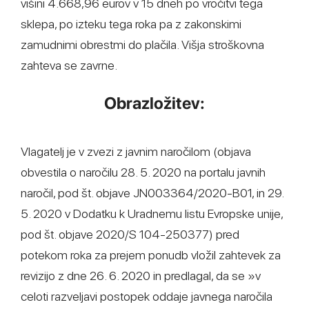
višini 4.668,96 eurov v 15 dneh po vročitvi tega
sklepa, po izteku tega roka pa z zakonskimi
zamudnimi obrestmi do plačila. Višja stroškovna
zahteva se zavrne.
Obrazložitev:
Vlagatelj je v zvezi z javnim naročilom (objava
obvestila o naročilu 28. 5. 2020 na portalu javnih
naročil, pod št. objave JN003364/2020-B01, in 29.
5. 2020 v Dodatku k Uradnemu listu Evropske unije,
pod št. objave 2020/S 104-250377) pred
potekom roka za prejem ponudb vložil zahtevek za
revizijo z dne 26. 6. 2020 in predlagal, da se »v
celoti razveljavi postopek oddaje javnega naročila