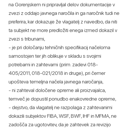
na Gorenjskem ni pripravljal delov dokumentacije v
zvezi z oddajo javnega naročila in ga naročnik tudi ne
preferira, kar dokazuje že vlagatelj z navedbo, da niti
ta subjekt ne more predložiti enega izmed dokazil v
zvezi s tribunami,
- je pri določanju tehničnih specifikacij načeloma
samostojen ter jih oblikuje v skladu s svojimi
potrebami in zahtevami (prim. zadevi 018-
405/2011, 018-021/2018 in druge), pri čemer
upošteva temeljna načela javnega naročanja,
- ni zahteval določene opreme ali proizvajalca,
temveč je dopustil ponudbo enakovredne opreme,
- dejstvo, da vlagatelj ne razpolaga z zahtevanimi
dokazili subjektov FIBA, WSF, BWF, IHF in MFMA, ne
zadošča za ugotovitev, da je zahtevek za revizijo