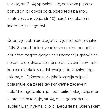
revizijo, str. 3–4) vplivalo na to, da rok za pripravo
ponudb ni bil dovolj dolg, poleg tega pa (npr.
zahtevek za revizijo, str. 16) naročnik nekaterih
informacij ni zagotovil.
Čeprav je treba pred ugotovitvijo morebitne kršitve
ZJN-3 zaradi določitve roka za prejem ponudb in
opustitve zagotavljanja vseh informacij ugotoviti še
nekatera dejstva, o čemer se bo Državna revizijska
komisija izrekala v nadaljevanju obrazložitve tega
sklepa, pa Državna revizijska komisija najprej
pojasnjuje, da za rešitev konkretne zadeve ni
odločilno ugotoviti, ali je treba pritrditi vlagatelju (npr.
zahtevek za revizijo, str. 4), da je gospodarski
subjekt Elan Inventa, d. o. o., Begunje na Gorenjskem