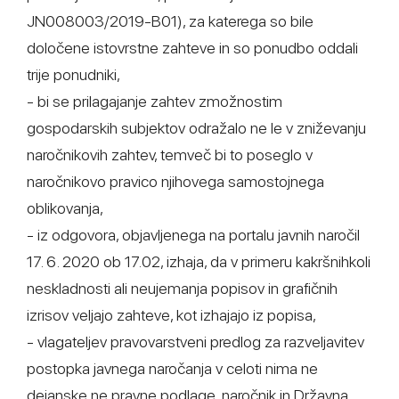
JN008003/2019-B01), za katerega so bile
določene istovrstne zahteve in so ponudbo oddali
trije ponudniki,
- bi se prilagajanje zahtev zmožnostim
gospodarskih subjektov odražalo ne le v zniževanju
naročnikovih zahtev, temveč bi to poseglo v
naročnikovo pravico njihovega samostojnega
oblikovanja,
- iz odgovora, objavljenega na portalu javnih naročil
17. 6. 2020 ob 17.02, izhaja, da v primeru kakršnihkoli
neskladnosti ali neujemanja popisov in grafičnih
izrisov veljajo zahteve, kot izhajajo iz popisa,
- vlagateljev pravovarstveni predlog za razveljavitev
postopka javnega naročanja v celoti nima ne
dejanske ne pravne podlage, naročnik in Državna