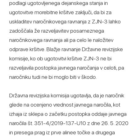
podlagi ugotovljenega dejanskega stanja in
ugotovitve morebitne kršitve zaključi, da bi za
uskladitev naročnikovega ravnanja z ZJN-3 lahko
zadoščala že razveljavitev posameznega
naročnikovega ravnanja ali pa celo le naložitev
odprave kršitve. Blažje ravnanje Državne revizijske
komisije, ko ob ugotovitvi kršitve ZJN-3 ne bi
razveljavila postopka javnega naročanja v celoti, pa
naročniku tudi ne bi moglo biti v škodo.
Državna revizijska komisija ugotavlja, da je naročnik
glede na ocenjeno vrednost javnega naročila, kot
izhaja iz sklepa o začetku postopka oddaje javnega
naročila št. 351-4/2019-137-U10 z dne 26. 5. 2020
in presega prag iz prve alinee točke a drugega