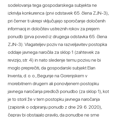
sodelovanja tega gospodarskega subjekta ne
izkrivlja konkurenca (prvi odstavek 65. člena ZJN-3),
pri čemer ti ukrepi vključujejo sporočanje določenih
informacij in določitev ustreznih rokov za prejem
ponudb (prva poved iz drugega odstavka 65. člena
ZJN-3). Vlagateljev poziv na razveljavitev postopka
oddaje javnega naročila za sklop 1 (zahtevek za
revizijo, str. 4) in nato sledenje temu pozivu ne bi
moglo preprečiti, da gospodarski subjekt Elan
Inventa, d. o. o., Begunje na Gorenjskem v
morebitnem drugem ali ponovljenem postopku
javnega naročanja predloži ponudbo (za sklop 1), kot
je to storil že v tem postopku javnega naročanja
(zapisnik o odpiranju ponudb z dne 29. 6. 2020),
čeprav bi obstajalo pravilo, da ponudbe ne sme