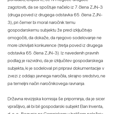
zagotoviti, da se spoštuje načelo iz 7. člena ZJN-3
(druga poved iz drugega odstavka 65. člena ZJN-
3), pri čemer bi moral naročnik temu
gospodarskemu subjektu že pred izključitvijo
omogočiti, da dokaže, da njegovo sodelovanje ne
more izkrivljati konkurence (tretja poved iz drugega
odstavka 65. člena ZJN-3). Iz navedenih pravnih
podlag je razvidno, da je izključitev gospodarskega
subjekta, ki je sodeloval pri pripravi dokumentacije v
zvezi z oddajo javnega naročila, skrajno sredstvo, ne
pa temeljni način naročnikovega ravnanja.
Državna revizijska komisija še pripominja, da je sicer
vprašljivo, ali bi bil gospodarski subjekt Elan Inventa,
d. o. o., Begunje na Gorenjskem v boljšem položaju,