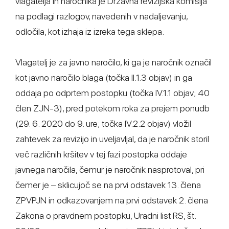
vlagatelja in naročnika je Državna revizijska komisija
na podlagi razlogov, navedenih v nadaljevanju,
odločila, kot izhaja iz izreka tega sklepa.
Vlagatelj je za javno naročilo, ki ga je naročnik označil
kot javno naročilo blaga (točka II.1.3 objav) in ga
oddaja po odprtem postopku (točka IV.1.1 objav; 40
člen ZJN-3), pred potekom roka za prejem ponudb
(29. 6. 2020 do 9. ure; točka IV.2.2 objav) vložil
zahtevek za revizijo in uveljavljal, da je naročnik storil
več različnih kršitev v tej fazi postopka oddaje
javnega naročila, čemur je naročnik nasprotoval, pri
čemer je – sklicujoč se na prvi odstavek 13. člena
ZPVPJN in odkazovanjem na prvi odstavek 2. člena
Zakona o pravdnem postopku, Uradni list RS, št.