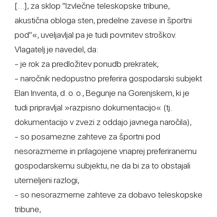
[…], za sklop "Izvlečne teleskopske tribune,
akustična obloga sten, predelne zavese in športni
pod"«, uveljavljal pa je tudi povrnitev stroškov.
Vlagatelj je navedel, da:
- je rok za predložitev ponudb prekratek,
- naročnik nedopustno preferira gospodarski subjekt
Elan Inventa, d. o. o., Begunje na Gorenjskem, ki je
tudi pripravljal »razpisno dokumentacijo« (tj.
dokumentacijo v zvezi z oddajo javnega naročila),
- so posamezne zahteve za športni pod
nesorazmerne in prilagojene vnaprej preferiranemu
gospodarskemu subjektu, ne da bi za to obstajali
utemeljeni razlogi,
- so nesorazmerne zahteve za dobavo teleskopske
tribune,