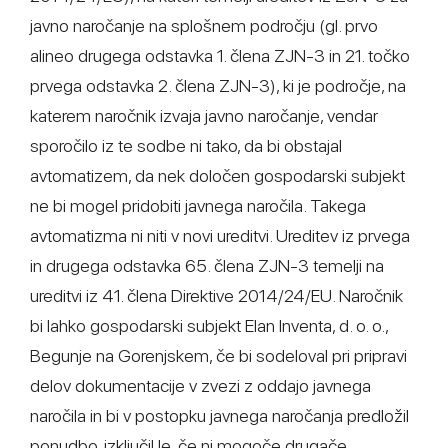
javno naročanje na splošnem področju (gl. prvo
alineo drugega odstavka 1. člena ZJN-3 in 21. točko
prvega odstavka 2. člena ZJN-3), ki je področje, na
katerem naročnik izvaja javno naročanje, vendar
sporočilo iz te sodbe ni tako, da bi obstajal
avtomatizem, da nek določen gospodarski subjekt
ne bi mogel pridobiti javnega naročila. Takega
avtomatizma ni niti v novi ureditvi. Ureditev iz prvega
in drugega odstavka 65. člena ZJN-3 temelji na
ureditvi iz 41. člena Direktive 2014/24/EU. Naročnik
bi lahko gospodarski subjekt Elan Inventa, d. o. o.,
Begunje na Gorenjskem, če bi sodeloval pri pripravi
delov dokumentacije v zvezi z oddajo javnega
naročila in bi v postopku javnega naročanja predložil
ponudbo, izključil le, če ni mogoče drugače