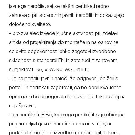
javnega naročila, saj se takšni certifikati redno
zahtevajo pri istovrstnih javnih naročilih in dokazujejo
določeno kvaliteto,
- proizvajalec izvede ključne aktivnosti pri izdelavi
artikla od projektiranja do montaže in na osnovi te
celovite odgovornosti lahko zagotovi izvedbene
skladnosti s standardi EN in zato tudi z zahtevami
subjektov FIBA, »BWS«, WSF in IHF,
- je na portalu javnih naročil že odgovoril, da želi s
potrdili in certifikati zagotoviti, da bo dobil kvalitetno
opremo, ki bo omogočala tudi izvedbo tekmovanj na
najvišji ravni,
- pri certifikatu FIBA, katerega predložitev je običajna
pri primerljivih javnih naročilih doma in v tujini, ni
podana le možnost izvedbe mednarodnih tekem,