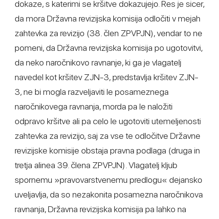
dokaze, s katerimi se kršitve dokazujejo. Res je sicer,
da mora Državna revizijska komisija odločiti v mejah
zahtevka za revizijo (38. člen ZPVPJN), vendar to ne
pomeni, da Državna revizijska komisija po ugotovitvi,
da neko naročnikovo ravnanje, ki ga je vlagatelj
navedel kot kršitev ZJN-3, predstavlja kršitev ZJN-
3, ne bi mogla razveljaviti le posameznega
naročnikovega ravnanja, morda pa le naložiti
odpravo kršitve ali pa celo le ugotoviti utemeljenosti
zahtevka za revizijo, saj za vse te odločitve Državne
revizijske komisije obstaja pravna podlaga (druga in
tretja alinea 39. člena ZPVPJN). Vlagatelj kljub
spornemu »pravovarstvenemu predlogu« dejansko
uveljavlja, da so nezakonita posamezna naročnikova
ravnanja, Državna revizijska komisija pa lahko na