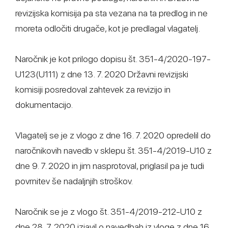
revizijska komisija pa sta vezana na ta predlog in ne
moreta odločiti drugače, kot je predlagal vlagatelj.
Naročnik je kot prilogo dopisu št. 351-4/2020-197-
U123(U111) z dne 13. 7. 2020 Državni revizijski
komisiji posredoval zahtevek za revizijo in
dokumentacijo.
Vlagatelj se je z vlogo z dne 16. 7. 2020 opredelil do
naročnikovih navedb v sklepu št. 351-4/2019-U10 z
dne 9. 7. 2020 in jim nasprotoval, priglasil pa je tudi
povrnitev še nadaljnjih stroškov.
Naročnik se je z vlogo št. 351-4/2019-212-U10 z
dne 28. 7. 2020 izjavil o navedbah iz vloge z dne 16.