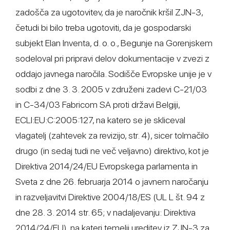
zadošča za ugotovitev, da je naročnik kršil ZJN-3,
četudi bi bilo treba ugotoviti, da je gospodarski
subjekt Elan Inventa, d. o. o., Begunje na Gorenjskem
sodeloval pri pripravi delov dokumentacije v zvezi z
oddajo javnega naročila. Sodišče Evropske unije je v
sodbi z dne 3. 3. 2005 v združeni zadevi C-21/03
in C-34/03 Fabricom SA proti državi Belgiji,
ECLI:EU:C:2005:127, na katero se je skliceval
vlagatelj (zahtevek za revizijo, str. 4), sicer tolmačilo
drugo (in sedaj tudi ne več veljavno) direktivo, kot je
Direktiva 2014/24/EU Evropskega parlamenta in
Sveta z dne 26. februarja 2014 o javnem naročanju
in razveljavitvi Direktive 2004/18/ES (UL L št. 94 z
dne 28. 3. 2014 str. 65; v nadaljevanju: Direktiva
2014/24/EU), na kateri temelji ureditev iz ZJN-3 za