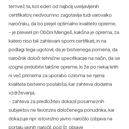
temveč ta, kot eden od najbolj uveljavljenih
certifikatov, nedvoumno zagotavlja tudi varovalko
naročniku, da bo prejel optimalno kvaliteto opreme,
- je preveril pri Občini Mengeš, kakšna je oprema, za
katero niso bili zahtevani sporni certifikati, in na
podlagi tega ugotovil, da je bistvenega pomena, da
naročnik določi tehnične specifikacije na način, da se
izogne pridobitvi takšne opreme, ki že po nekaj letih
ni več primerna za uporabo oziroma se njena
kvaliteta bistveno poslabša, kar zahteva dodatna
vzdrževanja,
- zahteva za predložitev dokazil posameznih
subjektov ne favorizira določenega ponudnika, kar
dokazuje npr. istovrstno javno naročilo (objava na
portalu javnih naročil, pod št. objave