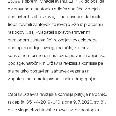
26/99 s sprem.; v nadaljevanju: ZPP), ki določa, da
»v pravdnem postopku odloča sodišče v mejah
postavljenih zahtevkov«, – tudi navedel, da bi bilo
treba zavrniti zahtevek za revizijo »že iz procesnih
razlogov«, saj »vlagatelj s pravovarstvenim
predlogom zahteva (le) razveljavitev celotnega
postopka oddaje javnega naročila, za kar v
konkretnem primeru ni ustrezne pravne in dejanske
podlage, naročnik in Državna revizijska komisija pa
sta na tako postavljeni zahtevek vezana (in
vlagatelju ne moreta prisoditi nekaj drugega)«.
Čeprav Državna revizijska komisija pritrjuje naročniku
(sklep št. 351-4/2019-U10 z dne 9. 7. 2020, str. 8),
da je vlagatelj zahteval le razveljavitev postopka