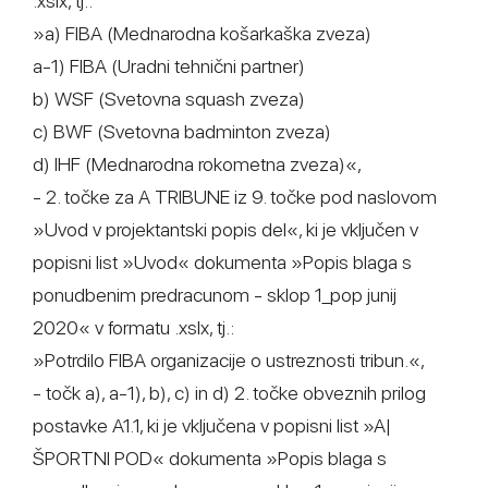
.xslx, tj.:
»a) FIBA (Mednarodna košarkaška zveza)
a-1) FIBA (Uradni tehnični partner)
b) WSF (Svetovna squash zveza)
c) BWF (Svetovna badminton zveza)
d) IHF (Mednarodna rokometna zveza)«,
- 2. točke za A TRIBUNE iz 9. točke pod naslovom
»Uvod v projektantski popis del«, ki je vključen v
popisni list »Uvod« dokumenta »Popis blaga s
ponudbenim predracunom - sklop 1_pop junij
2020« v formatu .xslx, tj.:
»Potrdilo FIBA organizacije o ustreznosti tribun.«,
- točk a), a-1), b), c) in d) 2. točke obveznih prilog
postavke A1.1, ki je vključena v popisni list »A|
ŠPORTNI POD« dokumenta »Popis blaga s