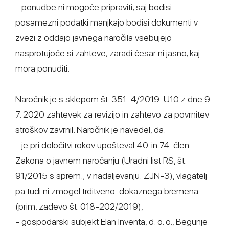
- ponudbe ni mogoče pripraviti, saj bodisi
posamezni podatki manjkajo bodisi dokumenti v
zvezi z oddajo javnega naročila vsebujejo
nasprotujoče si zahteve, zaradi česar ni jasno, kaj
mora ponuditi.
Naročnik je s sklepom št. 351-4/2019-U10 z dne 9.
7. 2020 zahtevek za revizijo in zahtevo za povrnitev
stroškov zavrnil. Naročnik je navedel, da:
- je pri določitvi rokov upošteval 40. in 74. člen
Zakona o javnem naročanju (Uradni list RS, št.
91/2015 s sprem.; v nadaljevanju: ZJN-3), vlagatelj
pa tudi ni zmogel trditveno-dokaznega bremena
(prim. zadevo št. 018-202/2019),
- gospodarski subjekt Elan Inventa, d. o. o., Begunje