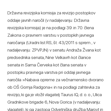
Državna revizijska komisija za revizijo postopkov
oddaje javnih naročil (v nadaljevanju: Državna
revizijska komisija) je na podlagi 39. in 70. člena
Zakona o pravnem varstvu v postopkih javnega
naročanja (Uradni list RS, št. 43/2011 s sprem.; v
nadaljevanju: ZPVPJN) v senatu Andraža Žvana kot
predsednika senata, Nine Velkavrh kot članice
senata in Sama Červeka kot člana senata v
postopku pravnega varstva pri oddaji javnega
naročila »Nabava opreme za večnamensko dvorano
ob OŠ Gornja Radgona« in na podlagi zahtevka za
revizijo, ki ga je vložil vlagatelj Taurus IQ, d. o. o., Ulica
Gradnikove brigade 6, Nova Gorica (v nadaljevanju:
vlagatelj), ki ga zastopa Odvetniška družba Marovt in