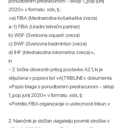
ponudbenim predracunom - sklop 1_pop junij
2020« v formatu .xslx, tj.:
»a) FIBA (Mednarodna košarkaška zveza)
a-1) FIBA (Uradni tehnični partner)
b) WSF (Svetovna squash zveza)
c) BWF (Svetovna badminton zveza)
d) IHF (Mednarodna rokometna zveza)«,
in
- 2. točke obveznih prilog postavke A2.1, ki je
vključena v popisni list »A|TRIBUNE« dokumenta
»Popis blaga s ponudbenim predracunom - sklop
1_pop junij 2020« v formatu .xslx, tj.:
»Potrdilo FIBA organizacije o ustreznosti tribun.«
2. Naročnik je dolžan vlagatelju povrniti stroške v