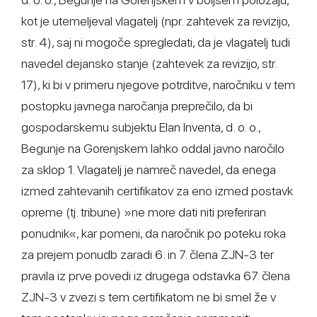
kot je utemeljeval vlagatelj (npr. zahtevek za revizijo,
str. 4), saj ni mogoče spregledati, da je vlagatelj tudi
navedel dejansko stanje (zahtevek za revizijo, str.
17), ki bi v primeru njegove potrditve, naročniku v tem
postopku javnega naročanja preprečilo, da bi
gospodarskemu subjektu Elan Inventa, d. o. o.,
Begunje na Gorenjskem lahko oddal javno naročilo
za sklop 1. Vlagatelj je namreč navedel, da enega
izmed zahtevanih certifikatov za eno izmed postavk
opreme (tj. tribune) »ne more dati niti preferiran
ponudnik«, kar pomeni, da naročnik po poteku roka
za prejem ponudb zaradi 6. in 7. člena ZJN-3 ter
pravila iz prve povedi iz drugega odstavka 67. člena
ZJN-3 v zvezi s tem certifikatom ne bi smel že v