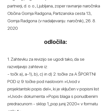
partnerji, d. o. o., Ljubljana, zoper ravnanje naročnika
Občina Gornja Radgona, Partizanska cesta 13,
Gornja Radgona (v nadaljevanju: naročnik), 26. 8.
2020
odločila:
1. Zahtevku za revizijo se ugodi tako, da se
razveljavijo zahteve iz:
- točk a), a-1), b), c) in d) 2. točke za A ŠPORTNI
POD iz 9. točke pod naslovom »Uvod v
projektantski popis del«, ki je vključen v popisni list
»Uvod« dokumenta »Popis blaga s ponudbenim
predracunom - sklop 1_pop junij 2020« v formatu