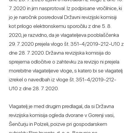
7. 2020 in jim nasprotoval. Iz podpisane vročilnice, ki
jo je naročnik posredoval Državni revizijski komisiji
kot prilogo elektronskemu sporočilu z dne 5. 8.
2020, je razvidno, da je vlagateljeva pooblaščenka
29. 7. 2020 prejela vlogo št. 351-4/2019-212-U10 z
dne 28. 7. 2020. Državna revizijska komisija do
sprejema odločitve o zahtevku za revizijo ni prejela
morebitne vlagateljeve vloge, s katero bi se vlagatelj
izrekel o navedbah iz vloge št. 351-4/2019-212-
U10 z dne 28. 7. 2020.
Vlagatelj je med drugim predlagal, da si Državna
revizijska komisija ogleda dvorane v Gorenji vasi,
Šenčurju in Polzeli, poizve pri gospodarskem
subjektu Elan Inventa, d. o. o., Begunje na