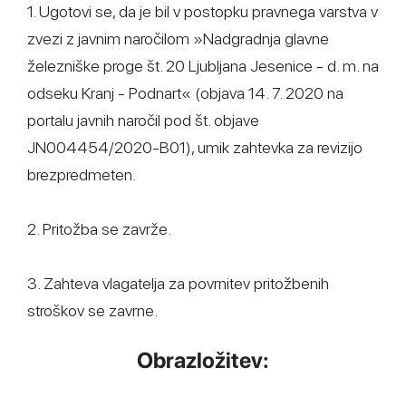
1. Ugotovi se, da je bil v postopku pravnega varstva v
zvezi z javnim naročilom »Nadgradnja glavne
železniške proge št. 20 Ljubljana Jesenice - d. m. na
odseku Kranj - Podnart« (objava 14. 7. 2020 na
portalu javnih naročil pod št. objave
JN004454/2020-B01), umik zahtevka za revizijo
brezpredmeten.
2. Pritožba se zavrže.
3. Zahteva vlagatelja za povrnitev pritožbenih
stroškov se zavrne.
Obrazložitev: