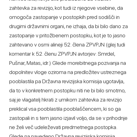
zahtevka za revizijo, kot tudi iz njegove vsebine, da
omogoča zastopanje v postopkih pred sodišči in
drugimi državnimi organi, ne izhaja, da bi bilo dano za
zastopanje v pritožbenem postopku, kot je to jasno
zahtevano v osmi alineji 52. člena ZPVPJN (glej tudi
komentar k 52. členu ZPVPJN avtorjev: Smrdel,
Pušnar, Matas, idr.) Glede morebitnega pozivanja na
dopolnitev vloge oziroma na predložitev ustreznega
pooblastila pa Državna revizijska komisija ugotavlja,
da to v konkretnem postopku niti ne bi bilo smotrno,
saj je vlagatelj hkrati z umikom zahtevka za revizijo
preklical vsa pooblastila pooblaščencem, ki so ga
zastopali in s tem jasno izjavil voljo, da se v prihodnje
ne želi več udeleževati predmetnega postopka.
Glede na navedeno Državna revizijska komisija