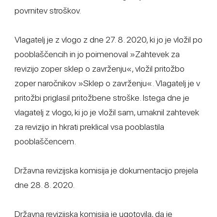
povrnitev stroškov.
Vlagatelj je z vlogo z dne 27. 8. 2020, ki jo je vložil po
pooblaščencih in jo poimenoval »Zahtevek za
revizijo zoper sklep o zavrženju«, vložil pritožbo
zoper naročnikov »Sklep o zavrženju«. Vlagatelj je v
pritožbi priglasil pritožbene stroške. Istega dne je
vlagatelj z vlogo, ki jo je vložil sam, umaknil zahtevek
za revizijo in hkrati preklical vsa pooblastila
pooblaščencem.
Državna revizijska komisija je dokumentacijo prejela
dne 28. 8. 2020.
Državna revizijska komisija je ugotovila, da je