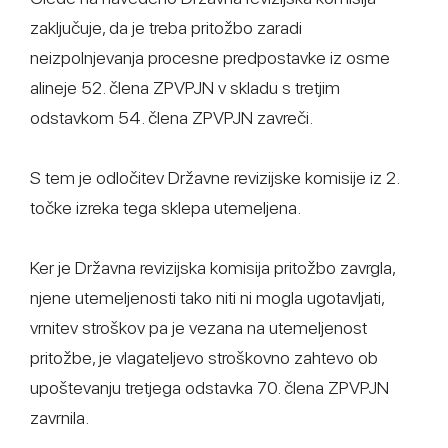
zaključuje, da je treba pritožbo zaradi
neizpolnjevanja procesne predpostavke iz osme
alineje 52. člena ZPVPJN v skladu s tretjim
odstavkom 54. člena ZPVPJN zavreči.
S tem je odločitev Državne revizijske komisije iz 2.
točke izreka tega sklepa utemeljena.
Ker je Državna revizijska komisija pritožbo zavrgla,
njene utemeljenosti tako niti ni mogla ugotavljati,
vrnitev stroškov pa je vezana na utemeljenost
pritožbe, je vlagateljevo stroškovno zahtevo ob
upoštevanju tretjega odstavka 70. člena ZPVPJN
zavrnila.