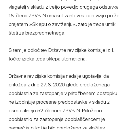
vlagatelj v skladu z tretjo povedjo drugega odstavka
18. člena ZPVPJN umaknil zahtevek za revizijo po že
prejetem »Sklepu o zavrženju«, zato je treba umik
šteti za brezpredmetnega.
S tem je odločitev Državne revizijske komisije iz 1.
točke izreka tega sklepa utemeljena.
Državna revizijska komisija nadalje ugotavlja, da
pritožba z dne 27. 8. 2020 glede predloženega
pooblastila za zastopanje v pritožbenem postopku
ne izpolnjuje procesne predpostavke v skladu z
osmo alinejo 52. členom ZPVPJN. Priloženo
pooblastilo za zastopanje pooblaščencem je
namreč isto, kot je bilo predloženo za vložitev