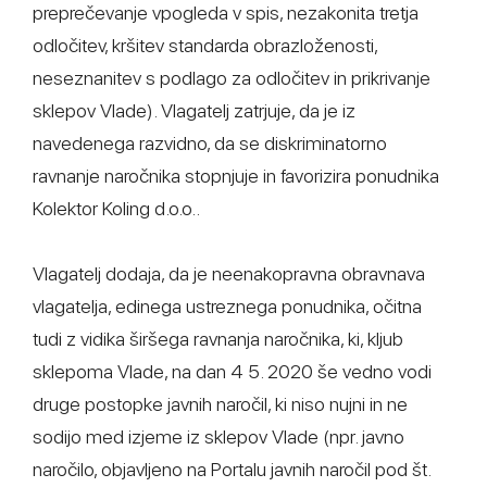
preprečevanje vpogleda v spis, nezakonita tretja
odločitev, kršitev standarda obrazloženosti,
neseznanitev s podlago za odločitev in prikrivanje
sklepov Vlade). Vlagatelj zatrjuje, da je iz
navedenega razvidno, da se diskriminatorno
ravnanje naročnika stopnjuje in favorizira ponudnika
Kolektor Koling d.o.o..
Vlagatelj dodaja, da je neenakopravna obravnava
vlagatelja, edinega ustreznega ponudnika, očitna
tudi z vidika širšega ravnanja naročnika, ki, kljub
sklepoma Vlade, na dan 4 5. 2020 še vedno vodi
druge postopke javnih naročil, ki niso nujni in ne
sodijo med izjeme iz sklepov Vlade (npr. javno
naročilo, objavljeno na Portalu javnih naročil pod št.