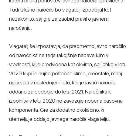
katera bi bila ponovitev javnega naročila upravičena.
Tudi takšno naročilo bo vlagatelj izpodbijal kot
nezakonito, saj gre za zaobid pravil o javnem
naročanju.
Vlagatelj še izpostavlja, da predmetno javno naročilo
od naročnika ne terja takojšnje nabave klim v
vrednosti, ki je predvidena kot okvirna, saj lahko v letu
2020 kupi le nujno potrebne klime, preostale, manj
nujne, pa v naslednjem letu, ker je javno naročilo
oddano za obdobje do leta 2021. Naročnika k
izpolnitvi v letu 2020 ne zavezuje nobena časovna
komponenta. Gre za dodatno okoliščino, ki
utemeljuje oddajo javnega naročila vlagatelju.