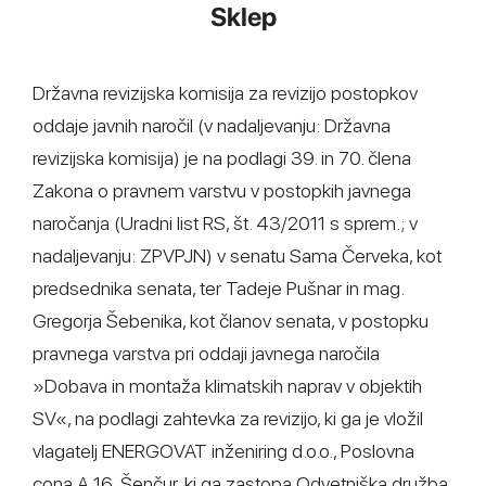
Sklep
Državna revizijska komisija za revizijo postopkov
oddaje javnih naročil (v nadaljevanju: Državna
revizijska komisija) je na podlagi 39. in 70. člena
Zakona o pravnem varstvu v postopkih javnega
naročanja (Uradni list RS, št. 43/2011 s sprem.; v
nadaljevanju: ZPVPJN) v senatu Sama Červeka, kot
predsednika senata, ter Tadeje Pušnar in mag.
Gregorja Šebenika, kot članov senata, v postopku
pravnega varstva pri oddaji javnega naročila
»Dobava in montaža klimatskih naprav v objektih
SV«, na podlagi zahtevka za revizijo, ki ga je vložil
vlagatelj ENERGOVAT inženiring d.o.o., Poslovna
cona A 16, Šenčur, ki ga zastopa Odvetniška družba