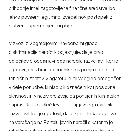
prihodnje imel zagotovljena finančna sredstva, bo
lahko povsem legitimno izvedel nov postopek z
bistveno spremenjenimi pogoji.
V zvezi z vlagateljevimi navedbami glede
diskriminacije naročnik pojasnjuje, da je prvo
odločitev o oddaji javnega naročila razveljavil, ker je
ugotovil, da izbrani ponudnik ne izpolnjuje ene od
tehničnih zahtev. Vlagatelju je bil vpogled omogočen
v dele ponudbe, ki niso bili označeni kot poslovna
skrivnost in v naziv proizvajalca ponujenih klimatskih
naprav. Drugo odločitev o oddaji javnega naročila je
razveljavil, ker je ugotovil, da je spregledal odgovor
na vprašanje na Portalu javnih naročil s katerim je
tehnično zahtevo glede enote modela razširil na