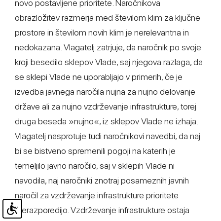
novo postavljene prioritete. Naročnikova
obrazložitev razmerja med številom klim za ključne
prostore in številom novih klim je nerelevantna in
nedokazana. Vlagatelj zatrjuje, da naročnik po svoje
kroji besedilo sklepov Vlade, saj njegova razlaga, da
se sklepi Vlade ne uporabljajo v primerih, če je
izvedba javnega naročila nujna za nujno delovanje
države ali za nujno vzdrževanje infrastrukture, torej
druga beseda »nujno«, iz sklepov Vlade ne izhaja.
Vlagatelj nasprotuje tudi naročnikovi navedbi, da naj
bi se bistveno spremenili pogoji na katerih je
temeljilo javno naročilo, saj v sklepih Vlade ni
navodila, naj naročniki znotraj posameznih javnih
naročil za vzdrževanje infrastrukture prioritete
prerazporedijo. Vzdrževanje infrastrukture ostaja