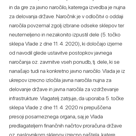
in da gre za javno naročilo, katerega izvedba je nujna
za delovanja države. Naročnik je v odločitvi o oddaji
naročila povzemal zgolj izbrane odseke sklepov ter
neutemeljeno in nezakonito izpustil dele (5. točko
sklepa Vlade z dne 11. 4. 2020), ki določajo izjeme
od navodil glede ustavitve postopkov javnega
naročanja oz. zavrnitve vseh ponudb, tj. dele, ki se
nanašajo tudi na konkretno javno naročilo. Vlada je iz
ukrepov izrecno izločila javna naročila nujna za
delovanje države in javna naročila za vzdrževanje
infrastrukture. Vlagatelj zatrjuje, da uporaba 5. točke
sklepa Vlade z dne 11. 4. 2020 ni prepuščena
presoji posameznega organa, saj je Vlada
predlagateljem finančnih načrtov proračuna države
oz. naslovnikom sklepov izrecno naštela, katere