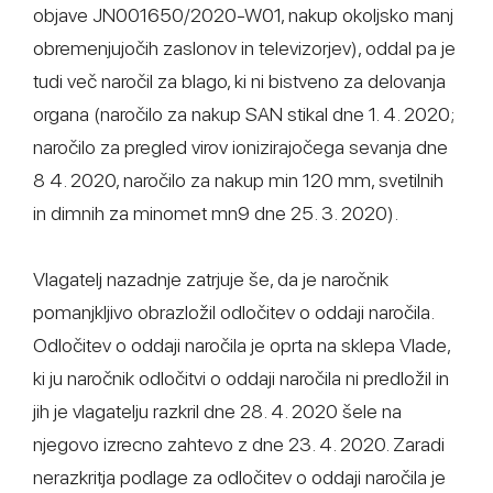
objave JN001650/2020-W01, nakup okoljsko manj
obremenjujočih zaslonov in televizorjev), oddal pa je
tudi več naročil za blago, ki ni bistveno za delovanja
organa (naročilo za nakup SAN stikal dne 1. 4. 2020;
naročilo za pregled virov ionizirajočega sevanja dne
8 4. 2020, naročilo za nakup min 120 mm, svetilnih
in dimnih za minomet mn9 dne 25. 3. 2020).
Vlagatelj nazadnje zatrjuje še, da je naročnik
pomanjkljivo obrazložil odločitev o oddaji naročila.
Odločitev o oddaji naročila je oprta na sklepa Vlade,
ki ju naročnik odločitvi o oddaji naročila ni predložil in
jih je vlagatelju razkril dne 28. 4. 2020 šele na
njegovo izrecno zahtevo z dne 23. 4. 2020. Zaradi
nerazkritja podlage za odločitev o oddaji naročila je