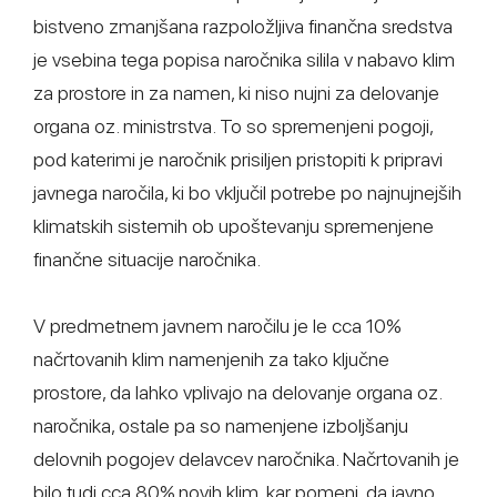
bistveno zmanjšana razpoložljiva finančna sredstva
je vsebina tega popisa naročnika silila v nabavo klim
za prostore in za namen, ki niso nujni za delovanje
organa oz. ministrstva. To so spremenjeni pogoji,
pod katerimi je naročnik prisiljen pristopiti k pripravi
javnega naročila, ki bo vključil potrebe po najnujnejših
klimatskih sistemih ob upoštevanju spremenjene
finančne situacije naročnika.
V predmetnem javnem naročilu je le cca 10%
načrtovanih klim namenjenih za tako ključne
prostore, da lahko vplivajo na delovanje organa oz.
naročnika, ostale pa so namenjene izboljšanju
delovnih pogojev delavcev naročnika. Načrtovanih je
bilo tudi cca 80% novih klim, kar pomeni, da javno