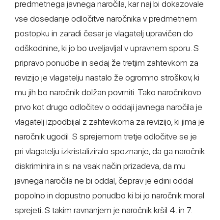
predmetnega javnega naročila, kar naj bi dokazovale
vse dosedanje odločitve naročnika v predmetnem
postopku in zaradi česar je vlagatelj upravičen do
odškodnine, ki jo bo uveljavljal v upravnem sporu. S
pripravo ponudbe in sedaj že tretjim zahtevkom za
revizijo je vlagatelju nastalo že ogromno stroškov, ki
mu jih bo naročnik dolžan povrniti. Tako naročnikovo
prvo kot drugo odločitev o oddaji javnega naročila je
vlagatelj izpodbijal z zahtevkoma za revizijo, ki jima je
naročnik ugodil. S sprejemom tretje odločitve se je
pri vlagatelju izkristaliziralo spoznanje, da ga naročnik
diskriminira in si na vsak način prizadeva, da mu
javnega naročila ne bi oddal, čeprav je edini oddal
popolno in dopustno ponudbo ki bi jo naročnik moral
sprejeti. S takim ravnanjem je naročnik kršil 4. in 7.