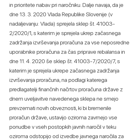
in prioritete nabav pri naročniku. Dalje navaja, da je
dne 13. 3. 2020 Vlada Republike Slovenije (v
nadaljevanju: Vlada) sprejela sklep št. 41003-
2/2020/1, s katerim je sprejela ukrep začasnega
zadržanja izvrševanja proračuna za vse neposredne
uporabnike proračuna za čas priprave rebalansa in
dne 11. 4. 2020 še sklep št. 41003-7/2020/7, s
katerim je sprejela ukrepe začasnega zadržanja
izvrševanja proračuna, na podlagi katerega
predlagatelji finančnih načrtov proračuna države z
dnem uveljavitve navedenega sklepa ne smejo
prevzemati novih obveznosti, ki bi bremenile
proračun države, ustavijo oziroma zavrnejo vse
ponudbe v vseh postopkih javnih naročil v teku
oziroma odstopijo od izvedbe javnega naročila za