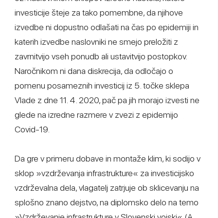
investicije šteje za tako pomembne, da njihove
izvedbe ni dopustno odlašati na čas po epidemiji in
katerih izvedbe naslovniki ne smejo preložiti z
zavrnitvijo vseh ponudb ali ustavitvijo postopkov.
Naročnikom ni dana diskrecija, da odločajo o
pomenu posameznih investicij iz 5. točke sklepa
Vlade z dne 11. 4. 2020, pač pa jih morajo izvesti ne
glede na izredne razmere v zvezi z epidemijo
Covid-19.
Da gre v primeru dobave in montaže klim, ki sodijo v
sklop »vzdrževanja infrastrukture« za investicijsko
vzdrževalna dela, vlagatelj zatrjuje ob sklicevanju na
splošno znano dejstvo, na diplomsko delo na temo
»Vzdrževanje infrastrukture v Slovenski vojski« (A.