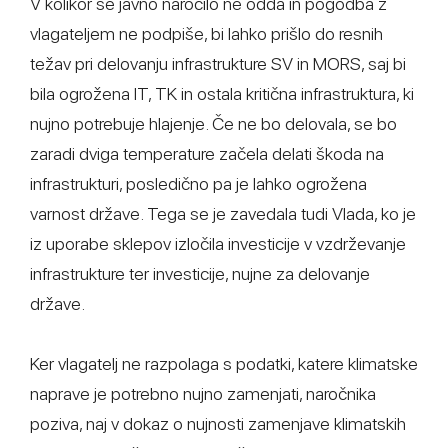
V kolikor se javno naročilo ne odda in pogodba z
vlagateljem ne podpiše, bi lahko prišlo do resnih
težav pri delovanju infrastrukture SV in MORS, saj bi
bila ogrožena IT, TK in ostala kritična infrastruktura, ki
nujno potrebuje hlajenje. Če ne bo delovala, se bo
zaradi dviga temperature začela delati škoda na
infrastrukturi, posledično pa je lahko ogrožena
varnost države. Tega se je zavedala tudi Vlada, ko je
iz uporabe sklepov izločila investicije v vzdrževanje
infrastrukture ter investicije, nujne za delovanje
države.
Ker vlagatelj ne razpolaga s podatki, katere klimatske
naprave je potrebno nujno zamenjati, naročnika
poziva, naj v dokaz o nujnosti zamenjave klimatskih