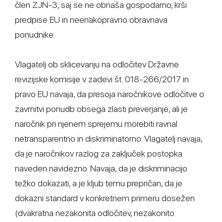
člen ZJN-3, saj se ne obnaša gospodarno, krši
predpise EU in neenakopravno obravnava
ponudnike.
Vlagatelj ob sklicevanju na odločitev Državne
revizijske komisije v zadevi št. 018-266/2017 in
pravo EU navaja, da presoja naročnikove odločitve o
zavrnitvi ponudb obsega zlasti preverjanje, ali je
naročnik pri njenem sprejemu morebiti ravnal
netransparentno in diskriminatorno. Vlagatelj navaja,
da je naročnikov razlog za zaključek postopka
naveden navidezno. Navaja, da je diskriminacijo
težko dokazati, a je kljub temu prepričan, da je
dokazni standard v konkretnem primeru dosežen
(dvakratna nezakonita odločitev, nezakonito