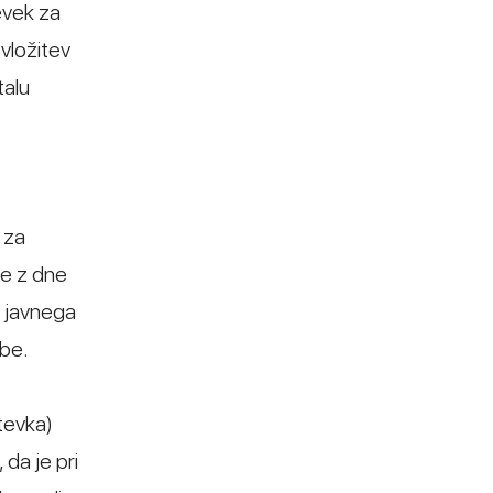
evek za
vložitev
talu
 za
ve z dne
o javnega
dbe.
tevka)
 da je pri