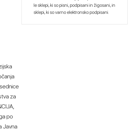
le sklepi, ki so pisni, podpisani in žigosani, in
sklepi, ki so varno elektronsko podpisani.
zijska
ročanja
dsednice
stva za
NCIJA,
 ga po
ka Javna