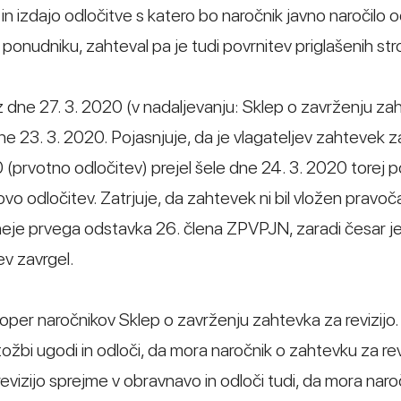
n izdajo odločitve s katero bo naročnik javno naročilo 
nudniku, zahteval pa je tudi povrnitev priglašenih str
 dne 27. 3. 2020 (v nadaljevanju: Sklep o zavrženju za
ne 23. 3. 2020. Pojasnjuje, da je vlagateljev zahtevek za 
 (prvotno odločitev) prejel šele dne 24. 3. 2020 torej p
ovo odločitev. Zatrjuje, da zahtevek ni bil vložen pravoč
lineje prvega odstavka 26. člena ZPVPJN, zaradi česar j
ev zavrgel.
 zoper naročnikov Sklep o zavrženju zahtevka za revizijo.
tožbi ugodi in odloči, da mora naročnik o zahtevku za rev
evizijo sprejme v obravnavo in odloči tudi, da mora naro