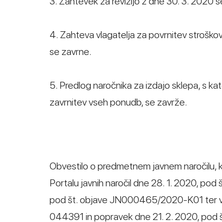
3. Zahtevek za revizijo z dne 30. 3. 2020 
4. Zahteva vlagatelja za povrnitev strošk
se zavrne.
5. Predlog naročnika za izdajo sklepa, s ka
zavrnitev vseh ponudb, se zavrže.
Obvestilo o predmetnem javnem naročilu, k
Portalu javnih naročil dne 28. 1. 2020, p
pod št. objave JN000465/2020-K01 ter v 
044391 in popravek dne 21. 2. 2020, pod