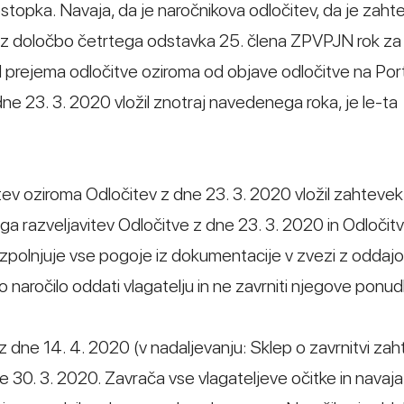
stopka. Navaja, da je naročnikova odločitev, da je zaht
no z določbo četrtega odstavka 25. člena ZPVPJN rok za 
d prejema odločitve oziroma od objave odločitve na Por
z dne 23. 3. 2020 vložil znotraj navedenega roka, je le-ta
tev oziroma Odločitev z dne 23. 3. 2020 vložil zahtevek
aga razveljavitev Odločitve z dne 23. 3. 2020 in Odločit
izpolnjuje vse pogoje iz dokumentacije v zvezi z oddaj
no naročilo oddati vlagatelju in ne zavrniti njegove ponu
dne 14. 4. 2020 (v nadaljevanju: Sklep o zavrnitvi zah
ne 30. 3. 2020. Zavrača vse vlagateljeve očitke in navaja,