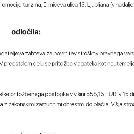
romocijo turizma, Dimičeva ulica 13, Ljubljana (v nadalje
odločila:
 vlagateljeva zahteva za povrnitev stroškov pravnega var
V preostalem delu se pritožba vlagatelja kot neutemelj
stroške pritožbenega postopka v višini 558,15 EUR, v 15 
a z zakonskimi zamudnimi obrestmi do plačila. Višja str