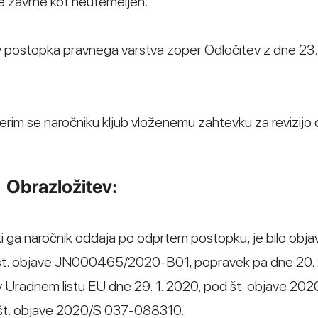
se zavrne kot neutemeljen.
ov postopka pravnega varstva zoper Odločitev z dne 23
terim se naročniku kljub vloženemu zahtevku za revizijo 
Obrazložitev:
i ga naročnik oddaja po odprtem postopku, je bilo obja
od št. objave JN000465/2020-B01, popravek pa dne 20. 
Uradnem listu EU dne 29. 1. 2020, pod št. objave 20
 št. objave 2020/S 037-088310.