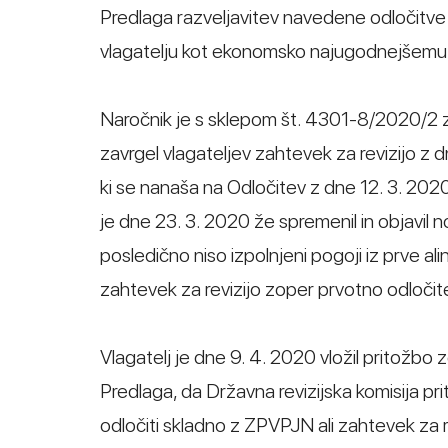
Predlaga razveljavitev navedene odločitve i
vlagatelju kot ekonomsko najugodnejšemu po
Naročnik je s sklepom št. 4301-8/2020/2 z
zavrgel vlagateljev zahtevek za revizijo z d
ki se nanaša na Odločitev z dne 12. 3. 2020
je dne 23. 3. 2020 že spremenil in objavil n
posledično niso izpolnjeni pogoji iz prve a
zahtevek za revizijo zoper prvotno odločit
Vlagatelj je dne 9. 4. 2020 vložil pritožbo
Predlaga, da Državna revizijska komisija pri
odločiti skladno z ZPVPJN ali zahtevek za r