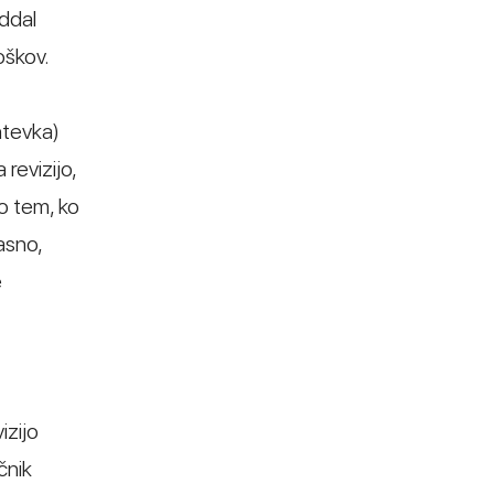
oddal
oškov.
htevka)
revizijo,
o tem, ko
asno,
e
izijo
čnik