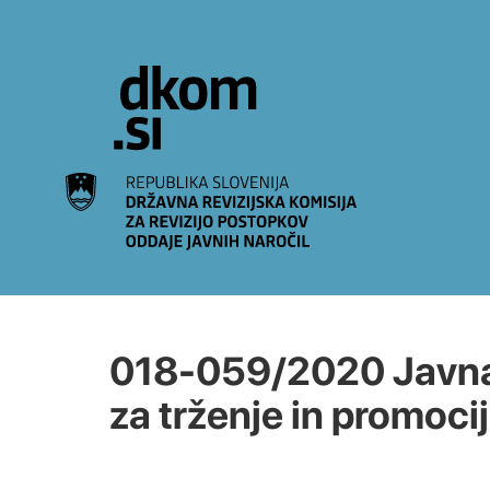
Na vsebino
018-059/2020 Javna 
za trženje in promoci