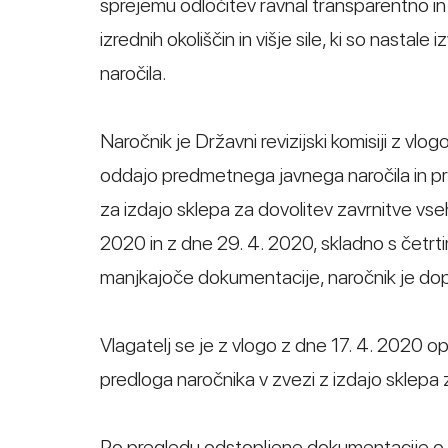
sprejemu odločitev ravnal transparentno in
izrednih okoliščin in višje sile, ki so nast
naročila.
Naročnik je Državni revizijski komisiji z vl
oddajo predmetnega javnega naročila in p
za izdajo sklepa za dovolitev zavrnitve vse
2020 in z dne 29. 4. 2020, skladno s čet
manjkajoče dokumentacije, naročnik je dopo
Vlagatelj se je z vlogo z dne 17. 4. 2020 o
predloga naročnika v zvezi z izdajo sklepa
Po pregledu odstopljene dokumentacije o ja