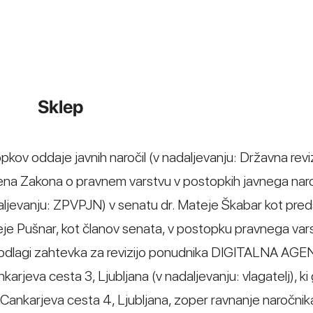
Sklep
opkov oddaje javnih naročil (v nadaljevanju: Državna revi
. člena Zakona o pravnem varstvu v postopkih javnega na
nadaljevanju: ZPVPJN) v senatu dr. Mateje Škabar kot pre
eje Pušnar, kot članov senata, v postopku pravnega var
podlagi zahtevka za revizijo ponudnika DIGITALNA AGE
karjeva cesta 3, Ljubljana (v nadaljevanju: vlagatelj), ki
 Cankarjeva cesta 4, Ljubljana, zoper ravnanje naročni