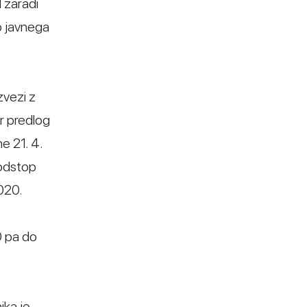
 zaradi
bo javnega
zvezi z
r predlog
e 21. 4.
 odstop
2020.
0 pa do
ika je