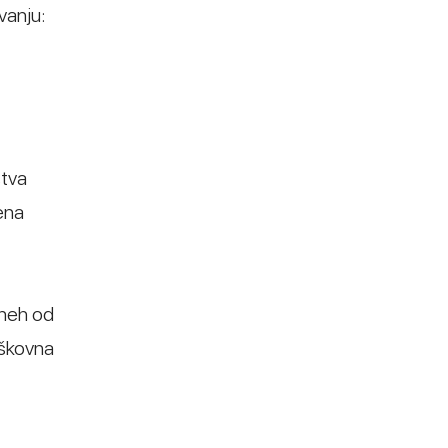
vanju:
stva
ena
dneh od
oškovna