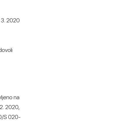
. 3. 2020
dovoli
vljeno na
2. 2020,
20/S 020-