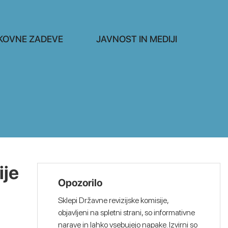
KOVNE ZADEVE
JAVNOST IN MEDIJI
ije
Opozorilo
Sklepi Državne revizijske komisije,
objavljeni na spletni strani, so informativne
narave in lahko vsebujejo napake. Izvirni so