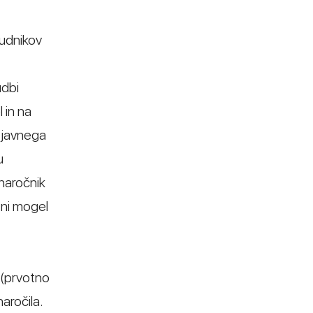
nudnikov
udbi
 in na
a javnega
u
 naročnik
 ni mogel
 (prvotno
aročila.