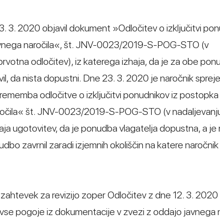
13. 3. 2020 objavil dokument »Odločitev o izključitvi po
 javnega naročila«, št. JNV-0023/2019-S-POG-STO (v
prvotna odločitev), iz katerega izhaja, da je za obe pon
l, da nista dopustni. Dne 23. 3. 2020 je naročnik sprejel
prememba odločitve o izključitvi ponudnikov iz postopk
 naročila« št. JNV-0023/2019-S-POG-STO (v nadaljevanj
haja ugotovitev, da je ponudba vlagatelja dopustna, a je
o zavrnil zaradi izjemnih okoliščin na katere naročnik
il zahtevek za revizijo zoper Odločitev z dne 12. 3. 2020
e vse pogoje iz dokumentacije v zvezi z oddajo javnega n