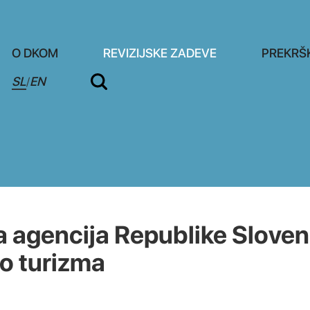
O DKOM
REVIZIJSKE ZADEVE
PREKRŠ
SL
EN
/
agencija Republike Sloven
jo turizma