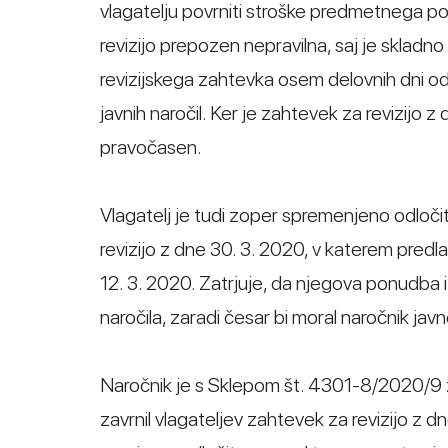
vlagatelju povrniti stroške predmetnega po
revizijo prepozen nepravilna, saj je sklad
revizijskega zahtevka osem delovnih dni o
javnih naročil. Ker je zahtevek za revizijo 
pravočasen.
Vlagatelj je tudi zoper spremenjeno odloči
revizijo z dne 30. 3. 2020, v katerem predl
12. 3. 2020. Zatrjuje, da njegova ponudba 
naročila, zaradi česar bi moral naročnik jav
Naročnik je s Sklepom št. 4301-8/2020/9 z 
zavrnil vlagateljev zahtevek za revizijo z d