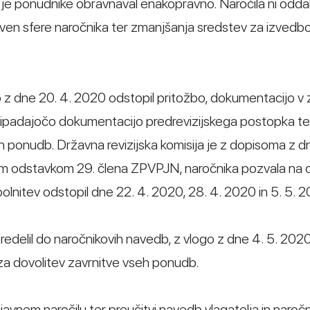
 je ponudnike obravnaval enakopravno. Naročila ni oddal
ale izven sfere naročnika ter zmanjšanja sredstev za izved
ogo z dne 20. 4. 2020 odstopil pritožbo, dokumentacijo v 
ripadajočo dokumentacijo predrevizijskega postopka te
h ponudb. Državna revizijska komisija je z dopisoma z dn
rtim odstavkom 29. člena ZPVPJN, naročnika pozvala na
lnitev odstopil dne 22. 4. 2020, 28. 4. 2020 in 5. 5. 
predelil do naročnikovih navedb, z vlogo z dne 4. 5. 202
 za dovolitev zavrnitve vseh ponudb.
vnem naročilu ter preučitvi navedb vlagatelja in naročn