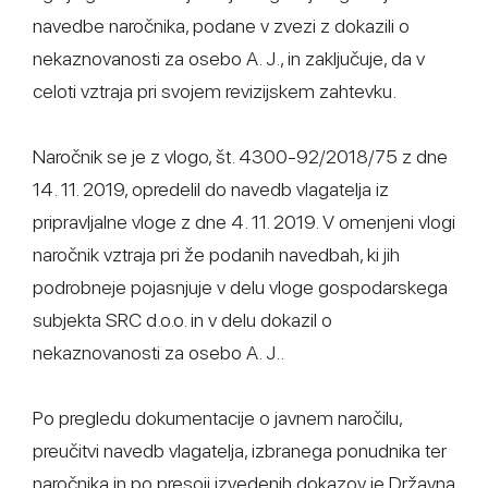
navedbe naročnika, podane v zvezi z dokazili o
nekaznovanosti za osebo A. J., in zaključuje, da v
celoti vztraja pri svojem revizijskem zahtevku.
Naročnik se je z vlogo, št. 4300-92/2018/75 z dne
14. 11. 2019, opredelil do navedb vlagatelja iz
pripravljalne vloge z dne 4. 11. 2019. V omenjeni vlogi
naročnik vztraja pri že podanih navedbah, ki jih
podrobneje pojasnjuje v delu vloge gospodarskega
subjekta SRC d.o.o. in v delu dokazil o
nekaznovanosti za osebo A. J..
Po pregledu dokumentacije o javnem naročilu,
preučitvi navedb vlagatelja, izbranega ponudnika ter
naročnika in po presoji izvedenih dokazov je Državna