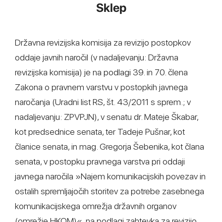
Sklep
Državna revizijska komisija za revizijo postopkov
oddaje javnih naročil (v nadaljevanju: Državna
revizijska komisija) je na podlagi 39. in 70. člena
Zakona o pravnem varstvu v postopkih javnega
naročanja (Uradni list RS, št. 43/2011 s sprem.; v
nadaljevanju: ZPVPJN), v senatu dr. Mateje Škabar,
kot predsednice senata, ter Tadeje Pušnar, kot
članice senata, in mag. Gregorja Šebenika, kot člana
senata, v postopku pravnega varstva pri oddaji
javnega naročila »Najem komunikacijskih povezav in
ostalih spremljajočih storitev za potrebe zasebnega
komunikacijskega omrežja državnih organov
(omrežje HKOM)«, na podlagi zahtevka za revizijo