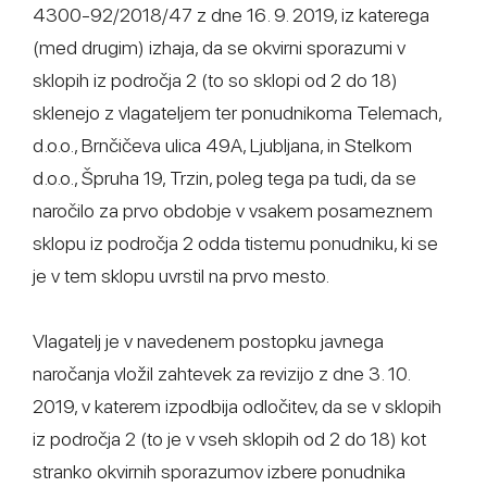
4300-92/2018/47 z dne 16. 9. 2019, iz katerega
(med drugim) izhaja, da se okvirni sporazumi v
sklopih iz področja 2 (to so sklopi od 2 do 18)
sklenejo z vlagateljem ter ponudnikoma Telemach,
d.o.o., Brnčičeva ulica 49A, Ljubljana, in Stelkom
d.o.o., Špruha 19, Trzin, poleg tega pa tudi, da se
naročilo za prvo obdobje v vsakem posameznem
sklopu iz področja 2 odda tistemu ponudniku, ki se
je v tem sklopu uvrstil na prvo mesto.
Vlagatelj je v navedenem postopku javnega
naročanja vložil zahtevek za revizijo z dne 3. 10.
2019, v katerem izpodbija odločitev, da se v sklopih
iz področja 2 (to je v vseh sklopih od 2 do 18) kot
stranko okvirnih sporazumov izbere ponudnika