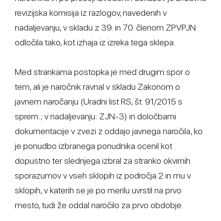
revizijska komisija iz razlogov, navedenih v
nadaljevanju, v skladu z 39. in 70. členom ZPVPJN
odločila tako, kot izhaja iz izreka tega sklepa.
Med strankama postopka je med drugim spor o
tem, ali je naročnik ravnal v skladu Zakonom o
javnem naročanju (Uradni list RS, št. 91/2015 s
sprem.; v nadaljevanju: ZJN-3) in določbami
dokumentacije v zvezi z oddajo javnega naročila, ko
je ponudbo izbranega ponudnika ocenil kot
dopustno ter slednjega izbral za stranko okvirnih
sporazumov v vseh sklopih iz področja 2 in mu v
sklopih, v katerih se je po merilu uvrstil na prvo
mesto, tudi že oddal naročilo za prvo obdobje.