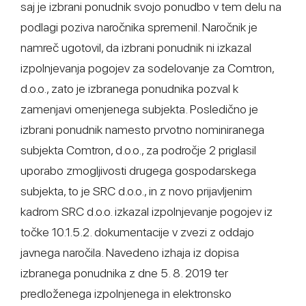
saj je izbrani ponudnik svojo ponudbo v tem delu na
podlagi poziva naročnika spremenil. Naročnik je
namreč ugotovil, da izbrani ponudnik ni izkazal
izpolnjevanja pogojev za sodelovanje za Comtron,
d.o.o., zato je izbranega ponudnika pozval k
zamenjavi omenjenega subjekta. Posledično je
izbrani ponudnik namesto prvotno nominiranega
subjekta Comtron, d.o.o., za področje 2 priglasil
uporabo zmogljivosti drugega gospodarskega
subjekta, to je SRC d.o.o., in z novo prijavljenim
kadrom SRC d.o.o. izkazal izpolnjevanje pogojev iz
točke 10.1.5.2. dokumentacije v zvezi z oddajo
javnega naročila. Navedeno izhaja iz dopisa
izbranega ponudnika z dne 5. 8. 2019 ter
predloženega izpolnjenega in elektronsko