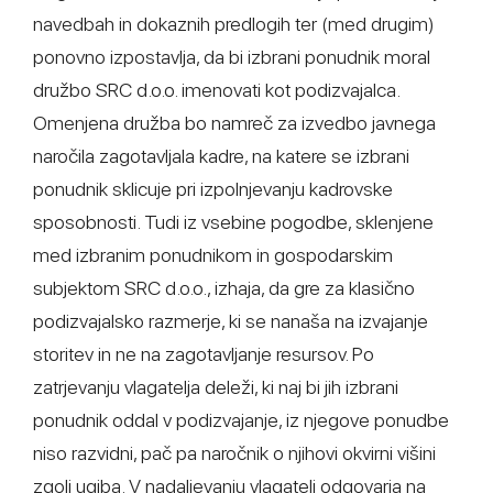
navedbah in dokaznih predlogih ter (med drugim)
ponovno izpostavlja, da bi izbrani ponudnik moral
družbo SRC d.o.o. imenovati kot podizvajalca.
Omenjena družba bo namreč za izvedbo javnega
naročila zagotavljala kadre, na katere se izbrani
ponudnik sklicuje pri izpolnjevanju kadrovske
sposobnosti. Tudi iz vsebine pogodbe, sklenjene
med izbranim ponudnikom in gospodarskim
subjektom SRC d.o.o., izhaja, da gre za klasično
podizvajalsko razmerje, ki se nanaša na izvajanje
storitev in ne na zagotavljanje resursov. Po
zatrjevanju vlagatelja deleži, ki naj bi jih izbrani
ponudnik oddal v podizvajanje, iz njegove ponudbe
niso razvidni, pač pa naročnik o njihovi okvirni višini
zgolj ugiba. V nadaljevanju vlagatelj odgovarja na