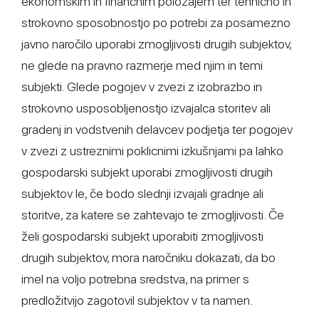
ekonomskim in finančnim položajem ter tehnično in
strokovno sposobnostjo po potrebi za posamezno
javno naročilo uporabi zmogljivosti drugih subjektov,
ne glede na pravno razmerje med njim in temi
subjekti. Glede pogojev v zvezi z izobrazbo in
strokovno usposobljenostjo izvajalca storitev ali
gradenj in vodstvenih delavcev podjetja ter pogojev
v zvezi z ustreznimi poklicnimi izkušnjami pa lahko
gospodarski subjekt uporabi zmogljivosti drugih
subjektov le, če bodo slednji izvajali gradnje ali
storitve, za katere se zahtevajo te zmogljivosti. Če
želi gospodarski subjekt uporabiti zmogljivosti
drugih subjektov, mora naročniku dokazati, da bo
imel na voljo potrebna sredstva, na primer s
predložitvijo zagotovil subjektov v ta namen.