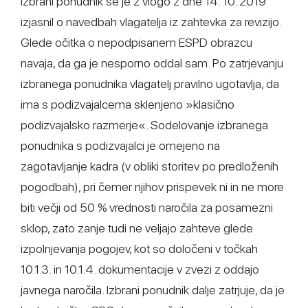
Izbrani ponudnik se je z vlogo z dne 14. 10. 2019
izjasnil o navedbah vlagatelja iz zahtevka za revizijo.
Glede očitka o nepodpisanem ESPD obrazcu
navaja, da ga je nesporno oddal sam. Po zatrjevanju
izbranega ponudnika vlagatelj pravilno ugotavlja, da
ima s podizvajalcema sklenjeno »klasično
podizvajalsko razmerje«. Sodelovanje izbranega
ponudnika s podizvajalci je omejeno na
zagotavljanje kadra (v obliki storitev po predloženih
pogodbah), pri čemer njihov prispevek ni in ne more
biti večji od 50 % vrednosti naročila za posamezni
sklop, zato zanje tudi ne veljajo zahteve glede
izpolnjevanja pogojev, kot so določeni v točkah
10.1.3. in 10.1.4. dokumentacije v zvezi z oddajo
javnega naročila. Izbrani ponudnik dalje zatrjuje, da je