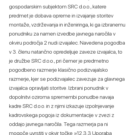
gospodarskim subjektom SRC d.o.o., katere
predmet je dobava opreme in izvajanje storitev
montaže, vzdrževanja in inženiringa, ki ga izbranemu
ponudniku za namen izvedbe javnega naročila v
okviru področja 2 nudi izvajalec. Navedena pogodba
v 3. členu natančno opredeljuje zaveze izvajalca, to
je družbe SRC d.o.o., pri čemer je predmetno
pogodbeno razmerje klasično podizvajalsko
razmerje, kjer se podizvajalec zavezuje za glavnega
izvajalca opravljati storitve. Izbrani ponudnik v
dopolnitvi oziroma spremembi ponudbe navaja
kadre SRC d.o.o. in z njimi izkazuje izpolnjevanje
kadrovskega pogoja iz dokumentacije v zvezi z
oddajo javnega naročila. Tega razmerja pa ni
mogoče uvrstiti v okvir točke »12.3.3 Uporaba