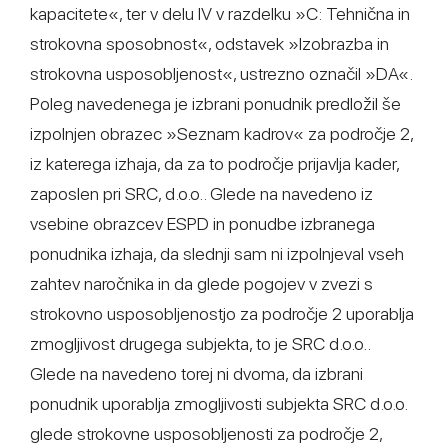
kapacitete«, ter v delu IV v razdelku »C: Tehnična in
strokovna sposobnost«, odstavek »Izobrazba in
strokovna usposobljenost«, ustrezno označil »DA«.
Poleg navedenega je izbrani ponudnik predložil še
izpolnjen obrazec »Seznam kadrov« za področje 2,
iz katerega izhaja, da za to področje prijavlja kader,
zaposlen pri SRC, d.o.o.. Glede na navedeno iz
vsebine obrazcev ESPD in ponudbe izbranega
ponudnika izhaja, da slednji sam ni izpolnjeval vseh
zahtev naročnika in da glede pogojev v zvezi s
strokovno usposobljenostjo za področje 2 uporablja
zmogljivost drugega subjekta, to je SRC d.o.o..
Glede na navedeno torej ni dvoma, da izbrani
ponudnik uporablja zmogljivosti subjekta SRC d.o.o.
glede strokovne usposobljenosti za področje 2,