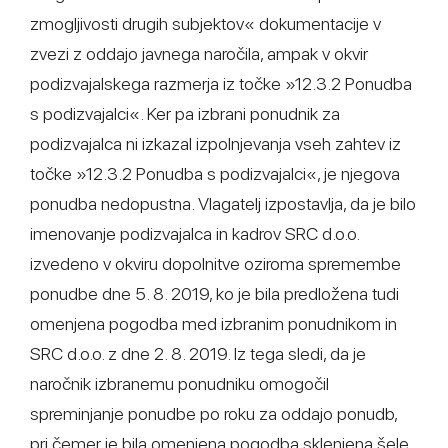
zmogljivosti drugih subjektov« dokumentacije v
zvezi z oddajo javnega naročila, ampak v okvir
podizvajalskega razmerja iz točke »12.3.2 Ponudba
s podizvajalci«. Ker pa izbrani ponudnik za
podizvajalca ni izkazal izpolnjevanja vseh zahtev iz
točke »12.3.2 Ponudba s podizvajalci«, je njegova
ponudba nedopustna. Vlagatelj izpostavlja, da je bilo
imenovanje podizvajalca in kadrov SRC d.o.o.
izvedeno v okviru dopolnitve oziroma spremembe
ponudbe dne 5. 8. 2019, ko je bila predložena tudi
omenjena pogodba med izbranim ponudnikom in
SRC d.o.o. z dne 2. 8. 2019. Iz tega sledi, da je
naročnik izbranemu ponudniku omogočil
spreminjanje ponudbe po roku za oddajo ponudb,
pri čemer je bila omenjena pogodba sklenjena šele