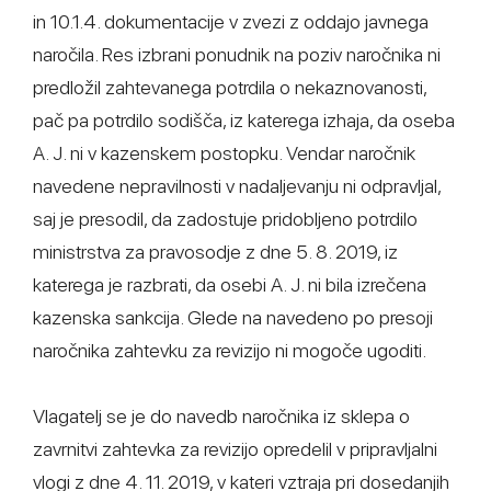
in 10.1.4. dokumentacije v zvezi z oddajo javnega
naročila. Res izbrani ponudnik na poziv naročnika ni
predložil zahtevanega potrdila o nekaznovanosti,
pač pa potrdilo sodišča, iz katerega izhaja, da oseba
A. J. ni v kazenskem postopku. Vendar naročnik
navedene nepravilnosti v nadaljevanju ni odpravljal,
saj je presodil, da zadostuje pridobljeno potrdilo
ministrstva za pravosodje z dne 5. 8. 2019, iz
katerega je razbrati, da osebi A. J. ni bila izrečena
kazenska sankcija. Glede na navedeno po presoji
naročnika zahtevku za revizijo ni mogoče ugoditi.
Vlagatelj se je do navedb naročnika iz sklepa o
zavrnitvi zahtevka za revizijo opredelil v pripravljalni
vlogi z dne 4. 11. 2019, v kateri vztraja pri dosedanjih