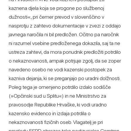
kaznena djela koja se progone po službenoj
dužnosti«, pri čemer prevod v slovenščino v
nasprotju z zahtevo dokumentacije v zvezi z oddajo
javnega naročila ni bil predložen. Očitno pa naročnik
ni razumel vsebine predloženega dokazila, saj ta ne
ustreza zahtevi, da mora ponudnik predložiti potrdilo
o nekaznovanosti, ampak potrjuje zgolj, da se zoper
navedeno osebo ne vodi kazenski postopek za
kazniva dejanja, ki se preganjajo po uradni dolžnosti.
Poleg tega je omenjeno potrdilo izdalo sodišče
(»Opčinski sud u Splitu«) in ne Ministrstvo za
pravosodje Republike Hrvaške, ki vodi uradno
kazensko evidenco in izdaja potrdila o
nekaznovanosti fizičnih oseb. Vlagatelj je pri
pregledu ESPD obrazca tako podizvajalca Comtron,