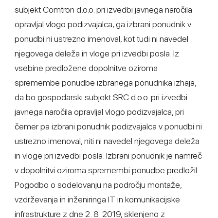
subjekt Comtron d.o.o. pri izvedbi javnega naročila
opravljal vlogo podizvajalca, ga izbrani ponudnik v
ponudbi ni ustrezno imenoval, kot tudi ni navedel
njegovega deleža in vloge pri izvedbi posla. Iz
vsebine predložene dopolnitve oziroma
spremembe ponudbe izbranega ponudnika izhaja,
da bo gospodarski subjekt SRC d.o.o. pri izvedbi
javnega naročila opravljal vlogo podizvajalca, pri
čemer pa izbrani ponudnik podizvajalca v ponudbi ni
ustrezno imenoval, niti ni navedel njegovega deleža
in vloge pri izvedbi posla. Izbrani ponudnik je namreč
v dopolnitvi oziroma spremembi ponudbe predložil
Pogodbo o sodelovanju na področju montaže,
vzdrževanja in inženiringa IT in komunikacijske
infrastrukture z dne 2. 8. 2019, sklenjeno z