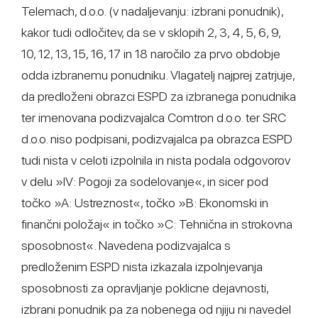
Telemach, d.o.o. (v nadaljevanju: izbrani ponudnik),
kakor tudi odločitev, da se v sklopih 2, 3, 4, 5, 6, 9,
10, 12, 13, 15, 16, 17 in 18 naročilo za prvo obdobje
odda izbranemu ponudniku. Vlagatelj najprej zatrjuje,
da predloženi obrazci ESPD za izbranega ponudnika
ter imenovana podizvajalca Comtron d.o.o. ter SRC
d.o.o. niso podpisani, podizvajalca pa obrazca ESPD
tudi nista v celoti izpolnila in nista podala odgovorov
v delu »IV: Pogoji za sodelovanje«, in sicer pod
točko »A: Ustreznost«, točko »B: Ekonomski in
finančni položaj« in točko »C: Tehnična in strokovna
sposobnost«. Navedena podizvajalca s
predloženim ESPD nista izkazala izpolnjevanja
sposobnosti za opravljanje poklicne dejavnosti,
izbrani ponudnik pa za nobenega od njiju ni navedel