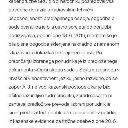
kader družbe SRC d.o.o. naročniku posredoval vsa
potrebna dokazila o kadrovski in tehnični
usposobljenosti predlaganega osebja, pogodba o
sodelovanju pa je bila ustno sprejeta po ponudbi
podizvajalca, podani dne 18. 6. 2019, medtem ko je
bila pisna pogodba sklenjena naknadno z namenom
izkazovanja dokazila o sklenjenem poslu. Po
prepričanju izbranega ponudnika je iz predloženega
dokumenta »Opčinskega suda u Splitu«, izdanega v
hrvaščini v enostavnem jeziku, jasno razvidno, da se
zoper A. J. ne vodi kazenski postopek, kar je bilo
očitno razumljivo tudi naročniku, zaradi česar ta ni
zahteval predložitve prevoda. Izbrani ponudnik je
sicer predložil tudi pooblastilo za pridobitev potrdila
iz kazenske evidence za fizične osebe z dne 20. 6.