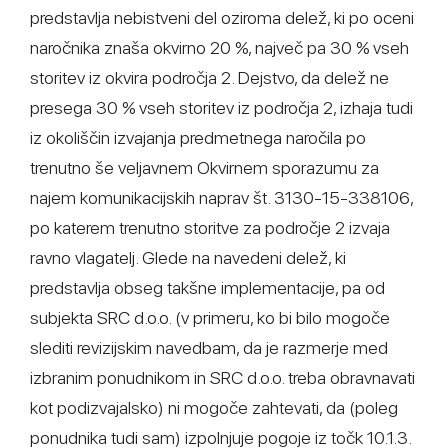
predstavlja nebistveni del oziroma delež, ki po oceni
naročnika znaša okvirno 20 %, največ pa 30 % vseh
storitev iz okvira področja 2. Dejstvo, da delež ne
presega 30 % vseh storitev iz področja 2, izhaja tudi
iz okoliščin izvajanja predmetnega naročila po
trenutno še veljavnem Okvirnem sporazumu za
najem komunikacijskih naprav št. 3130-15-338106,
po katerem trenutno storitve za področje 2 izvaja
ravno vlagatelj. Glede na navedeni delež, ki
predstavlja obseg takšne implementacije, pa od
subjekta SRC d.o.o. (v primeru, ko bi bilo mogoče
slediti revizijskim navedbam, da je razmerje med
izbranim ponudnikom in SRC d.o.o. treba obravnavati
kot podizvajalsko) ni mogoče zahtevati, da (poleg
ponudnika tudi sam) izpolnjuje pogoje iz točk 10.1.3.