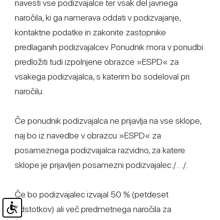
navesti vse podizvajalce ter vsak del javnega
naročila, ki ga namerava oddati v podizvajanje,
kontaktne podatke in zakonite zastopnike
predlaganih podizvajalcev. Ponudnik mora v ponudbi
predložiti tudi izpolnjene obrazce »ESPD« za
vsakega podizvajalca, s katerim bo sodeloval pri
naročilu.
Če ponudnik podizvajalca ne prijavlja na vse sklope,
naj bo iz navedbe v obrazcu »ESPD« za
posameznega podizvajalca razvidno, za katere
sklope je prijavljen posamezni podizvajalec./…/.
Če bo podizvajalec izvajal 50 % (petdeset
odstotkov) ali več predmetnega naročila za