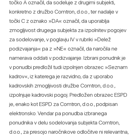
točko A označil, da sodeluje z drugimi subjekti,
konkretno z družbo Comtron, d.o.o., ter nadalje v
točki C z oznako »DA« označil, da uporablja
zmogljivost drugega subjekta za izpolnitev pogojev
za sodelovanje, v poglavju IV v rubriki »Delež
podizvajanja« pa z »NE« označil, da naročila ne
namerava oddati v podizvajanje. Izbrani ponudnik je
v ponudbi predložil tudi izpolnjen obrazec »Seznam
kadrov«, iz katerega je razvidno, da z uporabo
kadrovskih zmogljivosti družbe Comtron, d.o.o.,
izpolnjuje kadrovski pogoj. Predložen obrazec ESPD
je, enako kot ESPD za Comtron, d.o.o., podpisan
elektronsko. Vendar pa ponudba izbranega
ponudnika v delu sodelovanja subjekta Comtron,
d.o.o., za presojo naročnikove odločitve ni relevantna,