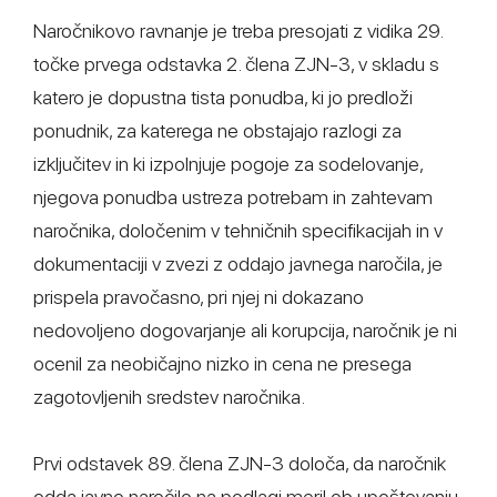
Naročnikovo ravnanje je treba presojati z vidika 29.
točke prvega odstavka 2. člena ZJN-3, v skladu s
katero je dopustna tista ponudba, ki jo predloži
ponudnik, za katerega ne obstajajo razlogi za
izključitev in ki izpolnjuje pogoje za sodelovanje,
njegova ponudba ustreza potrebam in zahtevam
naročnika, določenim v tehničnih specifikacijah in v
dokumentaciji v zvezi z oddajo javnega naročila, je
prispela pravočasno, pri njej ni dokazano
nedovoljeno dogovarjanje ali korupcija, naročnik je ni
ocenil za neobičajno nizko in cena ne presega
zagotovljenih sredstev naročnika.
Prvi odstavek 89. člena ZJN-3 določa, da naročnik
odda javno naročilo na podlagi meril ob upoštevanju