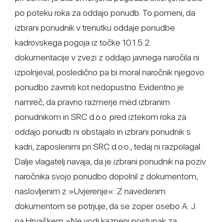
po poteku roka za oddajo ponudb. To pomeni, da
izbrani ponudnik v trenutku oddaje ponudbe
kadrovskega pogoja iz točke 10.1.5.2.
dokumentacije v zvezi z oddajo javnega naročila ni
izpolnjeval, posledično pa bi moral naročnik njegovo
ponudbo zavrniti kot nedopustno. Evidentno je
namreč, da pravno razmerje med izbranim
ponudnikom in SRC d.o.o. pred iztekom roka za
oddajo ponudb ni obstajalo in izbrani ponudnik s
kadri, zaposlenimi pri SRC d.o.o., tedaj ni razpolagal.
Dalje vlagatelj navaja, da je izbrani ponudnik na poziv
naročnika svojo ponudbo dopolnil z dokumentom,
naslovljenim z »Uvjerenje«. Z navedenim
dokumentom se potrjuje, da se zoper osebo A. J.
na Hrvaškem »Ne vodi kazneni postupak za