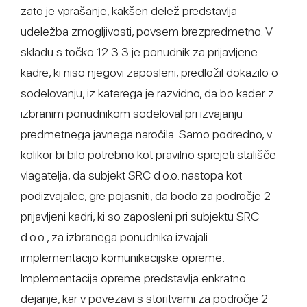
zato je vprašanje, kakšen delež predstavlja
udeležba zmogljivosti, povsem brezpredmetno. V
skladu s točko 12.3.3 je ponudnik za prijavljene
kadre, ki niso njegovi zaposleni, predložil dokazilo o
sodelovanju, iz katerega je razvidno, da bo kader z
izbranim ponudnikom sodeloval pri izvajanju
predmetnega javnega naročila. Samo podredno, v
kolikor bi bilo potrebno kot pravilno sprejeti stališče
vlagatelja, da subjekt SRC d.o.o. nastopa kot
podizvajalec, gre pojasniti, da bodo za področje 2
prijavljeni kadri, ki so zaposleni pri subjektu SRC
d.o.o., za izbranega ponudnika izvajali
implementacijo komunikacijske opreme.
Implementacija opreme predstavlja enkratno
dejanje, kar v povezavi s storitvami za področje 2