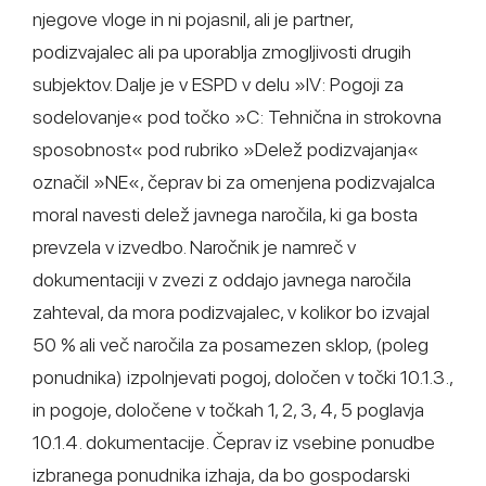
njegove vloge in ni pojasnil, ali je partner,
podizvajalec ali pa uporablja zmogljivosti drugih
subjektov. Dalje je v ESPD v delu »IV: Pogoji za
sodelovanje« pod točko »C: Tehnična in strokovna
sposobnost« pod rubriko »Delež podizvajanja«
označil »NE«, čeprav bi za omenjena podizvajalca
moral navesti delež javnega naročila, ki ga bosta
prevzela v izvedbo. Naročnik je namreč v
dokumentaciji v zvezi z oddajo javnega naročila
zahteval, da mora podizvajalec, v kolikor bo izvajal
50 % ali več naročila za posamezen sklop, (poleg
ponudnika) izpolnjevati pogoj, določen v točki 10.1.3.,
in pogoje, določene v točkah 1, 2, 3, 4, 5 poglavja
10.1.4. dokumentacije. Čeprav iz vsebine ponudbe
izbranega ponudnika izhaja, da bo gospodarski