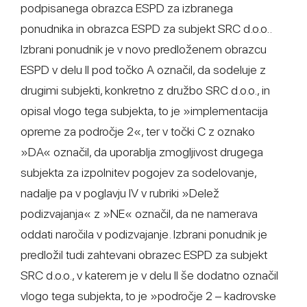
podpisanega obrazca ESPD za izbranega
ponudnika in obrazca ESPD za subjekt SRC d.o.o..
Izbrani ponudnik je v novo predloženem obrazcu
ESPD v delu II pod točko A označil, da sodeluje z
drugimi subjekti, konkretno z družbo SRC d.o.o., in
opisal vlogo tega subjekta, to je »implementacija
opreme za področje 2«, ter v točki C z oznako
»DA« označil, da uporablja zmogljivost drugega
subjekta za izpolnitev pogojev za sodelovanje,
nadalje pa v poglavju IV v rubriki »Delež
podizvajanja« z »NE« označil, da ne namerava
oddati naročila v podizvajanje. Izbrani ponudnik je
predložil tudi zahtevani obrazec ESPD za subjekt
SRC d.o.o., v katerem je v delu II še dodatno označil
vlogo tega subjekta, to je »področje 2 – kadrovske