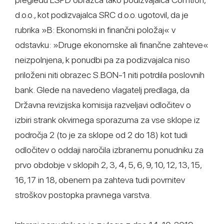
d.o.o., kot podizvajalca SRC d.o.o. ugotovil, da je
rubrika »B: Ekonomski in finančni položaj« v
odstavku: »Druge ekonomske ali finančne zahteve«
neizpolnjena, k ponudbi pa za podizvajalca niso
priloženi niti obrazec S.BON-1 niti potrdila poslovnih
bank. Glede na navedeno vlagatelj predlaga, da
Državna revizijska komisija razveljavi odločitev o
izbiri strank okvirnega sporazuma za vse sklope iz
področja 2 (to je za sklope od 2 do 18) kot tudi
odločitev o oddaji naročila izbranemu ponudniku za
prvo obdobje v sklopih 2, 3, 4, 5, 6, 9, 10, 12, 13, 15,
16, 17 in 18, obenem pa zahteva tudi povrnitev
stroškov postopka pravnega varstva.