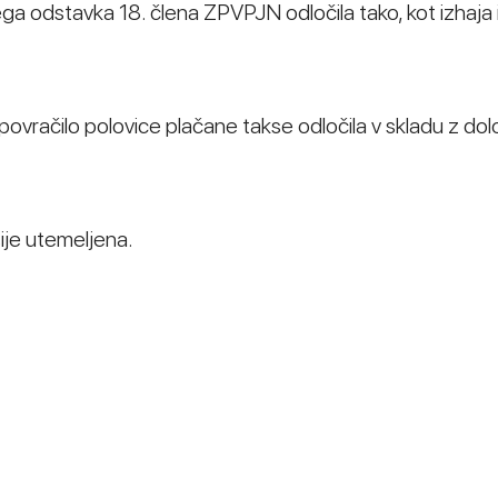
ega odstavka 18. člena ZPVPJN odločila tako, kot izhaja 
povračilo polovice plačane takse odločila v skladu z določ
ije utemeljena.