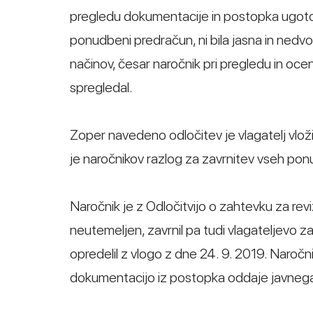
pregledu dokumentacije in postopka ugotovi
ponudbeni predračun, ni bila jasna in nedvo
načinov, česar naročnik pri pregledu in oce
spregledal.
Zoper navedeno odločitev je vlagatelj vložil
je naročnikov razlog za zavrnitev vseh po
Naročnik je z Odločitvijo o zahtevku za revi
neutemeljen, zavrnil pa tudi vlagateljevo z
opredelil z vlogo z dne 24. 9. 2019. Naročnik
dokumentacijo iz postopka oddaje javnega n