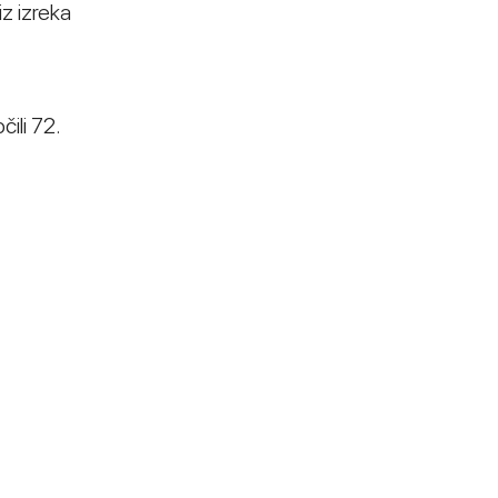
iz izreka
ili 72.