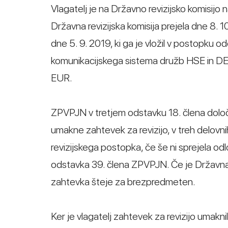
Vlagatelj je na Državno revizijsko komisijo n
Državna revizijska komisija prejela dne 8. 1
dne 5. 9. 2019, ki ga je vložil v postopku
komunikacijskega sistema družb HSE in DEM
EUR.
ZPVPJN v tretjem odstavku 18. člena določa,
umakne zahtevek za revizijo, v treh delovn
revizijskega postopka, če še ni sprejela odl
odstavka 39. člena ZPVPJN. Če je Državna re
zahtevka šteje za brezpredmeten.
Ker je vlagatelj zahtevek za revizijo umakn