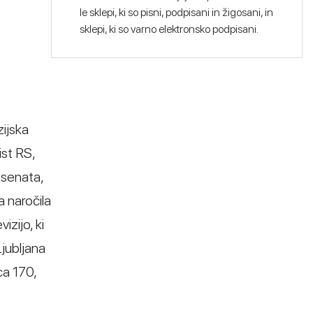
le sklepi, ki so pisni, podpisani in žigosani, in
sklepi, ki so varno elektronsko podpisani.
zijska
ist RS,
 senata,
 naročila
zijo, ki
Ljubljana
ca 170,