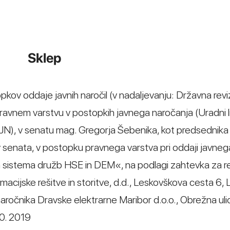
Sklep
opkov oddaje javnih naročil (v nadaljevanju: Državna revi
pravnem varstvu v postopkih javnega naročanja (Uradni l
PJN), v senatu mag. Gregorja Šebenika, kot predsednika
senata, v postopku pravnega varstva pri oddaji javnega
istema družb HSE in DEM«, na podlagi zahtevka za revi
acijske rešitve in storitve, d.d., Leskovškova cesta 6, 
 naročnika Dravske elektrarne Maribor d.o.o., Obrežna uli
10. 2019