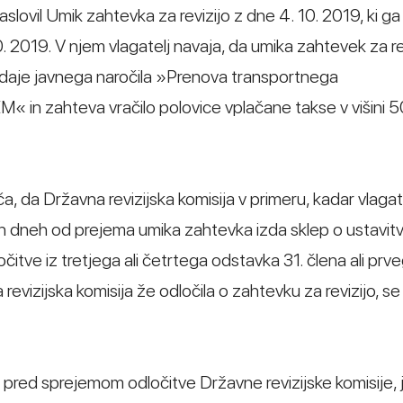
aslovil Umik zahtevka za revizijo z dne 4. 10. 2019, ki ga
0. 2019. V njem vlagatelj navaja, da umika zahtevek za re
 oddaje javnega naročila »Prenova transportnega
« in zahteva vračilo polovice vplačane takse v višini 
 da Državna revizijska komisija v primeru, kadar vlagat
ih dneh od prejema umika zahtevka izda sklep o ustavitv
očitve iz tretjega ali četrtega odstavka 31. člena ali prv
vizijska komisija že odločila o zahtevku za revizijo, se
il pred sprejemom odločitve Državne revizijske komisije, 