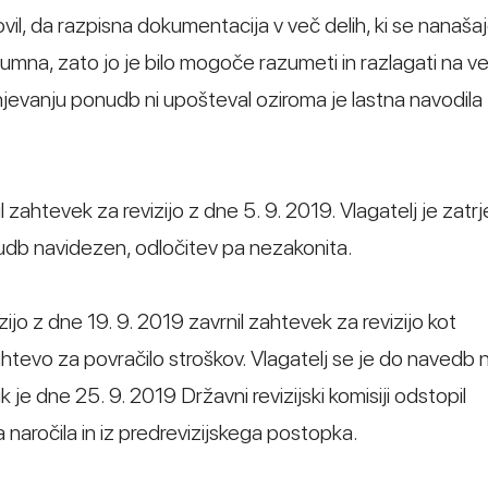
l, da razpisna dokumentacija v več delih, ki se nanaša
umna, zato jo je bilo mogoče razumeti in razlagati na v
njevanju ponudb ni upošteval oziroma je lastna navodila
 zahtevek za revizijo z dne 5. 9. 2019. Vlagatelj je zatrj
nudb navidezen, odločitev pa nezakonita.
zijo z dne 19. 9. 2019 zavrnil zahtevek za revizijo kot
ahtevo za povračilo stroškov. Vlagatelj se je do navedb 
 je dne 25. 9. 2019 Državni revizijski komisiji odstopil
aročila in iz predrevizijskega postopka.