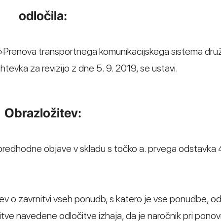
odločila:
a »Prenova transportnega komunikacijskega sistema dru
ahtevka za revizijo z dne 5. 9. 2019, se ustavi.
Obrazložitev:
 predhodne objave v skladu s točko a. prvega odstavka 
tev o zavrnitvi vseh ponudb, s katero je vse ponudbe, o
itve navedene odločitve izhaja, da je naročnik pri pon