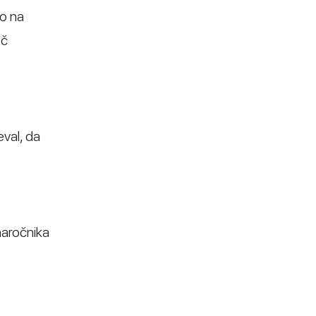
jo na
eč
eval, da
naročnika