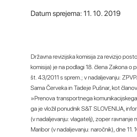
Datum sprejema: 11. 10. 2019
Državna revizijska komisija za revizijo post
komisija) je na podlagi 18. člena Zakona o 
št. 43/2011 s sprem.; v nadaljevanju: ZPV
Sama Červeka in Tadeje Pušnar, kot članov 
»Prenova transportnega komunikacijskega s
ga je vložil ponudnik S&T SLOVENIJA, inform
(v nadaljevanju: vlagatelj), zoper ravnanje
Maribor (v nadaljevanju: naročnik), dne 11. 