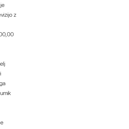
 je
vizijo z
500,00
elj
i
ega
 umik
je