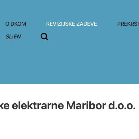
O DKOM
REVIZIJSKE ZADEVE
PREKRŠ
SL
EN
/
 elektrarne Maribor d.o.o.