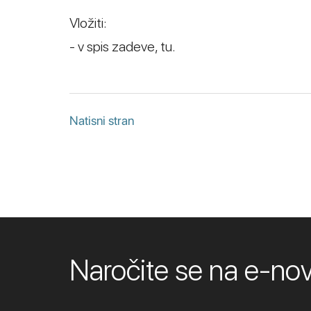
Vložiti:
- v spis zadeve, tu.
Natisni stran
Naročite se na e-n