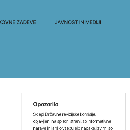
KOVNE ZADEVE
JAVNOST IN MEDIJI
Opozorilo
Sklepi Državne revizijske komisije,
objavljeni na spletni strani, so informativne
narave in lahko vsebujejo napake. Izvirni so