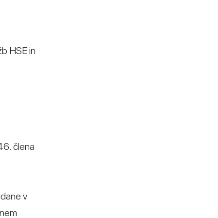
žb HSE in
46. člena
ddane v
ovnem