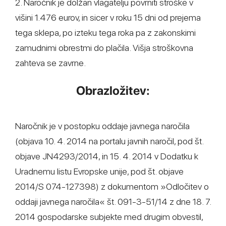
2. Naročnik je dolžan vlagatelju povrniti stroške v
višini 1.476 eurov, in sicer v roku 15 dni od prejema
tega sklepa, po izteku tega roka pa z zakonskimi
zamudnimi obrestmi do plačila. Višja stroškovna
zahteva se zavrne.
Obrazložitev:
Naročnik je v postopku oddaje javnega naročila
(objava 10. 4. 2014 na portalu javnih naročil, pod št.
objave JN4293/2014, in 15. 4. 2014 v Dodatku k
Uradnemu listu Evropske unije, pod št. objave
2014/S 074-127398) z dokumentom »Odločitev o
oddaji javnega naročila« št. 091-3-51/14 z dne 18. 7.
2014 gospodarske subjekte med drugim obvestil,