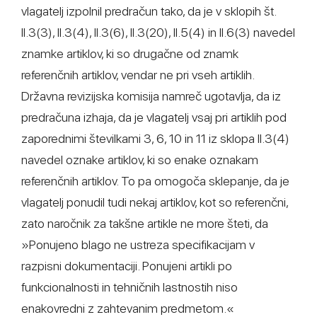
vlagatelj izpolnil predračun tako, da je v sklopih št.
II.3(3), II.3(4), II.3(6), II.3(20), II.5(4) in II.6(3) navedel
znamke artiklov, ki so drugačne od znamk
referenčnih artiklov, vendar ne pri vseh artiklih.
Državna revizijska komisija namreč ugotavlja, da iz
predračuna izhaja, da je vlagatelj vsaj pri artiklih pod
zaporednimi številkami 3, 6, 10 in 11 iz sklopa II.3(4)
navedel oznake artiklov, ki so enake oznakam
referenčnih artiklov. To pa omogoča sklepanje, da je
vlagatelj ponudil tudi nekaj artiklov, kot so referenčni,
zato naročnik za takšne artikle ne more šteti, da
»Ponujeno blago ne ustreza specifikacijam v
razpisni dokumentaciji. Ponujeni artikli po
funkcionalnosti in tehničnih lastnostih niso
enakovredni z zahtevanim predmetom.«