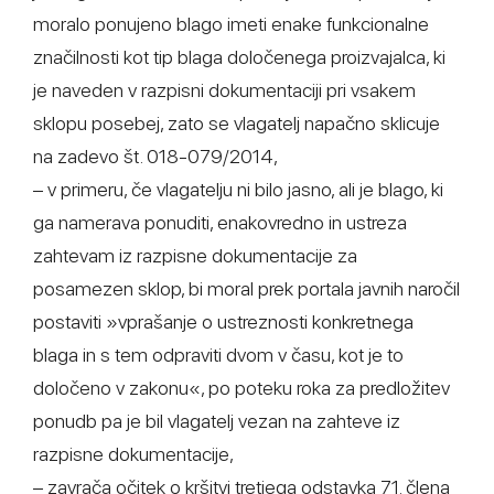
moralo ponujeno blago imeti enake funkcionalne
značilnosti kot tip blaga določenega proizvajalca, ki
je naveden v razpisni dokumentaciji pri vsakem
sklopu posebej, zato se vlagatelj napačno sklicuje
na zadevo št. 018-079/2014,
– v primeru, če vlagatelju ni bilo jasno, ali je blago, ki
ga namerava ponuditi, enakovredno in ustreza
zahtevam iz razpisne dokumentacije za
posamezen sklop, bi moral prek portala javnih naročil
postaviti »vprašanje o ustreznosti konkretnega
blaga in s tem odpraviti dvom v času, kot je to
določeno v zakonu«, po poteku roka za predložitev
ponudb pa je bil vlagatelj vezan na zahteve iz
razpisne dokumentacije,
– zavrača očitek o kršitvi tretjega odstavka 71. člena