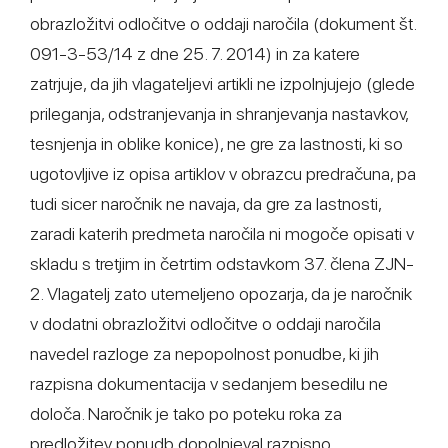
obrazložitvi odločitve o oddaji naročila (dokument št.
091-3-53/14 z dne 25. 7. 2014) in za katere
zatrjuje, da jih vlagateljevi artikli ne izpolnjujejo (glede
prileganja, odstranjevanja in shranjevanja nastavkov,
tesnjenja in oblike konice), ne gre za lastnosti, ki so
ugotovljive iz opisa artiklov v obrazcu predračuna, pa
tudi sicer naročnik ne navaja, da gre za lastnosti,
zaradi katerih predmeta naročila ni mogoče opisati v
skladu s tretjim in četrtim odstavkom 37. člena ZJN-
2. Vlagatelj zato utemeljeno opozarja, da je naročnik
v dodatni obrazložitvi odločitve o oddaji naročila
navedel razloge za nepopolnost ponudbe, ki jih
razpisna dokumentacija v sedanjem besedilu ne
določa. Naročnik je tako po poteku roka za
predložitev ponudb dopolnjeval razpisno