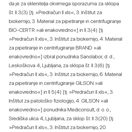
da je za sklenitelja okvirnega sporazuma za sklopa
št. II.3(3) [tj. »Predračun II.xls«, 3. Inštitut za
biokemijo, 3. Material za pipetiranje in centrifugiranje
BIO-CERTR »ali enakovredno«] in II.3(4) [tj.
»Predračun II.xls«, 3. Inštitut za biokemijo, 4. Material
za pipetiranje in centrifugiranje BRAND »ali
enakovredno«] izbral ponudnika Sanolabor, d. d.,
Leskoškova 4, Ljubljana, za sklopa št. II.3(6) [tj.
»Predračun II.xls«, 3. Inštitut za biokemijo, 6. Material
za pipetiranje in centrifugiranje GILSON »ali
enakovredno«] in II.5(4) [tj. »Predračun II.xls«, 3.
Inštitut za patološko fiziologijo, 4. GILSON »ali
enakovredno«] ponudnika Mediconsult, d. o. o.,
Središka ulica 4, Ljubljana, za sklop št. II.3(20) [tj.
»Predračun II.xls«, 3. Inštitut za biokemijo, 20.