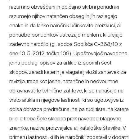
razumno obveščeni in običajno skrbni ponudniki
razumejo njihov natančen obseg in jih razlagajo
enako in da lahko naročnik učinkovito preizkusi, ali
ponudbe ponudnikov ustrezajo merilom, ki urejajo
zadevno naročilo (gl. sodba Sodišča C-368/10 z
dne 10. 5. 2012, točka 109). Upoštevajoč navedeno
je na podlagi opisov za artikle iz spornih šest
sklopov, zaradi katerih je vlagatelj vložil zahtevek za
revizijo, treba kot jasne, natančne in nedvoumne
obravnavati le tehnične zahteve, ki se nanašajo na
vrsto artikla in njegove lastnosti, ki so ugotovljive iz
opisa obrazca predračuna, ne pa tudi tiste, na katere
bi bilo treba šele sklepati prek navedbe blagovne
znamke, naziva proizvajalca ali kataloške številke. V
primeru lastnosti, ki jih je naročnik izpostavil v dodatni