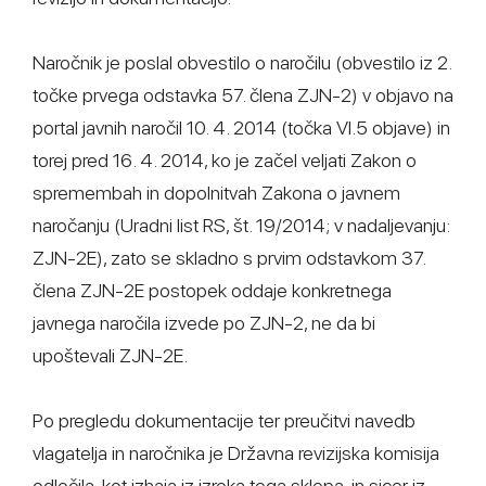
Naročnik je poslal obvestilo o naročilu (obvestilo iz 2.
točke prvega odstavka 57. člena ZJN-2) v objavo na
portal javnih naročil 10. 4. 2014 (točka VI.5 objave) in
torej pred 16. 4. 2014, ko je začel veljati Zakon o
spremembah in dopolnitvah Zakona o javnem
naročanju (Uradni list RS, št. 19/2014; v nadaljevanju:
ZJN-2E), zato se skladno s prvim odstavkom 37.
člena ZJN-2E postopek oddaje konkretnega
javnega naročila izvede po ZJN-2, ne da bi
upoštevali ZJN-2E.
Po pregledu dokumentacije ter preučitvi navedb
vlagatelja in naročnika je Državna revizijska komisija
odločila, kot izhaja iz izreka tega sklepa, in sicer iz