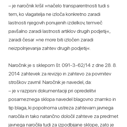
– je naročnik kršil »načelo transparentnosti tudi s
tem, ko vlagatelja ne izloča konkretno zaradi
lastnosti njegovih ponujenih izdelkov, temveč
pavšalno zaradi lastnosti artiklov drugih podjetij«,
zaradi česar »ne more biti izločen zaradi
neizpolnjevanja zahtev drugih podjetij«.
Naročnik je s sklepom št. 091-3-62/14 z dne 28. 8.
2014 zahtevek za revizijo in zahtevo za povrnitev
stroškov zavrnil. Naročnik je navedel, da:
– je v razpisni dokumentaciji pri opredelitvi
posameznega sklopa navedel blagovno znamko in
tip blaga, ki popolnoma ustreza zahtevam javnega
naročila in tako natančno določil zahteve za predmet
javnega naročila tudi za izpodbijane sklope, zato je