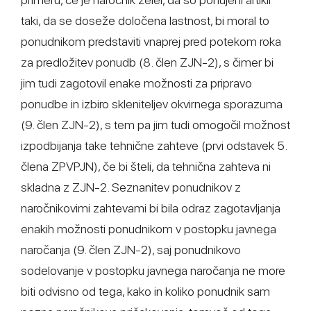
taki, da se doseže določena lastnost, bi moral to
ponudnikom predstaviti vnaprej pred potekom roka
za predložitev ponudb (8. člen ZJN-2), s čimer bi
jim tudi zagotovil enake možnosti za pripravo
ponudbe in izbiro skleniteljev okvirnega sporazuma
(9. člen ZJN-2), s tem pa jim tudi omogočil možnost
izpodbijanja take tehnične zahteve (prvi odstavek 5.
člena ZPVPJN), če bi šteli, da tehnična zahteva ni
skladna z ZJN-2. Seznanitev ponudnikov z
naročnikovimi zahtevami bi bila odraz zagotavljanja
enakih možnosti ponudnikom v postopku javnega
naročanja (9. člen ZJN-2), saj ponudnikovo
sodelovanje v postopku javnega naročanja ne more
biti odvisno od tega, kako in koliko ponudnik sam