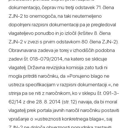
dokumentacijo, čeprav mu tretji odstavek 71. člena
ZJN-2 to onemogoča, na taki neutemeljeno
dopolnjeni razpisni dokumentaciji pa je pregledoval
vlagateljevo ponudbo in jo izločil (kršitev 8. člena
ZJN-2 v zvezi s prvim odstavkom 80. člena ZJN-2).
Obravnavana zadeva je torej v izhodiščih podobna
zadevi št. 018-079/2014, na katero se sklicuje
vlagatelj. Državna revizijska komisija zato tudi ni
mogla pritrditi naročniku, da »Ponujeno blago ne
ustreza specifikacijam v razpisni dokumentaciji.«, ne
strinja pa se niti z naročnikom, ko v sklepu št. 091-3-
62/14 z dne 28. 8. 2014 (str. 12) navaja, da bi moral
vlagatelj prek portala javnih naročil naročniku postaviti
vprašanje o »ustreznosti konkretnega blaga«, saj
ZJN-2 ne določa obveznosti ponudnika zastaviti