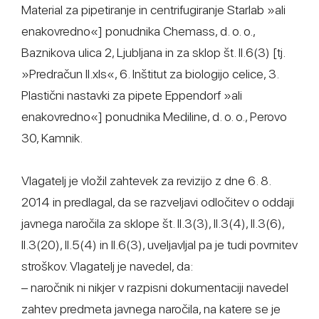
Material za pipetiranje in centrifugiranje Starlab »ali
enakovredno«] ponudnika Chemass, d. o. o.,
Baznikova ulica 2, Ljubljana in za sklop št. II.6(3) [tj.
»Predračun II.xls«, 6. Inštitut za biologijo celice, 3.
Plastični nastavki za pipete Eppendorf »ali
enakovredno«] ponudnika Mediline, d. o. o., Perovo
30, Kamnik.
Vlagatelj je vložil zahtevek za revizijo z dne 6. 8.
2014 in predlagal, da se razveljavi odločitev o oddaji
javnega naročila za sklope št. II.3(3), II.3(4), II.3(6),
II.3(20), II.5(4) in II.6(3), uveljavljal pa je tudi povrnitev
stroškov. Vlagatelj je navedel, da:
– naročnik ni nikjer v razpisni dokumentaciji navedel
zahtev predmeta javnega naročila, na katere se je