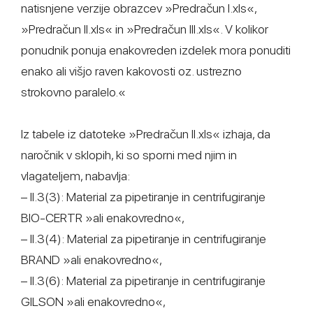
natisnjene verzije obrazcev »Predračun I.xls«,
»Predračun II.xls« in »Predračun III.xls«. V kolikor
ponudnik ponuja enakovreden izdelek mora ponuditi
enako ali višjo raven kakovosti oz. ustrezno
strokovno paralelo.«
Iz tabele iz datoteke »Predračun II.xls« izhaja, da
naročnik v sklopih, ki so sporni med njim in
vlagateljem, nabavlja:
– II.3(3): Material za pipetiranje in centrifugiranje
BIO-CERTR »ali enakovredno«,
– II.3(4): Material za pipetiranje in centrifugiranje
BRAND »ali enakovredno«,
– II.3(6): Material za pipetiranje in centrifugiranje
GILSON »ali enakovredno«,