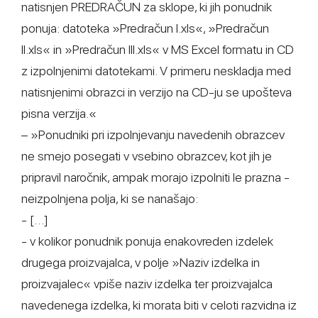
natisnjen PREDRAČUN za sklope, ki jih ponudnik
ponuja: datoteka »Predračun I.xls«, »Predračun
II.xls« in »Predračun III.xls« v MS Excel formatu in CD
z izpolnjenimi datotekami. V primeru neskladja med
natisnjenimi obrazci in verzijo na CD-ju se upošteva
pisna verzija.«
– »Ponudniki pri izpolnjevanju navedenih obrazcev
ne smejo posegati v vsebino obrazcev, kot jih je
pripravil naročnik, ampak morajo izpolniti le prazna -
neizpolnjena polja, ki se nanašajo:
- […]
- v kolikor ponudnik ponuja enakovreden izdelek
drugega proizvajalca, v polje »Naziv izdelka in
proizvajalec« vpiše naziv izdelka ter proizvajalca
navedenega izdelka, ki morata biti v celoti razvidna iz