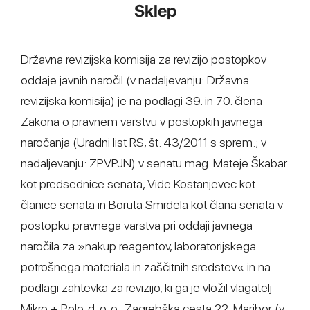
Sklep
Državna revizijska komisija za revizijo postopkov
oddaje javnih naročil (v nadaljevanju: Državna
revizijska komisija) je na podlagi 39. in 70. člena
Zakona o pravnem varstvu v postopkih javnega
naročanja (Uradni list RS, št. 43/2011 s sprem.; v
nadaljevanju: ZPVPJN) v senatu mag. Mateje Škabar
kot predsednice senata, Vide Kostanjevec kot
članice senata in Boruta Smrdela kot člana senata v
postopku pravnega varstva pri oddaji javnega
naročila za »nakup reagentov, laboratorijskega
potrošnega materiala in zaščitnih sredstev« in na
podlagi zahtevka za revizijo, ki ga je vložil vlagatelj
Mikro + Polo, d. o. o., Zagrebška cesta 22, Maribor (v