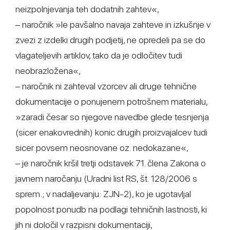
neizpolnjevanja teh dodatnih zahtev«,
– naročnik »le pavšalno navaja zahteve in izkušnje v
zvezi z izdelki drugih podjetij, ne opredeli pa se do
vlagateljevih artiklov, tako da je odločitev tudi
neobrazložena«,
– naročnik ni zahteval vzorcev ali druge tehnične
dokumentacije o ponujenem potrošnem materialu,
»zaradi česar so njegove navedbe glede tesnjenja
(sicer enakovrednih) konic drugih proizvajalcev tudi
sicer povsem neosnovane oz. nedokazane«,
– je naročnik kršil tretji odstavek 71. člena Zakona o
javnem naročanju (Uradni list RS, št. 128/2006 s
sprem.; v nadaljevanju: ZJN-2), ko je ugotavljal
popolnost ponudb na podlagi tehničnih lastnosti, ki
jih ni določil v razpisni dokumentaciji,