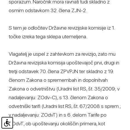
sporazum. Naročnik mora ravnati tudi skladno z
osmim odstavkom 32. člena ZJN-2.
S tem je odločitev Državne revizijske komisije iz 1.
točke izreka tega sklepa utemeljena.
Vlagatelj je uspel z zahtevkom za revizijo, zato mu
Državna revizijska komisija upoštevajoč prvi, drugi in
tretji odstavek 70. člena ZPVPJN ter skladno z 19.
členom Zakona o spremembah in dopolnitvah
Zakona o odvetništvu (Uradni list RS, št. 35/2009; v
nadaljevanju: ZOdv-C), s 13. členom Zakona o
odvetniški tarifi (Uradni list RS, št. 67/2008 s sprem.;
v nadaljevanju: ZOdvT) in s 6. delom Tarife po
ZOdvT, ob upoštevanju okoliščin primera, kot