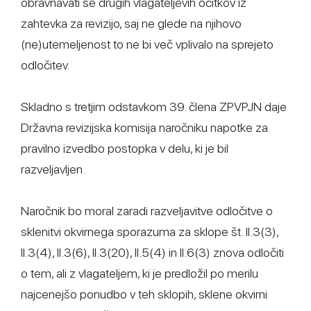
obravnavati še drugih vlagateljevih očitkov iz
zahtevka za revizijo, saj ne glede na njihovo
(ne)utemeljenost to ne bi več vplivalo na sprejeto
odločitev.
Skladno s tretjim odstavkom 39. člena ZPVPJN daje
Državna revizijska komisija naročniku napotke za
pravilno izvedbo postopka v delu, ki je bil
razveljavljen.
Naročnik bo moral zaradi razveljavitve odločitve o
sklenitvi okvirnega sporazuma za sklope št. II.3(3),
II.3(4), II.3(6), II.3(20), II.5(4) in II.6(3) znova odločiti
o tem, ali z vlagateljem, ki je predložil po merilu
najcenejšo ponudbo v teh sklopih, sklene okvirni