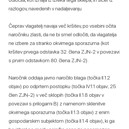
razlogov, navedenih v nadaljevanju.
Čeprav vlagatelj navaja več kršitev, po vsebini očita
naročniku zlasti, da ne bi smel odločiti, da vlagatelja
ne izbere za stranko okvirnega sporazuma (kot
kršitev prvega odstavka 32. člena ZJN-2 v povezavi
s prvim odstavkom 80. člena ZJN-2).
Naročnik oddaja javno naročilo blaga (točka II.1.2
objav) po odprtem postopku (točka IV.1.1 objav; 25.
člen ZJN-2) v več sklopih (točka II.1.8 objav v
povezavi s prilogami B) z namenom sklenitve
okvirnega sporazuma (točka II.1.3 objav) z enim
gospodarskim subjektom (točka II.1.4 objav), ki ga