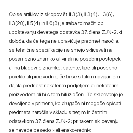
Opise artiklov iz sklopov št. II.3(3), II.3(4), II.3(6),
II.3(20), II.5(4) in II.6(3) je treba tolmačiti ob
upoštevanju devetega odstavka 37. člena ZJN-2, ki
določa, da če tega ne upravičuje predmet naročila,
se tehnične specifikacije ne smejo sklicevati na
posamezno znamko ali vir ali na posebni postopek
ali na blagovne znamke, patente, tipe ali posebno
poreklo ali proizvodnjo, če bi se s takim navajanjem
dajala prednost nekaterim podjetjem ali nekaterim
proizvodom ali bi s tem bili izločeni. To sklicevanje je
dovoljeno v primerih, ko drugače ni mogoče opisati
predmeta naročila v skladu s tretjim in četrtim
odstavkom 37. člena ZJN-2; pri takem sklicevanju
se navede besedo »ali enakovredni«.