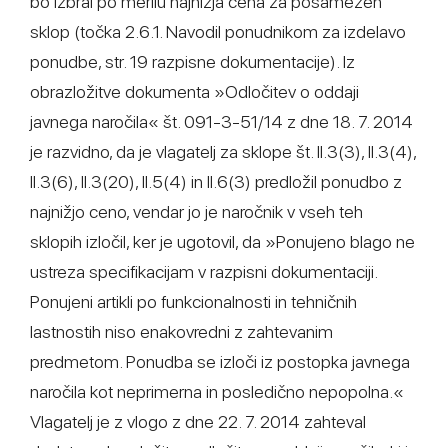
bo izbral po merilu najnižja cena za posamezen
sklop (točka 2.6.1. Navodil ponudnikom za izdelavo
ponudbe, str. 19 razpisne dokumentacije). Iz
obrazložitve dokumenta »Odločitev o oddaji
javnega naročila« št. 091-3-51/14 z dne 18. 7. 2014
je razvidno, da je vlagatelj za sklope št. II.3(3), II.3(4),
II.3(6), II.3(20), II.5(4) in II.6(3) predložil ponudbo z
najnižjo ceno, vendar jo je naročnik v vseh teh
sklopih izločil, ker je ugotovil, da »Ponujeno blago ne
ustreza specifikacijam v razpisni dokumentaciji.
Ponujeni artikli po funkcionalnosti in tehničnih
lastnostih niso enakovredni z zahtevanim
predmetom. Ponudba se izloči iz postopka javnega
naročila kot neprimerna in posledično nepopolna.«
Vlagatelj je z vlogo z dne 22. 7. 2014 zahteval