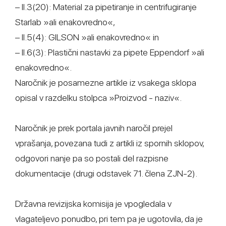
– II.3(20): Material za pipetiranje in centrifugiranje
Starlab »ali enakovredno«,
– II.5(4): GILSON »ali enakovredno« in
– II.6(3): Plastični nastavki za pipete Eppendorf »ali
enakovredno«.
Naročnik je posamezne artikle iz vsakega sklopa
opisal v razdelku stolpca »Proizvod - naziv«.
Naročnik je prek portala javnih naročil prejel
vprašanja, povezana tudi z artikli iz spornih sklopov,
odgovori nanje pa so postali del razpisne
dokumentacije (drugi odstavek 71. člena ZJN-2).
Državna revizijska komisija je vpogledala v
vlagateljevo ponudbo, pri tem pa je ugotovila, da je