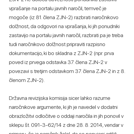
vprašanje na portalu javnih naročil, temveč je
mogoče (iz 81. člena ZJN-2) razbrati naročnikovo
dolžnost, da odgovori na vprašanja, ki jih ponudniki
zastavijo na portalu javnih naročil, razbrati pa je treba
tudi naročnikovo dolžnost pripraviti razpisno
dokumentacijo, ki bo skladna z ZJN-2 (npr. prva
poved iz prvega odstavka 37. člena ZJN-2 v
povezavi s tretjim odstavkom 37. člena ZJN-2 in z 8.
členom ZJN-2).
Državna revizijska komisija sicer lahko razume
naročnikove argumente, ki jih je navedel v dodatni
obrazložitvi odločitve o oddaji naročila in jih ponovil v
sklepu št. 091-3-62/14 z dne 28. 8. 2014, vendar v
primeru, če je naročnik želel, da so ponujeni artikli