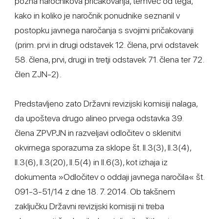
pozna naročnikova pričakovanja, temveč od tega,
kako in koliko je naročnik ponudnike seznanil v
postopku javnega naročanja s svojimi pričakovanji
(prim. prvi in drugi odstavek 12. člena, prvi odstavek
58. člena, prvi, drugi in tretji odstavek 71. člena ter 72.
člen ZJN-2).
Predstavljeno zato Državni revizijski komisiji nalaga,
da upošteva drugo alineo prvega odstavka 39.
člena ZPVPJN in razveljavi odločitev o sklenitvi
okvirnega sporazuma za sklope št. II.3(3), II.3(4),
II.3(6), II.3(20), II.5(4) in II.6(3), kot izhaja iz
dokumenta »Odločitev o oddaji javnega naročila« št.
091-3-51/14 z dne 18. 7. 2014. Ob takšnem
zaključku Državni revizijski komisiji ni treba