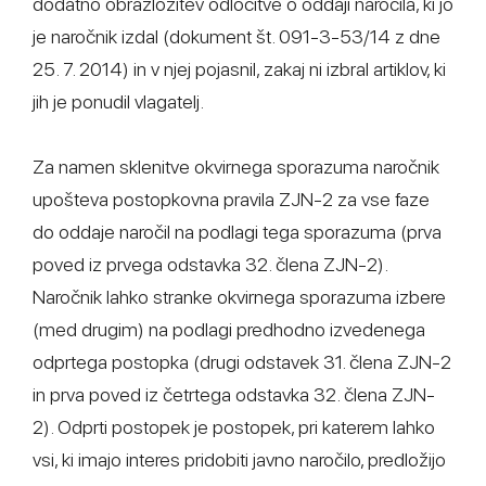
dodatno obrazložitev odločitve o oddaji naročila, ki jo
je naročnik izdal (dokument št. 091-3-53/14 z dne
25. 7. 2014) in v njej pojasnil, zakaj ni izbral artiklov, ki
jih je ponudil vlagatelj.
Za namen sklenitve okvirnega sporazuma naročnik
upošteva postopkovna pravila ZJN-2 za vse faze
do oddaje naročil na podlagi tega sporazuma (prva
poved iz prvega odstavka 32. člena ZJN-2).
Naročnik lahko stranke okvirnega sporazuma izbere
(med drugim) na podlagi predhodno izvedenega
odprtega postopka (drugi odstavek 31. člena ZJN-2
in prva poved iz četrtega odstavka 32. člena ZJN-
2). Odprti postopek je postopek, pri katerem lahko
vsi, ki imajo interes pridobiti javno naročilo, predložijo