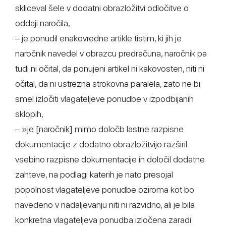
skliceval šele v dodatni obrazložitvi odločitve o
oddaji naročila,
– je ponudil enakovredne artikle tistim, ki jih je
naročnik navedel v obrazcu predračuna, naročnik pa
tudi ni očital, da ponujeni artikel ni kakovosten, niti ni
očital, da ni ustrezna strokovna paralela, zato ne bi
smel izločiti vlagateljeve ponudbe v izpodbijanih
sklopih,
– »je [naročnik] mimo določb lastne razpisne
dokumentacije z dodatno obrazložitvijo razširil
vsebino razpisne dokumentacije in določil dodatne
zahteve, na podlagi katerih je nato presojal
popolnost vlagateljeve ponudbe oziroma kot bo
navedeno v nadaljevanju niti ni razvidno, ali je bila
konkretna vlagateljeva ponudba izločena zaradi