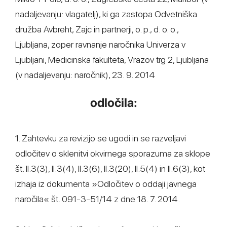
nadaljevanju: vlagatelj), ki ga zastopa Odvetniška
družba Avbreht, Zajc in partnerji, o. p., d. o. o.,
Ljubljana, zoper ravnanje naročnika Univerza v
Ljubljani, Medicinska fakulteta, Vrazov trg 2, Ljubljana
(v nadaljevanju: naročnik), 23. 9. 2014
odločila:
1. Zahtevku za revizijo se ugodi in se razveljavi
odločitev o sklenitvi okvirnega sporazuma za sklope
št. II.3(3), II.3(4), II.3(6), II.3(20), II.5(4) in II.6(3), kot
izhaja iz dokumenta »Odločitev o oddaji javnega
naročila« št. 091-3-51/14 z dne 18. 7. 2014.