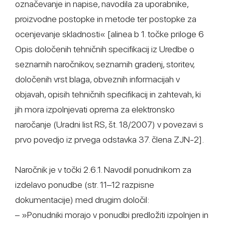
označevanje in napise, navodila za uporabnike,
proizvodne postopke in metode ter postopke za
ocenjevanje skladnosti« [alinea b 1. točke priloge 6
Opis določenih tehničnih specifikacij iz Uredbe o
seznamih naročnikov, seznamih gradenj, storitev,
določenih vrst blaga, obveznih informacijah v
objavah, opisih tehničnih specifikacij in zahtevah, ki
jih mora izpolnjevati oprema za elektronsko
naročanje (Uradni list RS, št. 18/2007) v povezavi s
prvo povedjo iz prvega odstavka 37. člena ZJN-2].
Naročnik je v točki 2.6.1. Navodil ponudnikom za
izdelavo ponudbe (str. 11–12 razpisne
dokumentacije) med drugim določil:
– »Ponudniki morajo v ponudbi predložiti izpolnjen in