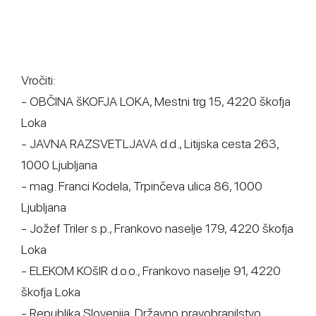
Vročiti:
- OBČINA šKOFJA LOKA, Mestni trg 15, 4220 škofja
Loka
- JAVNA RAZSVETLJAVA d.d., Litijska cesta 263,
1000 Ljubljana
- mag. Franci Kodela, Trpinčeva ulica 86, 1000
Ljubljana
- Jožef Triler s.p., Frankovo naselje 179, 4220 škofja
Loka
- ELEKOM KOšIR d.o.o., Frankovo naselje 91, 4220
škofja Loka
- Republika Slovenija, Državno pravobranilstvo,