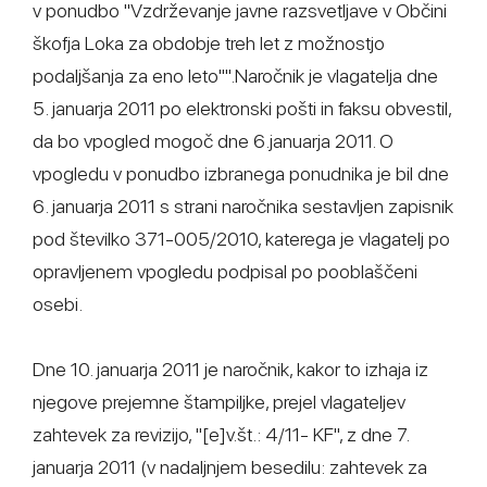
v ponudbo "Vzdrževanje javne razsvetljave v Občini
škofja Loka za obdobje treh let z možnostjo
podaljšanja za eno leto"".Naročnik je vlagatelja dne
5. januarja 2011 po elektronski pošti in faksu obvestil,
da bo vpogled mogoč dne 6.januarja 2011. O
vpogledu v ponudbo izbranega ponudnika je bil dne
6. januarja 2011 s strani naročnika sestavljen zapisnik
pod številko 371-005/2010, katerega je vlagatelj po
opravljenem vpogledu podpisal po pooblaščeni
osebi.
Dne 10. januarja 2011 je naročnik, kakor to izhaja iz
njegove prejemne štampiljke, prejel vlagateljev
zahtevek za revizijo, "[e]v.št.: 4/11- KF", z dne 7.
januarja 2011 (v nadaljnjem besedilu: zahtevek za