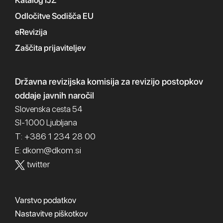
Katalog IJZ
Odločitve Sodišča EU
eRevizija
Zaščita prijaviteljev
Državna revizijska komisija
za revizijo postopkov
oddaje javnih naročil
Slovenska cesta 54
SI-1000 Ljubljana
T: +386 1 234 28 00
dkom@dkom.si
E:
twitter
Varstvo podatkov
Nastavitve piškotkov