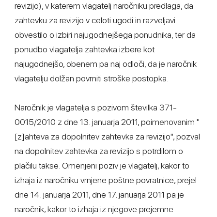
revizijo), v katerem vlagatelj naročniku predlaga, da
zahtevku za revizijo v celoti ugodi in razveljavi
obvestilo o izbiri najugodnejšega ponudnika, ter da
ponudbo vlagatelja zahtevka izbere kot
najugodnejšo, obenem pa naj odloči, da je naročnik
vlagatelju dolžan povrniti stroške postopka.
Naročnik je vlagatelja s pozivom številka 371-
0015/2010 z dne 13. januarja 2011, poimenovanim "
[z]ahteva za dopolnitev zahtevka za revizijo", pozval
na dopolnitev zahtevka za revizijo s potrdilom o
plačilu takse. Omenjeni poziv je vlagatelj, kakor to
izhaja iz naročniku vrnjene poštne povratnice, prejel
dne 14. januarja 2011, dne 17. januarja 2011 pa je
naročnik, kakor to izhaja iz njegove prejemne