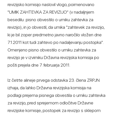
revizijsko komisijo naslovil vlogo, poimenovano
"UMIK ZAHTEVKA ZA REVIZIJO" (v nadaljnjem
besedilu: pisno obvestilo o umiku zahtevka za
revizijo), in jo obvestil, da umika "zahtevek za revizijo,
ki je bil zoper predmetno javno naročilo vložen dne
7.1.2011 kot tudi zahtevo po nadaljevanju postopka".
Omenjeno pisno obvestilo o umiku zahtevka za
revizijo je v izvirniku Državna revizijska komisija po
pošti prejela dne 7. februarja 2011.
Iz četrte alineje prvega odstavka 23. člena ZRPJN
izhaja, da lahko Državna revizijska komisija na
podlagi prejema pisnega obvestila o umiku zahtevka
za revizijo, pred sprejemom odločitve Državne
revizijske komisije, postopek za revizijo s sklepom