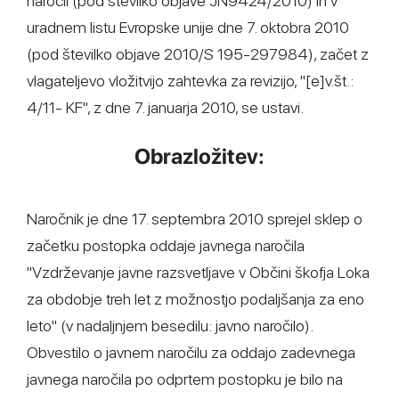
naročil (pod številko objave JN9424/2010) in v
uradnem listu Evropske unije dne 7. oktobra 2010
(pod številko objave 2010/S 195-297984), začet z
vlagateljevo vložitvijo zahtevka za revizijo, "[e]v.št.:
4/11- KF", z dne 7. januarja 2010, se ustavi.
Obrazložitev:
Naročnik je dne 17. septembra 2010 sprejel sklep o
začetku postopka oddaje javnega naročila
"Vzdrževanje javne razsvetljave v Občini škofja Loka
za obdobje treh let z možnostjo podaljšanja za eno
leto" (v nadaljnjem besedilu: javno naročilo).
Obvestilo o javnem naročilu za oddajo zadevnega
javnega naročila po odprtem postopku je bilo na