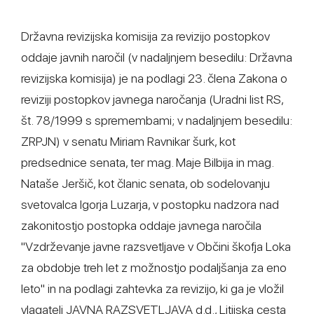
Državna revizijska komisija za revizijo postopkov
oddaje javnih naročil (v nadaljnjem besedilu: Državna
revizijska komisija) je na podlagi 23. člena Zakona o
reviziji postopkov javnega naročanja (Uradni list RS,
št. 78/1999 s spremembami; v nadaljnjem besedilu:
ZRPJN) v senatu Miriam Ravnikar šurk, kot
predsednice senata, ter mag. Maje Bilbija in mag.
Nataše Jeršič, kot članic senata, ob sodelovanju
svetovalca Igorja Luzarja, v postopku nadzora nad
zakonitostjo postopka oddaje javnega naročila
"Vzdrževanje javne razsvetljave v Občini škofja Loka
za obdobje treh let z možnostjo podaljšanja za eno
leto" in na podlagi zahtevka za revizijo, ki ga je vložil
vlagatelj JAVNA RAZSVETLJAVA d.d., Litijska cesta