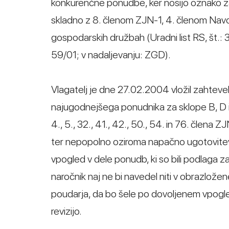
konkurenčne ponudbe, ker nosijo oznako za
skladno z 8. členom ZJN-1, 4. členom Nav
gospodarskih družbah (Uradni list RS, št.
59/01; v nadaljevanju: ZGD).
Vlagatelj je dne 27.02.2004 vložil zahtevek z
najugodnejšega ponudnika za sklope B, D in 
4., 5., 32., 41., 42., 50., 54. in 76. člena 
ter nepopolno oziroma napačno ugotovitev
vpogled v dele ponudb, ki so bili podlaga za
naročnik naj ne bi navedel niti v obrazložene
poudarja, da bo šele po dovoljenem vpogle
revizijo.