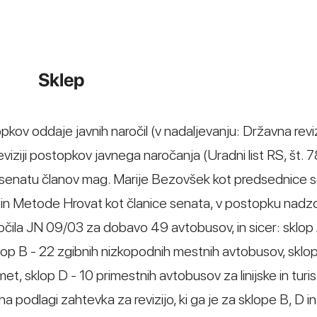
Sklep
opkov oddaje javnih naročil (v nadaljevanju: Državna revi
eviziji postopkov javnega naročanja (Uradni list RS, št. 
 senatu članov mag. Marije Bezovšek kot predsednice 
a in Metode Hrovat kot članice senata, v postopku nadz
čila JN 09/03 za dobavo 49 avtobusov, in sicer: sklop 
op B - 22 zgibnih nizkopodnih mestnih avtobusov, sklop
met, sklop D - 10 primestnih avtobusov za linijske in turi
na podlagi zahtevka za revizijo, ki ga je za sklope B, D in 