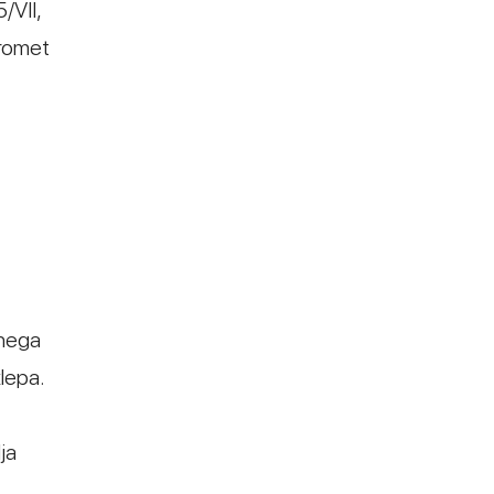
/VII,
promet
vnega
klepa.
ja