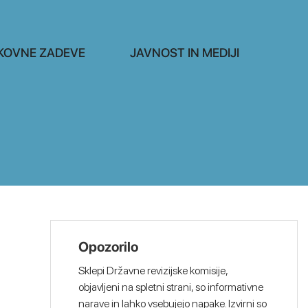
KOVNE ZADEVE
JAVNOST IN MEDIJI
Opozorilo
Sklepi Državne revizijske komisije,
objavljeni na spletni strani, so informativne
narave in lahko vsebujejo napake. Izvirni so