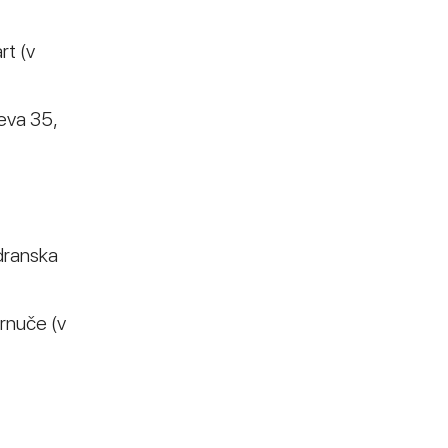
rt (v
eva 35,
adranska
Črnuče (v