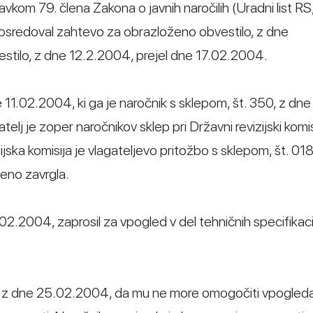
avkom 79. člena Zakona o javnih naročilih (Uradni list RS,
posredoval zahtevo za obrazloženo obvestilo, z dne
stilo, z dne 12.2.2004, prejel dne 17.02.2004.
ne 11.02.2004, ki ga je naročnik s sklepom, št. 350, z dne
j je zoper naročnikov sklep pri Državni revizijski komisij
jska komisija je vlagateljevo pritožbo s sklepom, št. 0
eno zavrgla.
02.2004, zaprosil za vpogled v del tehničnih specifikaci
m, z dne 25.02.2004, da mu ne more omogočiti vpogled