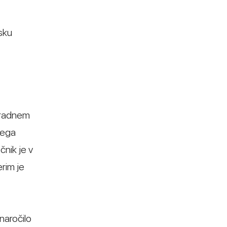
esku
 Uradnem
nega
čnik je v
rim je
naročilo