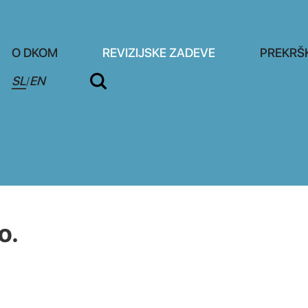
O DKOM
REVIZIJSKE ZADEVE
PREKRŠ
SL
EN
/
o.