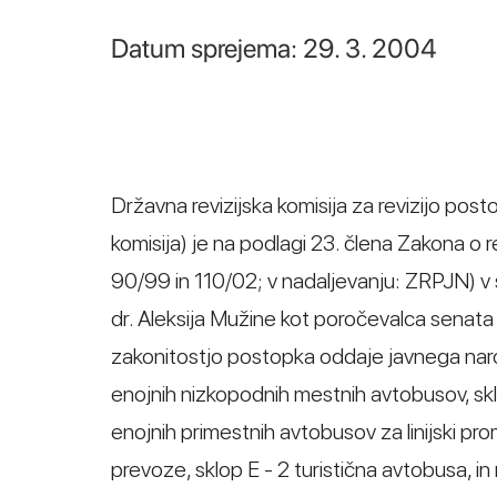
Datum sprejema: 29. 3. 2004
Državna revizijska komisija za revizijo post
komisija) je na podlagi 23. člena Zakona o r
90/99 in 110/02; v nadaljevanju: ZRPJN) v
dr. Aleksija Mužine kot poročevalca senat
zakonitostjo postopka oddaje javnega naro
enojnih nizkopodnih mestnih avtobusov, skl
enojnih primestnih avtobusov za linijski pro
prevoze, sklop E - 2 turistična avtobusa, in 