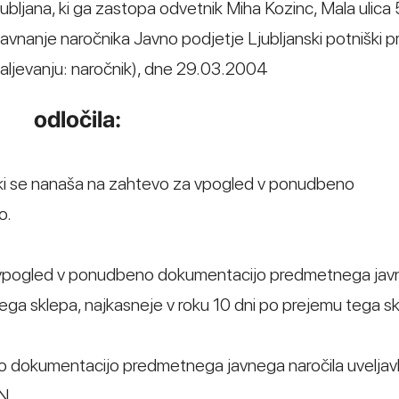
ubljana, ki ga zastopa odvetnik Miha Kozinc, Mala ulica 5
r ravnanje naročnika Javno podjetje Ljubljanski potniški 
adaljevanju: naročnik), dne 29.03.2004
odločila:
u, ki se nanaša na zahtevo za vpogled v ponudbeno
o.
ti vpogled v ponudbeno dokumentacijo predmetnega ja
 tega sklepa, najkasneje v roku 10 dni po prejemu tega s
o dokumentacijo predmetnega javnega naročila uveljavl
N.