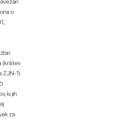
 zavezan
kona o
1,
zbiri
 (kršitev
na ZJN-1)
či
, ki jih
lj
vek za