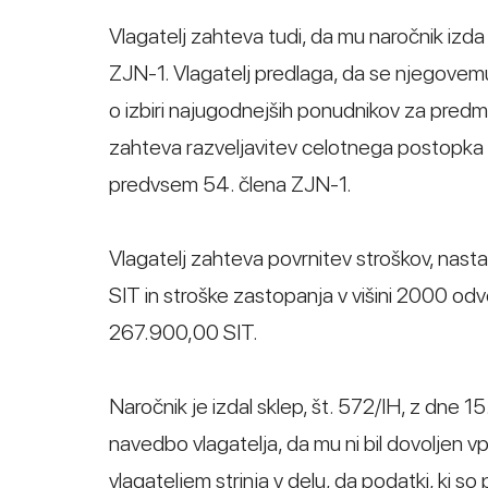
Vlagatelj zahteva tudi, da mu naročnik iz
ZJN-1. Vlagatelj predlaga, da se njegovemu z
o izbiri najugodnejših ponudnikov za predm
zahteva razveljavitev celotnega postopka o
predvsem 54. člena ZJN-1.
Vlagatelj zahteva povrnitev stroškov, nastali
SIT in stroške zastopanja v višini 2000 odv
267.900,00 SIT.
Naročnik je izdal sklep, št. 572/IH, z dne 1
navedbo vlagatelja, da mu ni bil dovoljen v
vlagateljem strinja v delu, da podatki, ki s