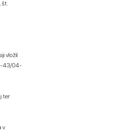
 št.
i vložil
18-43/04-
j ter
a v