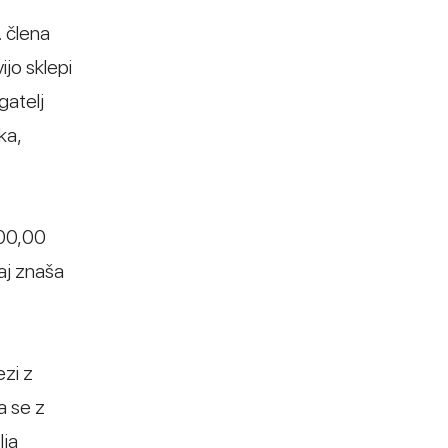
. člena
ijo sklepi
gatelj
ka,
000,00
aj znaša
ezi z
a se z
lja