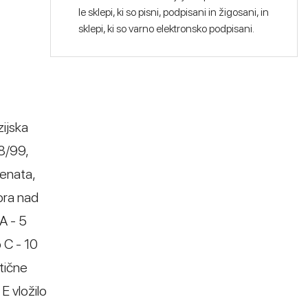
le sklepi, ki so pisni, podpisani in žigosani, in
sklepi, ki so varno elektronsko podpisani.
zijska
78/99,
senata,
ora nad
A - 5
 C - 10
stične
E vložilo