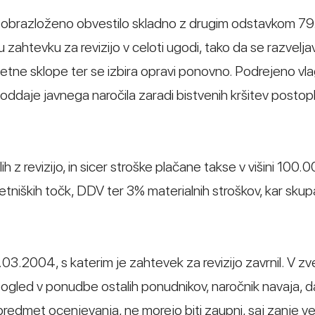
da obrazloženo obvestilo skladno z drugim odstavkom 79
ahtevku za revizijo v celoti ugodi, tako da se razveljav
etne sklope ter se izbira opravi ponovno. Podrejeno vla
ddaje javnega naročila zaradi bistvenih kršitev postop
h z revizijo, in sicer stroške plačane takse v višini 100.
etniških točk, DDV ter 3% materialnih stroškov, kar skup
5.03.2004, s katerim je zahtevek za revizijo zavrnil. V zv
pogled v ponudbe ostalih ponudnikov, naročnik navaja, d
o predmet ocenjevanja, ne morejo biti zaupni, saj zanje ve