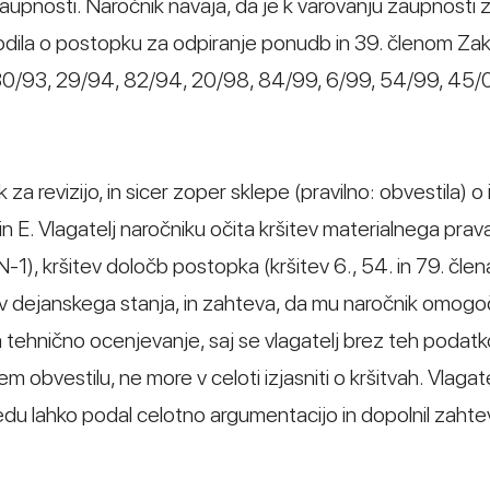
upnosti. Naročnik navaja, da je k varovanju zaupnosti
odila o postopku za odpiranje ponudb in 39. členom Za
: 30/93, 29/94, 82/94, 20/98, 84/99, 6/99, 54/99, 45/0
a revizijo, in sicer zoper sklepe (pravilno: obvestila) o i
E. Vlagatelj naročniku očita kršitev materialnega prava
ZJN-1), kršitev določb postopka (kršitev 6., 54. in 79. čle
 dejanskega stanja, in zahteva, da mu naročnik omogo
 tehnično ocenjevanje, saj se vlagatelj brez teh podatkov
m obvestilu, ne more v celoti izjasniti o kršitvah. Vlagate
du lahko podal celotno argumentacijo in dopolnil zahte