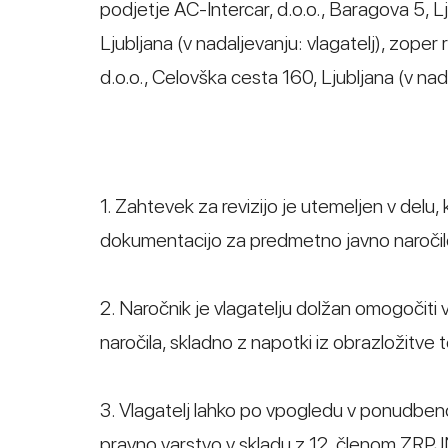
podjetje AC-Intercar, d.o.o., Baragova 5, Lj
Ljubljana (v nadaljevanju: vlagatelj), zope
d.o.o., Celovška cesta 160, Ljubljana (v n
1. Zahtevek za revizijo je utemeljen v del
dokumentacijo za predmetno javno naročil
2. Naročnik je vlagatelju dolžan omogoči
naročila, skladno z napotki iz obrazložitve
3. Vlagatelj lahko po vpogledu v ponudben
pravno varstvo v skladu z 12. členom ZRPJ