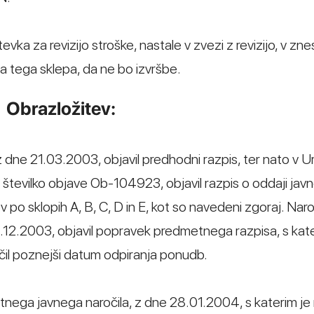
evka za revizijo stroške, nastale v zvezi z revizijo, v zn
a tega sklepa, da ne bo izvršbe.
Obrazložitev:
 z dne 21.03.2003, objavil predhodni razpis, ter nato v
d številko objave Ob-104923, objavil razpis o oddaji jav
o sklopih A, B, C, D in E, kot so navedeni zgoraj. Naro
.12.2003, objavil popravek predmetnega razpisa, s kate
očil poznejši datum odpiranja ponudb.
etnega javnega naročila, z dne 28.01.2004, s katerim je 