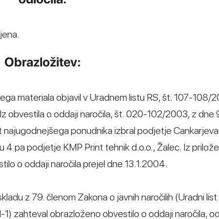
jena.
Obrazložitev:
kega materiala objavil v Uradnem listu RS, št. 107-108/2
z obvestila o oddaji naročila, št. 020-102/2003, z dne 
 kot najugodnejšega ponudnika izbral podjetje Cankarjev
opu 4 pa podjetje KMP Print tehnik d.o.o., Žalec. Iz prilož
stilo o oddaji naročila prejel dne 13.1.2004.
kladu z 79. členom Zakona o javnih naročilih (Uradni list 
1) zahteval obrazloženo obvestilo o oddaji naročila, o