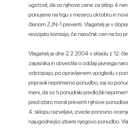
ugotovil, da so njihove cene za sklop 4 nera
ponujene na trgu v mesecu oktobru in novem
členom ZJN-1 preveriti. Vlagatelj je v dopi
revizijsko komisijo, če naročnik cen ne bo pr
Vlagatelj je dne 2.2.2004 v skladu z 12. čl
zapisnika in obvestila o oddaji javnega na
odstopajo, po opravljenem vpogledu v ponu
pripravili neprimerno ponudbo, saj so ponudil
meni, da so ti ponudniki predložili neprimern
pred izbiro moral preveriti njihove ponudbe
4. sklopu razveljavi, izvede ponovno ocenjev
najugodnejšo izbere njegovo ponudbo. Vlagate