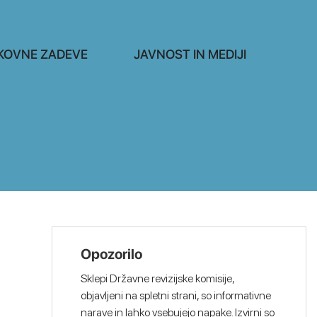
KOVNE ZADEVE
JAVNOST IN MEDIJI
Opozorilo
Sklepi Državne revizijske komisije,
objavljeni na spletni strani, so informativne
narave in lahko vsebujejo napake. Izvirni so