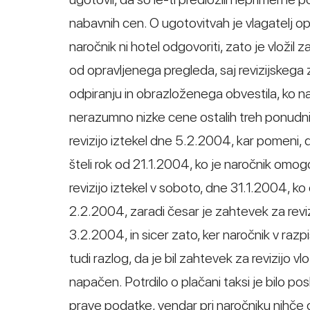
nabavnih cen. O ugotovitvah je vlagatelj o
naročnik ni hotel odgovoriti, zato je vložil z
od opravljenega pregleda, saj revizijskega 
odpiranju in obrazloženega obvestila, ko nar
nerazumno nizke cene ostalih treh ponudniko
revizijo iztekel dne 5.2.2004, kar pomeni,
šteli rok od 21.1.2004, ko je naročnik omog
revizijo iztekel v soboto, dne 31.1.2004, ko
2.2.2004, zaradi česar je zahtevek za reviz
3.2.2004, in sicer zato, ker naročnik v razp
tudi razlog, da je bil zahtevek za revizijo v
napačen. Potrdilo o plačani taksi je bilo p
prave podatke, vendar pri naročniku nihče o