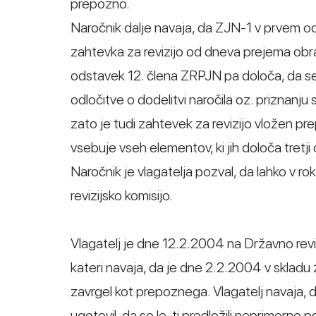
prepozno.
Naročnik dalje navaja, da ZJN-1 v prvem od
zahtevka za revizijo od dneva prejema obraz
odstavek 12. člena ZRPJN pa določa, da se 
odločitve o dodelitvi naročila oz. priznanju
zato je tudi zahtevek za revizijo vložen pr
vsebuje vseh elementov, ki jih določa tretj
Naročnik je vlagatelja pozval, da lahko v r
revizijsko komisijo.
Vlagatelj je dne 12.2.2004 na Državno reviz
kateri navaja, da je dne 2.2.2004 v skladu z
zavrgel kot prepoznega. Vlagatelj navaja, 
ugotovil, da so le-ti predložili neprimerne p