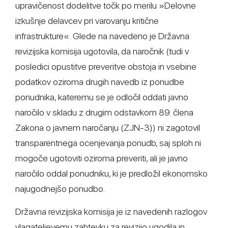
upravičenost dodelitve točk po merilu »Delovne
izkušnje delavcev pri varovanju kritične
infrastrukture«. Glede na navedeno je Državna
revizijska komisija ugotovila, da naročnik (tudi v
posledici opustitve preveritve obstoja in vsebine
podatkov oziroma drugih navedb iz ponudbe
ponudnika, kateremu se je odločil oddati javno
naročilo v skladu z drugim odstavkom 89. člena
Zakona o javnem naročanju (ZJN-3)) ni zagotovil
transparentnega ocenjevanja ponudb, saj sploh ni
mogoče ugotoviti oziroma preveriti, ali je javno
naročilo oddal ponudniku, ki je predložil ekonomsko
najugodnejšo ponudbo.
Državna revizijska komisija je iz navedenih razlogov
vlagateljevemu zahtevku za revizijo ugodila in