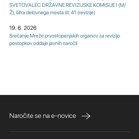
SVETOVALEC DRŽAVNE REVIZIJSKE KOMISIJE I (M/
Ž), šifra delovnega mesta št. 41 (revizije)
19. 6. 2026
Srečanje Mreže prvostopenjskih organov za revizijo
postopkov oddaje javnih naročil
Naročite se na e-novice