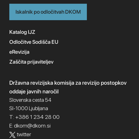
Iskalnik po odločitvah DKOM
Katalog IJZ
Odločitve Sodišča EU
eRevizija
Zaščita prijaviteljev
Državna revizijska komisija
za revizijo postopkov
oddaje javnih naročil
Slovenska cesta 54
SI-1000 Ljubljana
T: +386 1 234 28 00
dkom@dkom.si
E:
twitter